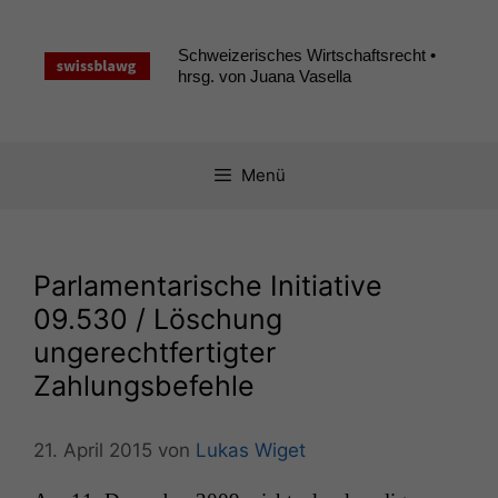
Zum
Inhalt
Schweizerisches Wirtschaftsrecht •
springen
hrsg. von Juana Vasella
Menü
Parlamentarische Initiative
09.530 / Löschung
ungerechtfertigter
Zahlungsbefehle
21. April 2015
von
Lukas Wiget