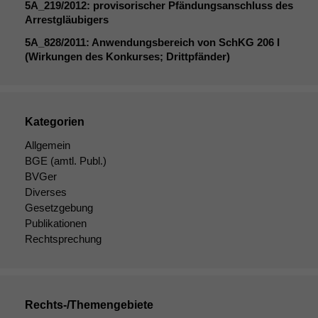
5A_219
/2012: provisorischer Pfändungsanschluss des
Arrestgläubigers
5A_828
/2011: Anwendungsbereich von SchKG 206 I
(Wirkungen des Konkurses; Drittpfänder)
Kategorien
Allgemein
BGE
(amtl. Publ.)
BVGer
Diverses
Gesetzgebung
Publikationen
Rechtsprechung
Notwendige
Rechts-/Themengebiete
Cookies