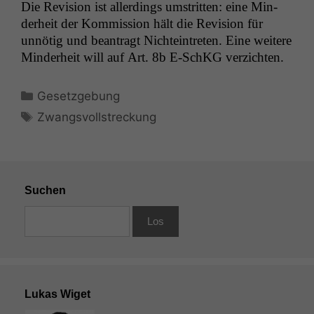
Die Revi­sion ist allerd­ings umstrit­ten: eine Min­
der­heit der Kom­mis­sion hält die Revi­sion für
unnötig und beantragt Nichtein­treten. Eine weit­ere
Min­der­heit will auf Art. 8b E‑SchKG verzichten.
Kategorien
Gesetzgebung
Schlagwörter
Zwangsvollstreckung
Suchen
Lukas Wiget