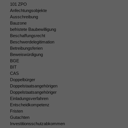
Diese
101 ZPO
Cookies sind
Anfechtungsobjekte
nicht
Ausschreibung
optional, es
Bauzone
braucht sie,
befristete Baubewilligung
damit die
Beschaffungsrecht
Website
korrekt
Beschwerdelegitimation
angezeigt
Betreibungsferien
werden kann.
Beweiswürdigung
BGE
BIT
Statistiken
CAS
Um unsere
Doppelbürger
Website zu
Doppelstaatsangehörigen
verbessern,
Doppelstaatsangehöriger
zeichnen
Einladungsverfahren
wir
Entscheidkompetenz
anonyme
Fristen
statistische
Gutachten
Daten auf.
Investitionsschutzabkommen