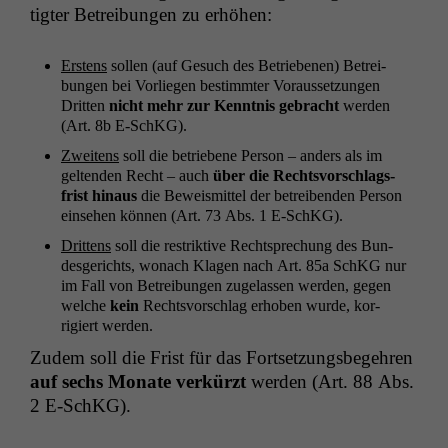
tigter Betrei­bun­gen zu erhöhen:
Erstens
sollen (auf Gesuch des Betriebe­nen) Betrei­
bun­gen bei Vor­liegen bes­timmter Voraus­set­zun­gen
Drit­ten
nicht mehr zur Ken­nt­nis gebracht
wer­den
(Art. 8b E‑SchKG).
Zweit­ens
soll die betriebene Per­son – anders als im
gel­tenden Recht – auch
über die Rechtsvorschlags­
frist hin­aus
die Beweis­mit­tel der betreiben­den Per­son
ein­se­hen kön­nen (Art. 73 Abs. 1 E‑SchKG).
Drit­tens
soll die restrik­tive Recht­sprechung des Bun­
des­gerichts, wonach Kla­gen nach Art. 85a SchKG nur
im Fall von Betrei­bun­gen zuge­lassen wer­den, gegen
welche
kein
Rechtsvorschlag erhoben wurde, kor­
rigiert werden.
Zudem soll die Frist für das Fort­set­zungs­begehren
auf sechs Monate verkürzt
wer­den (Art. 88 Abs.
2 E‑SchKG).