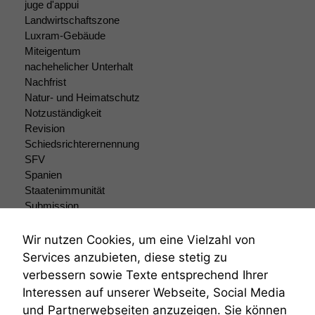
juge d'appui
Landwirtschaftszone
Funktionalität
Luxram-Gebäude
Einige
Miteigentum
Funktionen auf
nachehelicher Unterhalt
dieser Website
sind optional.
Nachfrist
Wenn Sie
Natur- und Heimatschutz
diese Option
Notzuständigkeit
deaktivieren,
Revision
kann die
Schiedsrichterernennung
Website nicht
SFV
zu 100%
Spanien
funktionieren.
Staatenimmunität
Submission
Submissionsrecht
Marketing
Teilungsklage
Wir nutzen Cookies, um eine Vielzahl von
Wir speichern
Venezuela
Services anzubieten, diese stetig zu
anonyme Daten ab,
VRK
um interne
verbessern sowie Texte entsprechend Ihrer
Wiederherstellungsanordnung
marketingtechnische
Interessen auf unserer Webseite, Social Media
Zivilprozessordnung
Auswertungen
und Partnerwebseiten anzuzeigen. Sie können
durchführen zu
ZPO