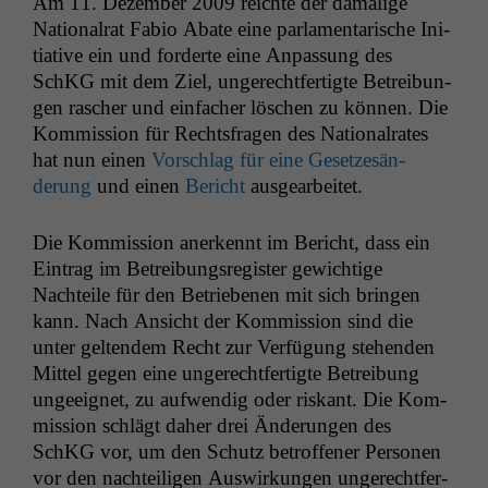
Am 11. Dezem­ber 2009 reichte der dama­lige
Nation­al­rat Fabio Abate eine par­la­men­tarische Ini­
tia­tive ein und forderte eine Anpas­sung des
SchKG mit dem Ziel, ungerecht­fer­tigte Betrei­bun­
gen rasch­er und ein­fach­er löschen zu kön­nen. Die
Kom­mis­sion für Rechts­fra­gen des Nation­al­rates
hat nun einen
Vorschlag für eine Geset­zesän­
derung
und einen
Bericht
ausgearbeitet.
Die Kom­mis­sion anerken­nt im Bericht, dass ein
Ein­trag im Betrei­bungsreg­is­ter gewichtige
Nachteile für den Betriebe­nen mit sich brin­gen
kann. Nach Ansicht der Kom­mis­sion sind die
unter gel­ten­dem Recht zur Ver­fü­gung ste­hen­den
Mit­tel gegen eine ungerecht­fer­tigte Betrei­bung
ungeeignet, zu aufwendig oder riskant. Die Kom­
mis­sion schlägt daher drei Änderun­gen des
SchKG vor, um den Schutz betrof­fen­er Per­so­n­en
vor den nachteili­gen Auswirkun­gen ungerecht­fer­