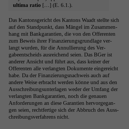
ulti­ma ratio
[…] (E. 6.1.).
Das Kan­ton­s­gericht des Kan­tons Waadt stellte sich
auf den Stand­punkt, dass Män­gel im Zusam­men­
hang mit Bankgarantien, die von den Offer­enten
zum Beweis ihrer Finanzierungs­grund­lage ver­
langt wur­den, für die Annul­lierung des Ver­
gabeentschei­ds aus­re­ichend seien. Das BGer ist
ander­er Ansicht und führt aus, dass kein­er der
Offer­enten alle ver­langten Doku­mente ein­gere­icht
habe. Da der Finanzierungsnach­weis auch auf
andere Weise erbracht wer­den könne und aus den
Auss­chrei­bung­sun­ter­la­gen wed­er der Umfang der
ver­langten Bankgarantien, noch die genauen
Anforderun­gen an diese Garantien her­vorge­gan­
gen seien, recht­fer­tige sich der Abbruch des Auss­
chrei­bungsver­fahrens nicht.