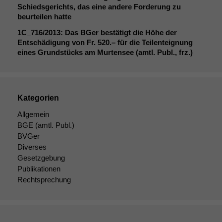
Schiedsgerichts, das eine andere Forderung zu
Diese
beurteilen hatte
Cookies sind
nicht
1C_716
/2013: Das BGer bestätigt die Höhe der
optional, es
Entschädigung von Fr. 520.– für die Teilenteignung
braucht sie,
eines Grundstücks am Murtensee (amtl. Publ., frz.)
damit die
Website
korrekt
angezeigt
Kategorien
werden kann.
Allgemein
BGE
(amtl. Publ.)
Statistiken
BVGer
Um unsere
Diverses
Website zu
Gesetzgebung
verbessern,
Publikationen
zeichnen
Rechtsprechung
wir
anonyme
statistische
Daten auf.