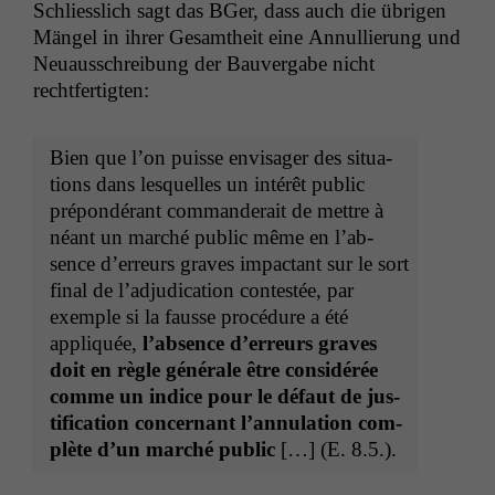
Schliesslich sagt das BGer, dass auch die übri­gen
Män­gel in ihrer Gesamtheit eine Annul­lierung und
Neuauss­chrei­bung der Bau­ver­gabe nicht
rechtfertigten:
Bien que l’on puisse envis­ager des sit­u­a­
tions dans lesquelles un intérêt pub­lic
prépondérant com­man­derait de met­tre à
néant un marché pub­lic même en l’ab­
sence d’er­reurs graves impac­tant sur le sort
final de l’ad­ju­di­ca­tion con­testée, par
exem­ple si la fausse procé­dure a été
appliquée,
l’ab­sence d’er­reurs graves
doit en règle générale être con­sid­érée
comme un indice pour le défaut de jus­
ti­fi­ca­tion con­cer­nant l’an­nu­la­tion com­
plète d’un marché pub­lic
[…] (E. 8.5.).