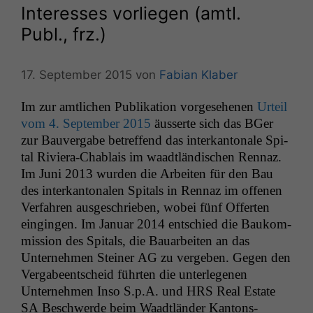
Interesses vorliegen (amtl.
Publ., frz.)
17. September 2015
von
Fabian Klaber
Im zur amtlichen Pub­lika­tion vorge­se­henen
Urteil
vom 4. Sep­tem­ber 2015
äusserte sich das BGer
zur Bau­ver­gabe betr­e­f­fend das interkan­tonale Spi­
tal Riv­iera-Chablais im waadtländis­chen Ren­naz.
Im Juni 2013 wur­den die Arbeit­en für den Bau
des interkan­tonalen Spi­tals in Ren­naz im offe­nen
Ver­fahren aus­geschrieben, wobei fünf Offer­ten
eingin­gen. Im Jan­u­ar 2014 entsch­ied die Baukom­
mis­sion des Spi­tals, die Bauar­beit­en an das
Unternehmen Stein­er
AG
zu vergeben. Gegen den
Ver­gabeentscheid führten die unter­lege­nen
Unternehmen Inso S.p.A. und
HRS
Real Estate
SA
Beschw­erde beim Waadtlän­der Kan­ton­s­