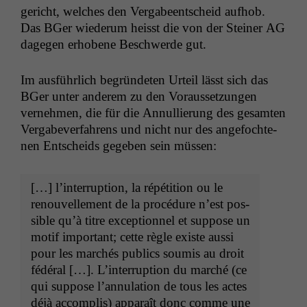
gericht, welch­es den Ver­gabeentscheid aufhob.
Das BGer wiederum heisst die von der Stein­er
AG
dage­gen erhobene Beschw­erde gut.
Im aus­führlich begrün­de­ten Urteil lässt sich das
BGer unter anderem zu den Voraus­set­zun­gen
vernehmen, die für die Annul­lierung des gesamten
Ver­gabev­er­fahrens und nicht nur des ange­focht­e­
nen Entschei­ds gegeben sein müssen:
[…] l’in­ter­rup­tion, la répéti­tion ou le
renou­velle­ment de la procé­dure n’est pos­
si­ble qu’à titre excep­tion­nel et sup­pose un
motif impor­tant; cette règle existe aus­si
pour les marchés publics soumis au droit
fédéral […]. L’in­ter­rup­tion du marché (ce
qui sup­pose l’an­nu­la­tion de tous les actes
déjà accom­plis) appa­raît donc comme une