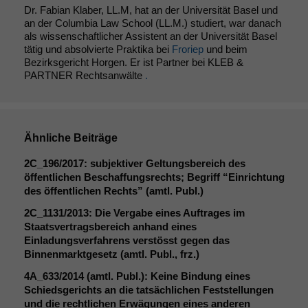
Dr. Fabian Klaber, LL.M, hat an der Universität Basel und
an der Columbia Law School (LL.M.) studiert, war danach
als wissenschaftlicher Assistent an der Universität Basel
tätig und absolvierte Praktika bei
Froriep
und beim
Bezirksgericht Horgen. Er ist Partner bei KLEB &
PARTNER Rechtsanwälte
.
Ähnliche Beiträge
2C_196
/2017: subjektiver Geltungsbereich des
öffentlichen Beschaffungsrechts; Begriff “Einrichtung
des öffentlichen Rechts” (amtl. Publ.)
2C_1131
/2013: Die Vergabe eines Auftrages im
Staatsvertragsbereich anhand eines
Einladungsverfahrens verstösst gegen das
Binnenmarktgesetz (amtl. Publ., frz.)
4A_633
/2014 (amtl. Publ.): Keine Bindung eines
Schiedsgerichts an die tatsächlichen Feststellungen
Notwendige
und die rechtlichen Erwägungen eines anderen
Cookies