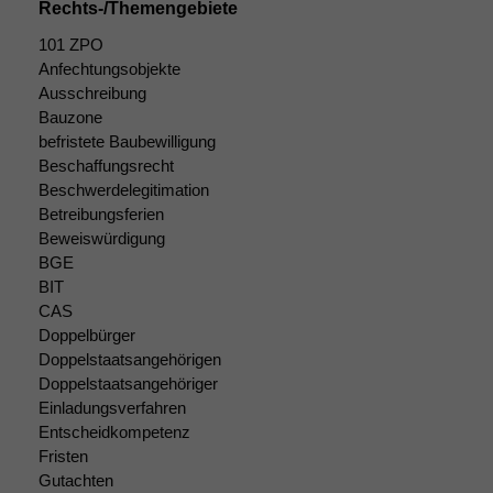
Rechts-/Themengebiete
101 ZPO
Funktionalität
Anfechtungsobjekte
Einige
Ausschreibung
Funktionen auf
Bauzone
dieser Website
befristete Baubewilligung
sind optional.
Wenn Sie
Beschaffungsrecht
diese Option
Beschwerdelegitimation
deaktivieren,
Betreibungsferien
kann die
Beweiswürdigung
Website nicht
BGE
zu 100%
BIT
funktionieren.
CAS
Doppelbürger
Doppelstaatsangehörigen
Marketing
Doppelstaatsangehöriger
Wir speichern
Einladungsverfahren
anonyme Daten ab,
Entscheidkompetenz
um interne
Fristen
marketingtechnische
Gutachten
Auswertungen