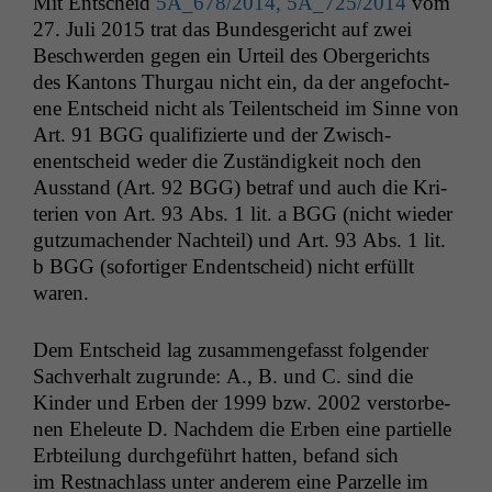
Mit Entscheid
5A_678
/2014,
5A_725
/2014
vom
27. Juli 2015 trat das Bun­des­gericht auf zwei
Beschw­er­den gegen ein Urteil des Oberg­erichts
des Kan­tons Thur­gau nicht ein, da der ange­focht­
ene Entscheid nicht als Teilentscheid im Sinne von
Art. 91
BGG
qual­i­fizierte und der Zwis­ch­
enentscheid wed­er die Zuständigkeit noch den
Aus­stand (Art. 92
BGG
) betraf und auch die Kri­
te­rien von Art. 93 Abs. 1 lit. a
BGG
(nicht wieder
gutzu­machen­der Nachteil) und Art. 93 Abs. 1 lit.
b
BGG
(sofor­tiger Endentscheid) nicht erfüllt
waren.
Dem Entscheid lag zusam­menge­fasst fol­gen­der
Sachver­halt zugrunde: A., B. und C. sind die
Kinder und Erben der 1999 bzw. 2002 ver­stor­be­
nen Eheleute D. Nach­dem die Erben eine par­tielle
Erbteilung durchge­führt hat­ten, befand sich
im Rest­nach­lass unter anderem eine Parzelle im