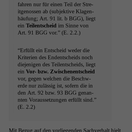
fahren nur für einen Teil der Stre­
itgenossen ab (sub­jek­tive Kla­gen­
häu­fung; Art. 91 lit. b
BGG
), liegt
ein
Teilentscheid
im Sinne von
Art. 91
BGG
vor.” (E. 2.2.)
“Erfüllt ein Entscheid wed­er die
Kri­te­rien des Endentschei­ds noch
diejeni­gen des Teilentschei­ds, liegt
ein
Vor- bzw. Zwis­ch­enentscheid
vor, gegen welchen die Beschw­
erde nur zuläs­sig ist, sofern die in
den Art. 92 bzw. 93
BGG
genan­
nten Voraus­set­zun­gen erfüllt sind.”
(E. 2.2)
Mit Bezug auf den vor­liegen­den Sachver­halt hielt