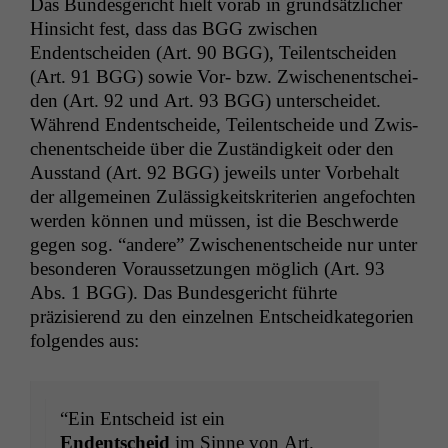
Das Bun­des­gericht hielt vor­ab in grund­sät­zlich­er
Hin­sicht fest, dass das
BGG
zwis­chen
Endentschei­den (Art. 90
BGG
), Teilentschei­den
(Art. 91
BGG
) sowie Vor- bzw. Zwis­ch­enentschei­
den (Art. 92 und Art. 93
BGG
) unter­schei­det.
Während Endentschei­de, Teilentschei­de und Zwis­
ch­enentschei­de über die Zuständigkeit oder den
Aus­stand (Art. 92
BGG
) jew­eils unter Vor­be­halt
der all­ge­meinen Zuläs­sigkeit­skri­te­rien ange­focht­en
wer­den kön­nen und müssen, ist die Beschw­erde
gegen sog. “andere” Zwis­ch­enentschei­de nur unter
beson­deren Voraus­set­zun­gen möglich (Art. 93
Abs. 1
BGG
). Das Bun­des­gericht führte
präzisierend zu den einzel­nen Entschei­d­kat­e­gorien
fol­gen­des aus:
“Ein Entscheid ist ein
Endentscheid
im Sinne von Art.