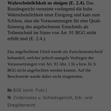
Statistiken
Wahrschein­lichkeit zu eini­gen (E. 2.4).
Das
Um unsere
Bun­des­gericht verneinte vor­liegend die hohe
Website zu
Wahrschein­lichkeit ein­er Eini­gung und kam zum
verbessern,
Schluss, dass die Voraus­set­zun­gen für eine Qual­i­
zeichnen
wir
fizierung des ange­focht­e­nen Entschei­ds als
anonyme
Teilentscheid im Sinne von Art. 91
BGG
nicht
statistische
erfüllt sind (E. 2.4.).
Daten auf.
Das ange­focht­ene Urteil wurde als Zwis­ch­enentscheid
Funktionalität
behan­delt, welch­er jedoch man­gels Vor­liegen der
Einige
Voraus­set­zun­gen von Art. 93 Abs. 1 lit a bzw. lit. b
Funktionen auf
BGG
nicht ange­focht­en wer­den kon­nte. Auf die
dieser Website
Beschw­erde wurde daher nicht eingetreten.
sind optional.
Wenn Sie
diese Option
Kategorien
BGE (amtl. Publ.)
deaktivieren,
Schlagwörter
kann die
Zivilprozess u. Schiedsgericht
,
Erb- und
Website nicht
Ehegüterrecht
zu 100%