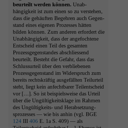
beurteilt wer­den kön­nen.
Unab­
hängigkeit ist zum einen so zu ver­ste­hen,
dass die gehäuften Begehren auch Gegen­
stand eines eige­nen Prozess­es hät­ten
bilden kön­nen. Zum anderen erfordert die
Unab­hängigkeit, dass der ange­focht­ene
Entscheid einen Teil des gesamten
Prozess­ge­gen­standes abschliessend
beurteilt. Beste­ht die Gefahr, dass das
Schlus­surteil über den verbliebe­nen
Prozess­ge­gen­stand im Wider­spruch zum
bere­its recht­skräftig aus­ge­fäll­ten Teil­urteil
ste­ht, liegt kein anfecht­bar­er Teilentscheid
vor […]. So ist beispiel­sweise das Urteil
über die Ungültigkeit­sklage im Rah­men
des Ungültigkeits- und Her­ab­set­zung­
sprozess­es — wie bis anhin (vgl.
BGE
124
III
406
E. 1a S. 409) — als
Teilentscheid anfecht­bar […]. Eben­so ist