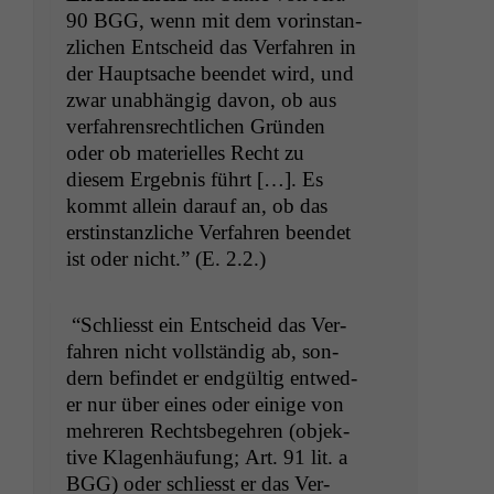
90
BGG
, wenn mit dem vorin­stan­
zlichen Entscheid das Ver­fahren in
der Haupt­sache been­det wird, und
zwar unab­hängig davon, ob aus
ver­fahren­srechtlichen Grün­den
oder ob materielles Recht zu
diesem Ergeb­nis führt […]. Es
kommt allein darauf an, ob das
erstin­stan­zliche Ver­fahren been­det
ist oder nicht.” (E. 2.2.)
“Schliesst ein Entscheid das Ver­
fahren nicht voll­ständig ab, son­
dern befind­et er endgültig entwed­
er nur über eines oder einige von
mehreren Rechts­begehren (objek­
tive Kla­gen­häu­fung; Art. 91 lit. a
BGG
) oder schliesst er das Ver­