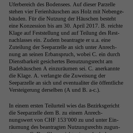
Ufer­bere­ich des Bodensees. Auf dieser Parzelle
ste­hen vier Ferien­häuschen aus Holz mit Nebenge­
bäu­den. Für die Nutzung der Häuschen beste­ht
eine Konzes­sion bis am 30. April 2017. B. reichte
Klage auf Fest­stel­lung und auf Teilung des Rest­
nach­lass­es ein. Zudem beantragte er u.a. eine
Zuteilung der Seeparzelle an sich unter Anrech­
nung an seinen Erbanspruch, wobei C. ein durch
Dien­st­barkeit gesichertes Benutzungsrecht am
Bade­häuschen A einzuräu­men sei. C. anerkan­nte
die Klage. A. ver­langte die Zuweisung der
Seeparzelle an sich und even­tu­aliter die öffentliche
Ver­steigerung der­sel­ben (A und B. a‑c.).
In einem ersten Teil­urteil wies das Bezirks­gericht
die Seeparzelle dem B. zu einem Anrech­
nungswert von
CHF
153’000 zu und unter Ein­
räu­mung des beantragten Nutzungsrechts zugun­