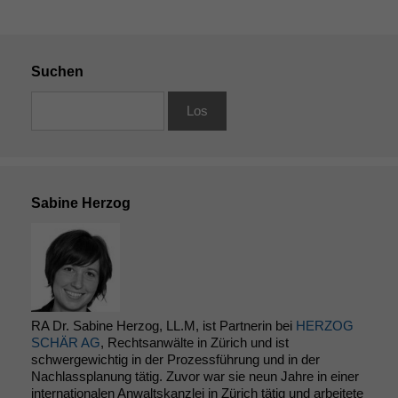
funktionieren.
Marketing
Suchen
Wir speichern
anonyme Daten ab,
um interne
marketingtechnische
Auswertungen
durchführen zu
können. Diese helfen
Sabine Herzog
uns, unsere Website
zu verbessern.
RA Dr. Sabine Herzog, LL.M, ist Partnerin bei
HERZOG
SCHÄR AG
, Rechtsanwälte in Zürich und ist
schwergewichtig in der Prozessführung und in der
Nachlassplanung tätig. Zuvor war sie neun Jahre in einer
internationalen Anwaltskanzlei in Zürich tätig und arbeitete