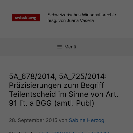
Zum
Inhalt
Schweizerisches Wirtschaftsrecht •
springen
hrsg. von Juana Vasella
Menü
5A_678
/2014,
5A_725
/2014:
Präzisierungen zum Begriff
Teilentscheid im Sinne von Art.
91 lit. a
BGG
(amtl. Publ)
28. September 2015
von
Sabine Herzog