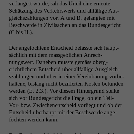
ver­längert würde, sah das Urteil eine erneute
Schätzung des Verkehr­swerts und allfäl­lige Aus­
gle­ich­szahlun­gen vor. A und B. gelangten mit
Beschw­erde in Zivil­sachen an das Bun­des­gericht
(C bis H.).
Der ange­focht­ene Entscheid befasste sich haupt­
säch­lich mit dem mass­ge­blichen Anrech­
nungswert. Daneben musste gemäss oberg­
erichtlichem Entscheid über allfäl­lige Aus­gle­ich­
szahlun­gen und über in ein­er Vere­in­barung vor­be­
hal­tene, bis­lang nicht bez­if­fer­ten Kosten befun­den
wer­den (E. 2.3.). Vor diesem Hin­ter­grund stellte
sich vor Bun­des­gericht die Frage, ob ein Teil-
Vor- bzw. Zwis­ch­enentscheid vor­liegt und ob der
Entscheid über­haupt mit der Beschw­erde ange­
focht­en wer­den kann.