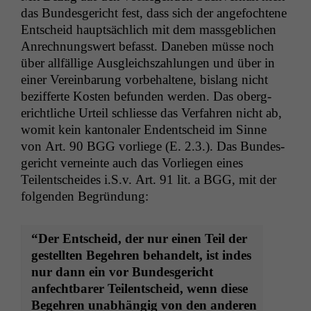
das Bun­des­gericht fest, dass sich der ange­focht­ene
Entscheid haupt­säch­lich mit dem mass­ge­blichen
Anrech­nungswert befasst. Daneben müsse noch
über allfäl­lige Aus­gle­ich­szahlun­gen und über in
ein­er Vere­in­barung vor­be­hal­tene, bis­lang nicht
bez­if­ferte Kosten befun­den wer­den. Das oberg­
erichtliche Urteil schliesse das Ver­fahren nicht ab,
wom­it kein kan­tonaler Endentscheid im Sinne
von Art. 90
BGG
vor­liege (E. 2.3.). Das Bun­des­
gericht verneinte auch das Vor­liegen eines
Teilentschei­des i.S.v. Art. 91 lit. a
BGG
, mit der
fol­gen­den Begründung:
“Der Entscheid, der nur einen Teil der
gestell­ten Begehren behan­delt, ist indes
nur dann ein vor Bun­des­gericht
anfecht­bar­er Teilentscheid, wenn diese
Begehren unab­hängig von den anderen