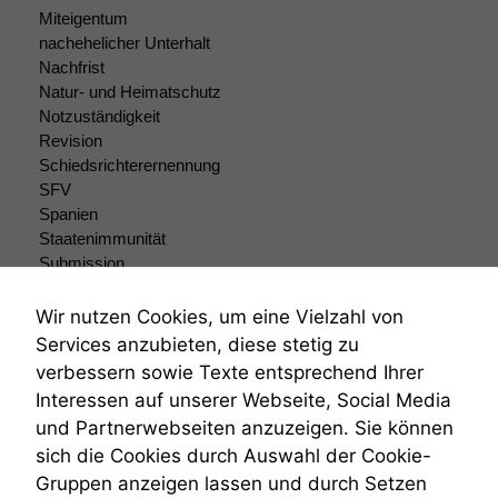
Miteigentum
nachehelicher Unterhalt
Nachfrist
Natur- und Heimatschutz
Notzuständigkeit
Revision
Schiedsrichterernennung
SFV
Spanien
Staatenimmunität
Submission
Submissionsrecht
Teilungsklage
Wir nutzen Cookies, um eine Vielzahl von
Venezuela
Services anzubieten, diese stetig zu
VRK
verbessern sowie Texte entsprechend Ihrer
Wiederherstellungsanordnung
Interessen auf unserer Webseite, Social Media
Zivilprozessordnung
und Partnerwebseiten anzuzeigen. Sie können
ZPO
sich die Cookies durch Auswahl der Cookie-
Zustellfiktion
Gruppen anzeigen lassen und durch Setzen
Zuständigkeit