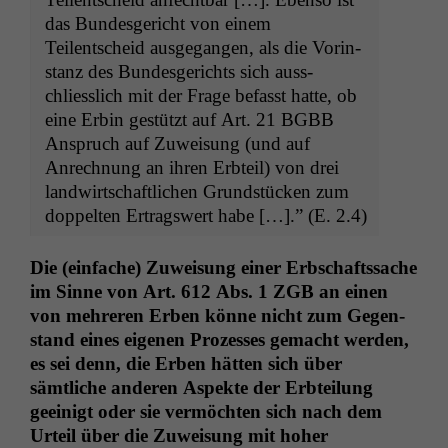
das Bun­des­gericht von einem
Teilentscheid aus­ge­gan­gen, als die Vorin­
stanz des Bun­des­gerichts sich auss­
chliesslich mit der Frage befasst hat­te, ob
eine Erbin gestützt auf Art. 21
BGBB
Anspruch auf Zuweisung (und auf
Notwendige
Anrech­nung an ihren Erbteil) von drei
Cookies
land­wirtschaftlichen Grund­stück­en zum
Diese
dop­pel­ten Ertragswert habe […].” (E. 2.4)
Cookies sind
nicht
optional, es
Die (ein­fache) Zuweisung ein­er Erb­schaftssache
braucht sie,
im Sinne von Art. 612 Abs. 1
ZGB
an einen
damit die
von mehreren Erben könne nicht zum Gegen­
Website
stand eines eige­nen Prozess­es gemacht wer­den,
korrekt
es sei denn, die Erben hät­ten sich über
angezeigt
werden kann.
sämtliche anderen Aspek­te der Erbteilung
geeinigt oder sie ver­möcht­en sich nach dem
Urteil über die Zuweisung mit hoher