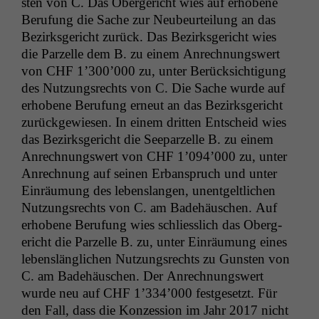
sten von C. Das Oberg­ericht wies auf erhobene
Beru­fung die Sache zur Neubeurteilung an das
Bezirks­gericht zurück. Das Bezirks­gericht wies
die Parzelle dem B. zu einem Anrech­nungswert
von
CHF
1’300’000 zu, unter Berück­sich­ti­gung
des Nutzungsrechts von C. Die Sache wurde auf
erhobene Beru­fung erneut an das Bezirks­gericht
zurück­gewiesen. In einem drit­ten Entscheid wies
das Bezirks­gericht die Seeparzelle B. zu einem
Anrech­nungswert von
CHF
1’094’000 zu, unter
Anrech­nung auf seinen Erbanspruch und unter
Ein­räu­mung des lebenslan­gen, unent­geltlichen
Nutzungsrechts von C. am Bade­häuschen. Auf
erhobene Beru­fung wies schliesslich das Oberg­
ericht die Parzelle B. zu, unter Ein­räu­mung eines
lebenslänglichen Nutzungsrechts zu Gun­sten von
C. am Bade­häuschen. Der Anrech­nungswert
wurde neu auf
CHF
1’334’000 fest­ge­set­zt. Für
den Fall, dass die Konzes­sion im Jahr 2017 nicht