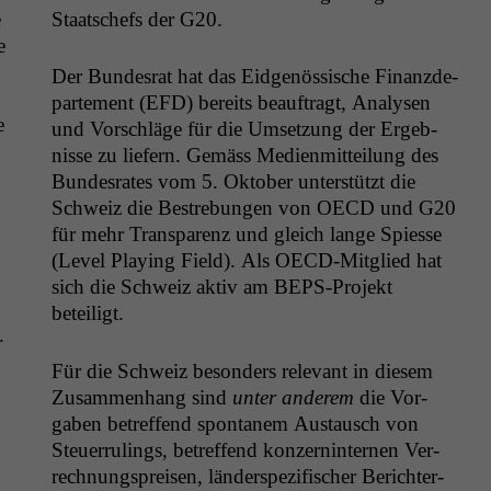
e
Staatschefs der
G20
.
e
Der Bun­desrat hat das Eid­genös­sis­che Finanzde­
parte­ment (
EFD
) bere­its beauf­tragt, Analy­sen
e
und Vorschläge für die Umset­zung der Ergeb­
nisse zu liefern. Gemäss Medi­en­mit­teilung des
Bun­desrates vom 5. Okto­ber unter­stützt die
Schweiz die Bestre­bun­gen von
OECD
und
G20
für mehr Trans­parenz und gle­ich lange Spiesse
(Lev­el Play­ing Field). Als OECD-Mit­glied hat
sich die Schweiz aktiv am BEPS-Pro­jekt
beteiligt.
.
Für die Schweiz beson­ders rel­e­vant in diesem
Zusam­men­hang sind
unter anderem
die Vor­
gaben betr­e­f­fend spon­tanem Aus­tausch von
Steuer­rul­ings, betr­e­f­fend konz­ern­in­ter­nen Ver­
n
rech­nung­spreisen, län­der­spez­i­fis­ch­er Berichter­