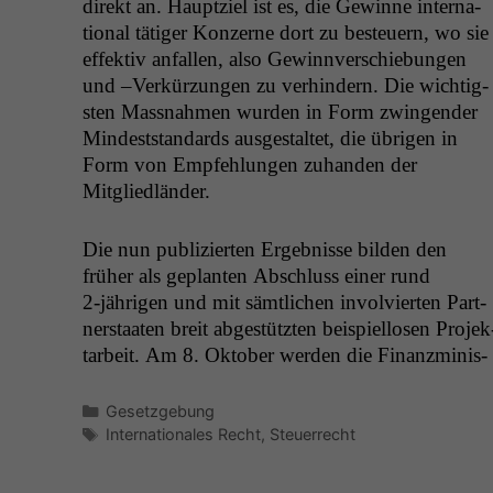
direkt an. Hauptziel ist es, die Gewinne inter­na­
tion­al tätiger Konz­erne dort zu besteuern, wo sie
effek­tiv anfall­en, also Gewin­nver­schiebun­gen
und –Verkürzun­gen zu ver­hin­dern. Die wichtig­
sten Mass­nah­men wur­den in Form zwin­gen­der
Min­dest­stan­dards aus­gestal­tet, die übri­gen in
Form von Empfehlun­gen zuhan­den der
Mitgliedländer.
Die nun pub­lizierten Ergeb­nisse bilden den
früher als geplanten Abschluss ein­er rund
2‑jährigen und mit sämtlichen involvierten Part­
ner­staat­en bre­it abgestützten beispiel­losen Pro­jek
tar­beit. Am 8. Okto­ber wer­den die Finanzmin­is­
Kategorien
Gesetzgebung
Schlagwörter
Internationales Recht
,
Steuerrecht