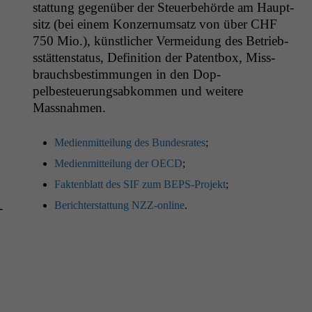
stat­tung gegenüber der Steuer­be­hörde am Haupt­
sitz (bei einem Konz­er­num­satz von über
CHF
750 Mio.), kün­stlich­er Ver­mei­dung des Betrieb­
sstät­ten­sta­tus, Def­i­n­i­tion der Patent­box, Miss­
brauchs­bes­tim­mungen in den Dop­
pelbesteuerungsabkom­men und weit­ere
Massnahmen.
Medi­en­mit­teilung des Bun­desrates
;
Medi­en­mit­teilung der
OECD
;
Fak­ten­blatt des
SIF
zum BEPS-Pro­jekt
;
Berichter­stat­tung NZZ-online
.
­