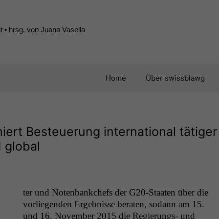
 • hrsg. von Juana Vasella
Home
Über swissblawg
ert Besteuerung international tätiger
 global
ter und Noten­bankchefs der G20-Staat­en über die
vor­liegen­den Ergeb­nisse berat­en, sodann am 15.
und 16. Novem­ber 2015 die Regierungs- und