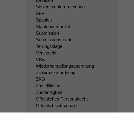
Revision
Schiedsrichterernennung
SFV
Spanien
Staatenimmunität
Submission
Submissionsrecht
Teilungsklage
Venezuela
VRK
Wiederherstellungsanordnung
Zivilprozessordnung
ZPO
Zustellfiktion
Zuständigkeit
Öffentliches Personalrecht
Öffentlichkeitsprinzip