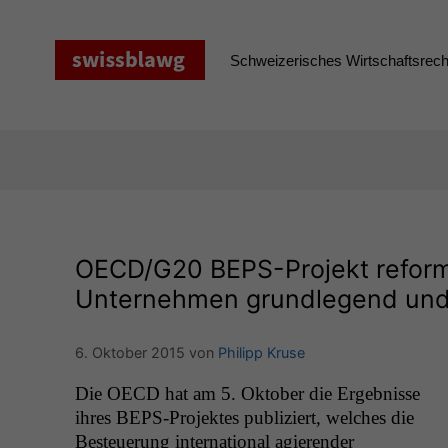
Zum
Inhalt
springen
Schweizerisches Wirtschaftsrecht
OECD
/
G20
BEPS-Projekt reformi
Unternehmen grundlegend und
6. Oktober 2015
von
Philipp Kruse
Die
OECD
hat am 5. Okto­ber die Ergeb­nisse
ihres BEPS-Pro­jek­tes pub­liziert, welch­es die
Besteuerung inter­na­tion­al agieren­der