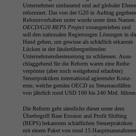
Unternehmen umfassend und auf glob­aler Eben
reformiert. Das von der
G20
in Auf­trag gegeben
Refor­mvorhaben unter wurde unter dem Namen
OECD
/
G20
BEPS
Project
vor­angetrieben und
soll den nationalen Regierun­gen Lösun­gen in di
Hand geben, um gewisse als schädlich erkan­nte
Lück­en in der län­derüber­greifend­en
Unternehmens­besteuerung zu schliessen. Auss­
chlaggebend für die Reform waren eine Rei­he
ver­pön­ter (aber noch weit­ge­hend erlaubter)
Steuer­prak­tiken inter­na­tion­al agieren­der Konz­
erne, welche gemäss
OECD
zu Steuer­aus­fällen
von jährlich rund
USD
100 bis 240 Mrd. führen
Die Reform geht sämtliche dieser unter dem
Über­be­griff Base Ero­sion and Prof­it Shift­ing
(
BEPS
) bekan­nten schädlichen Steuer­prak­tiken
mit einem Paket von rund 15 Haupt­mass­nah­me