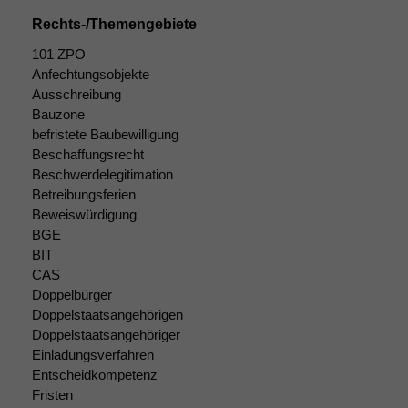
Rechts-/Themengebiete
101 ZPO
Anfechtungsobjekte
Ausschreibung
Bauzone
befristete Baubewilligung
Beschaffungsrecht
Beschwerdelegitimation
Notwendige
Betreibungsferien
Cookies
Beweiswürdigung
Diese
BGE
Cookies sind
BIT
nicht
CAS
optional, es
Doppelbürger
braucht sie,
Doppelstaatsangehörigen
damit die
Doppelstaatsangehöriger
Website
Einladungsverfahren
korrekt
Entscheidkompetenz
angezeigt
werden kann.
Fristen