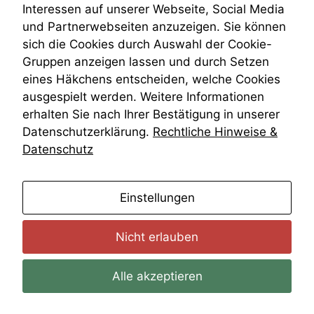
Interessen auf unserer Webseite, Social Media
Website nicht
Zivilprozessordnung
zu 100%
und Partnerwebseiten anzuzeigen. Sie können
ZPO
funktionieren.
sich die Cookies durch Auswahl der Cookie-
Zustellfiktion
Gruppen anzeigen lassen und durch Setzen
Zuständigkeit
Öffentliches Personalrecht
eines Häkchens entscheiden, welche Cookies
Marketing
Öffentlichkeitsprinzip
ausgespielt werden. Weitere Informationen
Wir speichern
erhalten Sie nach Ihrer Bestätigung in unserer
anonyme Daten ab,
um interne
Datenschutzerklärung.
Rechtliche Hinweise &
marketingtechnische
Datenschutz
Auswertungen
durchführen zu
können. Diese helfen
anmelden
Einstellungen
uns, unsere Website
zu verbessern.
Nicht erlauben
Alle akzeptieren