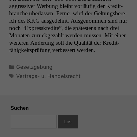
aggres­siv­er Wer­bung bleibt vor­läu­fig der Kred­it­
branche über­lassen. Fern­er wird der Gel­tungs­bere­
ich des
KKG
aus­gedehnt. Ausgenom­men sind nur
noch “Expresskred­ite”, die spätestens nach drei
Monat­en zurück­gezahlt wer­den müssen. Mit ein­er
weit­eren Änderung soll die Qual­ität der Kred­it­
fähigkeit­sprü­fung verbessert werden.
Kategorien
Gesetzgebung
Schlagwörter
Vertrags- u. Handelsrecht
Suchen