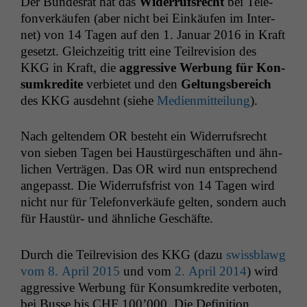
Der Bun­desrat hat das
Wider­ruf­s­recht
bei Tele­
fon­verkäufen (aber nicht bei Einkäufen im Inter­
net) von 14 Tagen auf den 1. Jan­u­ar 2016 in Kraft
geset­zt. Gle­ichzeit­ig tritt eine Teil­re­vi­sion des
KKG
in Kraft, die
aggres­sive Wer­bung für Kon­
sumkred­ite
ver­bi­etet und den
Gel­tungs­bere­ich
des
KKG
aus­dehnt (siehe
Medi­en­mit­teilung
).
Nach gel­ten­dem
OR
beste­ht ein Wider­ruf­s­recht
von sieben Tagen bei Haustürgeschäften und ähn­
lichen Verträ­gen. Das
OR
wird nun entsprechend
angepasst. Die Wider­rufs­frist von 14 Tagen wird
nicht nur für Tele­fon­verkäufe gel­ten, son­dern auch
für Haustür- und ähn­liche Geschäfte.
Durch die Teil­re­vi­sion des
KKG
(dazu
swiss­blawg
vom 8. April 2015
und vom
2. April 2014
) wird
aggres­sive Wer­bung für Kon­sumkred­ite ver­boten,
bei Busse bis
CHF
100’000. Die Def­i­n­i­tion