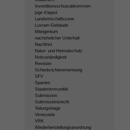
Investitionsschutzabkommen
juge d'appui
Landwirtschaftszone
Luxram-Gebäude
Miteigentum
nachehelicher Unterhalt
Nachfrist
Natur- und Heimatschutz
Notzuständigkeit
Revision
Schiedsrichterernennung
SFV
Spanien
Staatenimmunität
Submission
Submissionsrecht
Teilungsklage
Venezuela
VRK
Wiederherstellungsanordnung