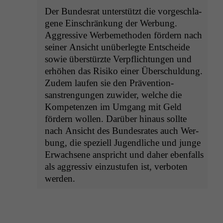
Der Bun­desrat unter­stützt die vorgeschla­
gene Ein­schränkung der Wer­bung.
Aggres­sive Werbe­meth­o­d­en fördern nach
sein­er Ansicht unüber­legte Entschei­de
sowie über­stürzte Verpflich­tun­gen und
erhöhen das Risiko ein­er Über­schul­dung.
Zudem laufen sie den Präven­tion­
sanstren­gun­gen zuwider, welche die
Kom­pe­ten­zen im Umgang mit Geld
fördern wollen. Darüber hin­aus sollte
nach Ansicht des Bun­desrates auch Wer­
bung, die speziell Jugendliche und junge
Erwach­sene anspricht und daher eben­falls
als aggres­siv einzustufen ist, ver­boten
werden.