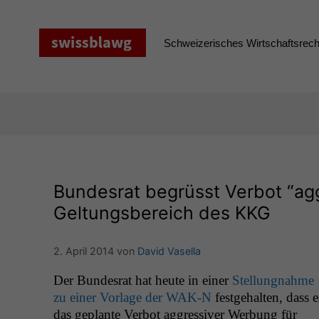
Zum
Inhalt
springen
Schweizerisches Wirtschaftsrecht
Bundesrat begrüsst Verbot “agg
Geltungsbereich des
KKG
2. April 2014
von
David Vasella
Der Bun­desrat hat heute in ein­er
Stel­lung­nahme
zu ein­er Vor­lage der
WAK
‑N
fest­ge­hal­ten, dass e
das geplante Ver­bot aggres­siv­er Wer­bung für