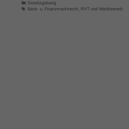
Kategorien
Gesetzgebung
Schlagwörter
Bank- u. Finanzmarktrecht
,
IP/IT und Wettbewerb