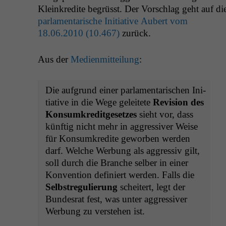
Kleinkred­ite begrüsst. Der Vorschlag geht auf di
par­la­men­tarische Ini­tia­tive Aubert vom
18.06.2010 (10.467)
zurück.
Aus der
Medi­en­mit­teilung
:
Die auf­grund ein­er par­la­men­tarischen Ini­
tia­tive in die Wege geleit­ete
Revi­sion des
Kon­sumkred­it­ge­set­zes
sieht vor, dass
kün­ftig nicht mehr in aggres­siv­er Weise
für Kon­sumkred­ite gewor­ben wer­den
darf. Welche Wer­bung als aggres­siv gilt,
soll durch die Branche sel­ber in ein­er
Kon­ven­tion definiert wer­den. Falls die
Selb­streg­ulierung
scheit­ert, legt der
Bun­desrat fest, was unter aggres­siv­er
Wer­bung zu ver­ste­hen ist.