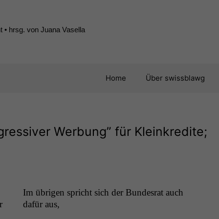
 • hrsg. von Juana Vasella
Home
Über swissblawg
ressiver Werbung” für Kleinkredite;
Im übri­gen spricht sich der Bun­desrat auch
r
dafür aus,