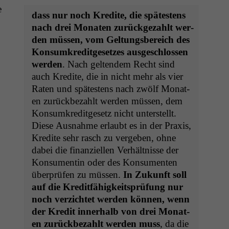
e
dass nur noch Kred­ite, die spätestens
nach drei Monat­en zurück­gezahlt wer­
den müssen, vom Gel­tungs­bere­ich des
Kon­sumkred­it­ge­set­zes aus­geschlossen
wer­den
. Nach gel­ten­dem Recht sind
auch Kred­ite, die in nicht mehr als vier
Rat­en und spätestens nach zwölf Monat­
en zurück­bezahlt wer­den müssen, dem
Kon­sumkred­it­ge­setz nicht unter­stellt.
Diese Aus­nahme erlaubt es in der Prax­is,
Kred­ite sehr rasch zu vergeben, ohne
dabei die finanziellen Ver­hält­nisse der
Kon­sumentin oder des Kon­sumenten
über­prüfen zu müssen.
In Zukun­ft soll
auf die Kred­it­fähigkeit­sprü­fung nur
noch verzichtet wer­den kön­nen, wenn
der Kred­it inner­halb von drei Monat­
en zurück­bezahlt wer­den muss
, da die