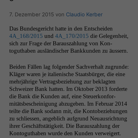
7. Dezember 2015
von
Claudio Kerber
Das Bun­des­gericht hat­te in den Entschei­den
4A_168
/2015
und
4A_170
/2015
die Gele­gen­heit,
sich zur Frage der Barauszahlung von Kon­
toguthaben aus­ländis­ch­er Bankkun­den zu äussern.
Bei­den Fällen lag fol­gen­der Sachver­halt zugrunde:
Kläger waren je ital­ienis­che Staats­bürg­er, die eine
mehrjährige Ver­trags­beziehung zur beklagten
Schweiz­er Bank hat­ten. Im Okto­ber 2013 forderte
die Bank die Kun­den auf, eine Steuerkon­for­
mitäts­bescheini­gung abzugeben. Im Feb­ru­ar 2014
teilte die Bank sodann mit, die Kon­to­beziehun­gen
zu schliessen, ange­blich auf­grund Neuaus­rich­tung
ihrer Geschäft­stätigkeit. Die Barauszahlung der
Kon­toguthaben wurde den Kun­den ver­weigert.