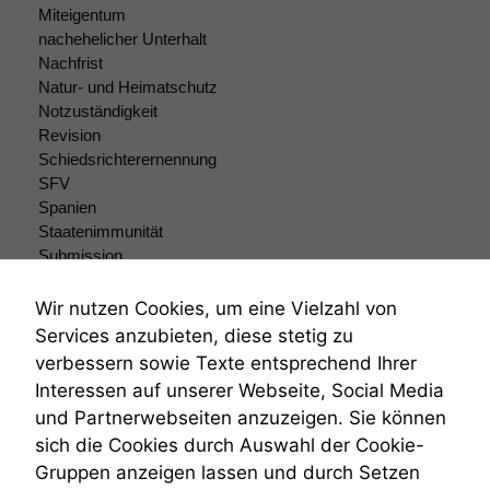
Miteigentum
nachehelicher Unterhalt
Nachfrist
Natur- und Heimatschutz
Notzuständigkeit
Revision
Schiedsrichterernennung
SFV
Spanien
Staatenimmunität
Submission
Submissionsrecht
Teilungsklage
Wir nutzen Cookies, um eine Vielzahl von
Venezuela
Services anzubieten, diese stetig zu
VRK
verbessern sowie Texte entsprechend Ihrer
Wiederherstellungsanordnung
Interessen auf unserer Webseite, Social Media
Zivilprozessordnung
und Partnerwebseiten anzuzeigen. Sie können
ZPO
sich die Cookies durch Auswahl der Cookie-
Zustellfiktion
Gruppen anzeigen lassen und durch Setzen
Zuständigkeit