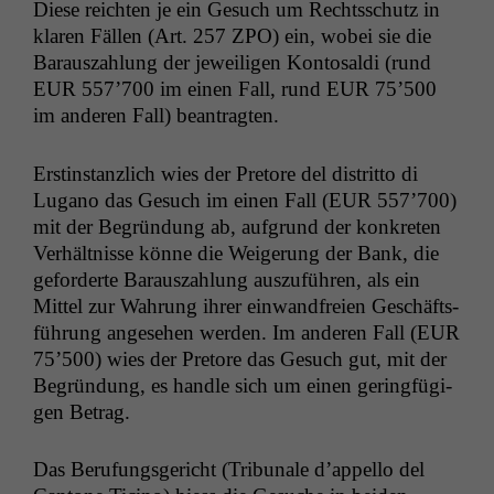
Diese reicht­en je ein Gesuch um Rechtss­chutz in
klaren Fällen (Art. 257
ZPO
) ein, wobei sie die
Barauszahlung der jew­eili­gen Kon­tosal­di (rund
EUR
557’700 im einen Fall, rund
EUR
75’500
im anderen Fall) beantragten.
Erstin­stan­zlich wies der Pre­tore del dis­trit­to di
Lugano das Gesuch im einen Fall (
EUR
557’700)
mit der Begrün­dung ab, auf­grund der konkreten
Ver­hält­nisse könne die Weigerung der Bank, die
geforderte Barauszahlung auszuführen, als ein
Mit­tel zur Wahrung ihrer ein­wand­freien Geschäfts­
führung ange­se­hen wer­den. Im anderen Fall (
EUR
75’500) wies der Pre­tore das Gesuch gut, mit der
Begrün­dung, es han­dle sich um einen ger­ingfügi­
gen Betrag.
Das Beru­fungs­gericht (Tri­bunale d’appello del