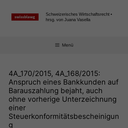
Zum
Inhalt
Schweizerisches Wirtschaftsrecht •
springen
hrsg. von Juana Vasella
Menü
4A_170
/2015,
4A_168
/2015:
Anspruch eines Bankkunden auf
Barauszahlung bejaht, auch
ohne vorherige Unterzeichnung
einer
Steuerkonformitätsbescheinigun
g