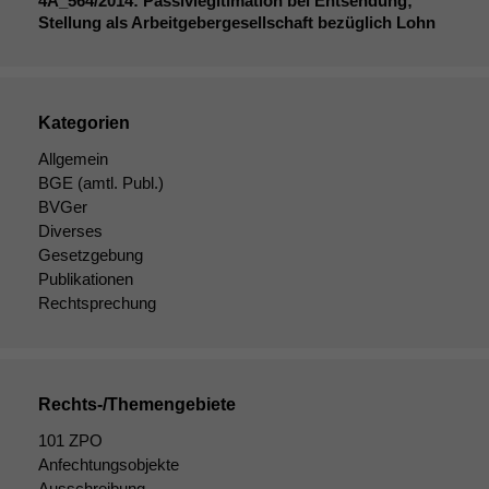
Statistiken
4A_564
/2014: Passivlegitimation bei Entsendung;
Stellung als Arbeitgebergesellschaft bezüglich Lohn
Um unsere
Website zu
verbessern,
zeichnen
wir
Kategorien
anonyme
statistische
Allgemein
Daten auf.
BGE
(amtl. Publ.)
BVGer
Diverses
Funktionalität
Gesetzgebung
Einige
Publikationen
Funktionen auf
Rechtsprechung
dieser Website
sind optional.
Wenn Sie
diese Option
deaktivieren,
Rechts-/Themengebiete
kann die
101 ZPO
Website nicht
Anfechtungsobjekte
zu 100%
Ausschreibung