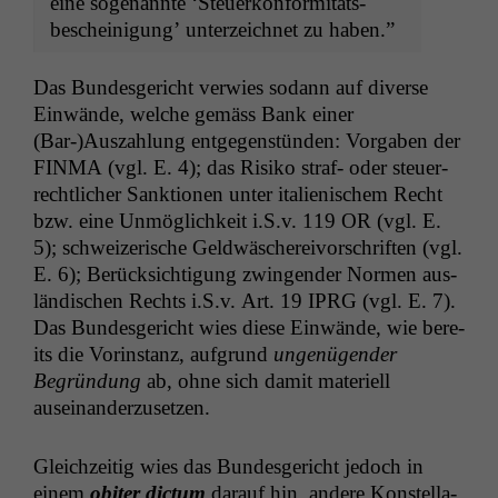
eine soge­nan­nte ‘Steuerkon­for­mitäts­
bescheini­gung’ unterze­ich­net zu haben.”
Das Bun­des­gericht ver­wies sodann auf diverse
Ein­wände, welche gemäss Bank ein­er
(Bar-)Auszahlung ent­ge­gen­stün­den: Vor­gaben der
FINMA
(vgl. E. 4); das Risiko straf- oder steuer­
rechtlich­er Sank­tio­nen unter ital­ienis­chem Recht
bzw. eine Unmöglichkeit i.S.v. 119
OR
(vgl. E.
5); schweiz­erische Geld­wäschereivorschriften (vgl.
E. 6); Berück­sich­ti­gung zwin­gen­der Nor­men aus­
ländis­chen Rechts i.S.v. Art. 19
IPRG
(vgl. E. 7).
Das Bun­des­gericht wies diese Ein­wände, wie bere­
its die Vorin­stanz, auf­grund
ungenü­gen­der
Begrün­dung
ab, ohne sich damit materiell
auseinanderzusetzen.
Gle­ichzeit­ig wies das Bun­des­gericht jedoch in
einem
obiter dic­tum
darauf hin, andere Kon­stel­la­