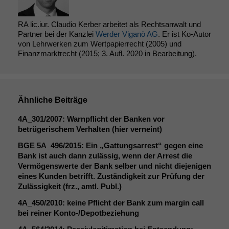
RA lic.iur. Claudio Kerber arbeitet als Rechtsanwalt und
Partner bei der Kanzlei
Werder Viganò AG
. Er ist Ko-Autor
von Lehrwerken zum Wertpapierrecht (2005) und
Finanzmarktrecht (2015; 3. Aufl. 2020 in Bearbeitung).
Notwendige
Cookies
Ähnliche Beiträge
Diese
Cookies sind
4A_301
/2007: Warnpflicht der Banken vor
nicht
betrügerischem Verhalten (hier verneint)
optional, es
braucht sie,
BGE
5A_496
/2015: Ein „Gattungsarrest“ gegen eine
damit die
Bank ist auch dann zulässig, wenn der Arrest die
Website
Vermögenswerte der Bank selber und nicht diejenigen
korrekt
eines Kunden betrifft. Zuständigkeit zur Prüfung der
angezeigt
Zulässigkeit (frz., amtl. Publ.)
werden kann.
4A_450
/2010: keine Pflicht der Bank zum margin call
bei reiner Konto-/Depotbeziehung