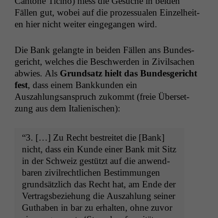
Can­tone Tici­no) hiess die Gesuche in bei­den
Fällen gut, wobei auf die prozes­sualen Einzel­heit­
en hier nicht weit­er einge­gan­gen wird.
Die Bank gelangte in bei­den Fällen ans Bun­des­
gericht, welch­es die Beschw­er­den in Zivil­sachen
abwies. Als
Grund­satz hielt das Bun­des­gericht
fest
, dass einem Bankkun­den ein
Auszahlungsanspruch zukommt (freie Über­set­
zung aus dem Italienischen):
“3. […] Zu Recht bestre­it­et die [Bank]
nicht, dass ein Kunde ein­er Bank mit Sitz
in der Schweiz gestützt auf die anwend­
baren zivil­rechtlichen Bes­tim­mungen
grund­sät­zlich das Recht hat, am Ende der
Ver­trags­beziehung die Auszahlung sein­er
Guthaben in bar zu erhal­ten, ohne zuvor