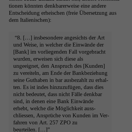
tio­nen kön­nten denkbar­erweise eine andere
Entschei­dung erheis­chen (freie Über­set­zung aus
dem Italienischen):
“8. […] ins­beson­dere angesichts der Art
und Weise, in welch­er die Ein­wände der
[Bank] im vor­liegen­den Fall vorge­bracht
wur­den, erweisen sich diese als
ungeeignet, den Anspruch des [Kun­den]
zu vere­it­eln, am Ende der Bankbeziehung
seine Guthaben in bar aus­bezahlt zu erhal­
ten. Es ist indes hinzuzufü­gen, dass dies
nicht bedeutet, dass nicht Fälle denkbar
sind, in denen eine Bank Ein­wände
erhebt, welche die Möglichkeit auss­
chliessen, Ansprüche von Kun­den im Ver­
fahren von Art. 257
ZPO
zu
beurteilen. […]”