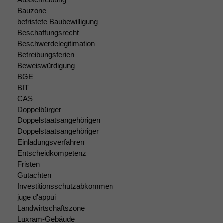
funktionieren.
Bauzone
befristete Baubewilligung
Beschaffungsrecht
Marketing
Beschwerdelegitimation
Wir speichern
Betreibungsferien
anonyme Daten ab,
um interne
Beweiswürdigung
marketingtechnische
BGE
Auswertungen
BIT
durchführen zu
CAS
können. Diese helfen
Doppelbürger
uns, unsere Website
Doppelstaatsangehörigen
zu verbessern.
Doppelstaatsangehöriger
Einladungsverfahren
Entscheidkompetenz
Fristen
Gutachten
Investitionsschutzabkommen
juge d'appui
Landwirtschaftszone
Luxram-Gebäude