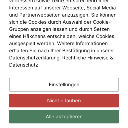
verbessern sowie Texte entsprechend Ihrer
Auswertungen
Wiederherstellungsanordnung
Interessen auf unserer Webseite, Social Media
durchführen zu
Zivilprozessordnung
können. Diese helfen
und Partnerwebseiten anzuzeigen. Sie können
ZPO
uns, unsere Website
sich die Cookies durch Auswahl der Cookie-
Zustellfiktion
zu verbessern.
Gruppen anzeigen lassen und durch Setzen
Zuständigkeit
Öffentliches Personalrecht
eines Häkchens entscheiden, welche Cookies
Öffentlichkeitsprinzip
ausgespielt werden. Weitere Informationen
erhalten Sie nach Ihrer Bestätigung in unserer
Datenschutzerklärung.
Rechtliche Hinweise &
Datenschutz
anmelden
Einstellungen
Nicht erlauben
Alle akzeptieren