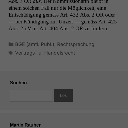
Abs. 1
OR
aus
. Der Kom­mis­sionärin bleibt in
einem solchen Fall nur die Möglichkeit, eine
Entschädi­gung gemäss Art. 432 Abs. 2
OR
oder
— bei Kündi­gung zur Unzeit — gemäss Art. 425
Abs. 2 i.V.m. Art. 404 Abs. 2
OR
zu fordern.
Kategorien
BGE (amtl. Publ.)
,
Rechtsprechung
Schlagwörter
Vertrags- u. Handelsrecht
Suchen
Martin Rauber