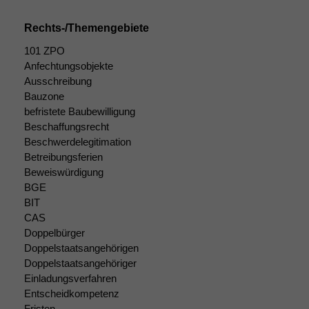
Cookies
Diese
Rechts-/Themengebiete
Cookies sind
101 ZPO
nicht
Anfechtungsobjekte
optional, es
braucht sie,
Ausschreibung
damit die
Bauzone
Website
befristete Baubewilligung
korrekt
Beschaffungsrecht
angezeigt
Beschwerdelegitimation
werden kann.
Betreibungsferien
Beweiswürdigung
BGE
Statistiken
BIT
Um unsere
CAS
Website zu
Doppelbürger
verbessern,
Doppelstaatsangehörigen
zeichnen
Doppelstaatsangehöriger
wir
Einladungsverfahren
anonyme
statistische
Entscheidkompetenz
Daten auf.
Fristen