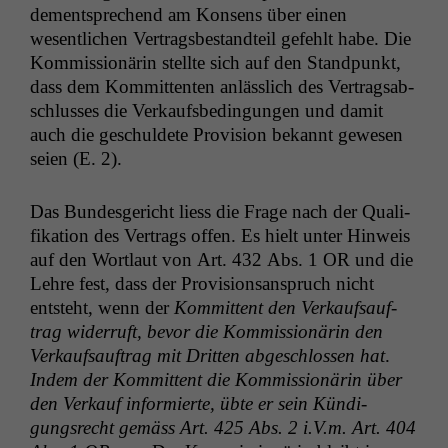
dementsprechend am Kon­sens über einen
wesentlichen Ver­trags­be­standteil gefehlt habe. Die
Kom­mis­sionärin stellte sich auf den Stand­punkt,
dass dem Kom­mit­ten­ten anlässlich des Ver­tragsab­
schlusses die Verkaufs­be­din­gun­gen und damit
auch die geschuldete Pro­vi­sion bekan­nt gewe­sen
seien (E. 2).
Das Bun­des­gericht liess die Frage nach der Qual­i­
fika­tion des Ver­trags offen. Es hielt unter Hin­weis
auf den Wort­laut von Art. 432 Abs. 1
OR
und die
Lehre fest, dass der Pro­vi­sion­sanspruch nicht
entste­ht, wenn der
Kom­mit­tent den Verkauf­sauf­
trag wider­ruft, bevor die Kom­mis­sionärin den
Verkauf­sauf­trag mit Drit­ten abgeschlossen hat
.
Indem der Kom­mit­tent die Kom­mis­sionärin über
den Verkauf informierte, übte er sein Kündi­
gungsrecht gemäss Art. 425 Abs. 2 i.V.m. Art. 404