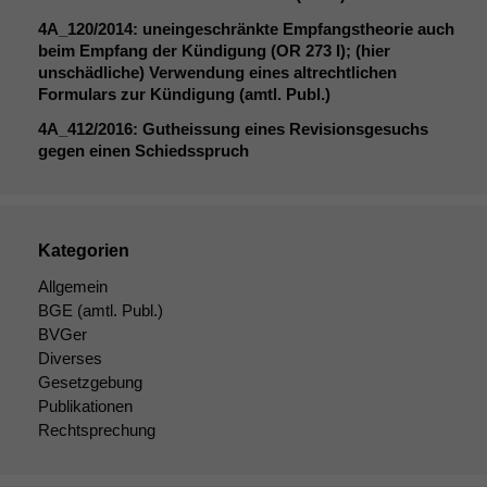
4A_120
/2014: uneingeschränkte Empfangstheorie auch
beim Empfang der Kündigung (
OR
273 I); (hier
unschädliche) Verwendung eines altrechtlichen
Formulars zur Kündigung (amtl. Publ.)
4A_412
/2016: Gutheissung eines Revisionsgesuchs
gegen einen Schiedsspruch
Kategorien
Allgemein
BGE
(amtl. Publ.)
BVGer
Diverses
Gesetzgebung
Publikationen
Rechtsprechung
Notwendige