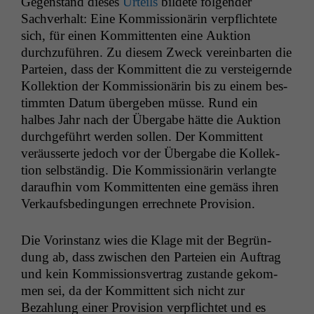
Gegen­stand dieses
Urteils
bildete fol­gen­der
Sachver­halt: Eine Kom­mis­sionärin verpflichtete
sich, für einen Kom­mit­ten­ten eine Auk­tion
durchzuführen. Zu diesem Zweck vere­in­barten die
Parteien, dass der Kom­mit­tent die zu ver­steigernde
Kollek­tion der Kom­mis­sionärin bis zu einem bes­
timmten Datum übergeben müsse. Rund ein
halbes Jahr nach der Über­gabe hätte die Auk­tion
durchge­führt wer­den sollen. Der Kom­mit­tent
veräusserte jedoch vor der Über­gabe die Kollek­
tion selb­ständig. Die Kom­mis­sionärin ver­langte
daraufhin vom Kom­mit­ten­ten eine gemäss ihren
Verkaufs­be­din­gun­gen errech­nete Provision.
Die Vorin­stanz wies die Klage mit der Begrün­
dung ab, dass zwis­chen den Parteien ein Auf­trag
und kein Kom­mis­sionsver­trag zus­tande gekom­
men sei, da der Kom­mit­tent sich nicht zur
Bezahlung ein­er Pro­vi­sion verpflichtet und es