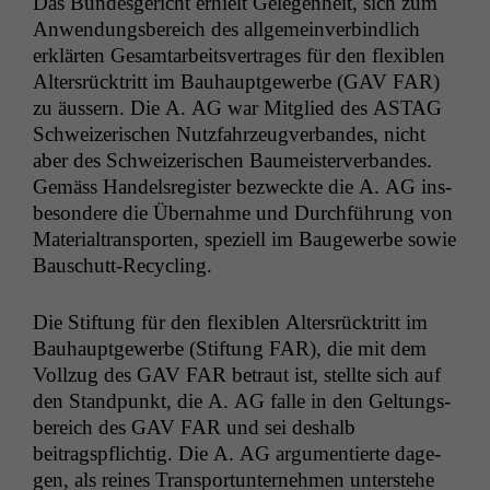
Das Bun­des­gericht erhielt Gele­gen­heit, sich zum
Anwen­dungs­bere­ich des all­ge­mein­verbindlich
erk­lärten Gesam­tar­beitsver­trages für den flex­i­blen
Alter­srück­tritt im Bauhaupt­gewerbe (
GAV
FAR
)
zu äussern. Die A.
AG
war Mit­glied des
ASTAG
Schweiz­erischen Nutz­fahrzeugver­ban­des, nicht
aber des Schweiz­erischen Baumeis­ter­ver­ban­des.
Gemäss Han­del­sreg­is­ter bezweck­te die A.
AG
ins­
beson­dere die Über­nahme und Durch­führung von
Mate­ri­al­trans­porten, speziell im Baugewerbe sowie
Bauschutt-Recycling.
Die Stiftung für den flex­i­blen Alter­srück­tritt im
Bauhaupt­gewerbe (Stiftung
FAR
), die mit dem
Vol­lzug des
GAV
FAR
betraut ist, stellte sich auf
den Stand­punkt, die A.
AG
falle in den Gel­tungs­
bere­ich des
GAV
FAR
und sei deshalb
beitragspflichtig. Die A.
AG
argu­men­tierte dage­
gen, als reines Trans­portun­ternehmen unter­ste­he