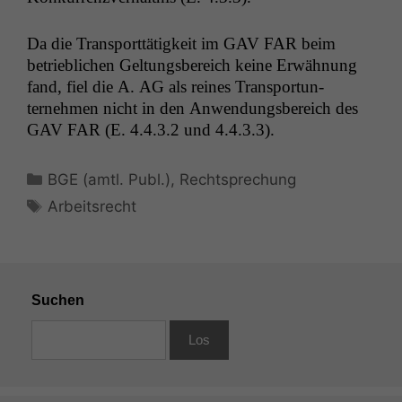
Da die Trans­port­tätigkeit im
GAV
FAR
beim
betrieblichen Gel­tungs­bere­ich keine Erwäh­nung
fand, fiel die A.
AG
als reines Trans­portun­
ternehmen nicht in den Anwen­dungs­bere­ich des
GAV
FAR
(E. 4.4.3.2 und 4.4.3.3).
Kategorien
BGE (amtl. Publ.)
,
Rechtsprechung
Schlagwörter
Arbeitsrecht
Suchen