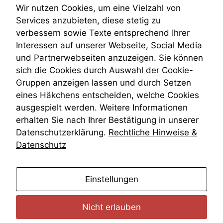
Teilungsklage
Wir nutzen Cookies, um eine Vielzahl von
Venezuela
Services anzubieten, diese stetig zu
VRK
verbessern sowie Texte entsprechend Ihrer
Wiederherstellungsanordnung
Interessen auf unserer Webseite, Social Media
Zivilprozessordnung
und Partnerwebseiten anzuzeigen. Sie können
ZPO
sich die Cookies durch Auswahl der Cookie-
Zustellfiktion
Gruppen anzeigen lassen und durch Setzen
Zuständigkeit
Öffentliches Personalrecht
eines Häkchens entscheiden, welche Cookies
Öffentlichkeitsprinzip
ausgespielt werden. Weitere Informationen
erhalten Sie nach Ihrer Bestätigung in unserer
Datenschutzerklärung.
Rechtliche Hinweise &
Datenschutz
anmelden
Einstellungen
Nicht erlauben