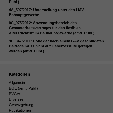
Publ.)
4A_597
/2017: Unterstellung unter den
LMV
Bahauptgewerbe
9C_975
/2012: Anwendungsbereich des
Gesamtarbeitsvertrages für den flexiblen
Altersrücktritt im Bauhauptgewerbe (amtl. Publ.)
9C_347
/2011: Höhe der nach einem
GAV
geschuldeten
Beiträge muss nicht auf Gesetzesstufe geregelt
werden (amtl. Publ.)
Notwendige
Cookies
Diese
Kategorien
Cookies sind
Allgemein
nicht
BGE
(amtl. Publ.)
optional, es
braucht sie,
BVGer
damit die
Diverses
Website
Gesetzgebung
korrekt
Publikationen