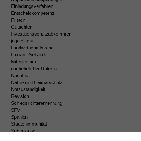
deaktivieren,
Einladungsverfahren
kann die
Entscheidkompetenz
Website nicht
Fristen
zu 100%
Gutachten
funktionieren.
Investitionsschutzabkommen
juge d'appui
Landwirtschaftszone
Marketing
Luxram-Gebäude
Wir speichern
Miteigentum
anonyme Daten ab,
nachehelicher Unterhalt
um interne
Nachfrist
marketingtechnische
Natur- und Heimatschutz
Auswertungen
durchführen zu
Notzuständigkeit
können. Diese helfen
Revision
uns, unsere Website
Schiedsrichterernennung
zu verbessern.
SFV
Spanien
Staatenimmunität
Submission
Submissionsrecht