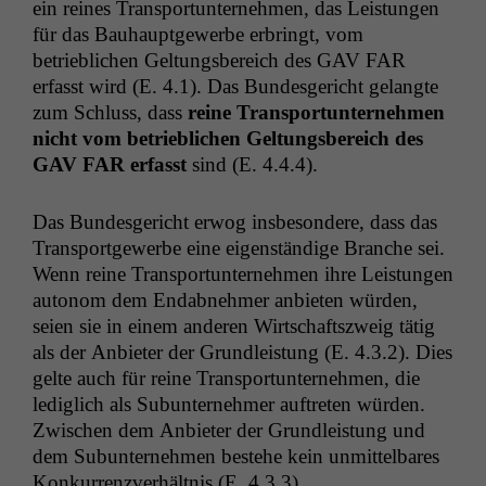
ein reines Trans­portun­ternehmen, das Leis­tun­gen
für das Bauhaupt­gewerbe erbringt, vom
betrieblichen Gel­tungs­bere­ich des
GAV
FAR
erfasst wird (E. 4.1). Das Bun­des­gericht gelangte
zum Schluss, dass
reine Trans­portun­ternehmen
nicht vom betrieblichen Gel­tungs­bere­ich des
GAV
FAR
erfasst
sind (E. 4.4.4).
Das Bun­des­gericht erwog ins­beson­dere, dass das
Trans­port­gewerbe eine eigen­ständi­ge Branche sei.
Wenn reine Trans­portun­ternehmen ihre Leis­tun­gen
autonom dem End­ab­nehmer anbi­eten wür­den,
seien sie in einem anderen Wirtschaft­szweig tätig
als der Anbi­eter der Grundleis­tung (E. 4.3.2). Dies
gelte auch für reine Trans­portun­ternehmen, die
lediglich als Sub­un­ternehmer auftreten wür­den.
Zwis­chen dem Anbi­eter der Grundleis­tung und
dem Sub­un­ternehmen beste­he kein unmit­tel­bares
Konkur­ren­zver­hält­nis (E. 4.3.3).