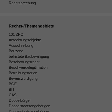
angezeigt
Rechtsprechung
werden kann.
Statistiken
Rechts-/Themengebiete
Um unsere
Website zu
101 ZPO
verbessern,
Anfechtungsobjekte
zeichnen
Ausschreibung
wir
Bauzone
anonyme
befristete Baubewilligung
statistische
Beschaffungsrecht
Daten auf.
Beschwerdelegitimation
Betreibungsferien
Beweiswürdigung
Funktionalität
BGE
Einige
BIT
Funktionen auf
CAS
dieser Website
sind optional.
Doppelbürger
Wenn Sie
Doppelstaatsangehörigen
diese Option
Doppelstaatsangehöriger