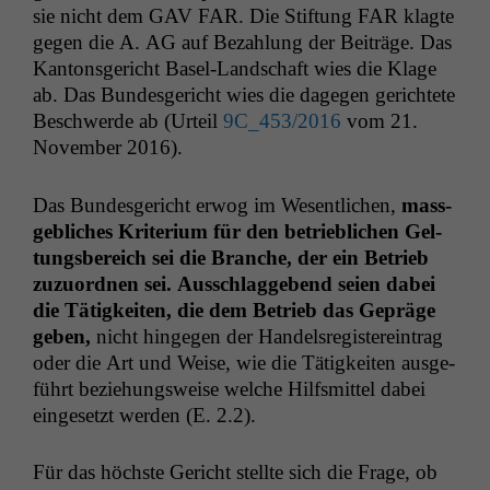
sie nicht dem
GAV
FAR
. Die Stiftung
FAR
klagte
gegen die A.
AG
auf Bezahlung der Beiträge. Das
Kan­ton­s­gericht Basel-Land­schaft wies die Klage
ab. Das Bun­des­gericht wies die dage­gen gerichtete
Beschw­erde ab (Urteil
9C_453
/2016
vom 21.
Novem­ber 2016).
Das Bun­des­gericht erwog im Wesentlichen,
mass­
ge­blich­es Kri­teri­um für den betrieblichen Gel­
tungs­bere­ich sei die Branche, der ein Betrieb
zuzuord­nen sei. Auss­chlaggebend seien dabei
die Tätigkeit­en, die dem Betrieb das Gepräge
geben,
nicht hinge­gen der Han­del­sreg­is­tere­in­trag
oder die Art und Weise, wie die Tätigkeit­en aus­ge­
führt beziehungsweise welche Hil­f­s­mit­tel dabei
einge­set­zt wer­den
(E. 2.2).
Für das höch­ste Gericht stellte sich die Frage, ob