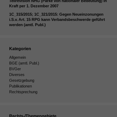
Teilrevision
NHG
(Pärke von nationaler Bedeutung) in
Kraft per 1. Dezember 2007
1C_315
/2015;
1C_321
/2015: Gegen Neueinzonungen
i.S.v. Art. 15
RPG
kann Verbandsbeschwerde geführt
werden (amtl. Publ.)
Kategorien
Notwendige
Cookies
Allgemein
Diese
BGE
(amtl. Publ.)
Cookies sind
BVGer
nicht
Diverses
optional, es
Gesetzgebung
braucht sie,
Publikationen
damit die
Rechtsprechung
Website
korrekt
angezeigt
werden kann.
Rechts-/Themengebiete