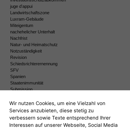
Website nicht
zu 100%
juge d'appui
funktionieren.
Landwirtschaftszone
Luxram-Gebäude
Miteigentum
Marketing
nachehelicher Unterhalt
Wir speichern
Nachfrist
anonyme Daten ab,
Natur- und Heimatschutz
um interne
Notzuständigkeit
marketingtechnische
Revision
Auswertungen
Schiedsrichterernennung
durchführen zu
SFV
können. Diese helfen
Spanien
uns, unsere Website
Staatenimmunität
zu verbessern.
Submission
Submissionsrecht
Teilungsklage
Wir nutzen Cookies, um eine Vielzahl von
Venezuela
Services anzubieten, diese stetig zu
VRK
verbessern sowie Texte entsprechend Ihrer
Wiederherstellungsanordnung
Interessen auf unserer Webseite, Social Media
Zivilprozessordnung