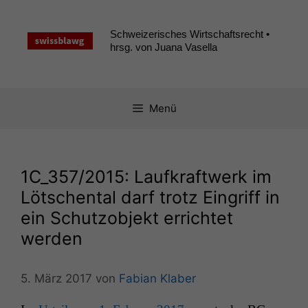
Zum
Inhalt
Schweizerisches Wirtschaftsrecht •
springen
hrsg. von Juana Vasella
Menü
1C_357
/2015: Laufkraftwerk im
Lötschental darf trotz Eingriff in
ein Schutzobjekt errichtet
werden
5. März 2017
von
Fabian Klaber