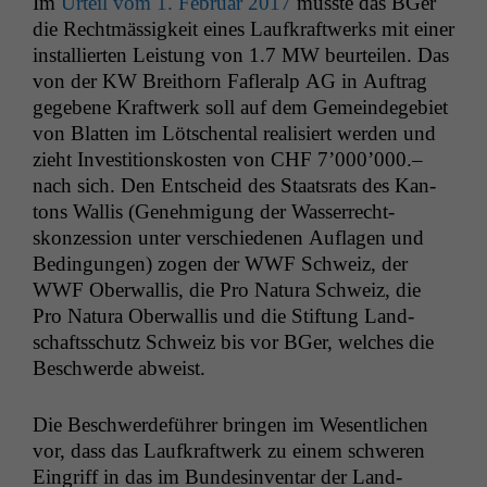
Im
Urteil vom 1. Feb­ru­ar 2017
musste das BGer
die Recht­mäs­sigkeit eines Laufkraftwerks mit ein­er
instal­lierten Leis­tung von 1.7
MW
beurteilen. Das
von der
KW
Bre­i­thorn Fafler­alp
AG
in Auf­trag
gegebene Kraftwerk soll auf dem Gemein­dege­bi­et
von Blat­ten im Lötschen­tal real­isiert wer­den und
zieht Investi­tion­skosten von
CHF
7’000’000.–
nach sich. Den Entscheid des Staat­srats des Kan­
tons Wal­lis (Genehmi­gung der Wasser­recht­
skonzes­sion unter ver­schiede­nen Aufla­gen und
Bedin­gun­gen) zogen der
WWF
Schweiz, der
WWF
Ober­wal­lis, die Pro Natu­ra Schweiz, die
Pro Natu­ra Ober­wal­lis und die Stiftung Land­
schaftss­chutz Schweiz bis vor BGer, welch­es die
Beschw­erde abweist.
Die Beschw­erde­führer brin­gen im Wesentlichen
vor, dass das Laufkraftwerk zu einem schw­eren
Ein­griff in das im Bun­desin­ven­tar der Land­