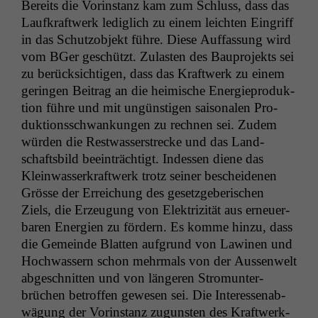
Bere­its die Vorin­stanz kam zum Schluss, dass das
Laufkraftwerk lediglich zu einem leicht­en Ein­griff
in das Schut­zob­jekt führe. Diese Auf­fas­sung wird
vom BGer geschützt. Zulas­ten des Baupro­jek­ts sei
zu berück­sichti­gen, dass das Kraftwerk zu einem
gerin­gen Beitrag an die heimis­che Energiepro­duk­
tion führe und mit ungün­sti­gen saisonalen Pro­
duk­tion­ss­chwankun­gen zu rech­nen sei. Zudem
wür­den die Rest­wasser­strecke und das Land­
schafts­bild beein­trächtigt. Indessen diene das
Klein­wasserkraftwerk trotz sein­er beschei­de­nen
Grösse der Erre­ichung des geset­zge­berischen
Ziels, die Erzeu­gung von Elek­triz­ität aus erneuer­
baren Energien zu fördern. Es komme hinzu, dass
die Gemeinde Blat­ten auf­grund von Law­inen und
Hochwassern schon mehrmals von der Aussen­welt
abgeschnit­ten und von län­geren Stro­munter­
brüchen betrof­fen gewe­sen sei. Die Inter­essen­ab­
wä­gung der Vorin­stanz zugun­sten des Kraftwerk­