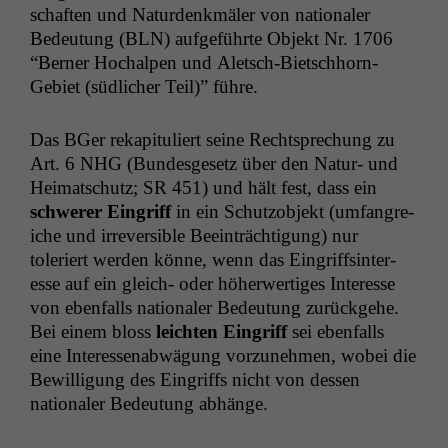
schaften und Natur­denkmäler von nationaler
Bedeu­tung (
BLN
) aufge­führte Objekt Nr. 1706
“Bern­er Hochalpen und Aletsch-Bietschhorn-
Gebi­et (südlich­er Teil)” führe.
Das BGer reka­pit­uliert seine Recht­sprechung zu
Art. 6
NHG
(Bun­des­ge­setz über den Natur- und
Heimatschutz;
SR
451) und hält fest, dass ein
schw­er­er Ein­griff
in ein Schut­zob­jekt (umfan­gre­
iche und irre­versible Beein­träch­ti­gung) nur
toleriert wer­den könne, wenn das Ein­griff­s­in­ter­
esse auf ein gle­ich- oder höher­w­er­tiges Inter­esse
von eben­falls nationaler Bedeu­tung zurück­ge­he.
Bei einem bloss
leicht­en Ein­griff
sei eben­falls
eine Inter­essen­ab­wä­gung vorzunehmen, wobei die
Bewil­li­gung des Ein­griffs nicht von dessen
nationaler Bedeu­tung abhänge.