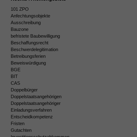
101 ZPO
Statistiken
Anfechtungsobjekte
Um unsere
Ausschreibung
Website zu
Bauzone
verbessern,
befristete Baubewilligung
zeichnen
wir
Beschaffungsrecht
anonyme
Beschwerdelegitimation
statistische
Betreibungsferien
Daten auf.
Beweiswürdigung
BGE
BIT
Funktionalität
CAS
Einige
Doppelbürger
Funktionen auf
Doppelstaatsangehörigen
dieser Website
Doppelstaatsangehöriger
sind optional.
Einladungsverfahren
Wenn Sie
Entscheidkompetenz
diese Option
Fristen
deaktivieren,
Gutachten
kann die
Investitionsschutzabkommen