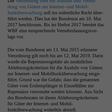
Die
Verord­nung über die Aus­fuhr und Ver­mit­
tlung von Gütern zur Inter­net- und Mobil­
funküberwachung
soll ins ordentliche Recht über­
führt wer­den. Dies hat der Bun­desrat am 10. Mai
2017 beschlossen. Bis im Herb­st 2017 bere­it­et das
WBF
eine entsprechende Vernehm­las­sungsvor­
lage vor.
Die vom Bun­desrat am 13. Mai 2015 erlassene
Verord­nung gilt noch bis am 12. Mai 2019. Darin
wurde die Repres­sion­s­ge­fahr als zusät­zlich­es
Ablehnungskri­teri­um für die Aus­fuhr von Gütern
zur Inter­net- und Mobil­funküberwachung einge­
führt. Grund war die Gefahr, dass die genan­nten
Güter vom Endempfänger in Einzelfällen zur
Repres­sion ver­wen­det wer­den kön­nten. Aus Sicht
des Bun­desrates ist dieses Ablehnungskri­teri­um
für Güter der Inter­net- und Mobil­
funküberwachung weit­er­hin aktuell.