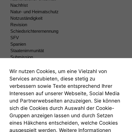
Um unsere
Nachfrist
Website zu
Natur- und Heimatschutz
verbessern,
zeichnen
Notzuständigkeit
wir
Revision
anonyme
Schiedsrichterernennung
statistische
SFV
Daten auf.
Spanien
Staatenimmunität
Submission
Funktionalität
Submissionsrecht
Einige
Teilungsklage
Wir nutzen Cookies, um eine Vielzahl von
Funktionen auf
Venezuela
Services anzubieten, diese stetig zu
dieser Website
VRK
verbessern sowie Texte entsprechend Ihrer
sind optional.
Wiederherstellungsanordnung
Wenn Sie
Interessen auf unserer Webseite, Social Media
Zivilprozessordnung
diese Option
und Partnerwebseiten anzuzeigen. Sie können
ZPO
deaktivieren,
sich die Cookies durch Auswahl der Cookie-
Zustellfiktion
kann die
Gruppen anzeigen lassen und durch Setzen
Website nicht
Zuständigkeit
zu 100%
Öffentliches Personalrecht
eines Häkchens entscheiden, welche Cookies
funktionieren.
Öffentlichkeitsprinzip
ausgespielt werden. Weitere Informationen