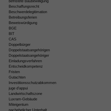
befristete Baubewilligung
Beschaffungsrecht
Beschwerdelegitimation
Betreibungsferien
Beweiswürdigung
BGE
BIT
Notwendige
CAS
Cookies
Doppelbürger
Diese
Cookies sind
Doppelstaatsangehörigen
nicht
Doppelstaatsangehöriger
optional, es
Einladungsverfahren
braucht sie,
Entscheidkompetenz
damit die
Fristen
Website
Gutachten
korrekt
Investitionsschutzabkommen
angezeigt
juge d'appui
werden kann.
Landwirtschaftszone
Luxram-Gebäude
Miteigentum
Statistiken
nachehelicher Unterhalt