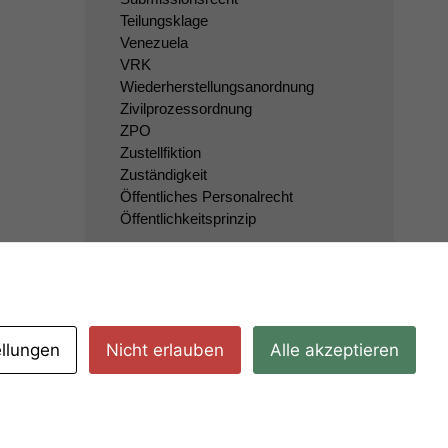
Teilungsklage
Venezuela
VRK
Wiederherstellungsanordnung
Zivilprozessordnung
ZPO
Zustellfiktion
Zuständigkeit
Öffentliches Personalrecht
Öffentlichkeitsprinzip
ellungen
Nicht erlauben
Alle akzeptieren