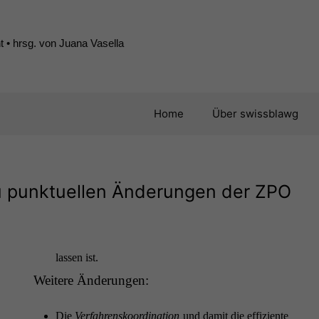
 • hrsg. von Juana Vasella
Home
Über swissblawg
u punktuellen Änderungen der
ZPO
lassen ist.
Weit­ere Änderungen:
Die
Ver­fahren­sko­or­di­na­tion
und damit die effiziente