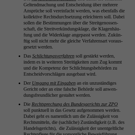
Gel­tend­machung und Entschei­dung über mehrere
Ansprüche soll vere­in­facht wer­den, was eben­falls die
kollek­tive Rechts­durch­set­zung erle­ichtern soll. Dabei
sollen die Bes­tim­mungen über die Stre­itgenossen­
schaft, die Stre­itverkün­dungsklage, die Kla­gen­häu­
fung und die Widerk­lage angepasst wer­den. Zukün­
ftig soll nicht mehr die gle­iche Ver­fahren­sart voraus­
ge­set­zt werden.
Das
Schlich­tungsver­fahren
soll gestärkt wer­den,
indem es in weit­eren Stre­it­igkeit­en zum Zug kommt
und die Kom­pe­tenz der Schlich­tungs­be­hör­den zu
Entschei­d­vorschlä­gen aus­ge­baut wird.
Der
Umgang mit Eingaben
an ein unzuständi­ges
Gericht oder an eine falsche Behörde soll anwen­
dungs­fre­undlich­er gestal­tet werden.
Die
Recht­sprechung des Bun­des­gerichts zur
ZPO
soll punk­tuell in das Gesetz aufgenom­men wer­den.
Dabei geht es namentlich um die Zuläs­sigkeit von
Rechtsmit­teln, die (sach­liche) Zuständigkeit (z.B. des
Han­dels­gerichts), die Zuläs­sigkeit der unent­geltliche
Recht­spflege für die vor­sor­gliche Bewe­is­führung