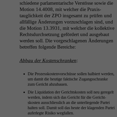
schiedene par­la­men­tarische Ver­stösse sowie die
Motion 14.4008, mit welch­er die Prax­is­
tauglichkeit der
ZPO
ins­ge­samt zu prüfen und
allfäl­lige Änderun­gen vorzuschla­gen sind, und
die Motion 13.3931, mit welch­er die kollek­tive
Rechts­durch­set­zung gefördert und aus­ge­baut
wer­den soll. Die vorgeschla­ge­nen Änderun­gen
betr­e­f­fen fol­gende Bereiche:
Abbau der Kosten­schranken
:
Die Prozesskosten­vorschüsse sollen hal­biert wer­den,
um damit die heutige fak­tis­che Zugangss­chranke
zum Gericht abzubauen.
Die Liq­ui­da­tion der Gericht­skosten soll neu geregelt
wer­den, indem sich das Gericht für die Gericht­
skosten auss­chliesslich an die unter­liegende Partei
hal­ten soll. Damit soll das heute der kla­gen­den Partei
aufer­legte Risiko wegfallen.