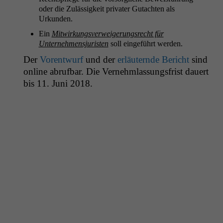
oder die Zuläs­sigkeit pri­vater Gutacht­en als
Urkunden.
Ein
Mitwirkungsver­weigerungsrecht für
Unternehmen­sjuris­ten
soll einge­führt werden.
Der
Voren­twurf
und der
erläuternde Bericht
sind
online abruf­bar. Die Vernehm­las­sungs­frist dauert
bis 11. Juni 2018.