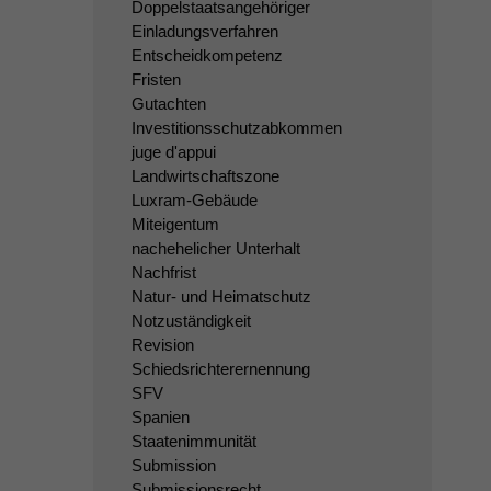
Doppelstaatsangehöriger
Einladungsverfahren
Entscheidkompetenz
Fristen
Gutachten
Investitionsschutzabkommen
juge d'appui
Landwirtschaftszone
Luxram-Gebäude
Miteigentum
nachehelicher Unterhalt
Nachfrist
Natur- und Heimatschutz
Notzuständigkeit
Revision
Schiedsrichterernennung
SFV
Spanien
Staatenimmunität
Submission
Submissionsrecht