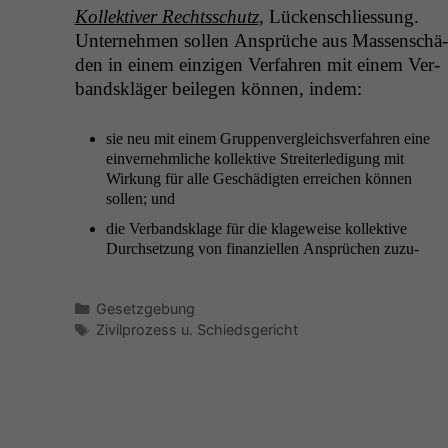
Kollek­tiv­er Rechtss­chutz
, Lück­en­schlies­sung.
Unternehmen sollen Ansprüche aus Massen­schä­
den in einem einzi­gen Ver­fahren mit einem Ver­
band­skläger bei­le­gen kön­nen, indem:
sie neu mit einem Grup­pen­ver­gle­ichsver­fahren eine
ein­vernehm­liche kollek­tive Stre­it­erledi­gung mit
Wirkung für alle Geschädigten erre­ichen kön­nen
sollen; und
die Ver­band­sklage für die klageweise kollek­tive
Durch­set­zung von finanziellen Ansprüchen zuzu­
Kategorien
Gesetzgebung
Schlagwörter
Zivilprozess u. Schiedsgericht