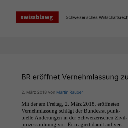
Zum
Inhalt
springen
Schweizerisches Wirtschaftsrecht
BR
eröffnet Vernehmlassung z
2. März 2018
von
Martin Rauber
Mit der am Fre­itag, 2. März 2018, eröffneten
Vernehm­las­sung schlägt der Bun­desrat punk­
tuelle Änderun­gen in der Schweiz­erischen Zivil­
prozes­sor­d­nung vor. Er reagiert damit auf ver­