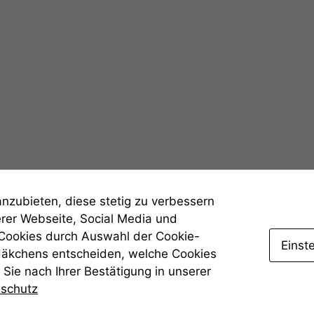
Statistiken
Um unsere
Website zu
verbessern,
zeichnen
wir
anonyme
statistische
Daten auf.
Funktionalität
anzubieten, diese stetig zu verbessern
Einige
erer Webseite, Social Media und
Funktionen auf
 Cookies durch Auswahl der Cookie-
dieser Website
Einst
Häkchens entscheiden, welche Cookies
sind optional.
Sie nach Ihrer Bestätigung in unserer
Wenn Sie
diese Option
nschutz
deaktivieren,
kann die