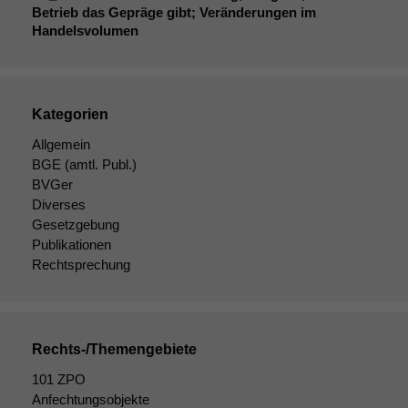
Statistiken
Betrieb das Gepräge gibt; Veränderungen im
Um unsere
Handelsvolumen
Website zu
verbessern,
zeichnen
wir
Kategorien
anonyme
statistische
Allgemein
Daten auf.
BGE
(amtl. Publ.)
BVGer
Diverses
Funktionalität
Gesetzgebung
Einige
Publikationen
Funktionen auf
Rechtsprechung
dieser Website
sind optional.
Wenn Sie
diese Option
deaktivieren,
Rechts-/Themengebiete
kann die
101 ZPO
Website nicht
zu 100%
Anfechtungsobjekte