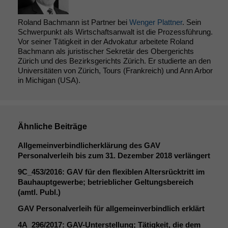
Roland Bachmann ist Partner bei
Wenger Plattner
. Sein
Schwerpunkt als Wirtschaftsanwalt ist die Prozessführung.
Vor seiner Tätigkeit in der Advokatur arbeitete Roland
Bachmann als juristischer Sekretär des Obergerichts
Zürich und des Bezirksgerichts Zürich. Er studierte an den
Universitäten von Zürich, Tours (Frankreich) und Ann Arbor
in Michigan (USA).
Notwendige
Cookies
Diese
Cookies sind
nicht
Ähnliche Beiträge
optional, es
Allgemeinverbindlicherklärung des
GAV
braucht sie,
Personalverleih bis zum 31. Dezember 2018 verlängert
damit die
Website
9C_453
/2016:
GAV
für den flexiblen Altersrücktritt im
korrekt
Bauhauptgewerbe; betrieblicher Geltungsbereich
angezeigt
(amtl. Publ.)
werden kann.
GAV
Personalverleih für allgemeinverbindlich erklärt
4A_296
/2017: GAV-Unterstellung; Tätigkeit, die dem