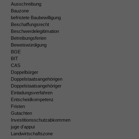
funktionieren.
Ausschreibung
Bauzone
befristete Baubewilligung
Marketing
Beschaffungsrecht
Wir speichern
Beschwerdelegitimation
anonyme Daten ab,
Betreibungsferien
um interne
Beweiswürdigung
marketingtechnische
BGE
Auswertungen
BIT
durchführen zu
CAS
können. Diese helfen
Doppelbürger
uns, unsere Website
Doppelstaatsangehörigen
zu verbessern.
Doppelstaatsangehöriger
Einladungsverfahren
Entscheidkompetenz
Fristen
Gutachten
Investitionsschutzabkommen
juge d'appui
Landwirtschaftszone