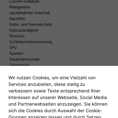
Luxram-Gebäude
Miteigentum
nachehelicher Unterhalt
Nachfrist
Natur- und Heimatschutz
Notzuständigkeit
Revision
Schiedsrichterernennung
SFV
Spanien
Staatenimmunität
Submission
Submissionsrecht
Teilungsklage
Wir nutzen Cookies, um eine Vielzahl von
Venezuela
Services anzubieten, diese stetig zu
VRK
verbessern sowie Texte entsprechend Ihrer
Wiederherstellungsanordnung
Interessen auf unserer Webseite, Social Media
Zivilprozessordnung
und Partnerwebseiten anzuzeigen. Sie können
ZPO
sich die Cookies durch Auswahl der Cookie-
Zustellfiktion
Gruppen anzeigen lassen und durch Setzen
Zuständigkeit