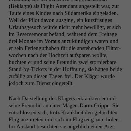
(Beklagte) als Flight Atten­dant angestellt war, zur
Taufe eines Kindes nach Südameri­ka ein­ge­laden.
Weil der Pilot davon aus­ging, ein kurzfristiges
Urlaub­s­ge­such würde nicht mehr bewil­ligt, er sich
im Reserve­monat befand, während dem Fre­itage
drei Monate im Voraus anzukündi­gen waren und
er sein Ferienguthaben für die anste­hen­den Flit­ter­
wochen nach der Hochzeit auf­s­paren wollte,
bucht­en er und seine Fre­undin zwei stornier­bare
Stand-by-Tick­ets in der Hoff­nung, sie hät­ten bei­de
zufäl­lig an diesen Tagen frei. Der Kläger wurde
jedoch zum Dienst eingeteilt.
Nach Darstel­lung des Klägers erkrank­ten er und
seine Fre­undin an ein­er Magen-Darm-Grippe. Sie
entschlossen sich, trotz Krankheit den gebucht­en
Flug anzutreten und sich im Flugzeug zu erholen.
Im Aus­land besucht­en sie ange­blich einen Arzt