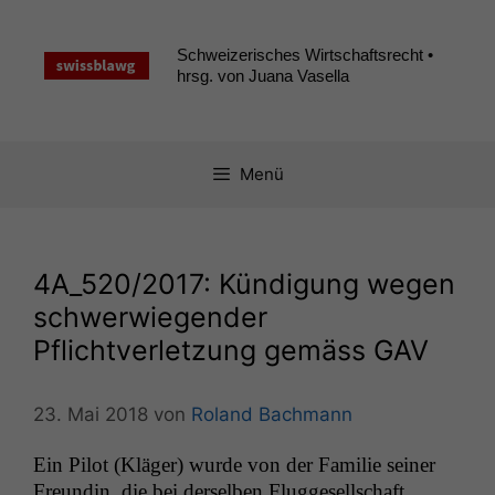
Zum
Inhalt
Schweizerisches Wirtschaftsrecht •
springen
hrsg. von Juana Vasella
Menü
4A_520
/2017: Kündigung wegen
schwerwiegender
Pflichtverletzung gemäss
GAV
23. Mai 2018
von
Roland Bachmann
Ein Pilot (Kläger) wurde von der Fam­i­lie sein­er
Fre­undin, die bei der­sel­ben Flugge­sellschaft