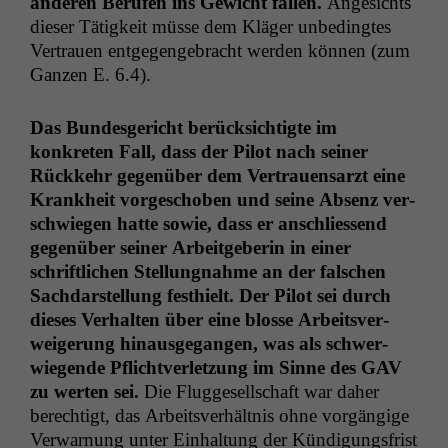
anderen Berufen ins Gewicht fall­en.
Angesichts
dieser Tätigkeit müsse dem Kläger unbe­d­ingtes
Ver­trauen ent­ge­genge­bracht wer­den kön­nen (zum
Ganzen E. 6.4).
Das Bun­des­gericht berück­sichtigte im
konkreten Fall, dass der Pilot nach sein­er
Rück­kehr gegenüber dem Ver­trauen­sarzt eine
Krankheit vorgeschoben und seine Absenz ver­
schwiegen hat­te sowie, dass er anschliessend
gegenüber sein­er Arbeit­ge­berin in ein­er
schriftlichen Stel­lung­nahme an der falschen
Sach­darstel­lung fes­thielt. Der Pilot sei durch
dieses Ver­hal­ten über eine blosse Arbeitsver­
weigerung hin­aus­ge­gan­gen, was als schw­er­
wiegende Pflichtver­let­zung im Sinne des
GAV
zu werten sei.
Die Flugge­sellschaft war daher
berechtigt, das Arbeitsver­hält­nis ohne vorgängige
Ver­war­nung unter Ein­hal­tung der Kündi­gungs­frist