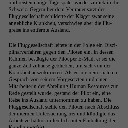
und reis­ten einige Tage später wieder zurück in die
Schweiz. Gegenüber dem Ver­trauen­sarzt der
Flugge­sellschaft schilderte der Kläger zwar seine
ange­bliche Krankheit, ver­schwieg aber die Flu­
greise ins ent­fer­nte Ausland.
Die Flugge­sellschaft leit­ete in der Folge ein Diszi­
pli­narver­fahren gegen den Piloten ein. In dessen
Rah­men bestätigte der Pilot per E‑Mail, er sei die
ganze Zeit zuhause geblieben, um sich von der
Krankheit auszukuri­eren. Als er in einem späteren
Gespräch von seinem Vorge­set­zten und ein­er
Mitar­bei­t­erin der Abteilung Human Resources zur
Rede gestellt wurde, ges­tand der Pilot ein, eine
Reise ins Aus­land unter­nom­men zu haben. Die
Flugge­sellschaft stellte den Piloten nach Abschluss
der inter­nen Unter­suchung frei und kündigte das
Arbeitsver­hält­nis ordentlich unter Ein­hal­tung der
Kündigungsfrist.