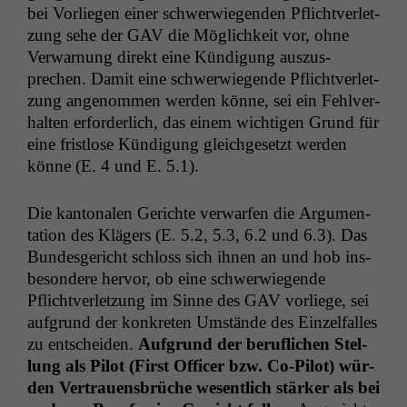
bei Vor­liegen ein­er schw­er­wiegen­den Pflichtver­let­
zung sehe der
GAV
die Möglichkeit vor, ohne
Ver­war­nung direkt eine Kündi­gung auszus­
prechen. Damit eine schw­er­wiegende Pflichtver­let­
zung angenom­men wer­den könne, sei ein Fehlver­
hal­ten erforder­lich, das einem wichti­gen Grund für
eine frist­lose Kündi­gung gle­ichge­set­zt wer­den
könne (E. 4 und E. 5.1).
Die kan­tonalen Gerichte ver­war­fen die Argu­men­
ta­tion des Klägers (E. 5.2, 5.3, 6.2 und 6.3). Das
Bun­des­gericht schloss sich ihnen an und hob ins­
beson­dere her­vor, ob eine schw­er­wiegende
Pflichtver­let­zung im Sinne des
GAV
vor­liege, sei
auf­grund der konkreten Umstände des Einzelfall­es
zu entschei­den.
Auf­grund der beru­flichen Stel­
lung als Pilot (First Offi­cer bzw. Co-Pilot) wür­
den Ver­trauens­brüche wesentlich stärk­er als bei