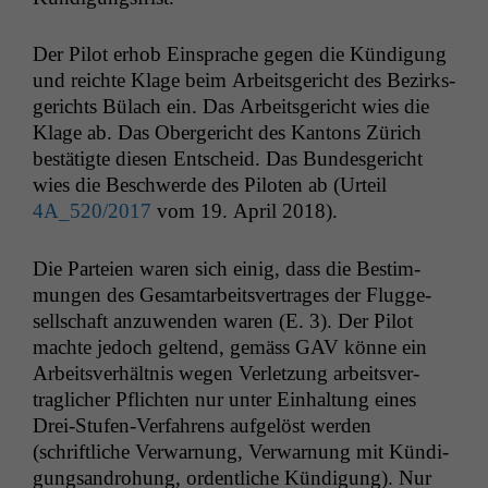
Der Pilot erhob Ein­sprache gegen die Kündi­gung
und reichte Klage beim Arbeits­gericht des Bezirks­
gerichts Bülach ein. Das Arbeits­gericht wies die
Klage ab. Das Oberg­ericht des Kan­tons Zürich
bestätigte diesen Entscheid. Das Bun­des­gericht
wies die Beschw­erde des Piloten ab (Urteil
4A_520
/2017
vom 19. April 2018).
Die Parteien waren sich einig, dass die Bes­tim­
mungen des Gesam­tar­beitsver­trages der Flugge­
sellschaft anzuwen­den waren (E. 3). Der Pilot
machte jedoch gel­tend, gemäss
GAV
könne ein
Arbeitsver­hält­nis wegen Ver­let­zung arbeitsver­
traglich­er Pflicht­en nur unter Ein­hal­tung eines
Drei-Stufen-Ver­fahrens aufgelöst wer­den
(schriftliche Ver­war­nung, Ver­war­nung mit Kündi­
gungsan­dro­hung, ordentliche Kündi­gung). Nur