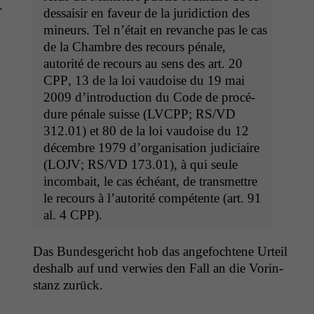
­
des­saisir en faveur de la juri­dic­tion des
mineurs. Tel n’é­tait en revanche pas le cas
de la Cham­bre des recours pénale,
autorité de recours au sens des
art. 20
CPP
, 13 de la loi vau­doise du 19 mai
2009 d’in­tro­duc­tion du Code de procé­
dure pénale suisse (
LVCPP
;
RS
/
VD
312.01) et 80 de la loi vau­doise du 12
décem­bre 1979 d’or­gan­i­sa­tion judi­ci­aire
(
LOJV
;
RS
/
VD
173.01), à qui seule
incom­bait, le cas échéant, de trans­met­tre
le recours à l’au­torité com­pé­tente (
art. 91
al. 4
CPP
).
Das Bun­des­gericht hob das ange­focht­ene Urteil
deshalb auf und ver­wies den Fall an die Vorin­
stanz zurück.