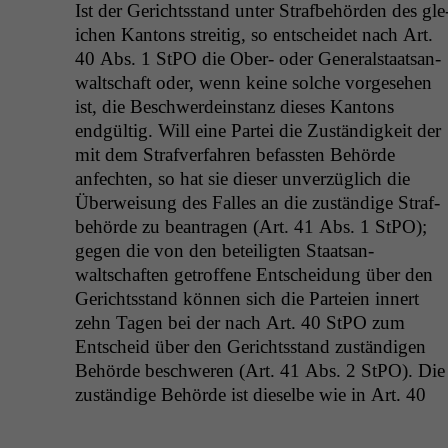
Ist der Gerichts­stand unter Straf­be­hör­den des gle
ichen Kan­tons stre­it­ig, so entschei­det nach Art.
40 Abs. 1 StPO die Ober- oder Gen­er­al­staat­san­
waltschaft oder, wenn keine solche vorge­se­hen
ist, die Beschw­erde­in­stanz dieses Kan­tons
endgültig. Will eine Partei die Zuständigkeit der
mit dem Strafver­fahren befassten Behörde
anfecht­en, so hat sie dieser unverzüglich die
Über­weisung des Fall­es an die zuständi­ge Straf­
be­hörde zu beantra­gen (Art. 41 Abs. 1 StPO);
gegen die von den beteiligten Staat­san­
waltschaften getrof­fene Entschei­dung über den
Gerichts­stand kön­nen sich die Parteien innert
zehn Tagen bei der nach Art. 40 StPO zum
Entscheid über den Gerichts­stand zuständi­gen
Behörde beschw­eren (Art. 41 Abs. 2 StPO). Die
zuständi­ge Behörde ist dieselbe wie in Art. 40