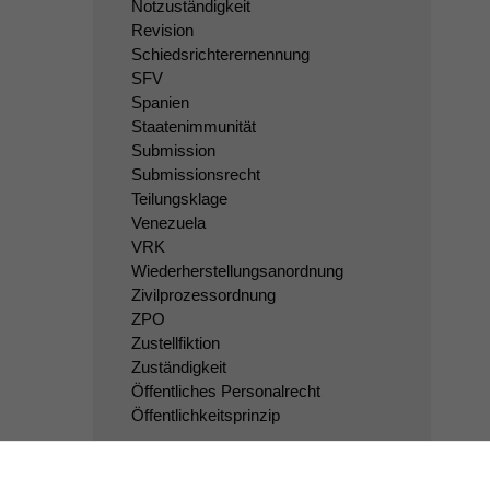
Notzuständigkeit
Revision
Schiedsrichterernennung
SFV
Spanien
Staatenimmunität
Submission
Submissionsrecht
Teilungsklage
Venezuela
VRK
Wiederherstellungsanordnung
Zivilprozessordnung
ZPO
Zustellfiktion
Zuständigkeit
Öffentliches Personalrecht
Öffentlichkeitsprinzip