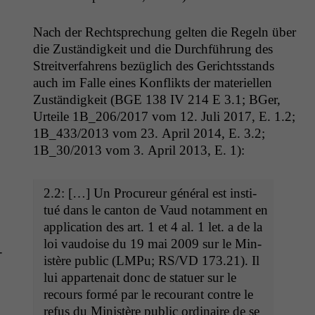
Nach der Recht­sprechung gel­ten die Regeln über
die Zuständigkeit und die Durch­führung des
Stre­itver­fahrens bezüglich des Gerichts­stands
auch im Falle eines Kon­flik­ts der materiellen
Zuständigkeit (
BGE
138
IV
214 E 3.1; BGer,
Urteile
1B_206
/2017 vom 12. Juli 2017, E. 1.2;
1B_433
/2013 vom 23. April 2014, E. 3.2;
1B_30
/2013 vom 3. April 2013, E. 1):
2.2: […] Un Pro­cureur général est insti­
tué dans le can­ton de Vaud notam­ment en
appli­ca­tion des art. 1 et 4 al. 1 let. a de la
loi vau­doise du 19 mai 2009 sur le Min­
­
istère pub­lic (LMPu;
RS
/
VD
173.21). Il
lui apparte­nait donc de stat­uer sur le
recours for­mé par le recourant con­tre le
refus du Min­istère pub­lic ordi­naire de se