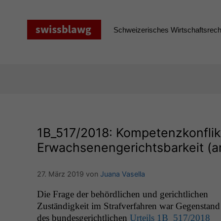
Zum
Inhalt
springen
Schweizerisches Wirtschaftsrecht
1B_517
/2018: Kompetenzkonfli
Erwachsenengerichtsbarkeit (am
27. März 2019
von
Juana Vasella
Die Frage der behördlichen und gerichtlichen
Zuständigkeit im Strafver­fahren war Gegen­stand
des bun­des­gerichtlichen
Urteils
1B_517
/2018