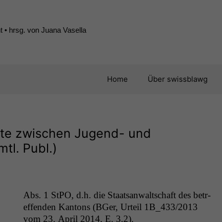
 • hrsg. von Juana Vasella
Home
Über swissblawg
kte zwischen Jugend- und
tl. Publ.)
Abs. 1 StPO, d.h. die Staat­san­waltschaft des betr­
e­f­fend­en Kan­tons (BGer, Urteil
1B_433
/2013
vom 23. April 2014, E. 3.2).