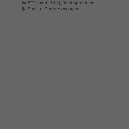
Kategorien
BGE (amtl. Publ.)
,
Rechtsprechung
Schlagwörter
Straf- u. Strafprozessrecht