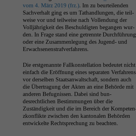
vom 4. März 2019 (frz.)
. Im zu beurteilen­den
Sachver­halt ging es um Tathand­lun­gen, die teil­
weise vor und teil­weise nach Vol­len­dung der
Volljährigkeit des Beschuldigten began­gen wur­
den. In Frage stand eine getren­nte Durch­führung
oder eine Zusam­men­le­gung des Jugend- und
Erwachsenenstrafverfahrens.
Die erst­ge­nan­nte Fal­lkon­stel­la­tion bedeutet nicht
ein­fach die Eröff­nung eines sep­a­rat­en Ver­fahrens
vor der­sel­ben Staat­san­waltschaft, son­dern auch
die Über­tra­gung der Akten an eine Behörde mit
anderen Befug­nis­sen. Dabei sind bun­
desrechtlichen Bes­tim­mungen über die
Zuständigkeit und die im Bere­ich der Kom­pe­ten
zkon­flik­te zwis­chen den kan­tonalen Behör­den
entwick­elte Recht­sprechung zu beachten.