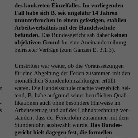
des konkreten Einzelfall­es. Im vor­liegen­den
Fall habe sich B. seit unge­fähr 14 Jahren
unun­ter­brochen in einem gefes­ti­gen, sta­bilen
Arbeitsver­hält­nis mit der Han­delss­chule
e
befun­den.
Das Bun­des­gericht sah daher
keinen
objek­tiv­en Grund
für eine Aneinan­der­rei­hung
befris­teter Verträge (zum Ganzen E. 3.1.3).
Umstrit­ten war weit­er, ob die Voraus­set­zun­gen
für eine Abgel­tung der Ferien zusam­men mit den
monatlichen Stun­den­lohn­zahlun­gen erfüllt
e
waren. Die Han­delss­chule machte verge­blich gel­
tend, B. habe auf­grund sein­er beru­flichen Qual­i­
­
fika­tio­nen auch ohne beson­dere Hin­weise im
s
Arbeitsver­trag und auf der Lohnabrech­nung ver­
standen, dass der Ferien­lohn zusam­men mit dem
Stun­den­lohn aus­bezahlt wurde.
Das Bun­des­
gericht hielt dage­gen fest, die formellen