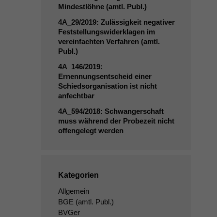
Mindestlöhne (amtl. Publ.)
4A_29
/2019: Zulässigkeit negativer
Feststellungswiderklagen im
vereinfachten Verfahren (amtl.
Publ.)
4A_146
/2019:
Ernennungsentscheid einer
Schiedsorganisation ist nicht
anfechtbar
4A_594
/2018: Schwangerschaft
muss während der Probezeit nicht
offengelegt werden
Kategorien
Allgemein
BGE
(amtl. Publ.)
BVGer