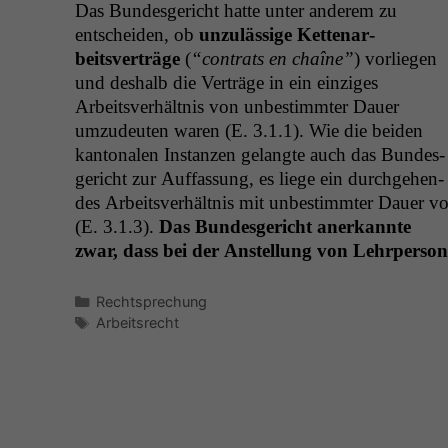
Das Bun­des­gericht hat­te unter anderem zu
entschei­den, ob
unzuläs­sige Ket­te­nar­
beitsverträge
(
“con­trats en chaîne”
) vor­liegen
und deshalb die Verträge in ein einziges
Arbeitsver­hält­nis von unbes­timmter Dauer
umzudeuten waren (E. 3.1.1). Wie die bei­den
kan­tonalen Instanzen gelangte auch das Bun­des­
gericht zur Auf­fas­sung, es liege ein durchge­hen­
des Arbeitsver­hält­nis mit unbes­timmter Dauer vo
(E. 3.1.3).
Das Bun­des­gericht anerkan­nte
zwar, dass bei der Anstel­lung von Lehrper­son
Kategorien
Rechtsprechung
Schlagwörter
Arbeitsrecht