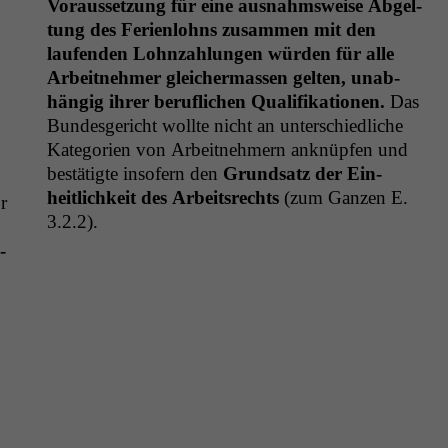
Voraus­set­zung für eine aus­nahm­sweise Abgel­
tung des Ferien­lohns zusam­men mit den
laufend­en Lohn­zahlun­gen wür­den für alle
Arbeit­nehmer gle­icher­massen gel­ten, unab­
hängig ihrer beru­flichen Qual­i­fika­tio­nen.
Das
Bun­des­gericht wollte nicht an unter­schiedliche
Kat­e­gorien von Arbeit­nehmern anknüpfen und
bestätigte insofern den
Grund­satz der Ein­
heitlichkeit des Arbeit­srechts
(zum Ganzen E.
r
3.2.2).
­