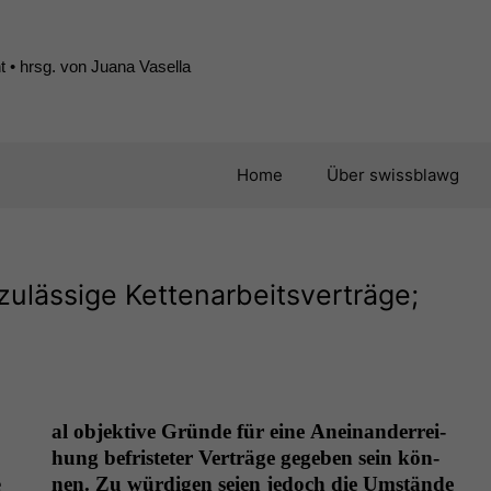
 • hrsg. von Juana Vasella
Home
Über swissblawg
zulässige Kettenarbeitsverträge;
al objek­tive Gründe für eine Aneinan­der­rei­
hung befris­teter Verträge gegeben sein kön­
e
nen. Zu würdi­gen seien jedoch die Umstände