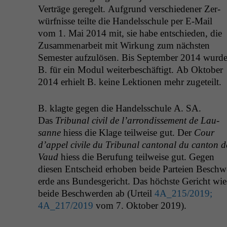
Verträge geregelt. Auf­grund ver­schieden­er Zer­
würfnisse teilte die Han­delss­chule per E‑Mail
vom 1. Mai 2014 mit, sie habe entsch­ieden, die
Zusam­me­nar­beit mit Wirkung zum näch­sten
Semes­ter aufzulösen. Bis Sep­tem­ber 2014 wurd
B. für ein Mod­ul weit­erbeschäftigt. Ab Okto­ber
2014 erhielt B. keine Lek­tio­nen mehr zugeteilt.
B. klagte gegen die Han­delss­chule A.
SA
.
Das
Tri­bunal civ­il de l’ar­rondisse­ment de Lau­
sanne
hiess die Klage teil­weise gut. Der
Cour
d’ap­pel civile du Tri­bunal can­ton­al du can­ton d
Vaud
hiess die Beru­fung teil­weise gut. Gegen
diesen Entscheid erhoben bei­de Parteien Beschw
erde ans Bun­des­gericht. Das höch­ste Gericht wie
bei­de Beschw­er­den ab (Urteil
4A_215
/2019;
4A_217
/2019
vom 7. Okto­ber 2019).