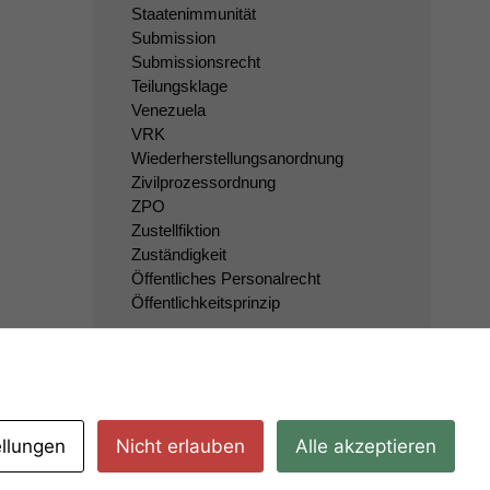
Staatenimmunität
Submission
Submissionsrecht
Teilungsklage
Venezuela
VRK
Wiederherstellungsanordnung
Zivilprozessordnung
ZPO
Zustellfiktion
Zuständigkeit
Öffentliches Personalrecht
Öffentlichkeitsprinzip
ellungen
Nicht erlauben
Alle akzeptieren