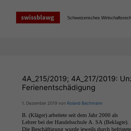
Zum
Inhalt
springen
Schweizerisches Wirtschaftsrecht
4A_215
/2019;
4A_217
/2019: Un
Ferienentschädigung
1. Dezember 2019
von
Roland Bachmann
B. (Kläger) arbeit­ete seit dem Jahr 2000 als
Lehrer bei der Han­delss­chule A.
SA
(Beklagte).
Die Beschäf­ti­gung wurde jew­eils durch befris­tet