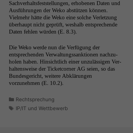
Sachver­halts­fest­stel­lun­gen, erhobe­nen Dat­en und
Aus­führun­gen der Weko abstützen kön­nen.
Vielmehr hätte die Weko eine solche Ver­let­zung
über­haupt nicht geprüft, weshalb entsprechende
Dat­en fehlen wür­den (E. 8.3).
Die Weko werde nun die Ver­fü­gung der
entsprechen­den Ver­wal­tungssank­tio­nen nachzu­
holen haben. Hin­sichtlich ein­er unzuläs­si­gen Ver­
hal­tensweise der Tick­et­corner
AG
seien, so das
Bun­des­gericht, weit­ere Abklärun­gen
vorzunehmen (E. 10.2).
Kategorien
Rechtsprechung
Schlagwörter
IP/IT und Wettbewerb