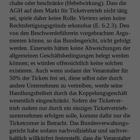
chalte oder beschränke (Hebel­wirkung). Dass die
AGH
auf dem Markt für Tick­etver­trieb nicht tätig
sei, spiele daher keine Rolle.
Viertens
seien keine
Rechts­fer­ti­gungs­gründe erkennbar (E. 6.2.3). Den
von den Beschw­erde­führerin vorge­bracht­en Argu­
menten könne, so das Bun­des­gericht, nicht gefol­gt
wer­den. Ein­er­seits hät­ten keine Abwe­ichun­gen der
all­ge­meinen Geschäfts­be­din­gun­gen belegt wer­den
kön­nen; es wür­den offen­sichtlich keine solchen
existieren. Auch wenn sodann der Ver­anstal­ter für
50% der Tick­ets frei sei, diese selb­st oder durch
andere Unternehmen zu vertreiben, werde seine
Hand­lungs­frei­heit durch das Kop­pelungs­geschäft
wesentlich eingeschränkt. Sofern der Tick­etver­
trieb zudem nur durch ein einziges Tick­etver­trieb­
sun­ternehmen erfol­gen solle, komme dafür nur die
Tick­et­corner in Betra­cht. Das Bun­desver­wal­tungs­
gericht habe sodann nachvol­lziehbar und sachver­
haltlich willkür­frei fest­gestellt, dass die Ver­anstal­ter