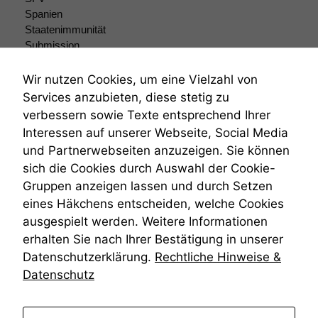
Spanien
Staatenimmunität
Submission
Submissionsrecht
Teilungsklage
Wir nutzen Cookies, um eine Vielzahl von
Venezuela
Services anzubieten, diese stetig zu
VRK
verbessern sowie Texte entsprechend Ihrer
Wiederherstellungsanordnung
Interessen auf unserer Webseite, Social Media
Zivilprozessordnung
und Partnerwebseiten anzuzeigen. Sie können
ZPO
sich die Cookies durch Auswahl der Cookie-
Zustellfiktion
Gruppen anzeigen lassen und durch Setzen
Zuständigkeit
Öffentliches Personalrecht
eines Häkchens entscheiden, welche Cookies
Öffentlichkeitsprinzip
ausgespielt werden. Weitere Informationen
erhalten Sie nach Ihrer Bestätigung in unserer
Datenschutzerklärung.
Rechtliche Hinweise &
Datenschutz