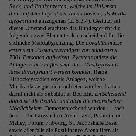
Rock- und Pop­konz­erten, welche im Hal­len­sta­
dion auf dem Lay­out der Are­na basiere, als Mark­
t­ge­gen­stand
auszuge­hen (E. 5.3.4). Gestützt auf
diesen Umstand erachtete das Bun­des­gericht die
fol­gen­den zwei Ele­mente als entschei­dend für die
sach­liche Mark­tab­gren­zung: Die
Lokalität müsse
erstens ein Fas­sungsver­mö­gen von min­destens
7301 Per­so­n­en aufweisen. Zweit­ens müsse die
Anlage so beschaf­fen sein, dass Musik­grossan­
lässe durchge­führt wer­den kön­nten
. Reine
Eishock­eysta­di­en sowie Anla­gen, welche
Musikan­lässe gar nicht anbi­eten wür­den, kämen
damit nicht als Sub­sti­tut in Betra­cht.
Entschei­dend
dabei sei die Real­ität und nicht die the­o­retis­chen
Möglichkeit­en.
Dementsprechend wür­den — sach­
lich — die Grosshallen Are­na Genf, Pati­noire de
Mal­ley, Forum Fri­bourg, St. Jakob­shalle Basel
sowie allen­falls die Post­Fi­nance Are­na Bern als