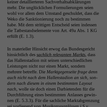
kein­er detail­liert­eren Sachver­haltsabklärun­gen
mehr. Die unglück­lichen For­mulierun­gen seien
wohl vor allem dem Umstand geschuldet, dass die
Weko die Sank­tion­ierung noch zu bes­tim­men
habe. Mit dem strit­ti­gen Entscheid seien indessen
die Tatbe­stand­se­le­mente von
Art. 49a Abs. 1
KG
erfüllt (E. 1.3).
In materieller Hin­sicht erwog das Bun­des­gericht
hin­sichtlich des
sach­lich rel­e­van­ten Mark­ts
, dass
das Hal­len­sta­dion mit seinen unter­schiedlichen
Leis­tun­gen nicht nur einen Markt, son­dern
mehrere betr­e­ffe. Die
Mark­t­ge­gen­seite frage denn
auch nicht nach dem Hal­len­sta­dion an sich, son­
dern nach diesem in einem bes­timmten Lay­out
nach
, wolle sie doch einen Dar­bi­etenden für die
Durch­führung eines bes­timmten Anlass­es gewin­
nen (E. 5.3.3). Für die sach­liche Mark­tab­gren­zung
sei vor­liegend von
Musik­grossan­lässen i.S.v.