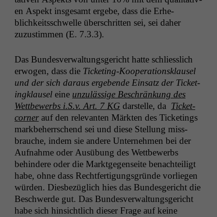
Wir speichern
en Aspekt ins­ge­samt ergebe, dass die Erhe­
anonyme Daten ab,
blichkeitss­chwelle über­schrit­ten sei, sei daher
um interne
marketingtechnische
zuzus­tim­men (E. 7.3.3).
Auswertungen
durchführen zu
Das Bun­desver­wal­tungs­gericht hat­te schliesslich
können. Diese helfen
erwogen, dass die
Tick­et­ing-Koop­er­a­tionsklausel
uns, unsere Website
zu verbessern.
und der sich daraus ergebende Ein­satz der Tick­et­
ingk­lausel
eine
unzuläs­sige Beschränkung des
Wet­tbe­werbs i.S.v. Art. 7
KG
darstelle, da
Tick­et­
corner
auf den rel­e­van­ten Märk­ten des Tick­et­ings
mark­be­herrschend sei und diese Stel­lung miss­
brauche, indem sie andere Unternehmen bei der
Auf­nahme oder Ausübung des Wet­tbe­werbs
behin­dere oder die Mark­t­ge­gen­seite benachteiligt
habe, ohne dass Recht­fer­ti­gungs­gründe vor­liegen
wür­den. Dies­bezüglich hies das Bun­des­gericht die
Beschw­erde gut. Das Bun­desver­wal­tungs­gericht
habe sich hin­sichtlich dieser Frage auf keine