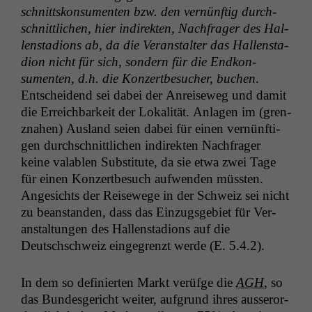
schnittskon­sumenten bzw. den vernün­ftig durch­
schnit­tlichen, hier indi­rek­ten, Nach­frager des Hal­
len­sta­dions ab, da die Ver­anstal­ter das Hal­len­sta­
dion nicht für sich, son­dern für die End­kon­
sumenten, d.h. die Konz­ertbe­such­er, buchen
.
Entschei­dend sei dabei der Anreiseweg und damit
die Erre­ich­barkeit der Lokalität. Anla­gen im (gren­
z­na­hen) Aus­land seien dabei für einen vernün­fti­
gen durch­schnit­tlichen indi­rek­ten Nach­frager
keine val­ablen Sub­sti­tute, da sie etwa zwei Tage
für einen Konz­ertbe­such aufwen­den müssten.
Angesichts der Reisewege in der Schweiz sei nicht
zu bean­standen, dass das Einzugs­ge­bi­et für Ver­
anstal­tun­gen des Hal­len­sta­dions auf die
Deutschschweiz einge­gren­zt werde (E. 5.4.2).
In dem so definierten Markt verüfge die
AGH
, so
das Bun­des­gericht weit­er, auf­grund ihres ausseror­