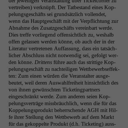
der jew­eili­gen Ver­anstal­tung über Tick­et­corner zu
vertreiben) verknüpft. Der Tatbe­stand eines Kop­
pelungs­geschäfts sei grund­sät­zlich vol­len­det,
wenn das Haupt­geschäft mit der Verpflich­tung zur
Abnahme des Zusatzgeschäfts vere­in­bart werde.
Dies tre­ffe vor­liegend offen­sichtlich zu, weshalb
offen gelassen wer­den könne, ob auch der in der
Lit­er­atur vertrete­nen Auf­fas­sung, dass ein tat­säch­
lich­er Abschluss nicht notwendig sei, gefol­gt wer­
den könne.
Drit­tens
führe auch das strit­tige Kop­
pelungs­geschäft zu nachteili­gen Wet­tbe­werb­sef­fek­
ten: Zum einen wür­den die Ver­anstal­ter aus­ge­
beutet, weil deren Auswahl­frei­heit hin­sichtlich des
von ihnen gewün­scht­en Tick­et­ing­part­ners
eingeschränkt werde. Zum anderen seien Kop­
pelungsverträge miss­bräuch­lich, wenn die für das
Kop­pelung­spro­dukt beherrschende
AGH
mit Hil­
fe ihrer Stel­lung den Wet­tbe­werb auf dem Markt
für das gekop­pelte Pro­dukt (d.h. Tick­et­ing) auss­