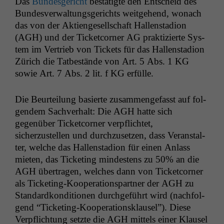
Das
Bun­des­gericht
bestätigte den Entscheid des
Bun­desver­wal­tungs­gerichts weit­ge­hend, wonach
das von der Aktienge­sellschaft Hal­len­sta­dion
(
AGH
) und der Tick­et­corner
AG
prak­tizierte Sys­
tem im Ver­trieb von Tick­ets für das Hal­len­sta­dion
Zürich die Tatbestände von Art. 5 Abs. 1
KG
sowie Art. 7 Abs. 2 lit. f
KG
erfülle.
Die Beurteilung basierte zusam­menge­fasst auf fol­
gen­dem Sachver­halt: Die
AGH
hat­te sich
gegenüber Tick­et­corner verpflichtet,
sicherzustellen und durchzuset­zen, dass Ver­anstal­
ter, welche das Hal­len­sta­dion für einen Anlass
mieten, das Tick­et­ing min­destens zu 50% an die
AGH
über­tra­gen, welch­es dann von Tick­et­corner
als Tick­et­ing-Koop­er­a­tionspart­ner der
AGH
zu
Stan­dard­kon­di­tio­nen durchge­führt wird (nach­fol­
gend “Tick­et­ing-Koop­er­a­tionsklausel”). Diese
Verpflich­tung set­zte die
AGH
mit­tels ein­er Klausel