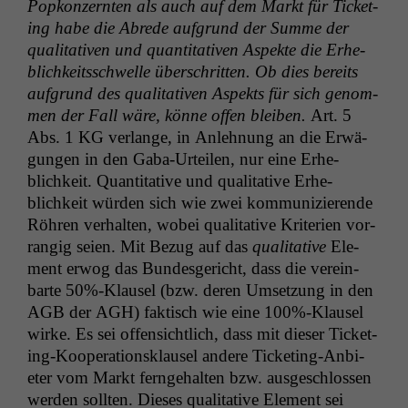
Pop­konz­ern­ten als auch auf dem Markt für Tick­et­
ing habe die Abrede auf­grund der Summe der
qual­i­ta­tiv­en und quan­ti­ta­tiv­en Aspek­te die Erhe­
Notwendige
blichkeitss­chwelle über­schrit­ten. Ob dies bere­its
Cookies
auf­grund des qual­i­ta­tiv­en Aspek­ts für sich genom­
Diese
men der Fall wäre, könne offen bleiben.
Art. 5
Cookies sind
Abs. 1
KG
ver­lange, in Anlehnung an die Erwä­
nicht
gun­gen in den Gaba-Urteilen, nur eine Erhe­
optional, es
braucht sie,
blichkeit. Quan­ti­ta­tive und qual­i­ta­tive Erhe­
damit die
blichkeit wür­den sich wie zwei kom­mu­nizierende
Website
Röhren ver­hal­ten, wobei qual­i­ta­tive Kri­te­rien vor­
korrekt
rangig seien. Mit Bezug auf das
qual­i­ta­tive
Ele­
angezeigt
ment erwog das Bun­des­gericht, dass die vere­in­
werden kann.
barte 50%-Klausel (bzw. deren Umset­zung in den
AGB
der
AGH
) fak­tisch wie eine 100%-Klausel
Statistiken
wirke. Es sei offen­sichtlich, dass mit dieser Tick­et­
Um unsere
ing-Koop­er­a­tionsklausel andere Tick­et­ing-Anbi­
Website zu
eter vom Markt fer­nge­hal­ten bzw. aus­geschlossen
verbessern,
wer­den soll­ten. Dieses qual­i­ta­tive Ele­ment sei
zeichnen