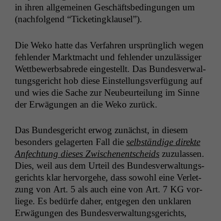
in ihren all­ge­meinen Geschäfts­be­din­gun­gen um
(nach­fol­gend “Tick­et­ingk­lausel”).
Die Weko hat­te das Ver­fahren ursprünglich wegen
fehlen­der Mark­t­macht und fehlen­der unzuläs­siger
Wet­tbe­werb­sabrede eingestellt. Das Bun­desver­wal­
tungs­gericht hob diese Ein­stel­lungsver­fü­gung auf
und wies die Sache zur Neubeurteilung im Sinne
der Erwä­gun­gen an die Weko zurück.
Das Bun­des­gericht erwog zunächst, in diesem
beson­ders gelagerten Fall die
selb­ständi­ge direk­te
Anfech­tung dieses Zwis­ch­enentschei­ds
zuzu­lassen.
Dies, weil aus dem Urteil des Bun­desver­wal­tungs­
gerichts klar her­vorge­he, dass sowohl eine Ver­let­
zung von Art. 5 als auch eine von Art. 7
KG
vor­
liege. Es bedürfe daher, ent­ge­gen den unklaren
Erwä­gun­gen des Bun­desver­wal­tungs­gerichts,