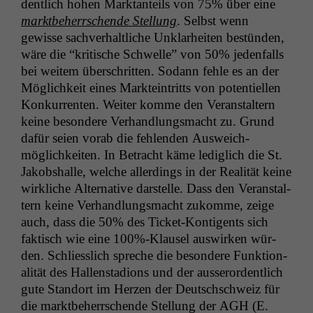
dentlich hohen Mark­tan­teils von 75% über eine
mark­t­be­herrschende Stel­lung
. Selb­st wenn
gewisse sachver­haltliche Unklarheit­en bestün­den,
wäre die “kri­tis­che Schwelle” von 50% jeden­falls
bei weit­em über­schrit­ten. Sodann fehle es an der
Möglichkeit eines Mark­tein­tritts von poten­tiellen
Konkur­renten. Weit­er komme den Ver­anstal­tern
keine beson­dere Ver­hand­lungs­macht zu. Grund
dafür seien vor­ab die fehlen­den Auswe­ich­
möglichkeit­en. In Betra­cht käme lediglich die St.
Jakob­shalle, welche allerd­ings in der Real­ität keine
wirk­liche Alter­na­tive darstelle. Dass den Ver­anstal­
tern keine Ver­hand­lungs­macht zukomme, zeige
auch, dass die 50% des Tick­et-Kon­ti­gents sich
fak­tisch wie eine 100%-Klausel auswirken wür­
den. Schliesslich spreche die beson­dere Funk­tion­
al­ität des Hal­len­sta­dions und der ausseror­dentlich
gute Stan­dort im Herzen der Deutschschweiz für
die mark­t­be­herrschende Stel­lung der
AGH
(E.