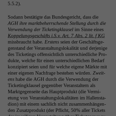
5.5.2).
Sodann bestätigte das Bun­des­gericht, dass die
AGH
ihre mark­t­be­herrschende Stel­lung durch die
Ver­wen­dung der Tick­et­ingk­lausel
im Sinne eines
Kop­pelungs­geschäfts i.S.v. Art. 7 Abs. 2 lit. f
KG
miss­braucht habe.
Erstens
seien der Geschäfts­ge­
gen­stand der Ver­anstal­tungslokalität und der­jenige
des Tick­et­ings offen­sichtlich unter­schiedliche Pro­
duk­te, welche für einen unter­schiedlichen Bedarf
konzip­iert seien und für welche eigene Märk­te mit
ein­er eige­nen Nach­frage beste­hen wür­den.
Zweit­
ens
habe die
AGH
durch die Ver­wen­dung der
Tick­et­ingk­lausel gegenüber Ver­anstal­tern als
Mark­t­ge­gen­seite das Haupt­pro­dukt (die Ver­mi­
etung von Ver­anstal­tungslokalitäten im Hal­len­sta­
dion) mit einem sach­lich nicht zusam­men­hän­gen­
den Zusatzpro­dukt (der Pflicht, 50% aller Tick­ets