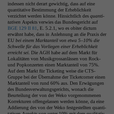
indessen nicht der­art gewichtig, dass auf eine
wir
quan­ti­ta­tive Bes­tim­mung der Erhe­blichkeit
anonyme
statistische
verzichtet wer­den könne. Hin­sichtlich des
quan­ti­
Daten auf.
ta­tiv­en
Aspek­ts ver­wies das Bun­des­gericht auf
BGE
129
II
81
, E. 5.2.1, wo es obiter dic­tum
erwäh­nt habe, dass in Anlehnung an die Prax­is der
Funktionalität
EU
bei einem Mark­tan­teil von etwa 5–10% die
Einige
Schwelle für das Vor­liegen ein­er Erhe­blichkeit
Funktionen auf
erre­icht sei
. Die
AGH
habe auf dem Markt für
dieser Website
sind optional.
Lokalitäten von Musik­grossan­lässen von Rock-
Wenn Sie
und Pop­konz­erten einen Mark­tan­teil von 75%.
diese Option
Auf dem Markt für Tick­et­ing weise die CTS-
deaktivieren,
Gruppe bei der Über­nahme der Tick­et­corner einen
kann die
Mark­tan­teil von rund 60% aus. Den Erwä­gun­gen
Website nicht
zu 100%
des Bun­desver­wal­tungs­gerichts, wonach die
funktionieren.
Beurteilung der von der Weko vorgenomme­nen
Kor­rek­turen offen­ge­lassen wer­den könne, da eine
Addierung des von der Weko fest­gestell­ten quan­ti­
Marketing
ta­tiv­en Aspek­ts von unter 10% mit dem qual­i­ta­tiv­