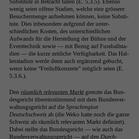
Sub­sti­tute in Betra­cht fall­en (E. 5.3.5). Eben­so
wenig seien offene Sta­di­en, welche eine grössere
Besucher­menge aufnehmen kön­nen, keine Sub­sti­
tute. Dies inbeson­dere auf­grund der unter­
schiedlichen Kosten, des unter­schiedlichen
Aufwands für die Her­stel­lung der Bühne und der
Event­tech­nik sowie — mit Bezug auf Fuss­ball­sta­
di­en — die kurze zeitliche Ver­füg­barkeit. Das Hal­
len­sta­dion werde denn auch ergänzend gebucht,
wenn keine “Freiluftkonz­erte” möglich seien (E.
5.3.6.).
Den
räum­lich rel­e­van­ten Markt
gren­zte das Bun­
des­gericht übere­in­stim­mend mit dem Bun­desver­
wal­tungs­gericht auf die
Sprachre­gion
Deutschschweiz
ab (die Weko hat­te noch die ganze
Schweiz als räum­lich rel­e­van­ten Markt definiert).
Dabei stellte das Bun­des­gericht — wie auch das
Bun­desver­wal­tungs­gericht — auf den
Durch­