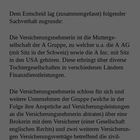
Dem Entscheid lag (zusam­menge­fasst) fol­gen­der
Sachver­halt zugrunde:
Die Ver­sicherungsnehmerin ist die Mut­terge­
sellschaft der A Gruppe, zu welch­er u.a. die A
AG
(mit Sitz in der Schweiz) sowie die A Inc. mit Sitz
in den
USA
gehören. Diese erbringt über diverse
Tochterge­sellschaften in ver­schiede­nen Län­dern
Finanzdienstleistungen.
Die Ver­sicherungsnehmerin schloss für sich und
weit­ere Unternehmen der Gruppe (welche in der
Folge ihre Ansprüche auf Ver­sicherungsleis­tun­gen
an die Ver­sicherungsnehmerin abtrat­en) über eine
Bro­kerin mit dem Ver­sicher­er (ein­er Gesellschaft
englis­chen Rechts) und zwei weit­eren Ver­sicherun­
gen Ver­sicherungsverträge betr­e­f­fend die zivil­