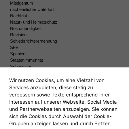
Miteigentum
nachehelicher Unterhalt
Nachfrist
Natur- und Heimatschutz
Notzuständigkeit
Revision
Schiedsrichterernennung
SFV
Spanien
Staatenimmunität
Submission
Submissionsrecht
Teilungsklage
Wir nutzen Cookies, um eine Vielzahl von
Venezuela
Services anzubieten, diese stetig zu
VRK
verbessern sowie Texte entsprechend Ihrer
Wiederherstellungsanordnung
Interessen auf unserer Webseite, Social Media
Zivilprozessordnung
und Partnerwebseiten anzuzeigen. Sie können
ZPO
sich die Cookies durch Auswahl der Cookie-
Zustellfiktion
Gruppen anzeigen lassen und durch Setzen
Zuständigkeit