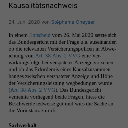
Kausalitätsnachweis
24. Juni 2020
von
Stéphanie Oneyser
In einem
Entscheid
vom 26. Mai 2020 set­zte sich
das Bun­des­gericht mit der Frage u.a. auseinan­der,
ob die rel­e­van­ten Ver­sicherungspo­li­cen in Abwe­
ichung von
Art. 38 Abs. 2
VVG
eine Ver­
wirkungs­folge bei ver­späteter Anzeige vorse­hen
und ob das Erforder­nis eines Kausalzusam­men­
hanges zwis­chen ver­späteter Anzeige und Höhe
der Ver­sicherungsleis­tung wegbedun­gen wurde
(
Art. 38 Abs. 2
VVG
). Das Bun­des­gericht
verneinte vor­liegend bei­de Fra­gen, hiess die
Beschw­erde teil­weise gut und wies die Sache an
die Vorin­stanz zurück.
Sachver­halt