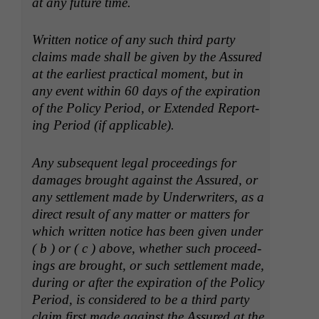
at any future time.
Writ­ten notice of any such third par­ty
claims made shall be giv­en by the Assured
at the ear­li­est prac­ti­cal moment, but in
any event with­in 60 days of the expi­ra­tion
of the Pol­i­cy Peri­od, or Extend­ed Report­
ing Peri­od (if applicable).
Any sub­se­quent legal pro­ceed­ings for
dam­ages brought against the Assured, or
any set­tle­ment made by Under­writ­ers, as a
direct result of any mat­ter or mat­ters for
which writ­ten notice has been giv­en under
( b ) or ( c ) above, whether such pro­ceed­
ings are brought, or such set­tle­ment made,
dur­ing or after the expi­ra­tion of the Pol­i­cy
Peri­od, is con­sid­ered to be a third par­ty
claim first made against the Assured at the