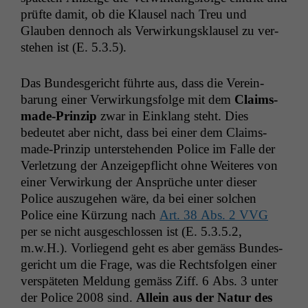
prüfte damit, ob die Klausel nach Treu und
Glauben den­noch als Ver­wirkungsklausel zu ver­
ste­hen ist (E. 5.3.5).
Das Bun­des­gericht führte aus, dass die Vere­in­
barung ein­er Ver­wirkungs­folge mit dem
Claims-
made-Prinzip
zwar in Ein­klang ste­ht. Dies
bedeutet aber nicht, dass bei ein­er dem Claims-
made-Prinzip unter­ste­hen­den Police im Falle der
Ver­let­zung der Anzeigepflicht ohne Weit­eres von
ein­er Ver­wirkung der Ansprüche unter dieser
Police auszuge­hen wäre, da bei ein­er solchen
Police eine Kürzung nach
Art. 38 Abs. 2
VVG
per se nicht aus­geschlossen ist (E. 5.3.5.2,
m.w.H.). Vor­liegend geht es aber gemäss Bun­des­
gericht um die Frage, was die Rechts­fol­gen ein­er
ver­späteten Mel­dung gemäss Ziff. 6 Abs. 3 unter
der Police 2008 sind.
Allein aus der Natur des