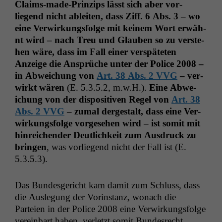
Claims-made-Prinzips lässt sich aber vor­
liegend nicht ableit­en, dass Ziff. 6 Abs. 3 – wo
eine Ver­wirkungs­folge mit keinem Wort erwäh­
nt wird – nach Treu und Glauben so zu ver­ste­
hen wäre, dass im Fall ein­er ver­späteten
Anzeige die Ansprüche unter der Police 2008 –
in Abwe­ichung von
Art. 38 Abs. 2
VVG
– ver­
wirkt wären
(E. 5.3.5.2, m.w.H.).
Eine Abwe­
ichung von der dis­pos­i­tiv­en Regel von
Art. 38
Abs. 2
VVG
– zumal dergestalt, dass eine Ver­
wirkungs­folge vorge­se­hen wird – ist somit mit
hin­re­ichen­der Deut­lichkeit zum Aus­druck zu
brin­gen
, was vor­liegend nicht der Fall ist (E.
5.3.5.3).
Das Bun­des­gericht kam damit zum Schluss, dass
Notwendige
die Ausle­gung der Vorin­stanz, wonach die
Cookies
Parteien in der Police 2008 eine Ver­wirkungs­folge
Diese
Cookies sind
vere­in­bart haben, ver­let­zt somit Bun­desrecht