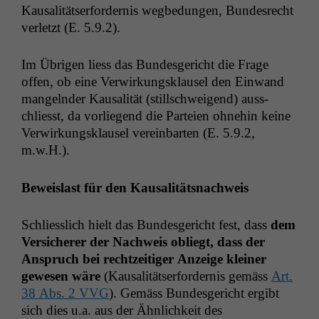
Funktionalität
Kausal­ität­ser­forder­nis wegbedun­gen, Bun­desrecht
Einige
ver­let­zt (E. 5.9.2).
Funktionen auf
dieser Website
sind optional.
Im Übri­gen liess das Bun­des­gericht die Frage
Wenn Sie
offen, ob eine Ver­wirkungsklausel den Ein­wand
diese Option
man­gel­nder Kausal­ität (stillschweigend) auss­
deaktivieren,
chliesst, da vor­liegend die Parteien ohne­hin keine
kann die
Ver­wirkungsklausel vere­in­barten (E. 5.9.2,
Website nicht
zu 100%
m.w.H.).
funktionieren.
Beweis­last für den Kausalitätsnachweis
Marketing
Schliesslich hielt das Bun­des­gericht fest, dass
dem
Wir speichern
anonyme Daten ab,
Ver­sicher­er der Nach­weis obliegt, dass der
um interne
Anspruch bei rechtzeit­iger Anzeige klein­er
marketingtechnische
gewe­sen wäre
(Kausal­ität­ser­forder­nis gemäss
Art.
Auswertungen
38 Abs. 2
VVG
). Gemäss Bun­des­gericht ergibt
durchführen zu
sich dies u.a. aus der Ähn­lichkeit des
können. Diese helfen