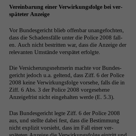
Vere­in­barung ein­er Ver­wirkungs­folge
bei ver­
späteter Anzeige
Vor Bun­des­gericht blieb offen­bar unange­focht­en,
dass die Schadens­fälle unter die Police 2008 fall­
en. Auch nicht bestrit­ten war, dass die Anzeige der
rel­e­van­ten Umstände ver­spätet erfolgte.
Die Ver­sicherungsnehmerin machte vor Bun­des­
gericht jedoch u.a. gel­tend, dass Ziff. 6 der Police
2008 keine Ver­wirkungs­folge vorse­he, falls die in
Ziff. 6 Abs. 3 der Police 2008 vorge­se­hene
Anzeige­frist nicht einge­hal­ten werde (E. 5.3).
Das Bun­des­gericht legte Ziff. 6 der Police 2008
aus, und stellte dabei fest, dass die Bes­tim­mung
nicht expliz­it vor­sieht, dass im Fall ein­er ver­
späteten Anzeige die Ver­wirkungs­folge ein­tritt und