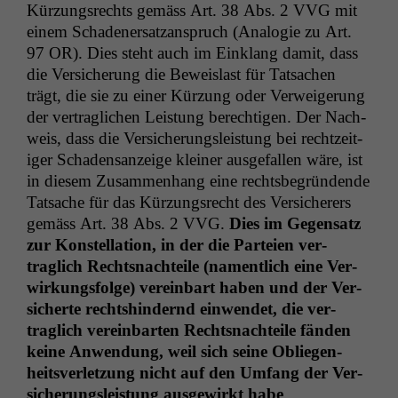
uns, unsere Website
Kürzungsrechts gemäss Art. 38 Abs. 2
VVG
mit
zu verbessern.
einem Schaden­er­satzanspruch (Analo­gie zu Art.
97
OR
). Dies ste­ht auch im Ein­klang damit, dass
die Ver­sicherung die Beweis­last für Tat­sachen
trägt, die sie zu ein­er Kürzung oder Ver­weigerung
der ver­traglichen Leis­tung berechti­gen. Der Nach­
weis, dass die Ver­sicherungsleis­tung bei rechtzeit­
iger Schaden­sanzeige klein­er aus­ge­fall­en wäre, ist
in diesem Zusam­men­hang eine rechts­be­grün­dende
Tat­sache für das Kürzungsrecht des Ver­sicher­ers
gemäss Art. 38 Abs. 2
VVG
.
Dies im Gegen­satz
zur Kon­stel­la­tion, in der die Parteien ver­
traglich Recht­snachteile (namentlich eine Ver­
wirkungs­folge) vere­in­bart haben und der Ver­
sicherte recht­shin­dernd ein­wen­det, die ver­
traglich vere­in­barten Recht­snachteile fän­den
keine Anwen­dung, weil sich seine Obliegen­
heitsver­let­zung nicht auf den Umfang der Ver­
sicherungsleis­tung aus­gewirkt habe