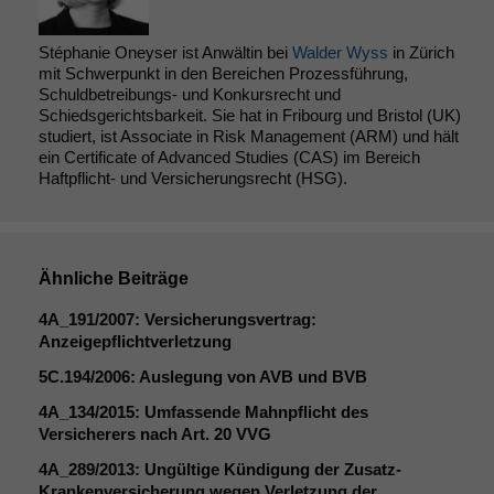
Stéphanie Oneyser ist Anwältin bei
Walder Wyss
in Zürich
mit Schwerpunkt in den Bereichen Prozessführung,
Schuldbetreibungs- und Konkursrecht und
Schiedsgerichtsbarkeit. Sie hat in Fribourg und Bristol (UK)
studiert, ist Associate in Risk Management (ARM) und hält
ein Certificate of Advanced Studies (CAS) im Bereich
Haftpflicht- und Versicherungsrecht (HSG).
Ähnliche Beiträge
4A_191
/2007: Versicherungsvertrag:
Anzeigepflichtverletzung
5C
.194/2006: Auslegung von
AVB
und
BVB
4A_134
/2015: Umfassende Mahnpflicht des
Versicherers nach Art. 20
VVG
4A_289
/2013: Ungültige Kündigung der Zusatz-
Krankenversicherung wegen Verletzung der