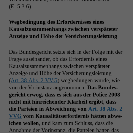
nicht
(E. 5.3.6).
optional, es
braucht sie,
Wegbe­din­gung des Erforderniss­es eines
damit die
Website
Kausalzusam­men­hangs zwis­chen ver­späteter
korrekt
Anzeige und Höhe der Versicherungsleistung
angezeigt
werden kann.
Das Bun­des­gericht set­zte sich in der Folge mit der
Frage auseinan­der, ob das Erforder­nis eines
Kausalzusam­men­hangs zwis­chen ver­späteter
Statistiken
Um unsere
Anzeige und Höhe der Ver­sicherungsleis­tung
Website zu
(
Art. 38 Abs. 2
VVG
) wegbedun­gen wurde, wie
verbessern,
von der Vorin­stanz angenom­men.
Das Bun­des­
zeichnen
gericht erwog, dass es sich aus der Police 2008
wir
nicht mit hin­re­ichen­der Klarheit ergibt, dass
anonyme
statistische
die Parteien in Abwe­ichung von
Art. 38 Abs. 2
Daten auf.
VVG
vom Kausal­ität­ser­forder­nis hät­ten abwe­
ichen wollen
, und kam zum Schluss, dass die
Annahme der Vorin­stanz, die Parteien hät­ten das