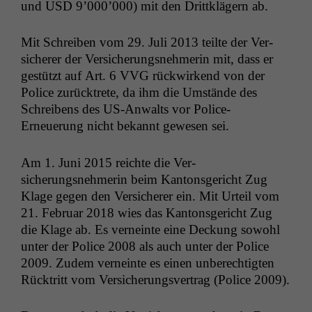
und
USD
9’000’000) mit den Drit­tk­lägern ab.
Mit Schreiben vom 29. Juli 2013 teilte der Ver­
sicher­er der Ver­sicherungsnehmerin mit, dass er
gestützt auf Art. 6
VVG
rück­wirk­end von der
Police zurück­trete, da ihm die Umstände des
Schreibens des US-Anwalts vor Police-
Erneuerung nicht bekan­nt gewe­sen sei.
Am 1. Juni 2015 reichte die Ver­
sicherungsnehmerin beim Kan­ton­s­gericht Zug
Klage gegen den Ver­sicher­er ein. Mit Urteil vom
21. Feb­ru­ar 2018 wies das Kan­ton­s­gericht Zug
die Klage ab. Es verneinte eine Deck­ung sowohl
unter der Police 2008 als auch unter der Police
2009. Zudem verneinte es einen unberechtigten
Rück­tritt vom Ver­sicherungsver­trag (Police 2009).