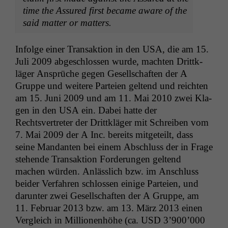
time the Assured first became aware of the
said mat­ter or matters.
Infolge ein­er Transak­tion in den
USA
, die am 15.
Juli 2009 abgeschlossen wurde, macht­en Drit­tk­
läger Ansprüche gegen Gesellschaften der A
Gruppe und weit­ere Parteien gel­tend und reicht­en
am 15. Juni 2009 und am 11. Mai 2010 zwei Kla­
gen in den
USA
ein. Dabei hat­te der
Rechtsvertreter der Drit­tk­läger mit Schreiben vom
7. Mai 2009 der A Inc. bere­its mit­geteilt, dass
seine Man­dan­ten bei einem Abschluss der in Frage
ste­hende Transak­tion Forderun­gen gel­tend
machen wür­den. Anlässlich bzw. im Anschluss
bei­der Ver­fahren schlossen einige Parteien, und
darunter zwei Gesellschaften der A Gruppe, am
11. Feb­ru­ar 2013 bzw. am 13. März 2013 einen
Ver­gle­ich in Mil­lio­nen­höhe (ca.
USD
3’900’000