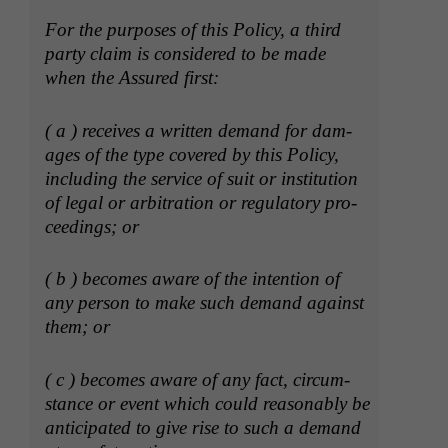
For the pur­pos­es of this Pol­i­cy, a third
par­ty claim is con­sid­ered to be made
when the Assured first:
( a ) receives a writ­ten demand for dam­
ages of the type cov­ered by this Pol­i­cy,
includ­ing the ser­vice of suit or insti­tu­tion
of legal or arbi­tra­tion or reg­u­la­to­ry pro­
ceed­ings; or
( b ) becomes aware of the inten­tion of
any per­son to make such demand against
them; or
( c ) becomes aware of any fact, cir­cum­
stance or event which could rea­son­ably be
antic­i­pat­ed to give rise to such a demand