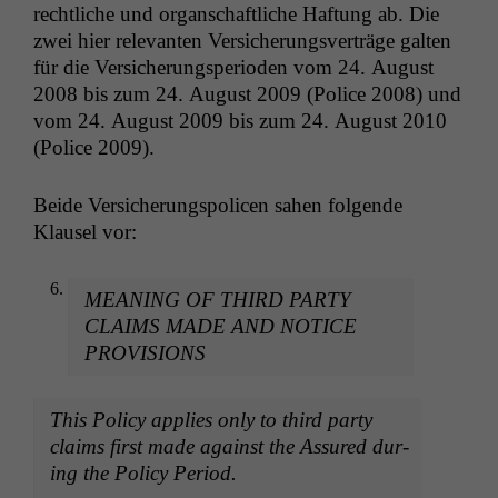
rechtliche und organ­schaftliche Haf­tung ab. Die
zwei hier rel­e­van­ten Ver­sicherungsverträge gal­ten
für die Ver­sicherungspe­ri­o­den vom 24. August
2008 bis zum 24. August 2009 (Police 2008) und
vom 24. August 2009 bis zum 24. August 2010
(Police 2009).
Bei­de Ver­sicherungspo­li­cen sahen fol­gende
Klausel vor:
MEANING
OF
THIRD
PARTY
CLAIMS
MADE
AND
NOTICE
PROVISIONS
This Pol­i­cy applies only to third par­ty
claims first made against the Assured dur­
ing the Pol­i­cy Period.