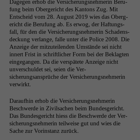
Dage­gen erhob die Ver­sicherungsnehmerin Beru­
fung beim Oberg­ericht des Kan­tons Zug. Mit
Entscheid vom 28. August 2019 wies das Oberg­
ericht die Beru­fung ab. Es erwog, der Haf­tungs­
fall, für den die Ver­sicherungsnehmerin Schadens­
deck­ung ver­lange, falle unter die Police 2008. Die
Anzeige der mitzuteilen­den Umstände sei nicht
innert Frist in schriftlich­er Form bei der Beklagten
einge­gan­gen. Da die ver­spätete Anzeige nicht
unver­schuldet sei, seien die Ver­
sicherungsansprüche der Ver­sicherungsnehmerin
verwirkt.
Daraufhin erhob die Ver­sicherungsnehmerin
Beschw­erde in Zivil­sachen beim Bun­des­gericht.
Das Bun­des­gericht hiess die Beschw­erde der Ver­
sicherungsnehmerin teil­weise gut und wies die
Sache zur Vorin­stanz zurück.