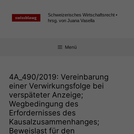
Zum
Inhalt
Schweizerisches Wirtschaftsrecht •
springen
hrsg. von Juana Vasella
Menü
4A_490
/2019: Vereinbarung
einer Verwirkungsfolge bei
verspäteter Anzeige;
Wegbedingung des
Erfordernisses des
Kausalzusammenhanges;
Beweislast für den