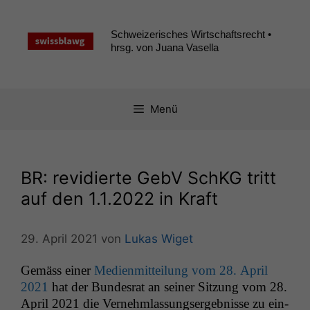
Zum
Inhalt
Schweizerisches Wirtschaftsrecht •
springen
hrsg. von Juana Vasella
Menü
BR
: revidierte GebV SchKG tritt
auf den 1.1.2022 in Kraft
29. April 2021
von
Lukas Wiget
Gemäss ein­er
Medi­en­mit­teilung vom 28. April
2021
hat der Bun­desrat an sein­er Sitzung vom 28.
April 2021 die Vernehm­las­sungsergeb­nisse zu ein­