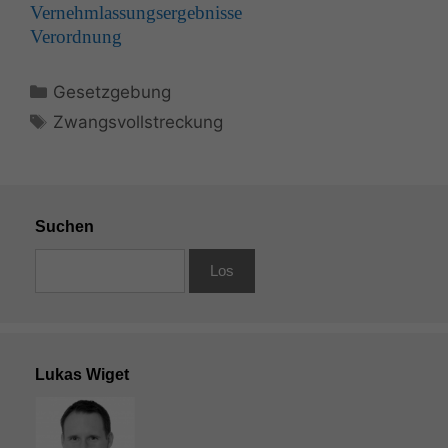
Vernehm­las­sungsergeb­nisse
Verord­nung
Kategorien
Gesetzgebung
Schlagwörter
Zwangsvollstreckung
Suchen
Lukas Wiget