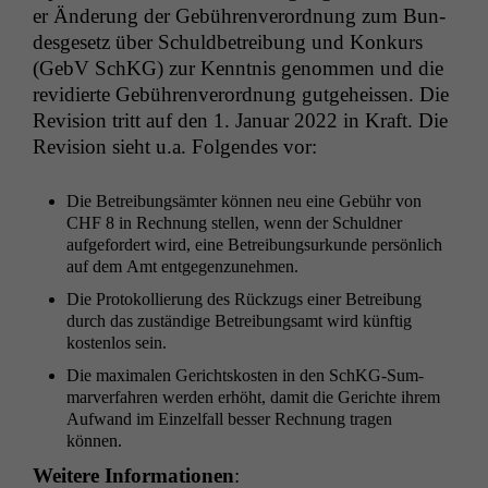
er Änderung der Gebühren­verord­nung zum Bun­
des­ge­setz über Schuld­be­trei­bung und Konkurs
(GebV SchKG) zur Ken­nt­nis genom­men und die
rev­i­dierte Gebühren­verord­nung gut­ge­heis­sen. Die
Revi­sion tritt auf den 1. Jan­u­ar 2022 in Kraft. Die
Revi­sion sieht u.a. Fol­gen­des vor:
Die Betrei­bungsämter kön­nen neu eine Gebühr von
CHF
8 in Rech­nung stellen, wenn der Schuld­ner
aufge­fordert wird, eine Betrei­bung­surkunde per­sön­lich
auf dem Amt entgegenzunehmen.
Die Pro­tokol­lierung des Rück­zugs ein­er Betrei­bung
durch das zuständi­ge Betrei­bungsamt wird kün­ftig
kosten­los sein.
Die max­i­malen Gericht­skosten in den SchKG-Sum­
mar­ver­fahren wer­den erhöht, damit die Gerichte ihrem
Aufwand im Einzelfall bess­er Rech­nung tra­gen
können.
Weit­ere Infor­ma­tio­nen
: