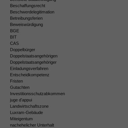
Beschaffungsrecht
Beschwerdelegitimation
Betreibungsferien
Beweiswürdigung
BGE
BIT
Notwendige
CAS
Cookies
Doppelbürger
Diese
Doppelstaatsangehörigen
Cookies sind
nicht
Doppelstaatsangehöriger
optional, es
Einladungsverfahren
braucht sie,
Entscheidkompetenz
damit die
Fristen
Website
Gutachten
korrekt
Investitionsschutzabkommen
angezeigt
juge d'appui
werden kann.
Landwirtschaftszone
Luxram-Gebäude
Miteigentum
Statistiken
nachehelicher Unterhalt
Um unsere