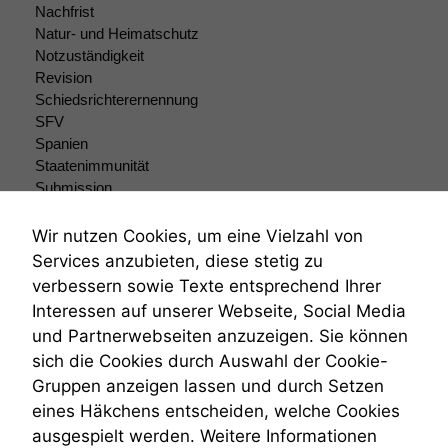
Nachfrist
Website zu
Natur- und Heimatschutz
verbessern,
Notzuständigkeit
zeichnen
Revision
wir
anonyme
Schiedsrichterernennung
statistische
SFV
Daten auf.
Spanien
Staatenimmunität
Submission
Funktionalität
Submissionsrecht
Einige
Teilungsklage
Wir nutzen Cookies, um eine Vielzahl von
Funktionen auf
Venezuela
Services anzubieten, diese stetig zu
dieser Website
VRK
verbessern sowie Texte entsprechend Ihrer
sind optional.
Wiederherstellungsanordnung
Wenn Sie
Interessen auf unserer Webseite, Social Media
Zivilprozessordnung
diese Option
und Partnerwebseiten anzuzeigen. Sie können
ZPO
deaktivieren,
sich die Cookies durch Auswahl der Cookie-
Zustellfiktion
kann die
Gruppen anzeigen lassen und durch Setzen
Zuständigkeit
Website nicht
zu 100%
Öffentliches Personalrecht
eines Häkchens entscheiden, welche Cookies
funktionieren.
Öffentlichkeitsprinzip
ausgespielt werden. Weitere Informationen