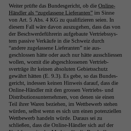
Weit­er prüfte das Bun­des­gericht, ob die
Online-
Händler als “zuge­lassene Liefer­an­ten”
im Sinne
von Art. 5 Abs. 4
KG
zu qual­i­fizieren seien. In
diesem Fall wäre davon auszuge­hen, dass das von
der Beschw­erde­führerin aufge­baute Ver­trieb­ssys­
tem pas­sive Verkäufe in die Schweiz durch
“andere zuge­lassene Liefer­an­ten” nie aus­
geschlossen hätte oder auch nur hätte auss­chliessen
wollen, wom­it die abgeschlosse­nen Ver­trieb­
sverträge ihr keinen absoluten Gebi­etss­chutz
gewährt hät­ten (E. 9.3). Es gebe, so das Bun­des­
gericht, indessen keinen Hin­weis darauf, dass die
Online-Händler mit den grossen Ver­triebs- und
Dis­tri­b­u­tion­sun­ternehmen, von denen sie einen
Teil ihrer Waren beziehen, im Wet­tbe­werb ste­hen
wür­den, selb­st wenn es sich um einen poten­ziellen
Wet­tbe­werb han­deln würde. Daraus sei zu
schließen, dass die Online-Händler sich auf der