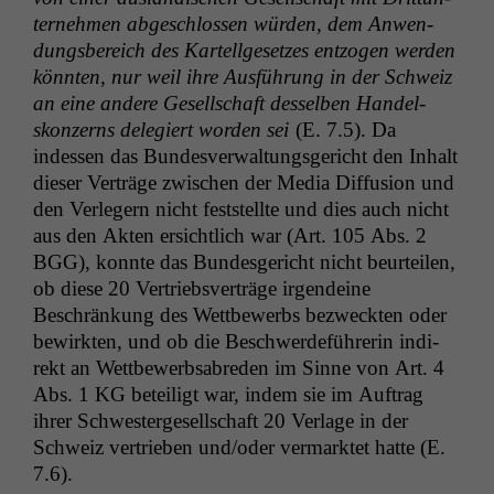
ternehmen abgeschlossen wür­den, dem Anwen­
dungs­bere­ich des Kartellge­set­zes ent­zo­gen wer­den
kön­nten, nur weil ihre Aus­führung in der Schweiz
an eine andere Gesellschaft des­sel­ben Han­del­
skonz­erns delegiert wor­den sei
(E. 7.5). Da
indessen das Bun­desver­wal­tungs­gericht den Inhalt
dieser Verträge zwis­chen der Media Dif­fu­sion und
den Ver­legern nicht fest­stellte und dies auch nicht
aus den Akten ersichtlich war (Art. 105 Abs. 2
BGG
), kon­nte das Bun­des­gericht nicht beurteilen,
ob diese 20 Ver­trieb­sverträge irgen­deine
Beschränkung des Wet­tbe­werbs bezweck­ten oder
bewirk­ten, und ob die Beschw­erde­führerin indi­
rekt an Wet­tbe­werb­sabre­den im Sinne von Art. 4
Abs. 1
KG
beteiligt war, indem sie im Auf­trag
ihrer Schwest­erge­sellschaft 20 Ver­lage in der
Schweiz ver­trieben und/oder ver­mark­tet hat­te (E.
7.6).