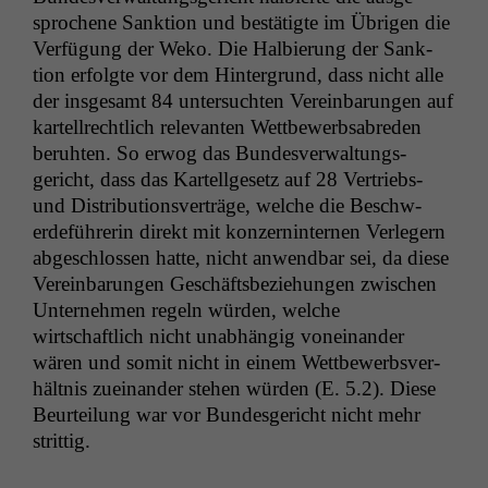
sproch­ene Sank­tion und bestätigte im Übri­gen die
Ver­fü­gung der Weko. Die Hal­bierung der Sank­
tion erfol­gte vor dem Hin­ter­grund, dass nicht alle
der ins­ge­samt 84 unter­sucht­en Vere­in­barun­gen auf
kartell­rechtlich rel­e­van­ten Wet­tbe­werb­sabre­den
beruht­en. So erwog das Bun­desver­wal­tungs­
gericht, dass das Kartellge­setz auf 28 Ver­triebs-
und Dis­tri­b­u­tionsverträge, welche die Beschw­
erde­führerin direkt mit konz­ern­in­ter­nen Ver­legern
abgeschlossen hat­te, nicht anwend­bar sei, da diese
Vere­in­barun­gen Geschäfts­beziehun­gen zwis­chen
Unternehmen regeln wür­den, welche
wirtschaftlich nicht unab­hängig voneinan­der
wären und somit nicht in einem Wet­tbe­werb­sver­
hält­nis zueinan­der ste­hen wür­den (E. 5.2). Diese
Beurteilung war vor Bun­des­gericht nicht mehr
strittig.