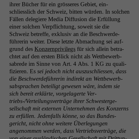
ihrer Büch­er für ein grösseres Gebi­et, ein­
schliesslich der Schweiz, bit­ten wür­den. In solchen
Fällen delegiere Media Dif­fu­sion die Erfül­lung
ein­er solchen Verpflich­tung, soweit sie die
Schweiz betr­e­ffe, exk­lu­siv an die Beschw­erde­
führerin weit­er. Diese let­zte Abmachung sei auf­
grund des
Konz­ern­priv­i­legs
für sich allein betra­
chtet auf den ersten Blick nicht als Wet­tbe­werb­
sabrede im Sinne von Art. 4 Abs. 1
KG
zu qual­i­
fizieren. Es
sei jedoch nicht auszuschliessen, dass
die Beschw­erde­führerin indi­rekt an Wet­tbe­werb­
sab­sprachen beteiligt gewe­sen wäre, indem sie
sich bere­it erk­lärte, vorge­lagerte Ver­
triebs-/Verteilungsverträge ihrer Schwest­erge­
sellschaft mit exter­nen Unternehmen des Konz­erns
zu erfüllen. Jeden­falls könne, so das Bun­des­
gericht, nicht ohne weit­ere Über­legun­gen
angenom­men wer­den, dass Ver­trieb­sverträge, die
von ein­er aus­ländis­chen Gesellschaft mit Drit­tun­