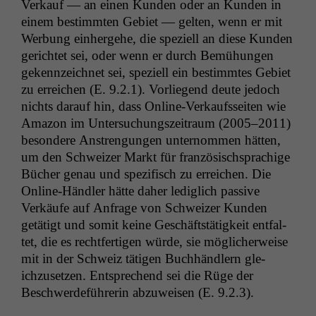
Verkauf — an einen Kun­den oder an Kun­den in
einem bes­timmten Gebi­et — gel­ten, wenn er mit
Wer­bung ein­herge­he, die speziell an diese Kun­den
gerichtet sei, oder wenn er durch Bemühun­gen
gekennze­ich­net sei, speziell ein bes­timmtes Gebi­et
zu erre­ichen (E. 9.2.1). Vor­liegend deute jedoch
nichts darauf hin, dass Online-Verkauf­s­seit­en wie
Ama­zon im Unter­suchungszeitraum (2005–2011)
beson­dere Anstren­gun­gen unter­nom­men hät­ten,
um den Schweiz­er Markt für franzö­sis­chsprachige
Büch­er genau und spez­i­fisch zu erre­ichen. Die
Online-Händler hätte daher lediglich pas­sive
Verkäufe auf Anfrage von Schweiz­er Kun­den
getätigt und somit keine Geschäft­stätigkeit ent­fal­
tet, die es recht­fer­ti­gen würde, sie möglicher­weise
mit in der Schweiz täti­gen Buch­händlern gle­
ichzuset­zen. Entsprechend sei die Rüge der
Beschw­erde­führerin abzuweisen (E. 9.2.3).