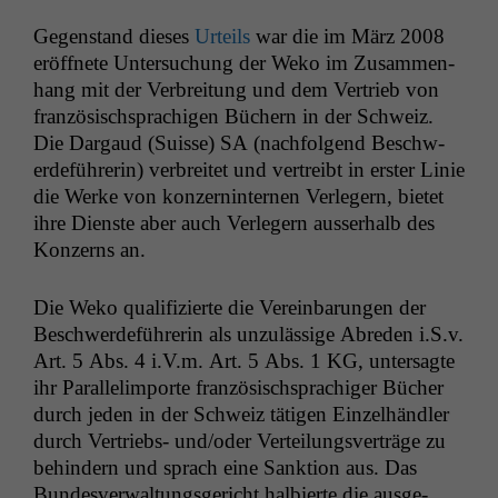
Gegen­stand dieses
Urteils
war die im März 2008
eröffnete Unter­suchung der Weko im Zusam­men­
hang mit der Ver­bre­itung und dem Ver­trieb von
franzö­sis­chsprachi­gen Büch­ern in der Schweiz.
Die Dar­gaud (Suisse)
SA
(nach­fol­gend Beschw­
erde­führerin) ver­bre­it­et und vertreibt in erster Lin­ie
die Werke von konz­ern­in­ter­nen Ver­legern, bietet
ihre Dien­ste aber auch Ver­legern ausser­halb des
Konz­erns an.
Die Weko qual­i­fizierte die Vere­in­barun­gen der
Beschw­erde­führerin als unzuläs­sige Abre­den i.S.v.
Art. 5 Abs. 4 i.V.m. Art. 5 Abs. 1
KG
, unter­sagte
ihr Par­al­le­limporte franzö­sis­chsprachiger Büch­er
durch jeden in der Schweiz täti­gen Einzel­händler
durch Ver­triebs- und/oder Verteilungsverträge zu
behin­dern und sprach eine Sank­tion aus. Das
Bun­desver­wal­tungs­gericht hal­bierte die aus­ge­