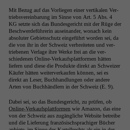
Mit Bezug auf das Vor­liegen ein­er ver­tikalen Ver­
trieb­svere­in­barung im Sinne von Art. 5 Abs. 4
KG
set­zte sich das Bun­des­gericht mit der Rüge der
Beschw­erde­führerin auseinan­der, wonach kein
absoluter Gebi­etss­chutz einge­führt wor­den sei, da
die von ihr in der Schweiz ver­bre­it­eten und ver­
triebe­nen Ver­lage ihre Werke frei an die ver­
schiede­nen Online-Verkauf­s­plat­tfor­men hät­ten
liefern und diese die Pro­duk­te direkt an Schweiz­er
Käufer hät­ten weit­er­verkaufen kön­nen, sei es
direkt an Leser, Buch­hand­lun­gen oder andere
Arten von Buch­händlern in der Schweiz (E. 9).
Dabei sei, so das Bun­des­gericht, zu prüfen, ob
Online-Verkauf­s­plat­tfor­men
wie Ama­zon, das eine
von der Schweiz aus zugängliche Web­site betreibe
und die Liefer­ung franzö­sis­chsprachiger Büch­er
anbi­ete, im Sinne des Kartell­rechts als ein
in der