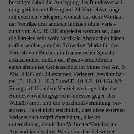
bestätigte dabei die Ausle­gung des Bun­desver­wal­
durchführen zu
tungs­gerichts mit Bezug auf 24 Ver­trieb­sverträge
können. Diese helfen
mit exter­nen Ver­legern, wonach aus dem Wort­laut
uns, unsere Website
zu verbessern.
der Verträge und anderen Indizien ohne Ver­let­
zung von Art. 18
OR
abgeleit­et wor­den sei, dass
die Parteien sehr wohl ver­tikale Absprachen hät­ten
tre­f­fen wollen, um den Schweiz­er Markt für den
Ver­trieb von Büch­ern in franzö­sis­ch­er Sprache
abzuschot­ten, mithin der Beschw­erde­führerin
einen absoluten Gebi­etss­chutz im Sinne von Art. 5
Abs. 4
KG
mit 24 exter­nen Ver­legern gewährt hät­
ten (E. 10.3.1–10.3.5 und E. 10.4.2–10.4.3). Mit
Bezug auf 12 andere Ver­trieb­sverträge habe das
Bun­desver­wal­tungs­gericht indessen gegen das
Willkürver­bot und die Unschuldsver­mu­tung ver­
stossen. Es sei nicht ersichtlich, dass diese exter­nen
Ver­leger sich verpflichtet hät­ten, alles zu
unternehmen, damit ihre Verbreiter/Verteiler im
Aus­land keines ihrer Werke für den Schweiz­er