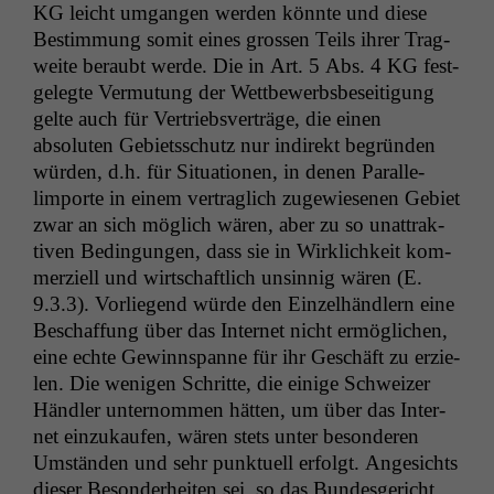
Cookies
KG
leicht umgan­gen wer­den kön­nte und diese
Diese
Bes­tim­mung somit eines grossen Teils ihrer Trag­
Cookies sind
weite beraubt werde. Die in Art. 5 Abs. 4
KG
fest­
nicht
gelegte Ver­mu­tung der Wet­tbe­werb­s­be­sei­t­i­gung
optional, es
braucht sie,
gelte auch für Ver­trieb­sverträge, die einen
damit die
absoluten Gebi­etss­chutz nur indi­rekt begrün­den
Website
wür­den, d.h. für Sit­u­a­tio­nen, in denen Par­al­le­
korrekt
limporte in einem ver­traglich zugewiese­nen Gebi­et
angezeigt
zwar an sich möglich wären, aber zu so unat­trak­
werden kann.
tiv­en Bedin­gun­gen, dass sie in Wirk­lichkeit kom­
merziell und wirtschaftlich unsin­nig wären (E.
Statistiken
9.3.3). Vor­liegend würde den Einzel­händlern eine
Um unsere
Beschaf­fung über das Inter­net nicht ermöglichen,
Website zu
eine echte Gewinnspanne für ihr Geschäft zu erzie­
verbessern,
len. Die weni­gen Schritte, die einige Schweiz­er
zeichnen
Händler unter­nom­men hät­ten, um über das Inter­
wir
anonyme
net einzukaufen, wären stets unter beson­deren
statistische
Umstän­den und sehr punk­tuell erfol­gt. Angesichts
Daten auf.
dieser Beson­der­heit­en sei, so das Bun­des­gericht,