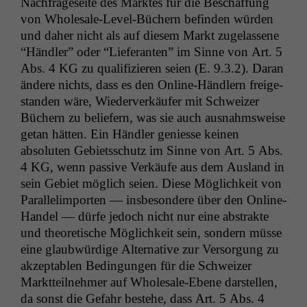
Nach­frage­seite des Mark­tes für die Beschaf­fung
von Whole­sale-Lev­el-Büch­ern befind­en wür­den
und daher nicht als auf diesem Markt zuge­lassene
“Händler” oder “Liefer­an­ten” im Sinne von Art. 5
Abs. 4
KG
zu qual­i­fizieren seien (E. 9.3.2). Daran
ändere nichts, dass es den Online-Händlern freige­
s­tanden wäre, Wiederverkäufer mit Schweiz­er
Büch­ern zu beliefern, was sie auch aus­nahm­sweise
getan hät­ten. Ein Händler geniesse keinen
absoluten Gebi­etss­chutz im Sinne von Art. 5 Abs.
4
KG
, wenn pas­sive Verkäufe aus dem Aus­land in
sein Gebi­et möglich seien. Diese Möglichkeit von
Par­al­le­limporten — ins­beson­dere über den Online-
Han­del — dürfe jedoch nicht nur eine abstrak­te
und the­o­retis­che Möglichkeit sein, son­dern müsse
eine glaub­würdi­ge Alter­na­tive zur Ver­sorgung zu
akzept­ablen Bedin­gun­gen für die Schweiz­er
Mark­t­teil­nehmer auf Whole­sale-Ebene darstellen,
Notwendige
da son­st die Gefahr beste­he, dass Art. 5 Abs. 4