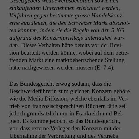
Geset­zge­bers Wet­tbe­werb­s­be­hör­den sowie den
einkaufend­en Unternehmen erle­ichtert wer­den,
Ver­fahren gegen bes­timmte grosse Han­del­skonz­
erne einzuleit­en, die den Schweiz­er Markt abschot­
ten kön­nten, indem sie die Regeln von Art. 5
KG
auf­grund des Konz­ern­priv­i­legs unter­laufen wür­
den
. Dieses Ver­hal­ten hätte bere­its vor der Revi­
sion beurteilt wer­den könne, wobei auf dem betr­e­
f­fend­en Markt eine mark­t­be­herrschende Stel­lung
hätte nachgewiesen wer­den müssen (E. 7.4).
Das Bun­des­gericht erwog sodann, dass die
Beschw­erde­führerin zum gle­ichen Konz­ern gehöre
wie die Media Dif­fu­sion, welche eben­falls im Ver­
trieb von franzö­sis­chsprachi­gen Büch­ern tätig sei,
jedoch grund­sät­zlich nur in Frankre­ich und Bel­
gien. Es komme jedoch, so das Bun­des­gericht,
vor, dass externe Ver­leger den Konz­ern mit der
Über­nahme der Ver­bre­itung und des Ver­triebs