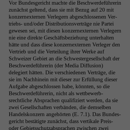
Vor Bun­des­gericht machte die Beschw­erde­führerin
zunächst gel­tend, dass sie mit Bezug auf 20 mit
konz­ernex­ter­nen Ver­legern abgeschlosse­nen Ver­
triebs- und/oder Dis­tri­b­u­tionsverträge nie Partei
gewe­sen sei, mit diesen konz­ernex­ter­nen Ver­legern
nie eine direk­te Geschäfts­beziehung unter­hal­ten
hätte und dass diese konz­ernex­ter­nen Ver­leger den
Ver­trieb und die Verteilung ihrer Werke auf
Schweiz­er Gebi­et an die Schwest­erge­sellschaft der
Beschw­erde­führerin (der Media Dif­fu­sion)
delegiert hät­ten. Die ver­schiede­nen Verträge, die
sie im Nach­hinein mit dieser zur Erfül­lung dieser
Auf­gabe abgeschlossen habe, kön­nten, so die
Beschw­erde­führerin, nicht als wet­tbe­werb­
srechtliche Absprachen qual­i­fiziert wer­den, da sie
zwei Gesellschaften ver­bän­den, die dem­sel­ben
Han­del­skonz­ern ange­hörten (E. 7.1). Das Bun­des­
gericht bestätigte zunächst, dass ver­tikale Preis-
oder Gebi­etss­chutz­ab­sprachen zwis­chen zwei