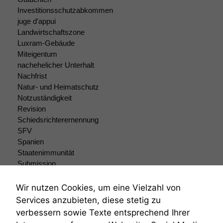
Investitionsschutzabkommen
juge d'appui
Landwirtschaftszone
Luxram-Gebäude
Miteigentum
nachehelicher Unterhalt
Nachfrist
Natur- und Heimatschutz
Notzuständigkeit
Revision
Schiedsrichterernennung
SFV
Spanien
Staatenimmunität
Submission
Submissionsrecht
Teilungsklage
Wir nutzen Cookies, um eine Vielzahl von
Venezuela
Services anzubieten, diese stetig zu
VRK
verbessern sowie Texte entsprechend Ihrer
Wiederherstellungsanordnung