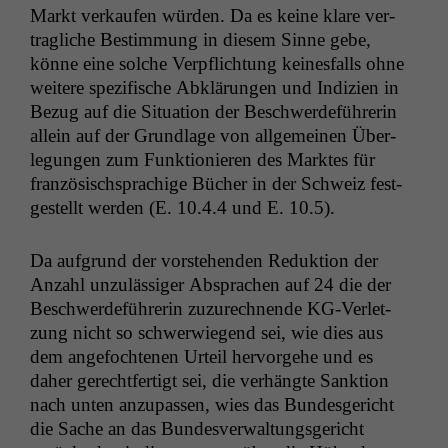
Markt verkaufen wür­den. Da es keine klare ver­
tragliche Bes­tim­mung in diesem Sinne gebe,
könne eine solche Verpflich­tung keines­falls ohne
weit­ere spez­i­fis­che Abklärun­gen und Indizien in
Bezug auf die Sit­u­a­tion der Beschw­erde­führerin
allein auf der Grund­lage von all­ge­meinen Über­
legun­gen zum Funk­tion­ieren des Mark­tes für
franzö­sis­chsprachige Büch­er in der Schweiz fest­
gestellt wer­den (E. 10.4.4 und E. 10.5).
Da auf­grund der vorste­hen­den Reduk­tion der
Anzahl unzuläs­siger Absprachen auf 24 die der
Beschw­erde­führerin zuzurech­nende KG-Ver­let­
zung nicht so schw­er­wiegend sei, wie dies aus
dem ange­focht­e­nen Urteil her­vorge­he und es
daher gerecht­fer­tigt sei, die ver­hängte Sank­tion
nach unten anzu­passen, wies das Bun­des­gericht
die Sache an das Bun­desver­wal­tungs­gericht