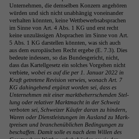
Unternehmen, die dem­sel­ben Konz­ern ange­hören
wür­den und sich nicht unab­hängig voneinan­der
ver­hal­ten kön­nten, keine Wet­tbe­werb­sab­sprachen
im Sinne von Art. 4 Abs. 1
KG
und erst recht
keine unzuläs­si­gen Absprachen im Sinne von Art.
5 Abs. 1
KG
darstellen kön­nten, was sich auch
aus dem europäis­chen Recht ergebe (E. 7.3). Dies
bedeute indessen, so das Bun­des­gericht, nicht,
dass das Kartellge­setz ein solch­es Vorge­hen nicht
ver­bi­ete,
wobei es auf die per 1. Jan­u­ar 2022 in
Kraft getretene Revi­sion ver­wies, wonach Art. 7
KG
dahinge­hend ergänzt wor­den sei, dass es
Unternehmen mit ein­er mark­t­be­herrschen­den Stel­
lung oder rel­a­tiv­er Mark­t­macht in der Schweiz
ver­boten sei, Schweiz­er Käufer daran zu hin­dern,
Waren oder Dien­stleis­tun­gen im Aus­land zu Mark­
t­preisen und branchenüblichen Bedin­gun­gen zu
beschaf­fen. Damit solle es nach dem Willen des