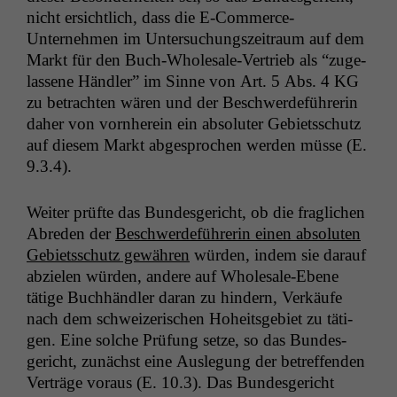
nicht ersichtlich, dass die E‑Com­merce-
Unternehmen im Unter­suchungszeitraum auf dem
Funktionalität
Markt für den Buch-Whole­sale-Ver­trieb als “zuge­
Einige
lassene Händler” im Sinne von Art. 5 Abs. 4
KG
Funktionen auf
zu betra­cht­en wären und der Beschw­erde­führerin
dieser Website
sind optional.
daher von vorn­here­in ein absoluter Gebi­etss­chutz
Wenn Sie
auf diesem Markt abge­sprochen wer­den müsse (E.
diese Option
9.3.4).
deaktivieren,
kann die
Website nicht
Weit­er prüfte das Bun­des­gericht, ob die fraglichen
zu 100%
Abre­den der
Beschw­erde­führerin einen absoluten
funktionieren.
Gebi­etss­chutz gewähren
wür­den, indem sie darauf
abzie­len wür­den, andere auf Whole­sale-Ebene
tätige Buch­händler daran zu hin­dern, Verkäufe
Marketing
nach dem schweiz­erischen Hoheits­ge­bi­et zu täti­
Wir speichern
gen. Eine solche Prü­fung set­ze, so das Bun­des­
anonyme Daten ab,
um interne
gericht, zunächst eine Ausle­gung der betr­e­f­fend­en
marketingtechnische
Verträge voraus (E. 10.3). Das Bun­des­gericht
Auswertungen