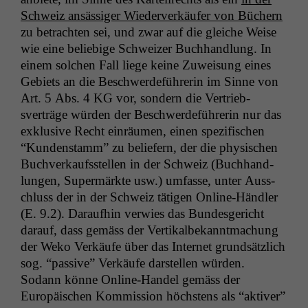
Schweiz ansäs­siger Wiederverkäufer von Büch­ern
zu betra­cht­en sei, und zwar auf die gle­iche Weise
wie eine beliebige Schweiz­er Buch­hand­lung. In
einem solchen Fall liege keine Zuweisung eines
Gebi­ets an die Beschw­erde­führerin im Sinne von
Art. 5 Abs. 4
KG
vor, son­dern die Ver­trieb­
sverträge wür­den der Beschw­erde­führerin nur das
exk­lu­sive Recht ein­räu­men, einen spez­i­fis­chen
“Kun­den­stamm” zu beliefern, der die physis­chen
Buchverkauf­sstellen in der Schweiz (Buch­hand­
lun­gen, Super­märk­te usw.) umfasse, unter Auss­
chluss der in der Schweiz täti­gen Online-Händler
(E. 9.2). Daraufhin ver­wies das Bun­des­gericht
darauf, dass gemäss der Ver­tikalbekan­nt­machung
der Weko Verkäufe über das Inter­net grund­sät­zlich
sog. “pas­sive” Verkäufe darstellen wür­den.
Sodann könne Online-Han­del gemäss der
Europäis­chen Kom­mis­sion höch­stens als “aktiv­er”