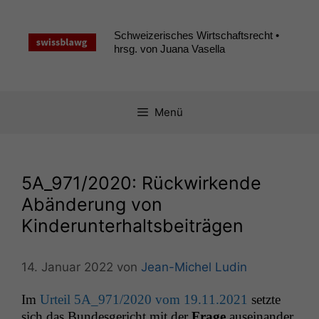
Zum
Inhalt
Schweizerisches Wirtschaftsrecht •
springen
hrsg. von Juana Vasella
Menü
5A_971
/2020: Rückwirkende
Abänderung von
Kinderunterhaltsbeiträgen
14. Januar 2022
von
Jean-Michel Ludin
Im
Urteil
5A_971
/2020 vom 19.11.2021
set­zte
sich das Bun­des­gericht mit der
Frage
auseinan­der,