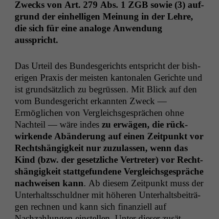
Zwecks von Art. 279 Abs. 1
ZGB
sowie (3) auf­
grund der ein­hel­li­gen Mei­n­ung in der Lehre,
die sich für eine analoge Anwen­dung
ausspricht.
Das Urteil des Bun­des­gerichts entspricht der bish­
eri­gen Prax­is der meis­ten kan­tonalen Gerichte und
ist grund­sät­zlich zu begrüssen. Mit Blick auf den
vom Bun­des­gericht erkan­nten Zweck —
Ermöglichen von Ver­gle­ichs­ge­sprächen ohne
Nachteil — wäre indes
zu erwä­gen, die rück­
wirk­ende Abän­derung auf einen Zeit­punkt vor
Recht­shängigkeit nur zuzu­lassen, wenn das
Kind (bzw. der geset­zliche Vertreter) vor Recht­
shängigkeit stattge­fun­dene Ver­gle­ichs­ge­spräche
nach­weisen kann
. Ab diesem Zeit­punkt muss der
Unter­haltss­chuld­ner mit höheren Unter­halts­beiträ­
gen rech­nen und kann sich finanziell auf
Nachzahlun­gen ein­stellen. Unter dieser zusät­