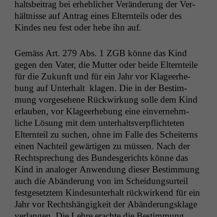
halts­beitrag bei erhe­blich­er Verän­derung der Ver­
hält­nisse auf Antrag eines Eltern­teils oder des
Kindes neu fest oder hebe ihn auf.
Gemäss Art. 279 Abs. 1
ZGB
könne das Kind
gegen den Vater, die Mut­ter oder bei­de Eltern­teile
für die Zukun­ft und für ein Jahr vor Klageer­he­
bung auf Unter­halt kla­gen. Die in der Bes­tim­
mung vorge­se­hene Rück­wirkung solle dem Kind
erlauben, vor Klageer­he­bung eine ein­vernehm­
liche Lösung mit dem unter­haltsverpflichteten
Eltern­teil zu suchen, ohne im Falle des Scheit­erns
einen Nachteil gewär­ti­gen zu müssen. Nach der
Recht­sprechung des Bun­des­gerichts könne das
Kind in analoger Anwen­dung dieser Bes­tim­mung
auch die Abän­derung von im Schei­dung­surteil
fest­ge­set­ztem Kindesun­ter­halt rück­wirk­end für ein
Jahr vor Recht­shängigkeit der Abän­derungsklage
ver­lan­gen. Die Lehre erachte die Bes­tim­mung