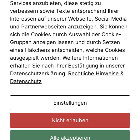
Venezuela
Services anzubieten, diese stetig zu
VRK
verbessern sowie Texte entsprechend Ihrer
Wiederherstellungsanordnung
Interessen auf unserer Webseite, Social Media
Zivilprozessordnung
und Partnerwebseiten anzuzeigen. Sie können
ZPO
sich die Cookies durch Auswahl der Cookie-
Zustellfiktion
Gruppen anzeigen lassen und durch Setzen
Zuständigkeit
Öffentliches Personalrecht
eines Häkchens entscheiden, welche Cookies
Öffentlichkeitsprinzip
ausgespielt werden. Weitere Informationen
erhalten Sie nach Ihrer Bestätigung in unserer
Datenschutzerklärung.
Rechtliche Hinweise &
Datenschutz
anmelden
Einstellungen
Nicht erlauben
Alle akzeptieren