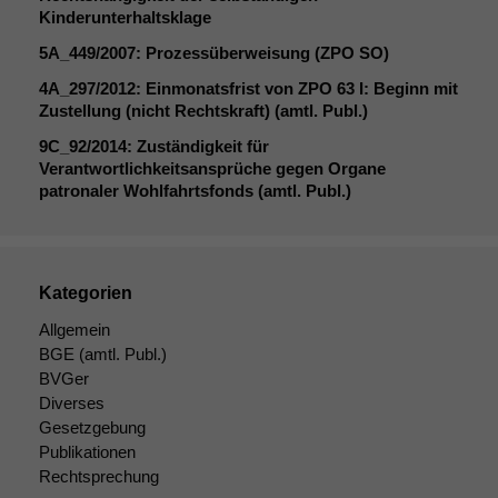
Notwendige
Kinderunterhaltsklage
Cookies
5A_449
/2007: Prozessüberweisung (
ZPO
SO
)
Diese
Cookies sind
4A_297
/2012: Einmonatsfrist von
ZPO
63 I: Beginn mit
nicht
Zustellung (nicht Rechtskraft) (amtl. Publ.)
optional, es
9C_92
/2014: Zuständigkeit für
braucht sie,
Verantwortlichkeitsansprüche gegen Organe
damit die
patronaler Wohlfahrtsfonds (amtl. Publ.)
Website
korrekt
angezeigt
werden kann.
Kategorien
Allgemein
Statistiken
BGE
(amtl. Publ.)
Um unsere
BVGer
Website zu
verbessern,
Diverses
zeichnen
Gesetzgebung
wir
Publikationen
anonyme
Rechtsprechung
statistische