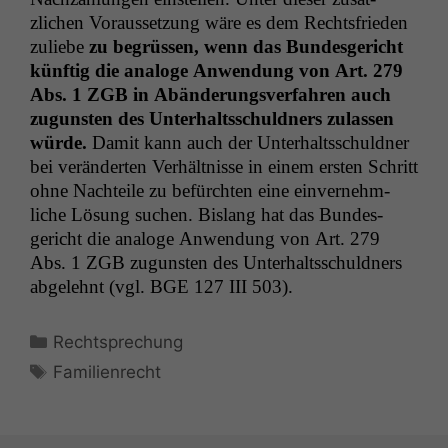
zlichen Voraus­set­zung wäre es dem Rechts­frieden
zuliebe
zu begrüssen, wenn das Bun­des­gericht
kün­ftig die analoge Anwen­dung von Art. 279
Abs. 1
ZGB
in Abän­derungsver­fahren auch
zugun­sten des Unter­haltss­chuld­ners zulassen
würde.
Damit kann auch der Unter­haltss­chuld­ner
bei verän­derten Ver­hält­nisse in einem ersten Schritt
ohne Nachteile zu befürcht­en eine ein­vernehm­
liche Lösung suchen. Bis­lang hat das Bun­des­
gericht die analoge Anwen­dung von Art. 279
Abs. 1
ZGB
zugun­sten des Unter­haltss­chuld­ners
abgelehnt (vgl.
BGE
127
III
503).
Kategorien
Rechtsprechung
Schlagwörter
Familienrecht