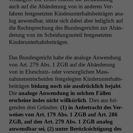
auch auf die Abän­derung von in anderen Ver­
fahren fest­ge­set­zten Kindesun­ter­halts­beiträ­gen ana­
log anwend­bar, stütze sich dabei aber lediglich auf
die Recht­sprechung des Bun­des­gerichts zur Abän­
derung von im Schei­dung­surteil fest­ge­set­zten
Kinderunterhaltsbeiträgen.
Das Bun­des­gericht habe die analoge Anwen­dung
von Art. 279 Abs. 1
ZGB
auf die Abän­derung
von in Eheschutz- oder vor­sor­glichen Mass­
nahme­nentschei­den fest­gelegten Kinderun­ter­halts­
beiträ­gen
bis­lang noch nie aus­drück­lich bejaht
.
Die
analoge Anwen­dung in solchen Fällen
erscheine indes nicht willkür­lich
. Dies aus fol­
gen­den drei Grün­den:
(1) in Anbe­tra­cht des Ver­
weis­es von Art. 179 Abs. 1
ZGB
auf Art. 286
ZGB
, auf den Art. 279 Abs. 1
ZGB
ana­log
anwend­bar sei, (2) unter Berück­sich­ti­gung des