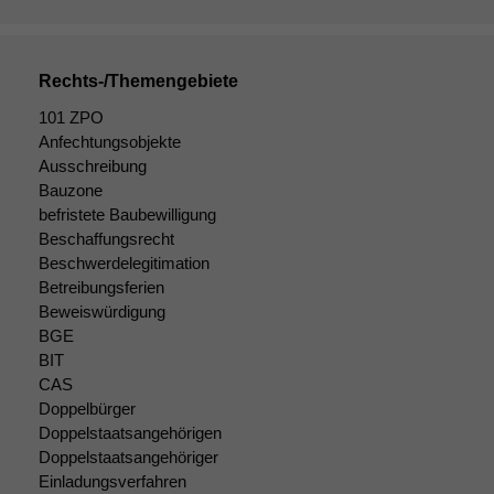
Daten auf.
Rechts-/Themengebiete
Funktionalität
Einige
101 ZPO
Funktionen auf
Anfechtungsobjekte
dieser Website
Ausschreibung
sind optional.
Bauzone
Wenn Sie
befristete Baubewilligung
diese Option
Beschaffungsrecht
deaktivieren,
Beschwerdelegitimation
kann die
Betreibungsferien
Website nicht
zu 100%
Beweiswürdigung
funktionieren.
BGE
BIT
CAS
Marketing
Doppelbürger
Wir speichern
Doppelstaatsangehörigen
anonyme Daten ab,
Doppelstaatsangehöriger
um interne
Einladungsverfahren