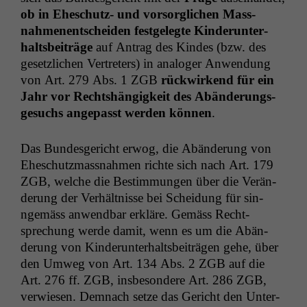
ob in Eheschutz- und vor­sor­glichen Mass­
nahme­nentschei­den fest­gelegte Kinderun­ter­
halts­beiträge
auf Antrag des Kindes (bzw. des
geset­zlichen Vertreters) in analoger Anwen­dung
von Art. 279 Abs. 1
ZGB
rück­wirk­end für ein
Jahr vor Recht­shängigkeit des Abän­derungs­
ge­suchs angepasst wer­den kön­nen
.
Das Bun­des­gericht erwog, die Abän­derung von
Eheschutz­mass­nah­men richte sich nach Art. 179
ZGB
, welche die Bes­tim­mungen über die Verän­
derung der Ver­hält­nisse bei Schei­dung für sin­
ngemäss anwend­bar erk­läre. Gemäss Recht­
sprechung werde damit, wenn es um die Abän­
derung von Kinderun­ter­halts­beiträ­gen gehe, über
den Umweg von Art. 134 Abs. 2
ZGB
auf die
Art. 276 ff.
ZGB
, ins­beson­dere Art. 286
ZGB
,
ver­wiesen. Dem­nach set­ze das Gericht den Unter­