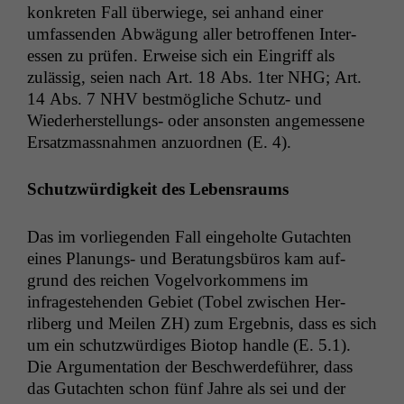
konkreten Fall über­wiege, sei anhand ein­er
umfassenden Abwä­gung aller betrof­fe­nen Inter­
essen zu prüfen. Erweise sich ein Ein­griff als
zuläs­sig, seien nach Art. 18 Abs. 1ter
NHG
; Art.
14 Abs. 7
NHV
best­mögliche Schutz- und
Wieder­her­stel­lungs- oder anson­sten angemessene
Ersatz­mass­nah­men anzuord­nen (E. 4).
Schutzwürdigkeit des Lebensraums
Das im vor­liegen­den Fall einge­holte Gutacht­en
eines Pla­nungs- und Beratungs­büros kam auf­
grund des reichen Vogelvorkom­mens im
infrageste­hen­den Gebi­et (Tobel zwis­chen Her­
rliberg und Meilen
ZH
) zum Ergeb­nis, dass es sich
um ein schutzwürdi­ges Biotop han­dle (E. 5.1).
Die Argu­men­ta­tion der Beschw­erde­führer, dass
das Gutacht­en schon fünf Jahre als sei und der