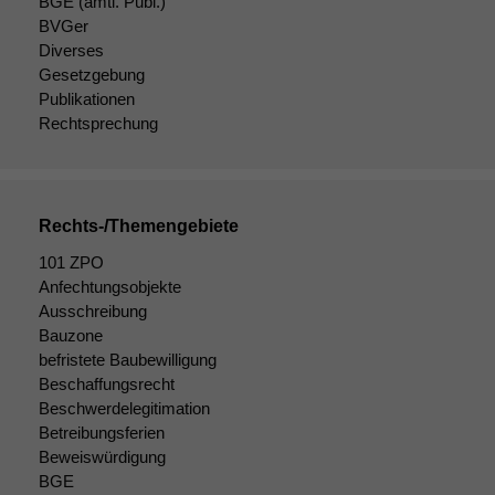
BGE
(amtl. Publ.)
wir
BVGer
anonyme
Diverses
statistische
Gesetzgebung
Daten auf.
Publikationen
Rechtsprechung
Funktionalität
Einige
Funktionen auf
Rechts-/Themengebiete
dieser Website
sind optional.
101 ZPO
Wenn Sie
Anfechtungsobjekte
diese Option
Ausschreibung
deaktivieren,
Bauzone
kann die
befristete Baubewilligung
Website nicht
Beschaffungsrecht
zu 100%
funktionieren.
Beschwerdelegitimation
Betreibungsferien
Beweiswürdigung
BGE
Marketing