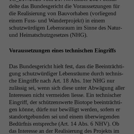
delte das Bun­des­gericht die Voraus­set­zun­gen für
die Real­isierung von Bau­vorhaben (vor­liegend
einem Fuss- und Wan­der­pro­jekt) in einem
schutzwürdi­gen Leben­sraum im Sinne des Natur-
und Heimatschutzge­set­zes (
NHG
).
Voraus­set­zun­gen eines tech­nis­chen Eingriffs
Das Bun­des­gericht hielt fest, dass die Beein­träch­ti­
gung schutzwürdi­ger Leben­sräume durch tech­nis­
che Ein­griffe nach Art. 18 Abs. 1ter
NHG
nur
zuläs­sig sei, wenn sich diese unter Abwä­gung aller
Inter­essen nicht ver­mei­den liesse. Ein tech­nis­ch­er
Ein­griff, der schützenswerte Biotope beein­trächti­
gen könne, dürfe nur bewil­ligt wer­den, sofern er
stan­dort­ge­bun­den sei und einem über­wiegen­den
Bedürf­nis entspreche (Art. 14 Abs. 6
NHV
). Ob
das Inter­esse an der Real­isierung des Pro­jek­ts im