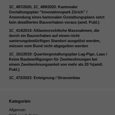
1C_487
/2020,
1C_489
/2020: Kantonaler
Gestaltungsplan “Innovationspark Zürich” /
Anwendung eines kantonalen Gestaltungsplans setzt
Notwendige
kein detailliertes Bauvorhaben voraus (amtl. Publ.)
Cookies
Diese
1C_414
/2014: Altlastenrechtliche Massnahmen, die
Cookies sind
durch ein Bauvorhaben auf einem nicht
nicht
sanierungsbedürftigen Standort ausgelöst werden,
optional, es
müssen vom Bund nicht abgegolten werden
braucht sie,
1C_161
/2019: Quartiergestaltungsplan Lag-Pign, Laax /
damit die
Keine Baubewilligungen für Zweitwohnungen bei
Website
einem Zweitwohnungsanteil von mehr als 20 %(amtl.
korrekt
Publ.)
angezeigt
werden kann.
1C_472
/2023: Enteignung / Strassenbau
Statistiken
Um unsere
Kategorien
Website zu
verbessern,
Allgemein
zeichnen