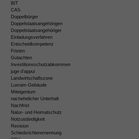
Wir speichern
BIT
anonyme Daten ab,
CAS
um interne
Doppelbürger
marketingtechnische
Doppelstaatsangehörigen
Auswertungen
Doppelstaatsangehöriger
durchführen zu
Einladungsverfahren
können. Diese helfen
Entscheidkompetenz
uns, unsere Website
Fristen
zu verbessern.
Gutachten
Investitionsschutzabkommen
juge d'appui
Landwirtschaftszone
Luxram-Gebäude
Miteigentum
nachehelicher Unterhalt
Nachfrist
Natur- und Heimatschutz
Notzuständigkeit
Revision
Schiedsrichterernennung