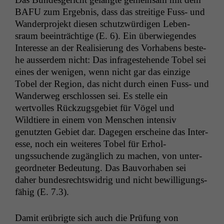
BAFU
zum Ergeb­nis, dass das stre­it­ige Fuss- und
Wan­der­pro­jekt diesen schutzwürdi­gen Leben­
sraum beein­trächtige (E. 6). Ein über­wiegen­des
Inter­esse an der Real­isierung des Vorhabens beste­
he ausser­dem nicht: Das infrageste­hende Tobel sei
eines der weni­gen, wenn nicht gar das einzige
Tobel der Region, das nicht durch einen Fuss- und
Wan­der­weg erschlossen sei. Es stelle ein
wertvolles Rück­zugs­ge­bi­et für Vögel und
Wildtiere in einem von Men­schen inten­siv
genutzten Gebi­et dar. Dage­gen erscheine das Inter­
esse, noch ein weit­eres Tobel für Erhol­
ungssuchende zugänglich zu machen, von unter­
ge­ord­neter Bedeu­tung. Das Bau­vorhaben sei
daher bun­desrechtswidrig und nicht bewil­li­gungs­
fähig (E. 7.3).
Damit erübrigte sich auch die Prü­fung von