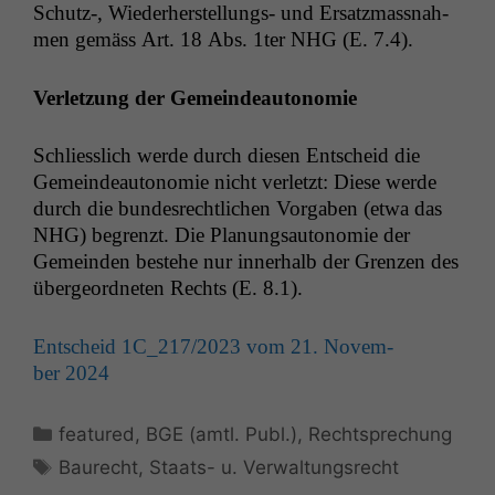
Schutz‑, Wieder­her­stel­lungs- und Ersatz­mass­nah­
men gemäss Art. 18 Abs. 1ter
NHG
(E. 7.4).
Ver­let­zung der Gemeindeautonomie
Schliesslich werde durch diesen Entscheid die
Gemein­deau­tonomie nicht ver­let­zt: Diese werde
durch die bun­desrechtlichen Vor­gaben (etwa das
NHG
) begren­zt. Die Pla­nungsau­tonomie der
Gemein­den beste­he nur inner­halb der Gren­zen des
über­ge­ord­neten Rechts (E. 8.1).
Entscheid
1C_217
/2023 vom 21. Novem­
ber 2024
Kategorien
featured
,
BGE (amtl. Publ.)
,
Rechtsprechung
Schlagwörter
Baurecht
,
Staats- u. Verwaltungsrecht