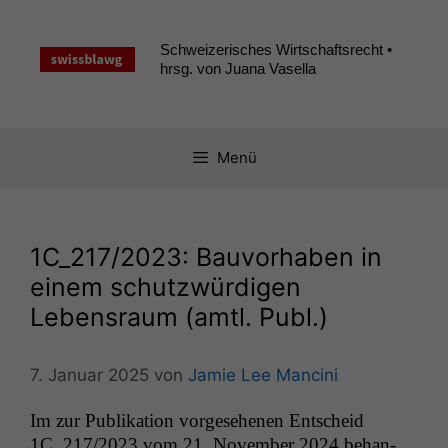
Zum
Inhalt
Schweizerisches Wirtschaftsrecht •
springen
hrsg. von Juana Vasella
Menü
1C_217
/2023: Bauvorhaben in
einem schutzwürdigen
Lebensraum (amtl. Publ.)
7. Januar 2025
von
Jamie Lee Mancini
Im zur Pub­lika­tion vorge­se­henen Entscheid
1C_217
/2023 vom 21. Novem­ber 2024 behan­