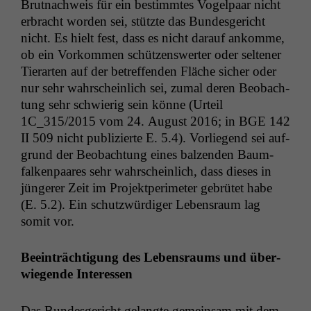
Brut­nach­weis für ein bes­timmtes Vogel­paar nicht
erbracht wor­den sei, stützte das Bun­des­gericht
nicht. Es hielt fest, dass es nicht darauf ankomme,
ob ein Vorkom­men schützenswert­er oder sel­tener
Tier­arten auf der betr­e­f­fend­en Fläche sich­er oder
nur sehr wahrschein­lich sei, zumal deren Beobach­
tung sehr schwierig sein könne (Urteil
1C_315
/2015 vom 24. August 2016; in
BGE
142
II
509 nicht pub­lizierte E. 5.4). Vor­liegend sei auf­
grund der Beobach­tung eines balzen­den Baum­
falken­paares sehr wahrschein­lich, dass dieses in
jün­ger­er Zeit im Pro­jek­t­perime­ter gebrütet habe
(E. 5.2). Ein schutzwürdi­ger Leben­sraum lag
somit vor.
Beein­träch­ti­gung des Leben­sraums und über­
wiegende Interessen
Das Bun­des­gericht gelangte gemein­sam mit dem