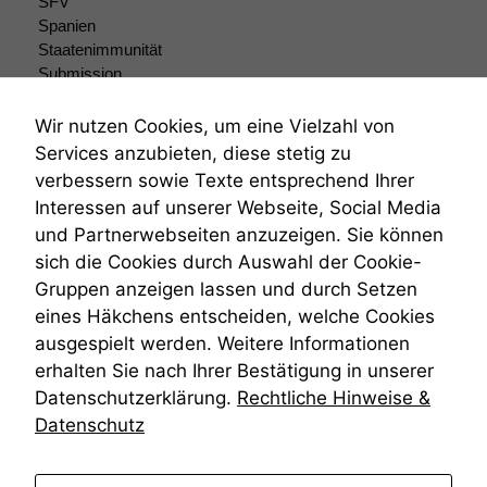
SFV
Spanien
Staatenimmunität
Submission
Submissionsrecht
Teilungsklage
Wir nutzen Cookies, um eine Vielzahl von
Venezuela
Services anzubieten, diese stetig zu
VRK
verbessern sowie Texte entsprechend Ihrer
Wiederherstellungsanordnung
Interessen auf unserer Webseite, Social Media
Zivilprozessordnung
und Partnerwebseiten anzuzeigen. Sie können
ZPO
sich die Cookies durch Auswahl der Cookie-
Zustellfiktion
Gruppen anzeigen lassen und durch Setzen
Zuständigkeit
Öffentliches Personalrecht
eines Häkchens entscheiden, welche Cookies
Öffentlichkeitsprinzip
ausgespielt werden. Weitere Informationen
erhalten Sie nach Ihrer Bestätigung in unserer
Datenschutzerklärung.
Rechtliche Hinweise &
Datenschutz