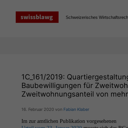
Zum
Inhalt
springen
Schweizerisches Wirtschaftsrecht
1C_161
/2019: Quartiergestaltun
Baubewilligungen für Zweitwo
Zweitwohnungsanteil von mehr a
16. Februar 2020
von
Fabian Klaber
Im zur amtlichen Pub­lika­tion vorge­se­henen
Urteil vom 23. Jan­u­ar 2020
musste sich das BGe