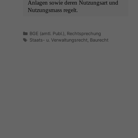
Anla­gen sowie deren Nutzungsart und
Nutzungs­mass regelt.
Kategorien
BGE (amtl. Publ.)
,
Rechtsprechung
Schlagwörter
Staats- u. Verwaltungsrecht
,
Baurecht