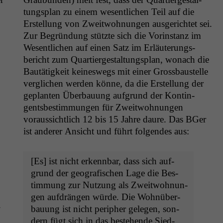
tungs­plan zu einem wesentlichen Teil auf die
Erstel­lung von Zweit­woh­nun­gen aus­gerichtet sei.
Zur Begrün­dung stützte sich die Vorin­stanz im
Wesentlichen auf einen Satz im Erläuterungs­
bericht zum Quartiergestal­tungs­plan, wonach die
Bautätigkeit keineswegs mit ein­er Gross­baustelle
ver­glichen wer­den könne, da die Erstel­lung der
geplanten Über­bau­ung auf­grund der Kontin­
gents­bes­tim­mungen für Zweit­woh­nun­gen
voraus­sichtlich 12 bis 15 Jahre dau­re. Das BGer
ist ander­er Ansicht und führt fol­gen­des aus:
[Es] ist nicht erkennbar, dass sich auf­
grund der geografis­chen Lage die Bes­
tim­mung zur Nutzung als Zweit­woh­nun­
gen auf­drän­gen würde. Die Wohnüber­
.
bau­ung ist nicht periph­er gele­gen, son­
dern fügt sich in das beste­hende Sied­