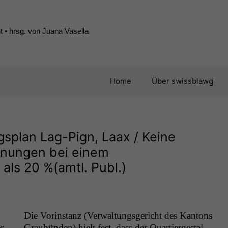
 • hrsg. von Juana Vasella
Home
Über swissblawg
gsplan Lag-Pign, Laax / Keine
hnungen bei einem
ls 20 %(amtl. Publ.)
Die Vorin­stanz (Ver­wal­tungs­gericht des Kan­tons
r
Graubün­den) hielt fest, dass der Quartiergestal­