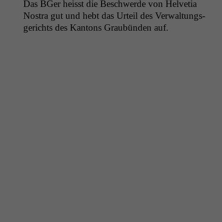
Das BGer heisst die Beschw­erde von Hel­ve­tia
Nos­tra gut und hebt das Urteil des Ver­wal­tungs­
gerichts des Kan­tons Graubün­den auf.