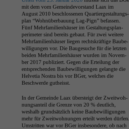
mit dem vom Gemein­de­vor­stand Laax im
August 2010 beschlosse­nen Quartiergestal­tungs­
plan “Wohnüber­bau­ung Lag-Pign” befassen.
Fünf Mehrfam­i­lien­häuser im Gestal­tungs­plan­
perime­ter sind bere­its gebaut. Für zwei weit­ere
Mehrfam­i­lien­häuser liegen recht­skräftige Baube­
wil­li­gun­gen vor. Die Bauge­suche für die let­zten
bei­den Mehrfam­i­lien­häuser wur­den im Novem­
ber 2017 pub­liziert. Gegen die Erteilung der
entsprechen­den Baube­wil­li­gun­gen gelangte die
Hel­ve­tia Nos­tra bis vor BGer, welch­es die
Beschw­erde gutheisst.
In der Gemeinde Laax über­steigt der Zweit­woh­
nungsan­teil die Gren­ze von 20 % deut­lich,
weshalb grund­sät­zlich keine Baube­wil­li­gun­gen
mehr für Zweit­woh­nun­gen erteilt wer­den dür­fen
Umstrit­ten war vor BGer ins­beson­dere, ob nach