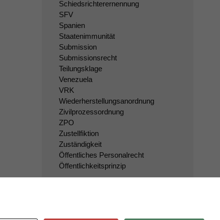
Schiedsrichterernennung
SFV
Spanien
Staatenimmunität
Submission
Submissionsrecht
Teilungsklage
Venezuela
VRK
Wiederherstellungsanordnung
Zivilprozessordnung
ZPO
Zustellfiktion
Zuständigkeit
Öffentliches Personalrecht
Öffentlichkeitsprinzip