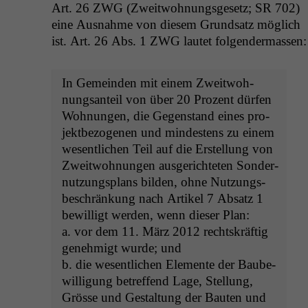
Art. 26
ZWG
(Zweit­woh­nungs­ge­setz;
SR
702)
eine Aus­nahme von diesem Grund­satz möglich
ist. Art. 26 Abs. 1
ZWG
lautet folgendermassen:
In Gemein­den mit einem Zweit­woh­
nungsan­teil von über 20 Prozent dür­fen
Woh­nun­gen, die Gegen­stand eines pro­
jek­t­be­zo­ge­nen und min­destens zu einem
wesentlichen Teil auf die Erstel­lung von
Zweit­woh­nun­gen aus­gerichteten Son­der­
nutzungs­plans bilden, ohne Nutzungs­
beschränkung nach Artikel 7 Absatz 1
bewil­ligt wer­den, wenn dieser Plan:
a. vor dem 11. März 2012 recht­skräftig
genehmigt wurde; und
b. die wesentlichen Ele­mente der Baube­
wil­li­gung betr­e­f­fend Lage, Stel­lung,
Grösse und Gestal­tung der Baut­en und