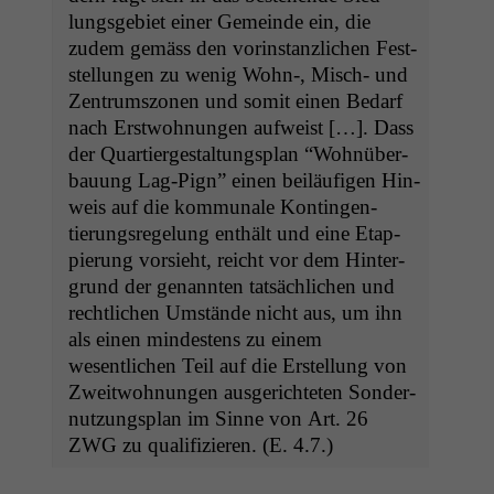
lungs­ge­bi­et ein­er Gemeinde ein, die
zudem gemäss den vorin­stan­zlichen Fest­
stel­lun­gen zu wenig Wohn‑, Misch- und
Zen­trum­szo­nen und somit einen Bedarf
nach Erst­woh­nun­gen aufweist […]. Dass
der Quartiergestal­tungs­plan “Wohnüber­
bau­ung Lag-Pign” einen beiläu­fi­gen Hin­
weis auf die kom­mu­nale Kontin­gen­
tierungsregelung enthält und eine Etap­
pierung vor­sieht, reicht vor dem Hin­ter­
grund der genan­nten tat­säch­lichen und
rechtlichen Umstände nicht aus, um ihn
als einen min­destens zu einem
wesentlichen Teil auf die Erstel­lung von
Zweit­woh­nun­gen aus­gerichteten Son­der­
nutzungs­plan im Sinne von Art. 26
ZWG
zu qual­i­fizieren. (E. 4.7.)