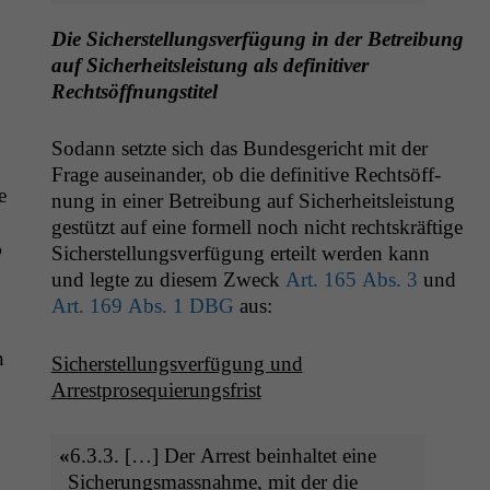
Die Sich­er­stel­lungsver­fü­gung in der Betrei­bung
n
auf Sicher­heit­sleis­tung als defin­i­tiv­er
Rechtsöffnungstitel
Sodann set­zte sich das Bun­des­gericht mit der
Frage auseinan­der, ob die defin­i­tive Recht­söff­
e
nung in ein­er Betrei­bung auf Sicher­heit­sleis­tung
gestützt auf eine formell noch nicht recht­skräftige
%
Sich­er­stel­lungsver­fü­gung erteilt wer­den kann
und legte zu diesem Zweck
Art. 165 Abs. 3
und
Art. 169 Abs. 1
DBG
aus:
n
Sich­er­stel­lungsver­fü­gung und
Arrestprosequierungsfrist
«
6.3.3. […] Der Arrest bein­hal­tet eine
Sicherungs­mass­nahme, mit der die