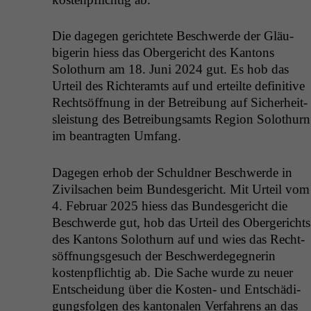
Die dage­gen gerichtete Beschw­erde der Gläu­
bigerin hiess das Oberg­ericht des Kan­tons
Solothurn am 18. Juni 2024 gut. Es hob das
Urteil des Richter­amts auf und erteilte defin­i­tive
Recht­söff­nung in der Betrei­bung auf Sicher­heit­
sleis­tung des Betrei­bungsamts Region Solothurn
im beantragten Umfang.
Dage­gen erhob der Schuld­ner Beschw­erde in
Zivil­sachen beim Bun­des­gericht. Mit Urteil vom
4. Feb­ru­ar 2025 hiess das Bun­des­gericht die
Beschw­erde gut, hob das Urteil des Oberg­erichts
des Kan­tons Solothurn auf und wies das Recht­
söff­nungs­ge­such der Beschw­erdegeg­ner­in
kostenpflichtig ab. Die Sache wurde zu neuer
Entschei­dung über die Kosten- und Entschädi­
gungs­fol­gen des kan­tonalen Ver­fahrens an das