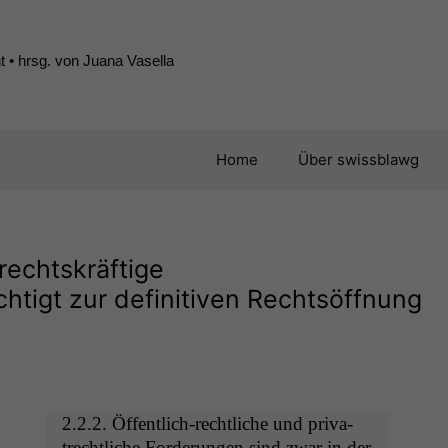
 • hrsg. von Juana Vasella
Home
Über swissblawg
rechtskräftige
htigt zur definitiven Rechtsöffnung
2.2.2. Öffentlich-rechtliche und pri­va­
trechtliche Forderun­gen sind zwar in der