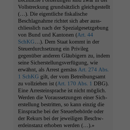
Voll­streck­ung grund­sät­zlich gle­ichgestellt
(…). Die eigentliche fiskalis­che
Beschlagnahme richtet sich aber auss­
chliesslich nach der Spezialge­set­zge­bung
von Bund und Kan­to­nen (
Art. 44
SchKG
…). Dem Staat kommt in der
Steuer­durch­set­zung ein Priv­i­leg
gegenüber anderen Gläu­bigern zu, indem
seine Sich­er­stel­lungsver­fü­gung, wie
erwäh­nt, als Arrest gemäss
Art. 274 Abs.
1 SchKG
gilt, der vom Betrei­bungsamt
zu vol­lziehen ist (
Art. 170 Abs. 1
DBG
).
Eine Arrestein­sprache ist nicht möglich.
Wer­den die Voraus­set­zun­gen ein­er Sich­
er­stel­lung bestrit­ten, so kann einzig die
Ein­sprache bei der Steuer­be­hörde oder
der Rekurs bei der jew­eili­gen Beschw­
erde­in­stanz erhoben werden (…).»