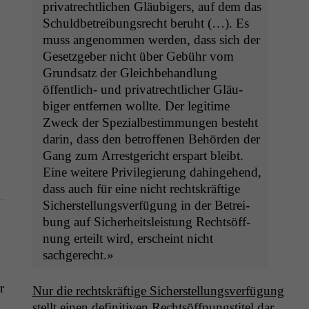
pri­va­trechtlichen Gläu­bigers, auf dem das
Schuld­be­trei­bungsrecht beruht (…). Es
Statistiken
muss angenom­men wer­den, dass sich der
Um unsere
Geset­zge­ber nicht über Gebühr vom
Website zu
Grund­satz der Gle­ich­be­hand­lung
verbessern,
öffentlich- und pri­va­trechtlich­er Gläu­
zeichnen
biger ent­fer­nen wollte. Der legit­ime
wir
anonyme
Zweck der Spezialbes­tim­mungen beste­ht
statistische
darin, dass den betrof­fe­nen Behör­den der
Daten auf.
Gang zum Arrest­gericht erspart bleibt.
Eine weit­ere Priv­i­legierung dahinge­hend,
dass auch für eine nicht recht­skräftige
Funktionalität
Sich­er­stel­lungsver­fü­gung in der Betrei­
Einige
bung auf Sicher­heit­sleis­tung Recht­söff­
Funktionen auf
dieser Website
nung erteilt wird, erscheint nicht
sind optional.
sachgerecht.»
Wenn Sie
diese Option
r
Nur die recht­skräftige Sich­er­stel­lungsver­fü­gung
deaktivieren,
kann die
stellt einen defin­i­tiv­en Recht­söff­nungsti­tel dar