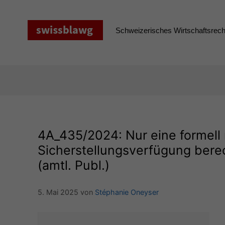
Zum
Inhalt
springen
Schweizerisches Wirtschaftsrecht
4A_435
/2024: Nur eine formell 
Sicherstellungsverfügung berec
(amtl. Publ.)
5. Mai 2025
von
Stéphanie Oneyser