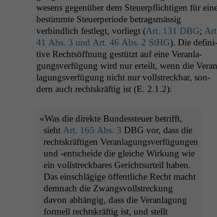
we­sens gegenüber dem Steuerpflichti­gen für ein
bes­timmte Steuer­pe­ri­ode betragsmäs­sig
verbindlich fes­tlegt, vor­liegt (
Art. 131
DBG
;
Art
41 Abs. 3 und Art. 46 Abs. 2 StHG
). Die defin­i
tive Recht­söff­nung gestützt auf eine Ver­an­la­
gungsver­fü­gung wird nur erteilt, wenn die Ver­an
la­gungsver­fü­gung nicht nur voll­streck­bar, son­
dern auch recht­skräftig ist (E. 2.1.2):
«
Was die direk­te Bun­dess­teuer bet­rifft,
sieht
Art. 165 Abs. 3
DBG
vor, dass die
recht­skräfti­gen Ver­an­la­gungsver­fü­gun­gen
und ‑entschei­de die gle­iche Wirkung wie
ein voll­streck­bares Gericht­surteil haben.
Das ein­schlägige öffentliche Recht macht
dem­nach die Zwangsvoll­streck­ung
davon abhängig, dass die Ver­an­la­gung
formell recht­skräftig ist, und stellt