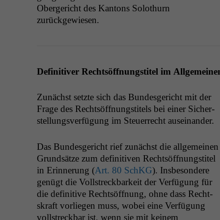
Oberg­ericht des Kan­tons Solothurn
zurückgewiesen.
Defin­i­tiv­er Recht­söff­nungsti­tel
im All­ge­meine
Zunächst set­zte sich das Bun­des­gericht mit der
Frage des Recht­söff­nungsti­tels bei ein­er Sich­er­
stel­lungsver­fü­gung im Steuer­recht auseinander.
Das Bun­des­gericht rief zunächst die all­ge­meinen
Grund­sätze zum defin­i­tiv­en Recht­söff­nungsti­tel
in Erin­nerung (
Art. 80 SchKG
). Ins­beson­dere
genügt die Voll­streck­barkeit der Ver­fü­gung für
die defin­i­tive Recht­söff­nung, ohne dass Recht­
skraft vor­liegen muss, wobei eine Ver­fü­gung
voll­streck­bar ist, wenn sie mit keinem