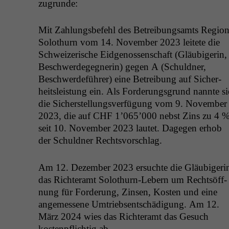
zugrunde:
Mit Zahlungs­be­fehl des Betrei­bungsamts Regio
Solothurn vom 14. Novem­ber 2023 leit­ete die
Schweiz­erische Eidgenossen­schaft (Gläu­bigerin,
Beschw­erdegeg­ner­in) gegen A (Schuld­ner,
Beschw­erde­führer) eine Betrei­bung auf Sicher­
heit­sleis­tung ein. Als Forderungs­grund nan­nte si
die Sich­er­stel­lungsver­fü­gung vom 9. Novem­ber
2023, die auf
CHF
1’065’000 neb­st Zins zu 4 
seit 10. Novem­ber 2023 lautet. Dage­gen erhob
der Schuld­ner Rechtsvorschlag.
Am 12. Dezem­ber 2023 ersuchte die Gläu­bigeri
das Richter­amt Solothurn-Lebern um Recht­söff­
nung für Forderung, Zin­sen, Kosten und eine
angemessene Umtrieb­sentschädi­gung. Am 12.
März 2024 wies das Richter­amt das Gesuch
kostenpflichtig ab.