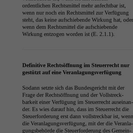
ordentlichen Rechtsmit­tel mehr anfecht­bar ist,
wenn nur noch ein Rechtsmit­tel zur Ver­fü­gung
ste­ht, das keine auf­schiebende Wirkung hat, ode
wenn dem Rechtsmit­tel die auf­schiebende
Wirkung ent­zo­gen wor­den ist (E. 2.1.1).
Defin­i­tive Recht­söff­nung im Steuer­recht nur
gestützt auf eine Veranlagungsverfügung
Sodann set­zte sich das Bun­des­gericht mit der
Frage der Recht­söff­nung und der Voll­streck­
barkeit ein­er Ver­fü­gung im Steuer­recht auseinan­
der. Es wies darauf hin, dass im Steuer­recht die
Steuer­forderung erst dann voll­streck­bar ist, wen
die Ver­an­la­gungsver­fü­gung, mit der die Ver­an­la­
gungs­be­hörde die Steuer­forderung des Gemein­