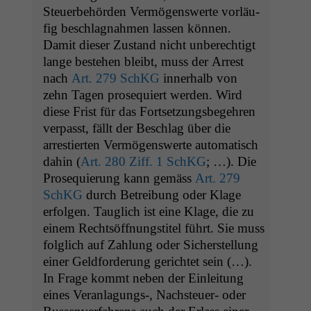
Steuer­be­hör­den Ver­mö­genswerte vor­läu­
fig beschlagnah­men lassen kön­nen.
Damit dieser Zus­tand nicht unberechtigt
lange beste­hen bleibt, muss der Arrest
nach
Art. 279 SchKG
inner­halb von
zehn Tagen pros­e­quiert wer­den. Wird
diese Frist für das Fort­set­zungs­begehren
ver­passt, fällt der Beschlag über die
arrestierten Ver­mö­genswerte automa­tisch
dahin (
Art. 280 Ziff. 1 SchKG
; …). Die
Pros­e­quierung kann gemäss
Art. 279
SchKG
durch Betrei­bung oder Klage
erfol­gen. Tauglich ist eine Klage, die zu
einem Recht­söff­nungsti­tel führt. Sie muss
fol­glich auf Zahlung oder Sich­er­stel­lung
ein­er Geld­forderung gerichtet sein (…).
In Frage kommt neben der Ein­leitung
eines Veranlagungs‑, Nach­s­teuer- oder