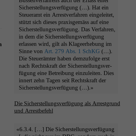
Bussen­ver­fahrens auch der Erlass ein­er
Sich­er­stel­lungsver­fü­gung (…). Hat ein
Steuer­amt ein Arrestver­fahren ein­geleit­et,
stützt sich dieses prax­is­gemäss auf eine
Sich­er­stel­lungsver­fü­gung. Das Ver­fahren,
in dem die Sich­er­stel­lungsver­fü­gung
erlassen wird, gilt als Klageer­he­bung im
n
Sinne von
Art. 279 Abs. 1 SchKG
(…).
Die Steuerämter haben demzu­folge erst
nach Recht­skraft der Sich­er­stel­lungsver­
fü­gung eine Betrei­bung einzuleit­en. Dies
innert zehn Tagen seit Recht­skraft der
Sicherstellungsverfügung (…).»
Die Sich­er­stel­lungsver­fü­gung als Arrest­grund
und Arrestbefehl
«
6.3.4. […] Die Sich­er­stel­lungsver­fü­gung