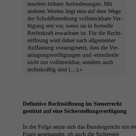
insofern höhere Anforderun­gen. Mit
anderen Worten liegt eine auf dem Wege
der Schuld­be­trei­bung voll­streck­bare Ver­
fü­gung erst vor, wenn sie in formelle
Recht­skraft erwach­sen ist. Für die Recht­
söff­nung wird daher nach all­ge­mein­er
Auf­fas­sung voraus­ge­set­zt, dass die Ver­
an­la­gungsver­fü­gun­gen und ‑entschei­de
nicht nur voll­streck­bar, son­dern auch
recht­skräftig sind (…).»
Defin­i­tive Recht­söff­nung im Steuer­recht
gestützt auf eine Sicherstellungsverfügung
In der Folge set­zte sich das Bun­des­gericht mit de
Frage auseinan­der, ob auch die Sich­er­stel­