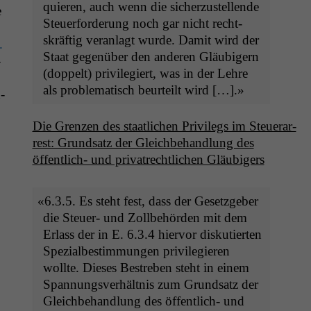
quieren, auch wenn die sicherzustel­lende
e
Steuer­forderung noch gar nicht recht­
skräftig ver­an­lagt wurde. Damit wird der
.
Staat gegenüber den anderen Gläu­bigern
­
(dop­pelt) priv­i­legiert, was in der Lehre
als prob­lema­tisch beurteilt wird […].»
­
Die Gren­zen des staatlichen Priv­i­legs im Steuer­ar­
rest: Grund­satz der Gle­ich­be­hand­lung des
Notwendige
öffentlich- und pri­va­trechtlichen Gläubigers
Cookies
Diese
Cookies sind
«
6.3.5. Es ste­ht fest, dass der Geset­zge­ber
nicht
optional, es
die Steuer- und Zoll­be­hör­den mit dem
braucht sie,
Erlass der in E. 6.3.4 hier­vor disku­tierten
damit die
Spezialbes­tim­mungen priv­i­legieren
Website
wollte. Dieses Bestreben ste­ht in einem
korrekt
Span­nungsver­hält­nis zum Grund­satz der
angezeigt
werden kann.
Gle­ich­be­hand­lung des öffentlich- und