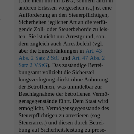
[, die nicht nur im
DBG
, son­dern auch in
anderen Erlassen vorge­se­hen ist,] ist eine
Auf­forderung an den Steuerpflichti­gen,
r
Sicher­heit­en jeglich­er Art an die ver­fü­
gende Zoll- oder Steuer­be­hörde zu leis­
ten. Sie ist nicht nur Arrest­grund, son­
dern zugle­ich auch Arrest­be­fehl (vgl.
aber die Ein­schränkun­gen in
Art. 43
Abs. 2 Satz 2 StG
und
Art. 47 Abs. 2
Satz 2 VStG
). Das zuständi­ge Betrei­
bungsamt vol­lzieht die Sich­er­stel­
lungsver­fü­gung direkt ohne Anhörung
der Betrof­fe­nen, was unmit­tel­bar zur
Beschlagnahme der betrof­fe­nen Ver­mö­
gens­ge­gen­stände führt. Dem Staat wird
ermöglicht, Ver­mö­gens­ge­gen­stände des
Steuerpflichti­gen zu arrestieren (sog.
n
Steuer­ar­rest) und diesen durch Betrei­
bung auf Sicher­heit­sleis­tung zu pros­e­