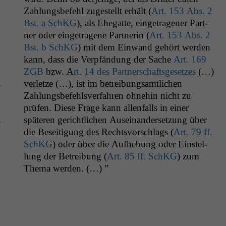
Zahlungs­be­fehl zugestellt erhält (
Art. 153 Abs. 2
Bst. a SchKG
), als Ehe­gat­te, einge­tra­gen­er Part­
ner oder einge­tra­gene Part­ner­in (
Art. 153 Abs. 2
Bst. b SchKG
) mit dem Ein­wand gehört wer­den
kann, dass die Verpfän­dung der Sache
Art. 169
ZGB
bzw. A
rt. 14 des Part­ner­schafts­ge­set­zes
(…)
ver­let­ze (…), ist im betrei­bungsamtlichen
­
Zahlungs­be­fehlsver­fahren ohne­hin nicht zu
prüfen. Diese Frage kann allen­falls in ein­er
späteren gerichtlichen Auseinan­der­set­zung über
­
die Besei­t­i­gung des Rechtsvorschlags (
Art. 79 ff.
SchKG
) oder über die Aufhe­bung oder Ein­stel­
lung der Betrei­bung (
Art. 85 ff. SchKG
) zum
The­ma werden. (…) ”