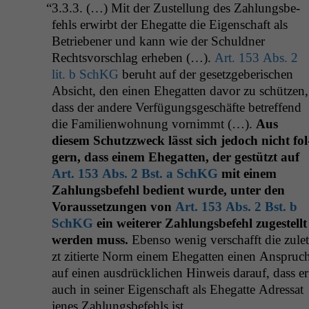
“
3.3.3. (…) Mit der Zustel­lung des Zahlungs­be­
fehls erwirbt der Ehe­gat­te die Eigen­schaft als
Betrieben­er und kann wie der Schuld­ner
Rechtsvorschlag erheben (…).
Art. 153 Abs. 2
lit. b SchKG
beruht auf der geset­zge­berischen
Absicht, den einen Ehe­gat­ten davor zu schützen,
dass der andere Ver­fü­gungs­geschäfte betr­e­f­fend
die Fam­i­lien­woh­nung vorn­immt (…).
Aus
diesem Schutzz­weck lässt sich jedoch nicht fol
gern, dass einem Ehe­gat­ten, der gestützt auf
Art. 153 Abs. 2 Bst. a SchKG
mit einem
Zahlungs­be­fehl bedi­ent wurde, unter den
Voraus­set­zun­gen von
Art. 153 Abs. 2 Bst. b
SchKG
ein weit­er­er Zahlungs­be­fehl zugestellt
wer­den muss.
Eben­so wenig ver­schafft die zulet
zt zitierte Norm einem Ehe­gat­ten einen Anspruc
auf einen aus­drück­lichen Hin­weis darauf, dass er
auch in sein­er Eigen­schaft als Ehe­gat­te Adres­sat
jenes Zahlungs­be­fehls ist.