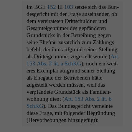
Im
BGE
152
III
103
set­zte sich das Bun­
des­gericht mit der Frage auseinan­der, ob
dem vereirateten Drittschuld­ner und
Gesamteigen­tümer des gepfän­de­ten
Grund­stücks in der Betrei­bung gegen
seine Ehe­frau zusät­zlich zum Zahlungs­
be­fehl, der ihm auf­grund sein­er Stel­lung
als Drit­teigen­tümer zugestellt wurde (
Art.
153 Abs. 2 lit. a SchKG
), noch ein weit­
eres Exem­plar auf­grund sein­er Stel­lung
als Ehe­gat­te der Betriebe­nen hätte
zugestellt wer­den müssen, weil das
verpfän­dete Grund­stück als Fam­i­lien­
woh­nung dient (
Art. 153 Abs. 2 lit. b
SchKG
). Das Bun­des­gericht verneinte
diese Frage, mit fol­gen­der Begrün­dung
(Her­vorhe­bun­gen hinzugefügt):