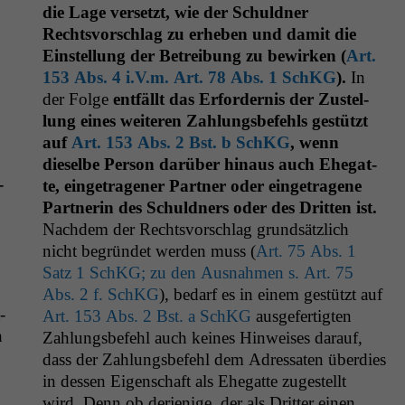
die Lage ver­set­zt, wie der Schuld­ner
Rechtsvorschlag zu erheben und damit die
Ein­stel­lung der Betrei­bung zu bewirken (
Art.
153 Abs. 4 i.V.m. Art. 78 Abs. 1 SchKG
).
In
der Folge
ent­fällt das Erforder­nis der Zustel­
lung eines weit­eren Zahlungs­be­fehls gestützt
auf
Art. 153 Abs. 2 Bst. b SchKG
, wenn
dieselbe Per­son darüber hin­aus auch Ehe­gat­
­
te, einge­tra­gen­er Part­ner oder einge­tra­gene
Part­ner­in des Schuld­ners oder des Drit­ten ist.
Nach­dem der Rechtsvorschlag grund­sät­zlich
nicht begrün­det wer­den muss (
Art. 75 Abs. 1
Satz 1 SchKG; zu den Aus­nah­men s. Art. 75
Abs. 2 f. SchKG
), bedarf es in einem gestützt auf
­
Art. 153 Abs. 2 Bst. a SchKG
aus­ge­fer­tigten
h
Zahlungs­be­fehl auch keines Hin­weis­es darauf,
dass der Zahlungs­be­fehl dem Adres­sat­en überdies
in dessen Eigen­schaft als Ehe­gat­te zugestellt
wird. Denn ob der­jenige, der als Drit­ter einen