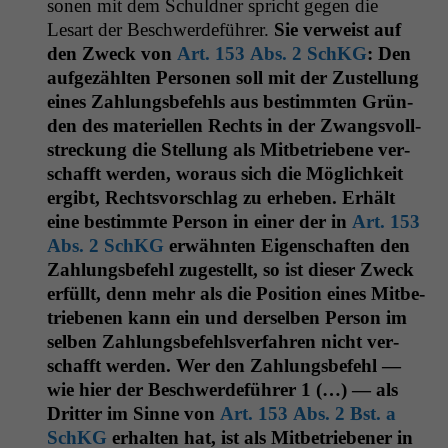
so­n­en mit dem Schuld­ner spricht gegen die
Lesart der Beschw­erde­führer.
Sie ver­weist auf
den Zweck von
Art. 153 Abs. 2 SchKG
: Den
aufgezählten Per­so­n­en soll mit der Zustel­lung
eines Zahlungs­be­fehls aus bes­timmten Grün­
den des materiellen Rechts in der Zwangsvoll­
streck­ung die Stel­lung als Mit­be­triebene ver­
schafft wer­den, woraus sich die Möglichkeit
ergibt, Rechtsvorschlag zu erheben. Erhält
eine bes­timmte Per­son in ein­er der in
Art. 153
Abs. 2 SchKG
erwäh­n­ten Eigen­schaften den
Zahlungs­be­fehl zugestellt, so ist dieser Zweck
erfüllt, denn mehr als die Posi­tion eines Mit­be­
triebe­nen kann ein und der­sel­ben Per­son im
sel­ben Zahlungs­be­fehlsver­fahren nicht ver­
schafft wer­den. Wer den Zahlungs­be­fehl —
wie hier der Beschw­erde­führer 1 (…) — als
Drit­ter im Sinne von
Art. 153 Abs. 2 Bst. a
SchKG
erhal­ten hat, ist als Mit­be­trieben­er in