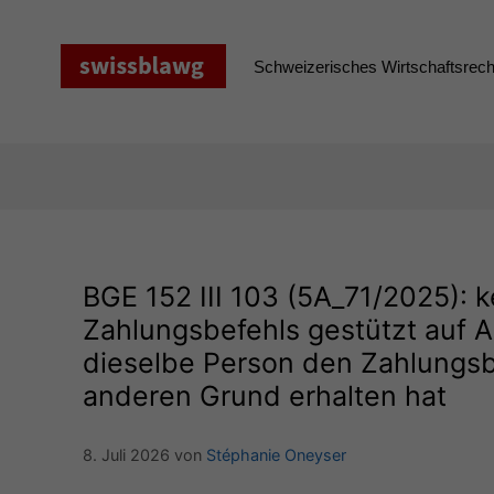
Zum
Inhalt
springen
Schweizerisches Wirtschaftsrecht
BGE
152
III
103 (
5A_71
/2025): k
Zahlungsbefehls gestützt auf Ar
dieselbe Person den Zahlungsb
anderen Grund erhalten hat
8. Juli 2026
von
Stéphanie Oneyser