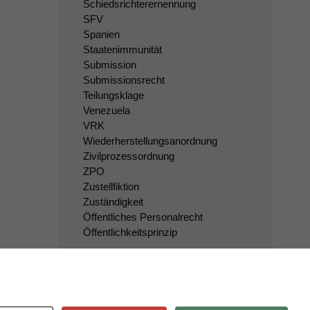
Schiedsrichterernennung
SFV
Spanien
Staatenimmunität
Submission
Submissionsrecht
Teilungsklage
Venezuela
VRK
Wiederherstellungsanordnung
Zivilprozessordnung
ZPO
Zustellfiktion
Zuständigkeit
Öffentliches Personalrecht
Öffentlichkeitsprinzip