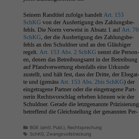
Seinem Randti­tel zufolge han­delt
Art. 153
SchKG
von der Aus­fer­ti­gung des Zahlungs­be­
fehls. Die Norm ver­weist in Absatz 1 auf
Art. 70
SchKG
, der die Aus­fer­ti­gung des Zahlungs­be­
fehls an den Schuld­ner und an den Gläu­biger
regelt.
Art. 153 Abs. 2 SchKG
nen­nt die Per­so­n
en, denen das Betrei­bungsamt in der Betrei­bung
auf Pfand­ver­w­er­tung eben­falls eine Urkunde
zustellt, und hält fest, dass der Dritte, der Ehe­gat
te und (gemäss
Art. 153 Abs. 2bis SchKG
) der
einge­tra­gene Part­ner oder die einge­tra­gene Part­
ner­in Rechtsvorschlag erheben kön­nen wie der
Schuld­ner. Ger­ade die let­zt­ge­nan­nte Präzisierung
betr­e­f­fend die Gle­ich­stel­lung der genan­nten Per­
Kategorien
BGE (amtl. Publ.)
,
Rechtsprechung
Schlagwörter
SchKG
,
Zwangsvollstreckung