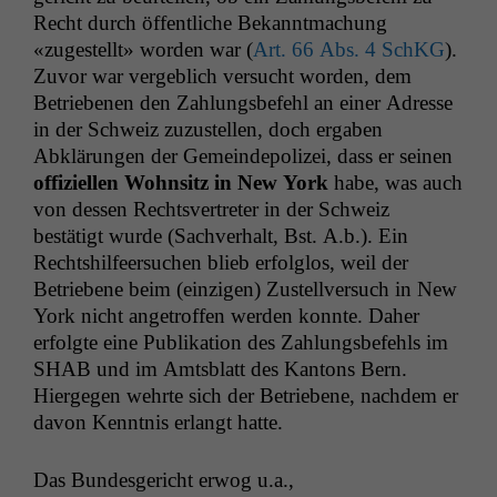
Recht durch öffentliche Bekan­nt­machung
«zugestellt» wor­den war (
Art. 66 Abs. 4 SchKG
).
Zuvor war verge­blich ver­sucht wor­den, dem
Betriebe­nen den Zahlungs­be­fehl an ein­er Adresse
in der Schweiz zuzustellen, doch ergaben
Abklärun­gen der Gemein­de­polizei, dass er seinen
offiziellen Wohn­sitz in New York
habe, was auch
von dessen Rechtsvertreter in der Schweiz
bestätigt wurde (Sachver­halt, Bst. A.b.). Ein
Recht­shil­feer­suchen blieb erfol­g­los, weil der
Betriebene beim (einzi­gen) Zustel­lver­such in New
York nicht angetrof­fen wer­den kon­nte. Daher
erfol­gte eine Pub­lika­tion des Zahlungs­be­fehls im
SHAB
und im Amts­blatt des Kan­tons Bern.
Hierge­gen wehrte sich der Betriebene, nach­dem er
davon Ken­nt­nis erlangt hatte.
Das Bun­des­gericht erwog u.a.,