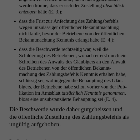
wer­den könne, dass er sich der Zustel­lung
absichtlich
ent­zo­gen
hätte (E. 3.);
dass die Frist zur Anfech­tung des Zahlungs­be­fehls
wegen unzuläs­siger öffentlich­er Bekan­nt­mach­tung
nicht laufe, bevor der Betriebene von der öffentlichen
Bekan­nt­mach­tung Ken­nt­nis erlangt habe (E. 4.);
dass die Beschw­erde rechtzeit­ig war, weil die
Schilderung des Betriebe­nen, wonach er erst durch ein
Schreiben des Anwalts des Gläu­bigers an den Anwalt
des Betriebe­nen von der öffentlichen Bekan­nt­
machung des Zahlungs­be­fehls Ken­nt­nis erhal­ten habe,
schlüs­sig sei, wohinge­gen die Behaup­tung des Gläu­
bigers, der Betriebene habe schon vorher von der Pub­
lika­tion im Amts­blatt
tat­säch­lich Ken­nt­nis genom­men
,
bloss eine unsub­stanzi­ierte Behaup­tung sei (E. 4).
Die Beschw­erde wurde daher gut­ge­heis­sen und
die öffentliche Zustel­lung des Zahlungs­be­fehls als
ungültig aufgehoben.