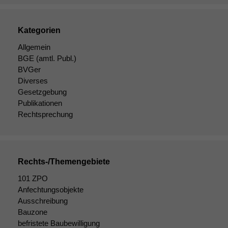
Kategorien
Allgemein
BGE
(amtl. Publ.)
Notwendige
BVGer
Cookies
Diverses
Diese
Gesetzgebung
Cookies sind
Publikationen
nicht
Rechtsprechung
optional, es
braucht sie,
damit die
Website
korrekt
Rechts-/Themengebiete
angezeigt
101 ZPO
werden kann.
Anfechtungsobjekte
Ausschreibung
Bauzone
Statistiken
befristete Baubewilligung
Um unsere