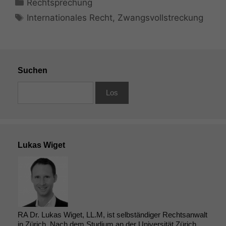
Kategorien
Rechtsprechung
Schlagwörter
Internationales Recht
,
Zwangsvollstreckung
Suchen
Lukas Wiget
RA Dr. Lukas Wiget, LL.M, ist selbständiger Rechtsanwalt
in Zürich. Nach dem Studium an der Universität Zürich