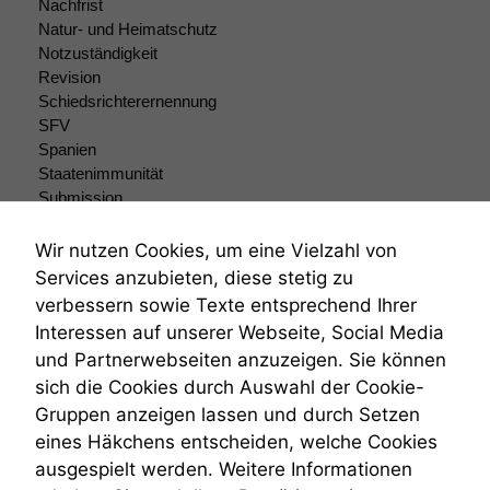
Nachfrist
Natur- und Heimatschutz
Marketing
Notzuständigkeit
Wir speichern
Revision
anonyme Daten ab,
Schiedsrichterernennung
um interne
SFV
marketingtechnische
Spanien
Auswertungen
Staatenimmunität
durchführen zu
Submission
können. Diese helfen
Submissionsrecht
uns, unsere Website
Teilungsklage
zu verbessern.
Wir nutzen Cookies, um eine Vielzahl von
Venezuela
Services anzubieten, diese stetig zu
VRK
verbessern sowie Texte entsprechend Ihrer
Wiederherstellungsanordnung
Interessen auf unserer Webseite, Social Media
Zivilprozessordnung
und Partnerwebseiten anzuzeigen. Sie können
ZPO
sich die Cookies durch Auswahl der Cookie-
Zustellfiktion
Gruppen anzeigen lassen und durch Setzen
Zuständigkeit
Öffentliches Personalrecht
eines Häkchens entscheiden, welche Cookies
Öffentlichkeitsprinzip
ausgespielt werden. Weitere Informationen