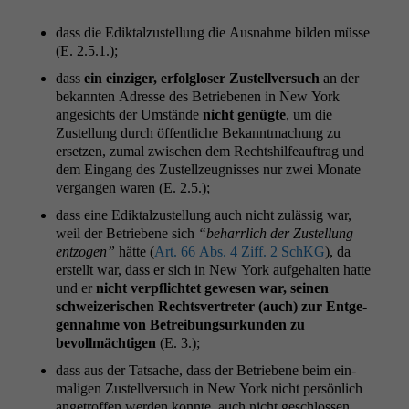
dass die Edik­talzustel­lung die Aus­nahme bilden müsse
(E. 2.5.1.);
dass
ein einziger, erfol­glos­er Zustel­lver­such
an der
bekan­nten Adresse des Betriebe­nen in New York
angesichts der Umstände
nicht genügte
, um die
Zustel­lung durch öffentliche Bekan­nt­machung zu
erset­zen, zumal zwis­chen dem Recht­shil­feauf­trag und
dem Ein­gang des Zustel­lzeug­niss­es nur zwei Monate
ver­gan­gen waren (E. 2.5.);
dass eine Edik­talzustel­lung auch nicht zuläs­sig war,
weil der Betriebene sich
“behar­rlich der Zustel­lung
ent­zo­gen”
hätte (
Art. 66 Abs. 4 Ziff. 2 SchKG
), da
erstellt war, dass er sich in New York aufge­hal­ten hat­te
und er
nicht verpflichtet gewe­sen war, seinen
schweiz­erischen Rechtsvertreter (auch) zur Ent­ge­
gen­nahme von Betrei­bung­surkun­den zu
bevollmächti­gen
(E. 3.);
dass aus der Tat­sache, dass der Betriebene beim ein­
ma­li­gen Zustel­lver­such in New York nicht per­sön­lich
angetrof­fen wer­den kon­nte, auch nicht geschlossen