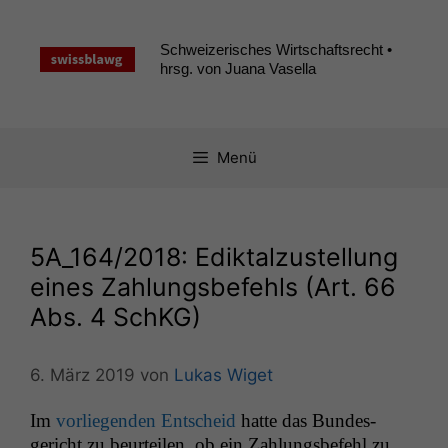
Zum
Inhalt
Schweizerisches Wirtschaftsrecht •
springen
hrsg. von Juana Vasella
Menü
5A_164
/2018: Ediktalzustellung
eines Zahlungsbefehls (Art. 66
Abs. 4 SchKG)
6. März 2019
von
Lukas Wiget
Im
vor­liegen­den Entscheid
hat­te das Bun­des­
gericht zu beurteilen, ob ein Zahlungs­be­fehl zu