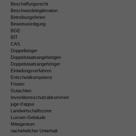
Beschaffungsrecht
Website zu
Beschwerdelegitimation
verbessern,
zeichnen
Betreibungsferien
wir
Beweiswürdigung
anonyme
BGE
statistische
BIT
Daten auf.
CAS
Doppelbürger
Doppelstaatsangehörigen
Funktionalität
Doppelstaatsangehöriger
Einige
Einladungsverfahren
Funktionen auf
Entscheidkompetenz
dieser Website
Fristen
sind optional.
Gutachten
Wenn Sie
Investitionsschutzabkommen
diese Option
juge d'appui
deaktivieren,
kann die
Landwirtschaftszone
Website nicht
Luxram-Gebäude
zu 100%
Miteigentum
funktionieren.
nachehelicher Unterhalt