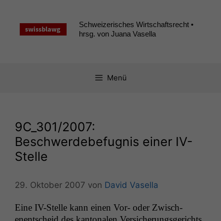
Zum
Inhalt
Schweizerisches Wirtschaftsrecht •
springen
hrsg. von Juana Vasella
Menü
9C_301
/2007:
Beschwerdebefugnis einer IV-
Stelle
29. Oktober 2007
von
David Vasella
Eine IV-Stelle kann einen Vor- oder Zwis­ch­
enentscheid des kan­tonalen Ver­sicherungs­gerichts