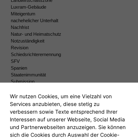
Landwirtschaftszone
Statistiken
Luxram-Gebäude
Um unsere
Miteigentum
Website zu
nachehelicher Unterhalt
verbessern,
Nachfrist
zeichnen
Natur- und Heimatschutz
wir
Notzuständigkeit
anonyme
Revision
statistische
Schiedsrichterernennung
Daten auf.
SFV
Spanien
Staatenimmunität
Funktionalität
Submission
Einige
Funktionen auf
Submissionsrecht
dieser Website
Teilungsklage
Wir nutzen Cookies, um eine Vielzahl von
sind optional.
Venezuela
Services anzubieten, diese stetig zu
Wenn Sie
VRK
verbessern sowie Texte entsprechend Ihrer
diese Option
Wiederherstellungsanordnung
deaktivieren,
Interessen auf unserer Webseite, Social Media
Zivilprozessordnung
kann die
und Partnerwebseiten anzuzeigen. Sie können
ZPO
Website nicht
sich die Cookies durch Auswahl der Cookie-
Zustellfiktion
zu 100%