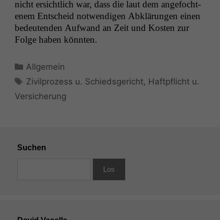
nicht ersichtlich war, dass die laut dem ange­focht­
en­em Entscheid notwendi­gen Abklärun­gen einen
bedeu­ten­den Aufwand an Zeit und Kosten zur
Folge haben könnten.
Kategorien
Allgemein
Schlagwörter
Zivilprozess u. Schiedsgericht
,
Haftpflicht u.
Versicherung
Suchen