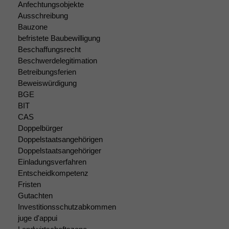
Anfechtungsobjekte
Ausschreibung
Bauzone
befristete Baubewilligung
Beschaffungsrecht
Beschwerdelegitimation
Betreibungsferien
Beweiswürdigung
Notwendige
BGE
Cookies
BIT
Diese
CAS
Cookies sind
Doppelbürger
nicht
Doppelstaatsangehörigen
optional, es
Doppelstaatsangehöriger
braucht sie,
damit die
Einladungsverfahren
Website
Entscheidkompetenz
korrekt
Fristen
angezeigt
Gutachten
werden kann.
Investitionsschutzabkommen
juge d'appui