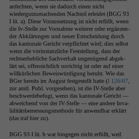
anfecht­en, wenn sie dadurch einen nicht
wiedergutzu­machen­den Nachteil erlei­det (
BGG
93
I lit. a). Diese Voraus­set­zung ist nicht erfüllt, wenn
die Iv-Stelle zur Vor­nahme weit­er­er oder ergänzen­
der Abklärun­gen und neuer Entschei­dung durch
das kan­tonale Gericht verpflichtet wird; dies selb­st
wenn die vorin­stan­zliche Fest­stel­lung, dass der
recht­ser­he­bliche Sachver­halt ungenü­gend abgek­
lärt sei, offen­sichtlich unrichtig ist oder auf ein­er
willkür­lichen Beweiswürdi­gung beruht. Wie das
BGer bere­its im August fest­gestellt hat­te (
I 126/07
,
zur amtl. Publ. vorge­se­hen), ist die IV-Stelle aber
beschw­erde­befugt, wenn das kan­tonale Gericht —
abwe­ichend von der IV-Stelle — eine andere Inva­
lid­itäts­be­mes­sungsmeth­ode für anwend­bar erk­lärt
(das traf hier zu).
BGG
93 I lit. b war hinge­gen nicht erfüllt, weil