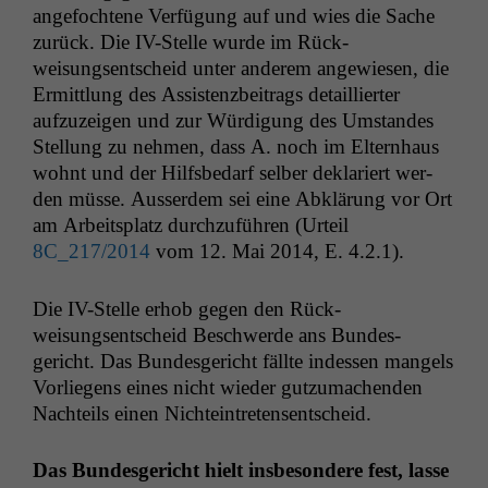
ange­focht­ene Ver­fü­gung auf und wies die Sache
zurück. Die IV-Stelle wurde im Rück­
weisungsentscheid unter anderem angewiesen, die
Ermit­tlung des Assis­tenzbeitrags detail­liert­er
aufzuzeigen und zur Würdi­gung des Umstandes
Stel­lung zu nehmen, dass A. noch im Eltern­haus
wohnt und der Hil­fs­be­darf sel­ber deklar­i­ert wer­
den müsse. Ausser­dem sei eine Abklärung vor Ort
am Arbeit­splatz durchzuführen (Urteil
8C_217
/2014
vom 12. Mai 2014, E. 4.2.1).
Die IV-Stelle erhob gegen den Rück­
weisungsentscheid Beschw­erde ans Bun­des­
gericht. Das Bun­des­gericht fällte indessen man­gels
Vor­liegens eines nicht wieder gutzu­machen­den
Nachteils einen Nichteintretensentscheid.
Das Bun­des­gericht hielt ins­beson­dere fest, lasse