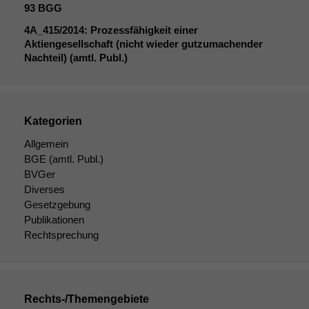
93
BGG
4A_415
/2014: Prozessfähigkeit einer
Aktiengesellschaft (nicht wieder gutzumachender
Nachteil) (amtl. Publ.)
Kategorien
Notwendige
Allgemein
Cookies
BGE
(amtl. Publ.)
Diese
Cookies sind
BVGer
nicht
Diverses
optional, es
Gesetzgebung
braucht sie,
Publikationen
damit die
Rechtsprechung
Website
korrekt
angezeigt
werden kann.
Rechts-/Themengebiete