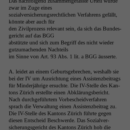
Das nach­fol­gend zusam­menge­fasste Urteil wurde
zwar im Zuge eines
sozialver­sicherungsrechtlichen Ver­fahrens gefällt,
kön­nte aber auch für
den Zivil­prozess rel­e­vant sein, da sich das Bun­des­
gericht auf das
BGG
abstützte und sich zum Begriff des nicht wieder
gutzu­machen­den Nachteils
im Sinne von Art. 93 Abs. 1 lit. a
BGG
äusserte.
A. lei­det an einem Geburts­ge­brechen, weshalb sie
bei der
IV
um Aus­rich­tung eines Assis­tenzbeitrags
für Min­der­jährige ersuchte. Die IV-Stelle des Kan­
tons Zürich erstellte einen Abklärungs­bericht.
Nach durchge­führtem Vorbeschei­d­ver­fahren
sprach die Ver­wal­tung einen Assis­tenzbeitrag zu.
Die IV-Stelle des Kan­tons Zürich führte gegen
diesen Entscheid Beschw­erde. Das Sozialver­
sicherungs­gericht des Kan­tons Zürich hob die