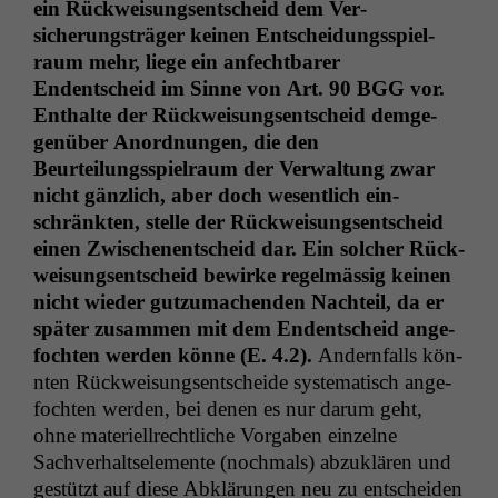
ein Rück­weisungsentscheid dem Ver­
sicherungsträger keinen Entschei­dungsspiel­
raum mehr, liege ein anfecht­bar­er
Endentscheid im Sinne von Art. 90
BGG
vor.
Enthalte der Rück­weisungsentscheid demge­
genüber Anord­nun­gen, die den
Beurteilungsspiel­raum der Ver­wal­tung zwar
nicht gän­zlich, aber doch wesentlich ein­
schränk­ten, stelle der Rück­weisungsentscheid
einen Zwis­ch­enentscheid dar. Ein solch­er Rück­
weisungsentscheid bewirke regelmäs­sig keinen
nicht wieder gutzu­machen­den Nachteil, da er
später zusam­men mit dem Endentscheid ange­
focht­en wer­den könne (E. 4.2).
Andern­falls kön­
nten Rück­weisungsentschei­de sys­tem­a­tisch ange­
focht­en wer­den, bei denen es nur darum geht,
ohne materiell­rechtliche Vor­gaben einzelne
Sachver­halt­se­le­mente (nochmals) abzuk­lären und
gestützt auf diese Abklärun­gen neu zu entschei­den