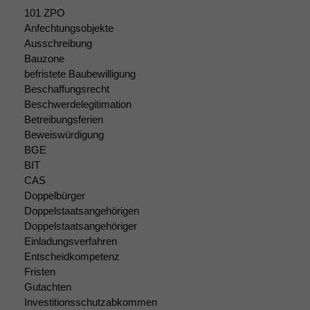
101 ZPO
Statistiken
Anfechtungsobjekte
Um unsere
Ausschreibung
Website zu
Bauzone
verbessern,
befristete Baubewilligung
zeichnen
Beschaffungsrecht
wir
Beschwerdelegitimation
anonyme
Betreibungsferien
statistische
Daten auf.
Beweiswürdigung
BGE
BIT
CAS
Funktionalität
Einige
Doppelbürger
Funktionen auf
Doppelstaatsangehörigen
dieser Website
Doppelstaatsangehöriger
sind optional.
Einladungsverfahren
Wenn Sie
Entscheidkompetenz
diese Option
Fristen
deaktivieren,
Gutachten
kann die
Investitionsschutzabkommen
Website nicht