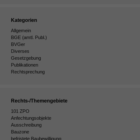
Kategorien
Allgemein
BGE
(amtl. Publ.)
BVGer
Diverses
Gesetzgebung
Publikationen
Rechtsprechung
Rechts-/Themengebiete
101 ZPO
Notwendige
Anfechtungsobjekte
Cookies
Ausschreibung
Diese
Cookies sind
Bauzone
nicht
befristete Baubewilligung