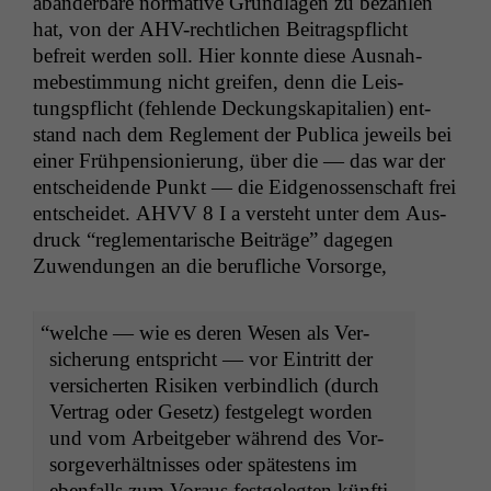
abän­der­bare nor­ma­tive Grund­la­gen zu bezahlen
hat, von der AHV-rechtlichen Beitragspflicht
befre­it wer­den soll. Hier kon­nte diese Aus­nah­
mebes­tim­mung nicht greifen, denn die Leis­
tungspflicht (fehlende Deck­ungskap­i­tal­ien) ent­
stand nach dem Regle­ment der Pub­li­ca jew­eils bei
ein­er Früh­pen­sion­ierung, über die — das war der
entschei­dende Punkt — die Eidgenossen­schaft frei
entschei­det.
AHVV
8 I a ver­ste­ht unter dem Aus­
druck “regle­men­tarische Beiträge” dage­gen
Zuwen­dun­gen an die beru­fliche Vorsorge,
“
welche — wie es deren Wesen als Ver­
sicherung entspricht — vor Ein­tritt der
ver­sicherten Risiken verbindlich (durch
Ver­trag oder Gesetz) fest­gelegt wor­den
und vom Arbeit­ge­ber während des Vor­
sorgev­er­hält­niss­es oder spätestens im
eben­falls zum Voraus fest­gelegten kün­fti­