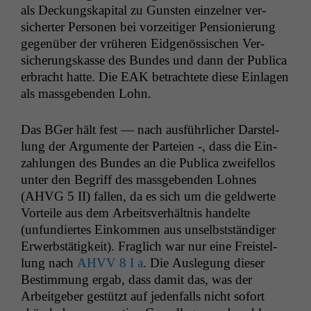
als Deck­ungskap­i­tal zu Gun­sten einzel­ner ver­
sichert­er Per­so­n­en bei vorzeit­iger Pen­sion­ierung
gegenüber der vrüheren Eid­genös­sis­chen Ver­
sicherungskasse des Bun­des und dann der Pub­li­ca
erbracht hat­te. Die
EAK
betra­chtete diese Ein­la­gen
als mass­geben­den Lohn.
Das BGer hält fest — nach aus­führlich­er Darstel­
lung der Argu­mente der Parteien -, dass die Ein­
zahlun­gen des Bun­des an die Pub­li­ca zweifel­los
unter den Begriff des mass­geben­den Lohnes
(
AHVG
5
II
) fall­en, da es sich um die geld­w­erte
Vorteile aus dem Arbeitsver­hält­nis han­delte
(unfundiertes Einkom­men aus unselb­st­ständi­ger
Erwerb­stätigkeit). Fraglich war nur eine Freis­tel­
lung nach
AHVV
8 I a
. Die Ausle­gung dieser
Bes­tim­mung ergab, dass damit das, was der
Arbeit­ge­ber gestützt auf jeden­falls nicht sofort