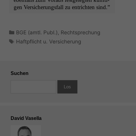
gen Ver­sicherungs­fall zu entricht­en sind.”
Kategorien
BGE (amtl. Publ.)
,
Rechtsprechung
Schlagwörter
Haftpflicht u. Versicherung
Suchen
David Vasella