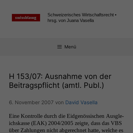
Zum
Inhalt
Schweizerisches Wirtschaftsrecht •
springen
hrsg. von Juana Vasella
Menü
H 153/07: Ausnahme von der
Beitragspflicht (amtl. Publ.)
6. November 2007
von
David Vasella
Eine Kon­trolle durch die Eid­genös­sis­chen Aus­gle­
ich­skasse (
EAK
) 2004/2005 zeigte, dass das
VBS
über Zahlun­gen nicht abgerech­net hat­te, welche es