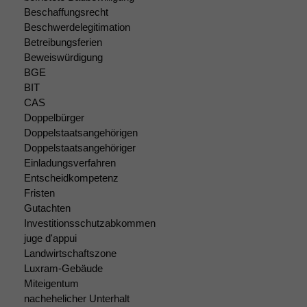
optional, es
Beschaffungsrecht
braucht sie,
Beschwerdelegitimation
damit die
Betreibungsferien
Website
Beweiswürdigung
korrekt
BGE
angezeigt
BIT
werden kann.
CAS
Doppelbürger
Doppelstaatsangehörigen
Statistiken
Doppelstaatsangehöriger
Um unsere
Einladungsverfahren
Website zu
Entscheidkompetenz
verbessern,
Fristen
zeichnen
wir
Gutachten
anonyme
Investitionsschutzabkommen
statistische
juge d'appui
Daten auf.
Landwirtschaftszone
Luxram-Gebäude
Miteigentum
Funktionalität
nachehelicher Unterhalt