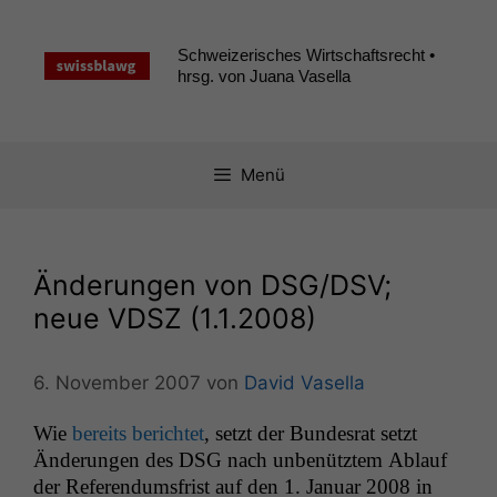
Zum
Inhalt
Schweizerisches Wirtschaftsrecht •
springen
hrsg. von Juana Vasella
Menü
Änderungen von
DSG
/
DSV
;
neue
VDSZ
(1.1.2008)
6. November 2007
von
David Vasella
Wie
bere­its berichtet
, set­zt der Bun­desrat set­zt
Änderun­gen des
DSG
nach unbenütztem Ablauf
der Ref­er­en­dums­frist auf den 1. Jan­u­ar 2008 in