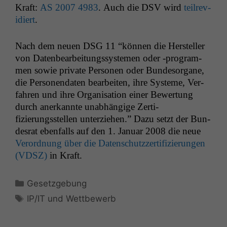
Kraft:
AS
2007 4983
. Auch die
DSV
wird
teil­re­v­
i­diert
.
Nach dem neuen
DSG
11 “kön­nen die Her­steller
von Daten­bear­beitungssys­te­men oder ‑pro­gram­
men sowie pri­vate Per­so­n­en oder Bun­des­or­gane,
die Per­so­n­en­dat­en bear­beit­en, ihre Sys­teme, Ver­
fahren und ihre Organ­i­sa­tion ein­er Bew­er­tung
durch anerkan­nte unab­hängige Zer­ti­
fizierungsstellen unterziehen.” Dazu set­zt der Bun­
desrat eben­falls auf den 1. Jan­u­ar 2008 die neue
Verord­nung über die Daten­schutzzer­ti­fizierun­gen
(
VDSZ
)
in Kraft.
Kategorien
Gesetzgebung
Schlagwörter
IP/IT und Wettbewerb