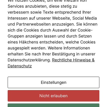
Wir nutzen Cookies, um eine Vielzahl von
statistische
Venezuela
Daten auf.
Services anzubieten, diese stetig zu
VRK
verbessern sowie Texte entsprechend Ihrer
Wiederherstellungsanordnung
Interessen auf unserer Webseite, Social Media
Zivilprozessordnung
Funktionalität
und Partnerwebseiten anzuzeigen. Sie können
ZPO
Einige
sich die Cookies durch Auswahl der Cookie-
Zustellfiktion
Funktionen auf
Gruppen anzeigen lassen und durch Setzen
dieser Website
Zuständigkeit
sind optional.
Öffentliches Personalrecht
eines Häkchens entscheiden, welche Cookies
Wenn Sie
Öffentlichkeitsprinzip
ausgespielt werden. Weitere Informationen
diese Option
erhalten Sie nach Ihrer Bestätigung in unserer
deaktivieren,
Datenschutzerklärung.
Rechtliche Hinweise &
kann die
Website nicht
Datenschutz
zu 100%
funktionieren.
anmelden
Einstellungen
Marketing
Wir speichern
Nicht erlauben
anonyme Daten ab,
um interne