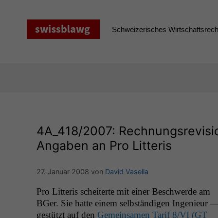
Zum
Inhalt
springen
Schweizerisches Wirtschaftsrecht
4A_418
/2007: Rechnungsrevisi
Angaben an Pro Litteris
27. Januar 2008
von
David Vasella
Pro Lit­teris scheit­erte mit ein­er Beschw­erde am
BGer. Sie hat­te einem selb­ständi­gen Inge­nieur 
gestützt auf den
Gemein­samen Tarif 8/
VI
(
GT