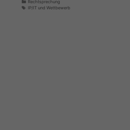
Kategorien
Rechtsprechung
Schlagwörter
IP/IT und Wettbewerb