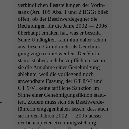
verbindlichen Fest­stel­lun­gen der Vorin­
stanz (Art. 105 Abs. 1 und 2
BGG
) blieb
offen, ob der Beschw­erdegeg­n­er die
Rech­nun­gen für die Jahre 2002 — 2006
über­haupt erhal­ten hat, was er bestritt.
Seine Untätigkeit kann ihm daher schon
aus diesem Grund nicht als Genehmi­
gung zugerech­net wer­den. Der Vorin­
stanz ist aber auch beizupflicht­en, wenn
sie die Annahme ein­er Genehmi­gung
ablehnte, weil die vor­liegend noch
anwend­bare Fas­sung der
GT
8/
VI
und
GT
9/
VI
keine tar­i­fliche Sank­tion im
Sinne ein­er Genehmi­gungs­fik­tion sta­tu­
­
iert. Zudem muss sich die Beschw­erde­
führerin ent­ge­gen­hal­ten lassen, dass auch
sie in den Jahren 2002 — 2005 auss­er
der behaupteten Rech­nungsstel­lung