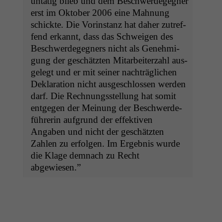
untätig blieb und dem Beschw­erdegeg­n­er
erst im Okto­ber 2006 eine Mah­nung
schick­te. Die Vorin­stanz hat daher zutr­e­f­
fend erkan­nt, dass das Schweigen des
Beschw­erdegeg­n­ers nicht als Genehmi­
gung der geschätzten Mitar­beit­erzahl aus­
gelegt und er mit sein­er nachträglichen
Dekla­ra­tion nicht aus­geschlossen wer­den
darf. Die Rech­nungsstel­lung hat somit
ent­ge­gen der Mei­n­ung der Beschw­erde­
führerin auf­grund der effek­tiv­en
Angaben und nicht der geschätzten
Zahlen zu erfol­gen. Im Ergeb­nis wurde
die Klage dem­nach zu Recht
abgewiesen.”