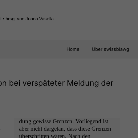
 • hrsg. von Juana Vasella
Home
Über swissblawg
on bei verspäteter Meldung der
dung gewisse Gren­zen. Vor­liegend ist
—
aber nicht dar­ge­tan, dass diese Gren­zen
über­schrit­ten wären. Nach den