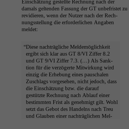
Ein­schätzung gestellte Rech­nung nach der
damals gel­tenden Fas­sung der
GT
unbe­fris­tet zu
rev­i­dieren, wenn der Nutzer nach der Rech­
nungsstel­lung die erforder­lichen Angaben
meldet:
“
Diese nachträgliche Meldemöglichkeit
ergibt sich klar aus
GT
8/
VI
Zif­fer 8.2
und
GT
9/
VI
Zif­fer 7.3. (…) Als Sank­
tion für die verzögerte Mitwirkung wird
einzig die Erhe­bung eines pauschalen
Zuschlags vorge­se­hen, nicht jedoch, dass
die Ein­schätzung bzw. die darauf
gestützte Rech­nung nach Ablauf ein­er
bes­timmten Frist als genehmigt gilt. Wohl
set­zt das Gebot des Han­delns nach Treu
und Glauben ein­er nachträglichen Mel­