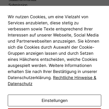
anonyme
Submission
statistische
Submissionsrecht
Daten auf.
Teilungsklage
Wir nutzen Cookies, um eine Vielzahl von
Venezuela
Services anzubieten, diese stetig zu
VRK
verbessern sowie Texte entsprechend Ihrer
Funktionalität
Wiederherstellungsanordnung
Interessen auf unserer Webseite, Social Media
Einige
Zivilprozessordnung
Funktionen auf
und Partnerwebseiten anzuzeigen. Sie können
ZPO
dieser Website
sich die Cookies durch Auswahl der Cookie-
Zustellfiktion
sind optional.
Gruppen anzeigen lassen und durch Setzen
Zuständigkeit
Wenn Sie
Öffentliches Personalrecht
eines Häkchens entscheiden, welche Cookies
diese Option
Öffentlichkeitsprinzip
deaktivieren,
ausgespielt werden. Weitere Informationen
kann die
erhalten Sie nach Ihrer Bestätigung in unserer
Website nicht
Datenschutzerklärung.
Rechtliche Hinweise &
zu 100%
Datenschutz
funktionieren.
anmelden
Einstellungen
Marketing
Wir speichern