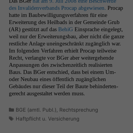
Das BGer
hat am 9. Juli 2008 eine Beschw­erde
des Invali­den­ver­bands Pro­cap abgewiesen.
Pro­cap
hat­te im Baube­wil­li­gungsver­fahren für eine
Erweiterung des Heil­bads in der Gemeinde Grub
(
AR
) gestützt auf das
BehiG
Ein­sprache ein­gelegt,
weil nur der Erweiterungs­bau, aber nicht die ganze
restliche Anlage uneingeschränkt zugänglich war.
Im fol­gen­den Ver­fahren erhielt Pro­cap teil­weise
Recht, ver­langte vor BGer aber weit­erge­hende
Anpas­sun­gen des zwis­chen­zeitlich real­isierten
Baus. Das BGer entsch­ied, dass bei einem Um-
oder Neubau eines öffentlich zugänglichen
Gebäudes nur dieser Teil der Baute behin­derten­
gerecht aus­gestal­tet wer­den muss.
Kategorien
BGE (amtl. Publ.)
,
Rechtsprechung
Schlagwörter
Haftpflicht u. Versicherung