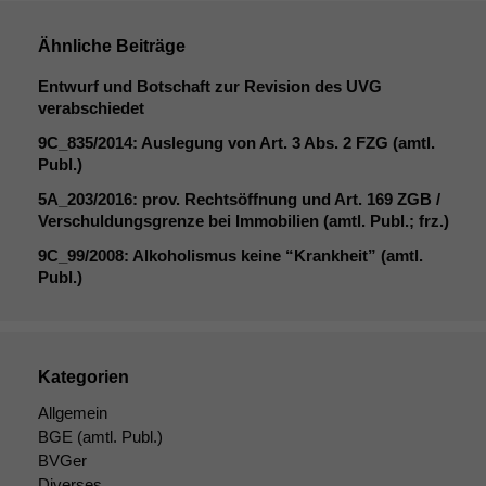
Ähnliche Beiträge
Entwurf und Botschaft zur Revision des
UVG
verabschiedet
9C_835
/2014: Auslegung von Art. 3 Abs. 2
FZG
(amtl.
Publ.)
5A_203
/2016: prov. Rechtsöffnung und Art. 169
ZGB
/
Verschuldungsgrenze bei Immobilien (amtl. Publ.; frz.)
9C_99
/2008: Alkoholismus keine “Krankheit” (amtl.
Publ.)
Kategorien
Allgemein
BGE
(amtl. Publ.)
BVGer
Diverses