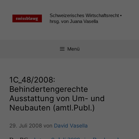
Zum
Inhalt
Schweizerisches Wirtschaftsrecht •
springen
hrsg. von Juana Vasella
Menü
1C_48
/2008:
Behindertengerechte
Ausstattung von Um- und
Neubauten (amtl.Publ.)
29. Juli 2008
von
David Vasella