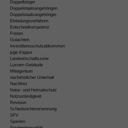
Doppelbürger
Doppelstaatsangehörigen
Doppelstaatsangehöriger
Notwendige
Einladungsverfahren
Cookies
Diese
Entscheidkompetenz
Cookies sind
Fristen
nicht
Gutachten
optional, es
Investitionsschutzabkommen
braucht sie,
juge d'appui
damit die
Landwirtschaftszone
Website
Luxram-Gebäude
korrekt
Miteigentum
angezeigt
nachehelicher Unterhalt
werden kann.
Nachfrist
Natur- und Heimatschutz
Notzuständigkeit
Statistiken
Revision
Um unsere
Schiedsrichterernennung
Website zu
SFV
verbessern,
zeichnen
Spanien
wir
Staatenimmunität