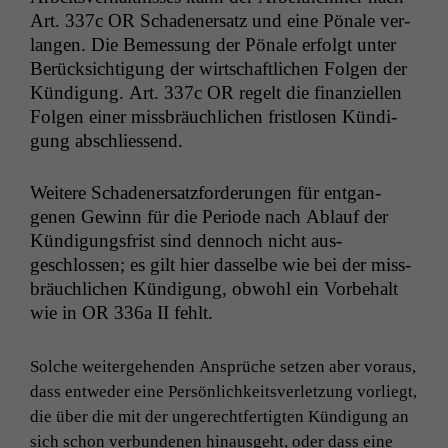
Art. 337c
OR
Schaden­er­satz und eine Pönale ver­
lan­gen. Die Bemes­sung der Pönale erfol­gt unter
Berück­sich­ti­gung der wirtschaftlichen Fol­gen der
Kündi­gung. Art. 337c
OR
regelt die finanziellen
Fol­gen ein­er miss­bräuch­lichen frist­losen Kündi­
gung abschliessend.
Weit­ere Schaden­er­satz­forderun­gen für ent­gan­
genen Gewinn für die Peri­ode nach Ablauf der
Kündi­gungs­frist sind den­noch nicht aus­
geschlossen; es gilt hier das­selbe wie bei der miss­
bräuch­lichen Kündi­gung, obwohl ein Vor­be­halt
wie in
OR
336a
II
fehlt.
Solche weit­erge­hen­den Ansprüche set­zen aber voraus,
dass entwed­er eine Per­sön­lichkeitsver­let­zung vor­liegt,
die über die mit der ungerecht­fer­tigten Kündi­gung an
sich schon ver­bun­de­nen hin­aus­ge­ht, oder dass eine