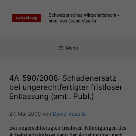
Zum
Inhalt
Schweizerisches Wirtschaftsrecht •
springen
hrsg. von Juana Vasella
Menü
4A_590
/2008: Schadenersatz
bei ungerechtfertigter fristloser
Entlassung (amtl. Publ.)
27. Mai 2009
von
David Vasella
Bei ungerecht­fer­tigten frist­losen Kündi­gun­gen des
Arbeitsver­hält­niss­es kann der Arbeit­nehmer nach