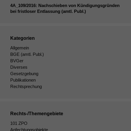
4A_109
/2016: Nachschieben von Kündigungsgründen
bei fristloser Entlassung (amtl. Publ.)
Kategorien
Allgemein
BGE
(amtl. Publ.)
BVGer
Diverses
Gesetzgebung
Publikationen
Rechtsprechung
Rechts-/Themengebiete
Notwendige
Cookies
101 ZPO
Diese
Anfechtungsobjekte