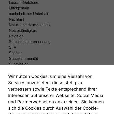
Luxram-Gebäude
Funktionalität
Miteigentum
Einige
nachehelicher Unterhalt
Funktionen auf
dieser Website
Nachfrist
sind optional.
Natur- und Heimatschutz
Wenn Sie
Notzuständigkeit
diese Option
Revision
deaktivieren,
Schiedsrichterernennung
kann die
SFV
Website nicht
Spanien
zu 100%
Staatenimmunität
funktionieren.
Submission
Submissionsrecht
Teilungsklage
Wir nutzen Cookies, um eine Vielzahl von
Marketing
Venezuela
Services anzubieten, diese stetig zu
Wir speichern
VRK
anonyme Daten ab,
verbessern sowie Texte entsprechend Ihrer
Wiederherstellungsanordnung
um interne
Interessen auf unserer Webseite, Social Media
Zivilprozessordnung
marketingtechnische
und Partnerwebseiten anzuzeigen. Sie können
Auswertungen
ZPO
sich die Cookies durch Auswahl der Cookie-
durchführen zu
Zustellfiktion
können. Diese helfen