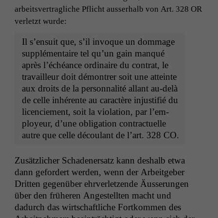
arbeitsver­tragliche Pflicht ausser­halb von Art. 328
OR
ver­let­zt wurde:
Il s’en­suit que, s’il invoque un dom­mage
sup­plé­men­taire tel qu’un gain man­qué
après l’échéance ordi­naire du con­trat, le
tra­vailleur doit démon­tr­er soit une atteinte
aux droits de la per­son­nal­ité allant au-delà
de celle inhérente au car­ac­tère injus­ti­fié du
licen­ciement, soit la vio­la­tion, par l’em­
ployeur, d’une oblig­a­tion con­tractuelle
autre que celle découlant de l’art. 328
CO
.
Zusät­zlich­er Schaden­er­satz kann deshalb etwa
dann gefordert wer­den, wenn der Arbeit­ge­ber
Drit­ten gegenüber ehrver­let­zende Äusserun­gen
über den früheren Angestell­ten macht und
dadurch das wirtschaftliche Fortkom­men des