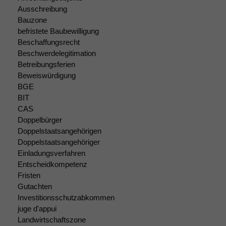
Cookies sind
Ausschreibung
nicht
Bauzone
optional, es
befristete Baubewilligung
braucht sie,
Beschaffungsrecht
damit die
Website
Beschwerdelegitimation
korrekt
Betreibungsferien
angezeigt
Beweiswürdigung
werden kann.
BGE
BIT
CAS
Statistiken
Doppelbürger
Um unsere
Doppelstaatsangehörigen
Website zu
Doppelstaatsangehöriger
verbessern,
Einladungsverfahren
zeichnen
Entscheidkompetenz
wir
Fristen
anonyme
Gutachten
statistische
Investitionsschutzabkommen
Daten auf.
juge d'appui
Landwirtschaftszone