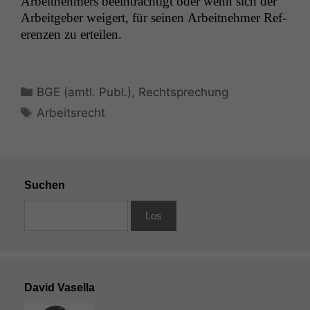
Arbeit­nehmers beein­trächtigt oder wenn sich der
Arbeit­ge­ber weigert, für seinen Arbeit­nehmer Ref­
eren­zen zu erteilen.
Kategorien
BGE (amtl. Publ.)
,
Rechtsprechung
Schlagwörter
Arbeitsrecht
Suchen
David Vasella