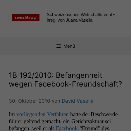
Zum
Inhalt
Schweizerisches Wirtschaftsrecht •
springen
hrsg. von Juana Vasella
Menü
1B_192
/2010: Befangenheit
wegen Facebook-Freundschaft?
30. Oktober 2010
von
David Vasella
Im
vor­liegen­den Ver­fahren
hat­te der Beschw­erde­
führer gel­tend gemacht, ein Gericht­sak­tu­ar sei
befan­gen, weil er als
Face­book
-“Fre­und” des