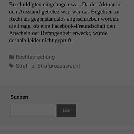
Beschuldigten einge­tra­gen war. Da der Aktu­ar in
den Aus­stand getreten war, war das Begehren zu
Recht als gegen­stand­s­los abgeschrieben wor­den;
die Frage, ob eine Face­book-Fre­und­schaft den
Anschein der Befan­gen­heit erweckt, wurde
deshalb lei­der nicht geprüft.
Kategorien
Rechtsprechung
Schlagwörter
Straf- u. Strafprozessrecht
Suchen