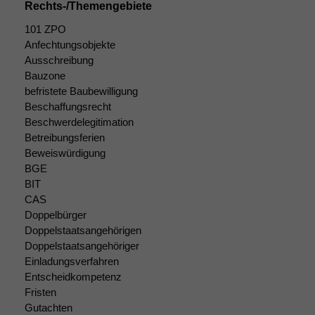
Cookies
Rechts-/Themengebiete
Diese
Cookies sind
101 ZPO
nicht
Anfechtungsobjekte
optional, es
Ausschreibung
braucht sie,
Bauzone
damit die
befristete Baubewilligung
Website
Beschaffungsrecht
korrekt
Beschwerdelegitimation
angezeigt
Betreibungsferien
werden kann.
Beweiswürdigung
BGE
BIT
Statistiken
CAS
Um unsere
Doppelbürger
Website zu
Doppelstaatsangehörigen
verbessern,
zeichnen
Doppelstaatsangehöriger
wir
Einladungsverfahren
anonyme
Entscheidkompetenz
statistische
Fristen
Daten auf.
Gutachten