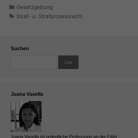
Kategorien
Gesetzgebung
Schlagwörter
Straf- u. Strafprozessrecht
Suchen
Juana Vasella
Juana Vasella ist ordentliche Professorin an der EAH