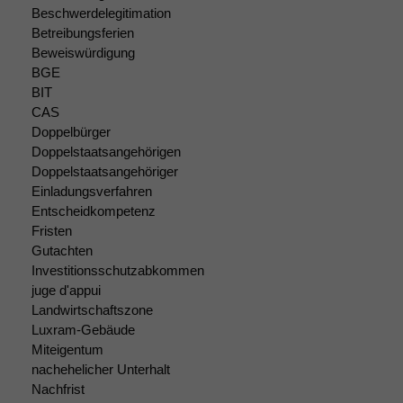
optional, es
Beschwerdelegitimation
braucht sie,
Betreibungsferien
damit die
Beweiswürdigung
Website
korrekt
BGE
angezeigt
BIT
werden kann.
CAS
Doppelbürger
Doppelstaatsangehörigen
Statistiken
Doppelstaatsangehöriger
Um unsere
Einladungsverfahren
Website zu
Entscheidkompetenz
verbessern,
Fristen
zeichnen
Gutachten
wir
Investitionsschutzabkommen
anonyme
juge d'appui
statistische
Landwirtschaftszone
Daten auf.
Luxram-Gebäude
Miteigentum
nachehelicher Unterhalt
Funktionalität
Nachfrist
Einige