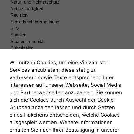
Natur- und Heimatschutz
Funktionen auf
Notzuständigkeit
dieser Website
sind optional.
Revision
Wenn Sie
Schiedsrichterernennung
diese Option
SFV
deaktivieren,
Spanien
kann die
Staatenimmunität
Website nicht
Submission
zu 100%
Submissionsrecht
funktionieren.
Teilungsklage
Wir nutzen Cookies, um eine Vielzahl von
Venezuela
Services anzubieten, diese stetig zu
VRK
verbessern sowie Texte entsprechend Ihrer
Marketing
Wiederherstellungsanordnung
Wir speichern
Interessen auf unserer Webseite, Social Media
Zivilprozessordnung
anonyme Daten ab,
und Partnerwebseiten anzuzeigen. Sie können
ZPO
um interne
sich die Cookies durch Auswahl der Cookie-
Zustellfiktion
marketingtechnische
Gruppen anzeigen lassen und durch Setzen
Zuständigkeit
Auswertungen
durchführen zu
Öffentliches Personalrecht
eines Häkchens entscheiden, welche Cookies
können. Diese helfen
Öffentlichkeitsprinzip
ausgespielt werden. Weitere Informationen
uns, unsere Website
erhalten Sie nach Ihrer Bestätigung in unserer
zu verbessern.