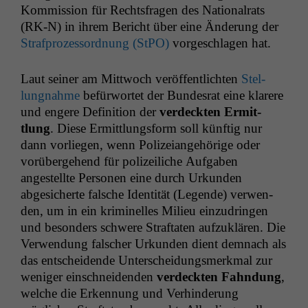
Kom­mis­sion für Rechts­fra­gen des Nation­al­rats
(
RK
‑N) in ihrem Bericht über eine Änderung der
Straf­prozes­sor­d­nung (StPO)
vorgeschla­gen hat.
Laut sein­er am Mittwoch veröf­fentlicht­en
Stel­
lung­nahme
befür­wortet der Bun­desrat eine klarere
und engere Def­i­n­i­tion der
verdeck­ten Ermit­
tlung
. Diese Ermit­tlungs­form soll kün­ftig nur
dann vor­liegen, wenn Polizeiange­hörige oder
vorüberge­hend für polizeiliche Auf­gaben
angestellte Per­so­n­en eine durch Urkun­den
abgesicherte falsche Iden­tität (Leg­ende) ver­wen­
den, um in ein krim­inelles Milieu einzu­drin­gen
und beson­ders schwere Straftat­en aufzuk­lären. Die
Ver­wen­dung falsch­er Urkun­den dient dem­nach als
das entschei­dende Unter­schei­dungsmerk­mal zur
weniger ein­schnei­den­den
verdeck­ten Fah­n­dung
,
welche die Erken­nung und Ver­hin­derung