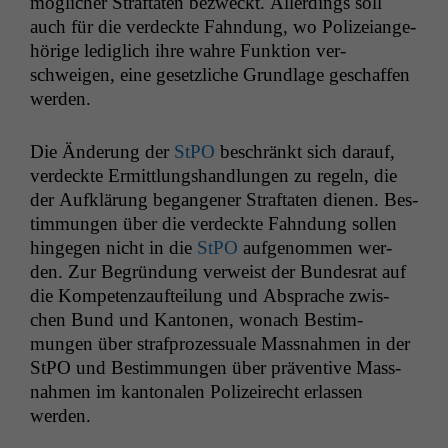
möglich­er Straftat­en bezweckt. Allerd­ings soll
auch für die verdeck­te Fah­n­dung, wo Polizeiange­
hörige lediglich ihre wahre Funk­tion ver­
schweigen, eine geset­zliche Grund­lage geschaf­fen
werden.
Die Änderung der
StPO
beschränkt sich darauf,
verdeck­te Ermit­tlung­shand­lun­gen zu regeln, die
der Aufk­lärung began­gener Straftat­en dienen. Bes­
tim­mungen über die verdeck­te Fah­n­dung sollen
hinge­gen nicht in die
StPO
aufgenom­men wer­
den. Zur Begrün­dung ver­weist der Bun­desrat auf
die Kom­pe­ten­za­ufteilung und Absprache zwis­
chen Bund und Kan­to­nen, wonach Bes­tim­
mungen über straf­prozes­suale Mass­nah­men in der
StPO und Bes­tim­mungen über präven­tive Mass­
nah­men im kan­tonalen Polizeirecht erlassen
werden.