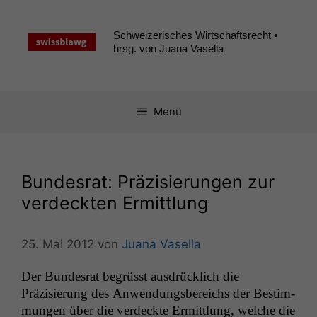
Zum
Inhalt
Schweizerisches Wirtschaftsrecht •
springen
hrsg. von Juana Vasella
Menü
Bundesrat: Präzisierungen zur
verdeckten Ermittlung
25. Mai 2012
von
Juana Vasella
Der Bun­desrat begrüsst aus­drück­lich die
Präzisierung des Anwen­dungs­bere­ichs der Bes­tim­
mungen über die verdeck­te Ermit­tlung, welche die