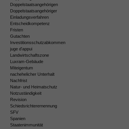
korrekt
Doppelstaatsangehörigen
angezeigt
Doppelstaatsangehöriger
werden kann.
Einladungsverfahren
Entscheidkompetenz
Fristen
Statistiken
Gutachten
Um unsere
Investitionsschutzabkommen
Website zu
juge d'appui
verbessern,
Landwirtschaftszone
zeichnen
wir
Luxram-Gebäude
anonyme
Miteigentum
statistische
nachehelicher Unterhalt
Daten auf.
Nachfrist
Natur- und Heimatschutz
Notzuständigkeit
Funktionalität
Revision
Einige
Schiedsrichterernennung
Funktionen auf
SFV
dieser Website
Spanien
sind optional.
Staatenimmunität
Wenn Sie