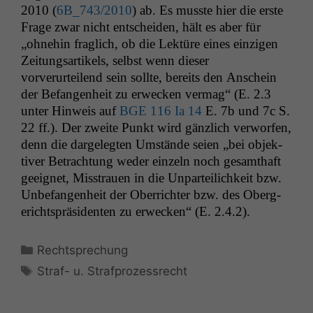
2010 (
6B_743
/2010
) ab. Es musste hier die erste
Frage zwar nicht entschei­den, hält es aber für
„ohne­hin fraglich, ob die Lek­türe eines einzi­gen
Zeitungsar­tikels, selb­st wenn dieser
vorverurteilend sein sollte, bere­its den Anschein
der Befan­gen­heit zu erweck­en ver­mag“ (E. 2.3
unter Hin­weis auf
BGE
116 Ia 14
E. 7b und 7c S.
22 ff.). Der zweite Punkt wird gän­zlich ver­wor­fen,
denn die dargelegten Umstände seien „bei objek­
tiv­er Betra­ch­tung wed­er einzeln noch gesamthaft
geeignet, Mis­strauen in die Unparteilichkeit bzw.
Unbe­fan­gen­heit der Ober­richter bzw. des Oberg­
ericht­spräsi­den­ten zu erweck­en“ (E. 2.4.2).
Kategorien
Rechtsprechung
Schlagwörter
Straf- u. Strafprozessrecht