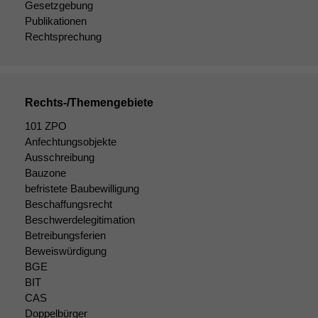
Gesetzgebung
Publikationen
Rechtsprechung
Rechts-/Themengebiete
101 ZPO
Anfechtungsobjekte
Ausschreibung
Bauzone
befristete Baubewilligung
Notwendige
Beschaffungsrecht
Cookies
Beschwerdelegitimation
Diese
Cookies sind
Betreibungsferien
nicht
Beweiswürdigung
optional, es
BGE
braucht sie,
BIT
damit die
CAS
Website
Doppelbürger