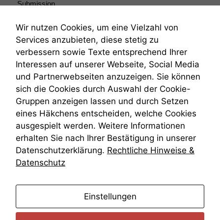
Submission
diese Option
Submissionsrecht
deaktivieren,
Teilungsklage
kann die
Wir nutzen Cookies, um eine Vielzahl von
Website nicht
Venezuela
Services anzubieten, diese stetig zu
zu 100%
VRK
verbessern sowie Texte entsprechend Ihrer
funktionieren.
Wiederherstellungsanordnung
Interessen auf unserer Webseite, Social Media
Zivilprozessordnung
und Partnerwebseiten anzuzeigen. Sie können
ZPO
sich die Cookies durch Auswahl der Cookie-
Marketing
Zustellfiktion
Wir speichern
Gruppen anzeigen lassen und durch Setzen
Zuständigkeit
anonyme Daten ab,
Öffentliches Personalrecht
eines Häkchens entscheiden, welche Cookies
um interne
Öffentlichkeitsprinzip
ausgespielt werden. Weitere Informationen
marketingtechnische
erhalten Sie nach Ihrer Bestätigung in unserer
Auswertungen
durchführen zu
Datenschutzerklärung.
Rechtliche Hinweise &
können. Diese helfen
Datenschutz
uns, unsere Website
zu verbessern.
anmelden
Einstellungen