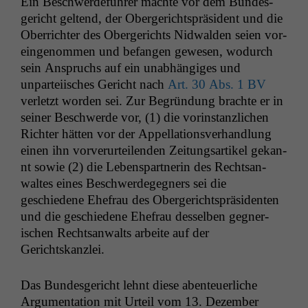
Ein Beschw­erde­führer machte vor dem Bun­des­
gericht gel­tend, der Oberg­ericht­spräsi­dent und die
Ober­richter des Oberg­erichts Nid­walden seien vor­
ein­genom­men und befan­gen gewe­sen, wodurch
sein Anspruchs auf ein unab­hängiges und
unpartei­is­ches Gericht nach
Art. 30 Abs. 1
BV
ver­let­zt wor­den sei. Zur Begrün­dung brachte er in
sein­er Beschw­erde vor, (1) die vorin­stan­zlichen
Richter hät­ten vor der Appel­la­tionsver­hand­lung
einen ihn vorverurteilen­den Zeitungsar­tikel gekan­
nt sowie (2) die Lebenspart­ner­in des Recht­san­
waltes eines Beschw­erdegeg­n­ers sei die
geschiedene Ehe­frau des Oberg­ericht­spräsi­den­ten
und die geschiedene Ehe­frau des­sel­ben geg­ner­
ischen Recht­san­walts arbeite auf der
Gerichtskanzlei.
Das Bun­des­gericht lehnt diese aben­teuer­liche
Argu­men­ta­tion mit Urteil vom 13. Dezem­ber