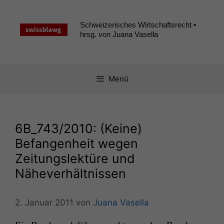
Zum
Inhalt
Schweizerisches Wirtschaftsrecht •
springen
hrsg. von Juana Vasella
Menü
6B_743
/2010: (Keine)
Befangenheit wegen
Zeitungslektüre und
Näheverhältnissen
2. Januar 2011
von
Juana Vasella