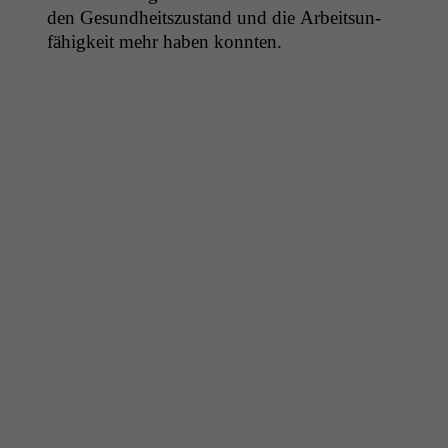
den Gesund­heit­szu­s­tand und die Arbeit­sun­
fähigkeit mehr haben konnten.