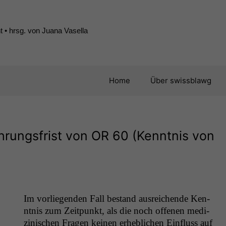
 • hrsg. von Juana Vasella
Home
Über swissblawg
hrungsfrist von
OR
60 (Kenntnis von
Im vor­liegen­den Fall bestand aus­re­ichende Ken­
nt­nis zum Zeit­punkt, als die noch offe­nen medi­
zinis­chen Fra­gen keinen erhe­blichen Ein­fluss auf