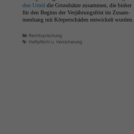
den Urteil
die Grund­sätze zusam­men, die bish­er
für den Beginn der Ver­jährungs­frist im Zusam­
men­hang mit Kör­per­schä­den entwick­elt wurden.
Kategorien
Rechtsprechung
Schlagwörter
Haftpflicht u. Versicherung