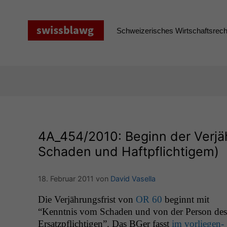
Zum
Inhalt
springen
Schweizerisches Wirtschaftsrecht
4A_454
/2010: Beginn der Verjä
Schaden und Haftpflichtigem)
18. Februar 2011
von
David Vasella
Die Ver­jährungs­frist von
OR
60
begin­nt mit
“Ken­nt­nis vom Schaden und von der Per­son des
Ersatzpflichti­gen”. Das BGer fasst
im vor­liegen­