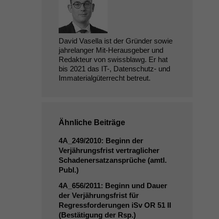
David Vasella ist der Gründer sowie
jahrelanger Mit-Herausgeber und
Redakteur von swissblawg. Er hat
bis 2021 das IT-, Datenschutz- und
Immaterialgüterrecht betreut.
Ähnliche Beiträge
4A_249
/2010: Beginn der
Verjährungsfrist vertraglicher
Schadenersatzansprüche (amtl.
Publ.)
4A_656
/2011: Beginn und Dauer
der Verjährungsfrist für
Regressforderungen iSv
OR
51
II
(Bestätigung der Rsp.)