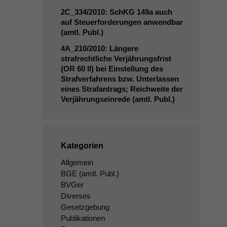
2C_334
/2010: SchKG 149a auch
auf Steuerforderungen anwendbar
(amtl. Publ.)
4A_210
/2010: Längere
strafrechtliche Verjährungsfrist
(
OR
60
II
) bei Einstellung des
Strafverfahrens bzw. Unterlassen
eines Strafantrags; Reichweite der
Verjährungseinrede (amtl. Publ.)
Kategorien
Allgemein
BGE
(amtl. Publ.)
BVGer
Diverses
Gesetzgebung
Publikationen