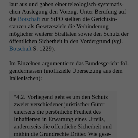
laut aus und gaben ein­er tele­ol­o­gisch-sys­tem­a­tis­
chen Ausle­gung den Vorzug. Unter Beru­fung auf
die
Botschaft
zur StPO stell­ten die Gerichtsin­
stanzen als Geset­zesziele die Ver­hin­derung
möglich­er weit­er­er Straftat­en sowie den Schutz der
öffentlichen Sicher­heit in den Vorder­grund (vgl.
Botschaft
S. 1229).
Im Einzel­nen argu­men­tierte das Bun­des­gericht fol­
gen­der­massen (inof­fizielle Über­set­zung aus dem
Italienischen):
“4.2. Vor­liegend geht es um den Schutz
zweier ver­schieden­er juris­tis­ch­er Güter:
ein­er­seits die per­sön­liche Frei­heit des
Inhaftierten in Erwartung eines Urteils,
ander­er­seits die öffentliche Sicher­heit und
mithin die Grun­drechte Drit­ter. Wie gese­