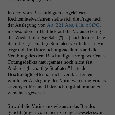
In dem vom Beschuldigten ein­geleit­eten
Rechtsmit­telver­fahren stellte sich die Frage nach
der Ausle­gung von
Art. 221 Abs. 1 lit. c StPO
,
ins­beson­dere in Hin­blick auf die Voraus­set­zung
der Wieder­hol­ungs­ge­fahr (“[…] nach­dem sie bere­
its früher gle­ichar­tige Straftat­en verübt hat.”). Hin­
ter­grund: Im Unter­suchungssta­di­um stand die
Verübung des dem Beschuldigten vorge­wor­fe­nen
Tötungs­de­lik­ts naturgemäss noch nicht fest.
Andere “gle­ichar­tige Straftat­en” hat­te der
Beschuldigte offen­bar nicht verübt. Bei rein
wörtlich­er Ausle­gung der Norm wären die Voraus­
set­zun­gen für eine Unter­suchung­shaft mithin zu
verneinen gewesen.
Sowohl die Vorin­stanz wie auch das Bun­des­
gericht gin­gen von einem zu engen Geset­zeswort­