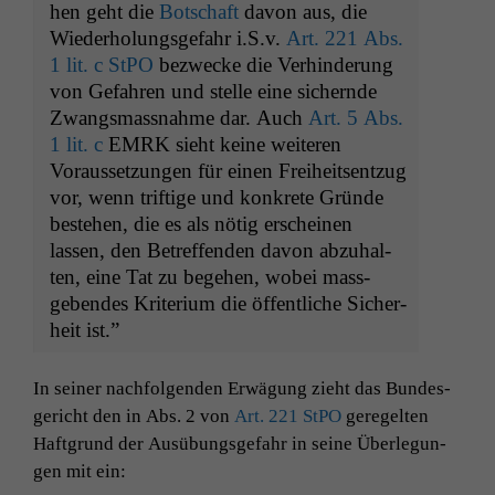
hen geht die
Botschaft
davon aus, die
Wieder­hol­ungs­ge­fahr i.S.v.
Art. 221 Abs.
1 lit. c StPO
bezwecke die Ver­hin­derung
von Gefahren und stelle eine sich­ernde
Zwangs­mass­nahme dar. Auch
Art. 5 Abs.
1 lit. c
EMRK
sieht keine weit­eren
Voraus­set­zun­gen für einen Frei­heit­sentzug
vor, wenn triftige und konkrete Gründe
beste­hen, die es als nötig erscheinen
lassen, den Betr­e­f­fend­en davon abzuhal­
ten, eine Tat zu bege­hen, wobei mass­
geben­des Kri­teri­um die öffentliche Sicher­
heit ist.”
In sein­er nach­fol­gen­den Erwä­gung zieht das Bun­des­
gericht den in Abs. 2 von
Art. 221 StPO
geregel­ten
Haft­grund der Ausübungs­ge­fahr in seine Über­legun­
gen mit ein: