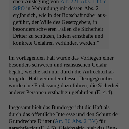
chen Ausle­gung von
Art. 221 Abs. 1 lit. c
StPO
in Verbindung mit dessen Abs. 2
ergibt sich, wie in der Botschaft näher aus­
ge­führt, der Wille des Geset­zge­bers, in
beson­ders schw­eren Fällen die Sicher­heit
Drit­ter zu schützen, indem ern­sthafte und
konkrete Gefahren ver­hin­dert werden.”
Im vor­liegen­den Fall wurde das Vor­liegen ein­er
beson­ders schw­eren und real­is­tis­chen Gefahr
bejaht, welche sich nur durch die Aufrechter­hal­
tung der Haft ver­hin­dern liesse. Demge­genüber
würde eine Freilas­sung dazu führen, die Sicher­heit
ander­er Per­so­n­en ersthaft zu gefährden (E. 4.4).
Ins­ge­samt hielt das Bun­des­gericht die Haft als
durch das öffentliche Inter­esse und den Schutz der
Grun­drechte Drit­ter (
Art. 36 Abs. 2
BV
) für
gerecht­fer­tigt (E. 4.5). Gle­ichzeit­ig hielt das Bun­