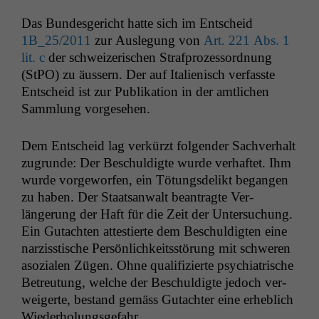
Das Bun­des­gericht hat­te sich im Entscheid
1B_25
/2011
zur Ausle­gung von
Art. 221 Abs. 1
lit. c
der schweiz­erischen Straf­prozes­sor­d­nung
(StPO) zu äussern. Der auf Ital­ienisch ver­fasste
Entscheid ist zur Pub­lika­tion in der amtlichen
Samm­lung vorgesehen.
Dem Entscheid lag verkürzt fol­gen­der Sachver­halt
zugrunde: Der Beschuldigte wurde ver­haftet. Ihm
wurde vorge­wor­fen, ein Tötungs­de­likt began­gen
zu haben. Der Staat­san­walt beantragte Ver­
längerung der Haft für die Zeit der Unter­suchung.
Ein Gutacht­en attestierte dem Beschuldigten eine
narzis­stis­che Per­sön­lichkeitsstörung mit schw­eren
asozialen Zügen. Ohne qual­i­fizierte psy­chi­a­trische
Betreutung, welche der Beschuldigte jedoch ver­
weigerte, bestand gemäss Gutachter eine erhe­blich
Wiederholungsgefahr.