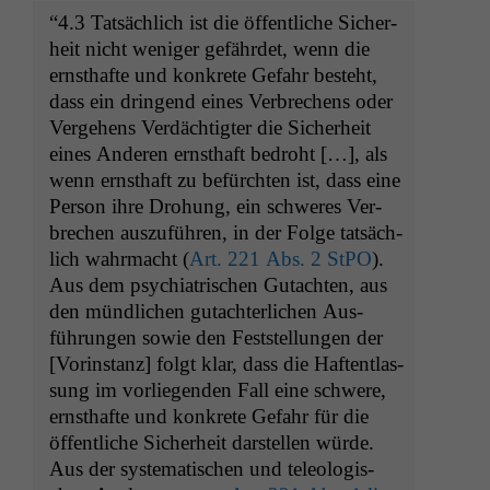
“4.3 Tat­säch­lich ist die öffentliche Sicher­
heit nicht weniger gefährdet, wenn die
ern­sthafte und konkrete Gefahr beste­ht,
dass ein drin­gend eines Ver­brechens oder
Verge­hens Verdächtigter die Sicher­heit
eines Anderen ern­sthaft bedro­ht […], als
wenn ern­sthaft zu befürcht­en ist, dass eine
Per­son ihre Dro­hung, ein schw­eres Ver­
brechen auszuführen, in der Folge tat­säch­
lich wahrma­cht (
Art. 221 Abs. 2 StPO
).
Aus dem psy­chi­a­trischen Gutacht­en, aus
den mündlichen gutachter­lichen Aus­
führun­gen sowie den Fest­stel­lun­gen der
[Vorin­stanz] fol­gt klar, dass die Haf­tent­las­
sung im vor­liegen­den Fall eine schwere,
ern­sthafte und konkrete Gefahr für die
öffentliche Sicher­heit darstellen würde.
Aus der sys­tem­a­tis­chen und tele­ol­o­gis­