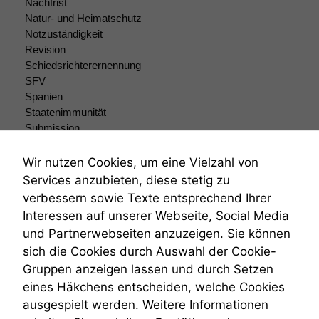
Nachfrist
Natur- und Heimatschutz
Notzuständigkeit
Revision
Schiedsrichterernennung
SFV
Spanien
Staatenimmunität
Submission
Submissionsrecht
Teilungsklage
Wir nutzen Cookies, um eine Vielzahl von
Venezuela
Services anzubieten, diese stetig zu
VRK
verbessern sowie Texte entsprechend Ihrer
Wiederherstellungsanordnung
Interessen auf unserer Webseite, Social Media
Zivilprozessordnung
und Partnerwebseiten anzuzeigen. Sie können
ZPO
sich die Cookies durch Auswahl der Cookie-
Zustellfiktion
Gruppen anzeigen lassen und durch Setzen
Zuständigkeit
Öffentliches Personalrecht
eines Häkchens entscheiden, welche Cookies
Öffentlichkeitsprinzip
ausgespielt werden. Weitere Informationen