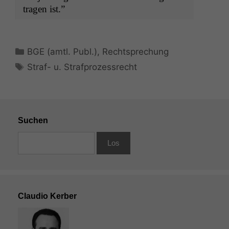
tra­gen ist.”
Kategorien
BGE (amtl. Publ.)
,
Rechtsprechung
Schlagwörter
Straf- u. Strafprozessrecht
Notwendige
Cookies
Diese
Cookies sind
nicht
optional, es
Suchen
braucht sie,
damit die
Website
korrekt
angezeigt
werden kann.
Claudio Kerber
Statistiken
Um unsere