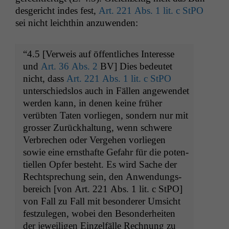
des­gericht indes fest,
Art. 221 Abs. 1 lit. c StPO
sei nicht leichthin anzuwenden:
“4.5 [Ver­weis auf öffentlich­es Inter­esse
und
Art. 36 Abs. 2
BV
] Dies bedeutet
nicht, dass
Art. 221 Abs. 1 lit. c StPO
unter­schied­s­los auch in Fällen angewen­det
wer­den kann, in denen keine früher
verübten Tat­en vor­liegen, son­dern nur mit
gross­er Zurück­hal­tung, wenn schwere
Ver­brechen oder Verge­hen vor­liegen
sowie eine ern­sthafte Gefahr für die poten­
tiellen Opfer beste­ht. Es wird Sache der
Recht­sprechung sein, den Anwen­dungs­
bere­ich [von Art. 221 Abs. 1 lit. c StPO]
von Fall zu Fall mit beson­der­er Umsicht
festzule­gen, wobei den Beson­der­heit­en
der jew­eili­gen Einzelfälle Rech­nung zu