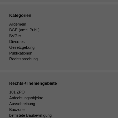
Marketing
Kategorien
Wir speichern
anonyme Daten ab,
Allgemein
um interne
BGE
(amtl. Publ.)
marketingtechnische
BVGer
Auswertungen
Diverses
durchführen zu
Gesetzgebung
können. Diese helfen
Publikationen
uns, unsere Website
Rechtsprechung
zu verbessern.
Rechts-/Themengebiete
101 ZPO
Anfechtungsobjekte
Ausschreibung
Bauzone
befristete Baubewilligung