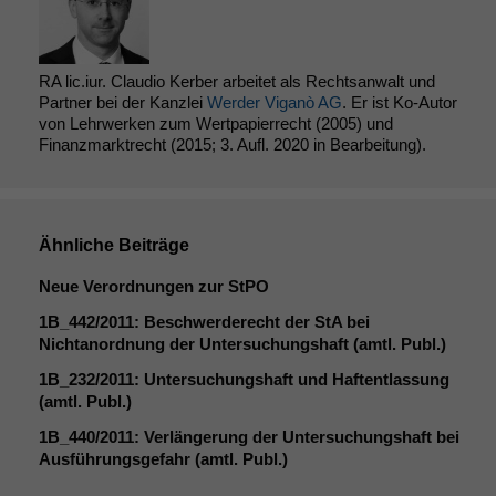
Website zu
verbessern,
zeichnen
RA lic.iur. Claudio Kerber arbeitet als Rechtsanwalt und
wir
Partner bei der Kanzlei
Werder Viganò AG
. Er ist Ko-Autor
anonyme
von Lehrwerken zum Wertpapierrecht (2005) und
statistische
Finanzmarktrecht (2015; 3. Aufl. 2020 in Bearbeitung).
Daten auf.
Funktionalität
Ähnliche Beiträge
Einige
Funktionen auf
Neue Verordnungen zur StPO
dieser Website
sind optional.
1B_442
/2011: Beschwerderecht der StA bei
Wenn Sie
Nichtanordnung der Untersuchungshaft (amtl. Publ.)
diese Option
1B_232
/2011: Untersuchungshaft und Haftentlassung
deaktivieren,
(amtl. Publ.)
kann die
Website nicht
1B_440
/2011: Verlängerung der Untersuchungshaft bei
zu 100%
Ausführungsgefahr (amtl. Publ.)
funktionieren.