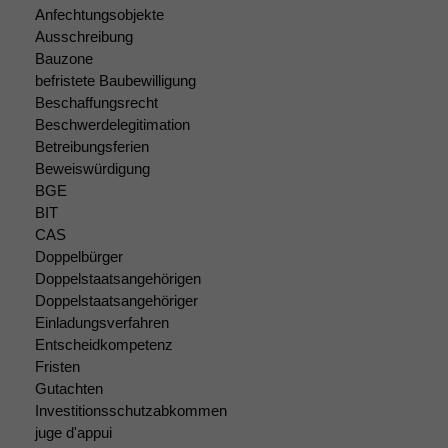
Anfechtungsobjekte
Cookies sind
nicht
Ausschreibung
optional, es
Bauzone
braucht sie,
befristete Baubewilligung
damit die
Beschaffungsrecht
Website
Beschwerdelegitimation
korrekt
Betreibungsferien
angezeigt
Beweiswürdigung
werden kann.
BGE
BIT
CAS
Statistiken
Doppelbürger
Um unsere
Doppelstaatsangehörigen
Website zu
Doppelstaatsangehöriger
verbessern,
Einladungsverfahren
zeichnen
wir
Entscheidkompetenz
anonyme
Fristen
statistische
Gutachten
Daten auf.
Investitionsschutzabkommen
juge d'appui