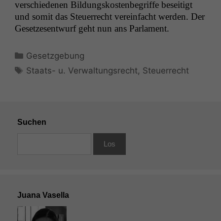
ver­schiede­nen Bil­dungskosten­be­griffe beseit­igt
und somit das Steuer­recht vere­in­facht wer­den. Der
Geset­ze­sen­twurf geht nun ans Parlament.
Kategorien
Gesetzgebung
Schlagwörter
Staats- u. Verwaltungsrecht
,
Steuerrecht
Suchen
Juana Vasella