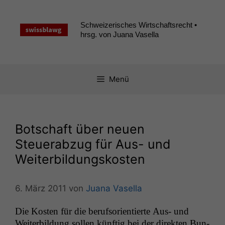
Zum
Inhalt
Schweizerisches Wirtschaftsrecht •
springen
hrsg. von Juana Vasella
Menü
Botschaft über neuen
Steuerabzug für Aus- und
Weiterbildungskosten
6. März 2011
von
Juana Vasella
Die Kosten für die beruf­sori­en­tierte Aus- und
Weit­er­bil­dung sollen kün­ftig bei der direk­ten Bun­