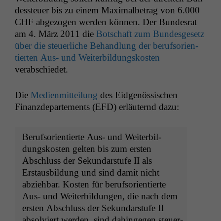
dess­teuer bis zu einem Max­i­mal­be­trag von 6.000
CHF
abge­zo­gen wer­den kön­nen. Der Bun­desrat
am 4. März 2011 die
Botschaft zum Bun­des­ge­setz
über die steuer­liche Behand­lung der beruf­sori­en­
tierten Aus- und Weit­er­bil­dungskosten
verabschiedet.
Die
Medi­en­mit­teilung
des Eid­genös­sis­chen
Finanzde­parte­ments (
EFD
) erläuternd dazu:
Beruf­sori­en­tierte Aus- und Weit­er­bil­
dungskosten gel­ten bis zum ersten
Abschluss der Sekun­darstufe
II
als
Erstaus­bil­dung und sind damit nicht
abziehbar. Kosten für beruf­sori­en­tierte
Aus- und Weit­er­bil­dun­gen, die nach dem
ersten Abschluss der Sekun­darstufe
II
absolviert wer­den, sind dahinge­gen steuer­