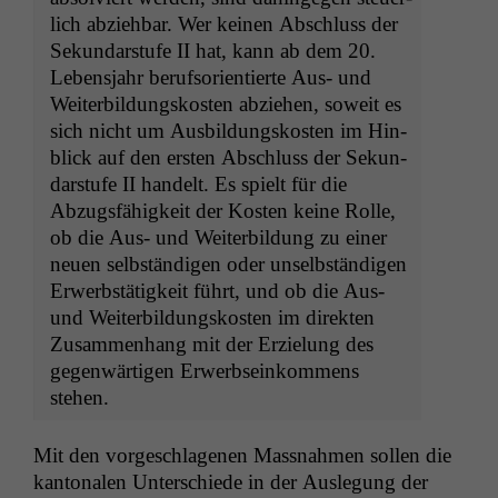
lich abziehbar. Wer keinen Abschluss der
Sekun­darstufe
II
hat, kann ab dem 20.
Leben­s­jahr beruf­sori­en­tierte Aus- und
Weit­er­bil­dungskosten abziehen, soweit es
sich nicht um Aus­bil­dungskosten im Hin­
blick auf den ersten Abschluss der Sekun­
darstufe
II
han­delt. Es spielt für die
Abzugs­fähigkeit der Kosten keine Rolle,
ob die Aus- und Weit­er­bil­dung zu ein­er
neuen selb­ständi­gen oder unselb­ständi­gen
Erwerb­stätigkeit führt, und ob die Aus-
und Weit­er­bil­dungskosten im direk­ten
Zusam­men­hang mit der Erzielung des
gegen­wär­ti­gen Erwerb­seinkom­mens
stehen.
Mit den vorgeschla­ge­nen Mass­nah­men sollen die
kan­tonalen Unter­schiede in der Ausle­gung der