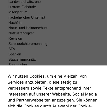
Landwirtschaftszone
Funktionalität
Luxram-Gebäude
Einige
Miteigentum
Funktionen auf
nachehelicher Unterhalt
dieser Website
Nachfrist
sind optional.
Natur- und Heimatschutz
Wenn Sie
Notzuständigkeit
diese Option
Revision
deaktivieren,
Schiedsrichterernennung
kann die
SFV
Website nicht
zu 100%
Spanien
funktionieren.
Staatenimmunität
Submission
Submissionsrecht
Marketing
Teilungsklage
Wir nutzen Cookies, um eine Vielzahl von
Wir speichern
Venezuela
Services anzubieten, diese stetig zu
anonyme Daten ab,
VRK
verbessern sowie Texte entsprechend Ihrer
um interne
Wiederherstellungsanordnung
Interessen auf unserer Webseite, Social Media
marketingtechnische
Zivilprozessordnung
Auswertungen
und Partnerwebseiten anzuzeigen. Sie können
ZPO
durchführen zu
sich die Cookies durch Auswahl der Cookie-
Zustellfiktion