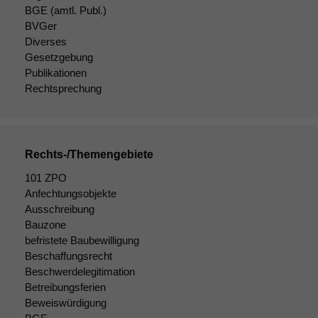
BGE
(amtl. Publ.)
BVGer
Diverses
Gesetzgebung
Notwendige
Publikationen
Cookies
Diese
Rechtsprechung
Cookies sind
nicht
optional, es
braucht sie,
Rechts-/Themengebiete
damit die
Website
101 ZPO
korrekt
Anfechtungsobjekte
angezeigt
Ausschreibung
werden kann.
Bauzone
befristete Baubewilligung
Beschaffungsrecht
Statistiken
Beschwerdelegitimation
Um unsere
Betreibungsferien
Website zu
Beweiswürdigung
verbessern,