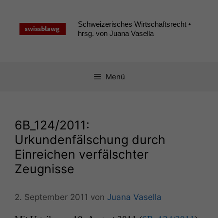
Zum
Inhalt
Schweizerisches Wirtschaftsrecht •
springen
hrsg. von Juana Vasella
Menü
6B_124
/2011:
Urkundenfälschung durch
Einreichen verfälschter
Zeugnisse
2. September 2011
von
Juana Vasella