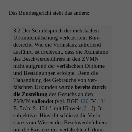
Das Bun­des­gericht sieht das anders:
3.2 Der Schuld­spruch der mehrfachen
Urkun­den­fälschung ver­let­zt kein Bun­
desrecht. Wie die Vorin­stanz zutr­e­f­fend
aus­führt, ist irrel­e­vant, dass die Auf­nahme
des Beschw­erde­führers in den
ZVMN
nicht auf­grund der ver­fälscht­en Diplome
und Bestä­ti­gun­gen erfol­gte. Denn die
Tathand­lung des Gebrauchs von ver­
fälscht­en Urkun­den wurde
bere­its durch
die Zustel­lung
des Gesuchs an den
ZVMN
vol­len­det
(vgl.
BGE
120
IV
131
E. 5c/cc S. 131 f. mit Hin­weis; […]). In
sub­jek­tiv­er Hin­sicht schliesst die Vorin­
stanz vom Wis­sen des Beschw­erde­führers
um die Exis­tenz der ver­fälscht­en Urkun­