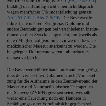
Mit Urteil vom 18. August 2011 (
6B_124
/2011
)
bestätigt das Bun­des­gericht einen Schuld­spruch
wegen mehrfach­er Urkun­den­fälschung gemäss
Art. 251 Ziff. 1 Abs. 3 StGB
. Der Beschw­erde­
führer hat­te mehrere Zeug­nisse, Diplome und
andere Bescheini­gun­gen bei ver­schiede­nen Insti­tu­
tio­nen zu dem Zwecke ein­gere­icht, um jew­eils als
deren Mit­glied aufgenom­men zu wer­den bzw. als
medi­zinis­ch­er Masseur anerkan­nt zu wer­den. Die
beigelegten Doku­mente waren unbe­strit­ten­er­
massen verfälscht.
Der Beschw­erde­führer hat­te unter anderem gerügt,
dass die ver­fälscht­en Doku­mente nicht Voraus­set­
zung für die Auf­nahme in den Zen­tralver­band der
Masseure und Naturmedi­zinis­chen Ther­a­peuten
der Schweiz (
ZVMN
) gewe­sen seien, weshalb
wed­er eine Täuschung noch ein Han­deln in
Schädi­gungs- oder Vorteilsab­sicht gegeben sei.