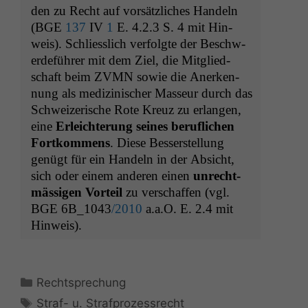
den zu Recht auf vorsät­zlich­es Han­deln
(
BGE
137
IV
1
E. 4.2.3 S. 4 mit Hin­
weis). Schliesslich ver­fol­gte der Beschw­
erde­führer mit dem Ziel, die Mit­glied­
schaft beim
ZVMN
sowie die Anerken­
nung als medi­zinis­ch­er Masseur durch das
Schweiz­erische Rote Kreuz zu erlan­gen,
eine
Erle­ichterung seines beru­flichen
Fortkom­mens
. Diese Besser­stel­lung
genügt für ein Han­deln in der Absicht,
sich oder einem anderen einen
unrecht­
mäs­si­gen Vorteil
zu ver­schaf­fen (vgl.
BGE
6B_1043
/2010
a.a.O. E. 2.4 mit
Hinweis).
Kategorien
Rechtsprechung
Schlagwörter
Straf- u. Strafprozessrecht