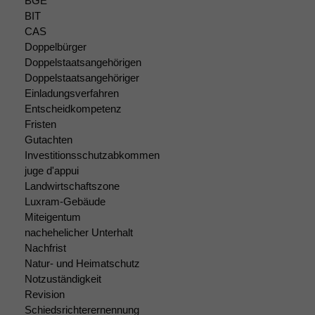
BGE
zeichnen
BIT
wir
CAS
anonyme
statistische
Doppelbürger
Daten auf.
Doppelstaatsangehörigen
Doppelstaatsangehöriger
Einladungsverfahren
Funktionalität
Entscheidkompetenz
Einige
Fristen
Funktionen auf
Gutachten
dieser Website
Investitionsschutzabkommen
sind optional.
juge d'appui
Wenn Sie
Landwirtschaftszone
diese Option
Luxram-Gebäude
deaktivieren,
Miteigentum
kann die
nachehelicher Unterhalt
Website nicht
Nachfrist
zu 100%
funktionieren.
Natur- und Heimatschutz
Notzuständigkeit
Revision
Schiedsrichterernennung
Marketing