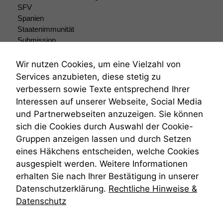
SFV
Wir speichern
anonyme Daten ab,
Spanien
um interne
Staatenimmunität
marketingtechnische
Submission
Auswertungen
Submissionsrecht
durchführen zu
Teilungsklage
Wir nutzen Cookies, um eine Vielzahl von
können. Diese helfen
Venezuela
Services anzubieten, diese stetig zu
uns, unsere Website
VRK
zu verbessern.
verbessern sowie Texte entsprechend Ihrer
Wiederherstellungsanordnung
Interessen auf unserer Webseite, Social Media
Zivilprozessordnung
und Partnerwebseiten anzuzeigen. Sie können
ZPO
sich die Cookies durch Auswahl der Cookie-
Zustellfiktion
Gruppen anzeigen lassen und durch Setzen
Zuständigkeit
Öffentliches Personalrecht
eines Häkchens entscheiden, welche Cookies
Öffentlichkeitsprinzip
ausgespielt werden. Weitere Informationen
erhalten Sie nach Ihrer Bestätigung in unserer
Datenschutzerklärung.
Rechtliche Hinweise &
Datenschutz