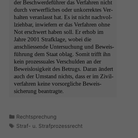
der Beschw­erde­führer das Ver­fahren nicht
durch ver­w­er­flich­es oder unko­r­rek­tes Ver­
hal­ten ver­an­lasst hat. Es ist nicht nachvol­
lziehbar, inwiefern er das Ver­fahren ohne
Not erschw­ert haben soll. Er erhob im
Jahre 2001 Strafk­lage, wobei die
anschliessende Unter­suchung und Bewe­is­
führung dem Staat oblag. Somit trifft ihn
kein prozes­suales Ver­schulden an der
Beweis­losigkeit des Betrugs. Daran ändert
auch der Umstand nichts, dass er im Zivil­
ver­fahren keine vor­sor­gliche Beweis­
sicherung beantragte.
Kategorien
Rechtsprechung
Schlagwörter
Straf- u. Strafprozessrecht