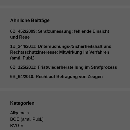
Notwendige
Ähnliche Beiträge
Cookies
Diese
6B_452
/2009: Strafzumessung; fehlende Einsicht
Cookies sind
und Reue
nicht
optional, es
1B_244
/2011: Untersuchungs-/Sicherheitshaft und
braucht sie,
Rechtsschutzinteresse; Mitwirkung im Verfahren
damit die
(amtl. Publ.)
Website
6B_125
/2011: Fristwiederherstellung im Strafprozess
korrekt
angezeigt
6B_64
/2010: Recht auf Befragung von Zeugen
werden kann.
Statistiken
Kategorien
Um unsere
Website zu
Allgemein
verbessern,
BGE
(amtl. Publ.)
zeichnen
BVGer