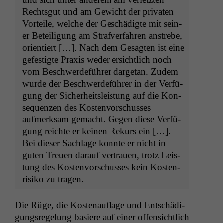
Rechtsgut und am Gewicht der pri­vat­en
Vorteile, welche der Geschädigte mit sein­
er Beteili­gung am Strafver­fahren anstrebe,
ori­en­tiert […]. Nach dem Gesagten ist eine
gefes­tigte Prax­is wed­er ersichtlich noch
vom Beschw­erde­führer dar­ge­tan. Zudem
wurde der Beschw­erde­führer in der Ver­fü­
gung der Sicher­heit­sleis­tung auf die Kon­
se­quen­zen des Kosten­vorschuss­es
aufmerk­sam gemacht. Gegen diese Ver­fü­
gung reichte er keinen Rekurs ein […].
Bei dieser Sach­lage kon­nte er nicht in
guten Treuen darauf ver­trauen, trotz Leis­
tung des Kosten­vorschuss­es kein Kosten­
risiko zu tragen.
Die Rüge, die Koste­nau­flage und Entschädi­
gungsregelung basiere auf ein­er offen­sichtlich