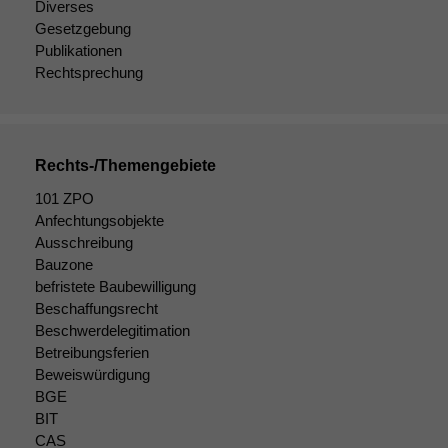
wir
Diverses
anonyme
Gesetzgebung
statistische
Publikationen
Daten auf.
Rechtsprechung
Funktionalität
Einige
Rechts-/Themengebiete
Funktionen auf
dieser Website
101 ZPO
sind optional.
Anfechtungsobjekte
Wenn Sie
Ausschreibung
diese Option
Bauzone
deaktivieren,
befristete Baubewilligung
kann die
Website nicht
Beschaffungsrecht
zu 100%
Beschwerdelegitimation
funktionieren.
Betreibungsferien
Beweiswürdigung
BGE
Marketing
BIT
Wir speichern
CAS