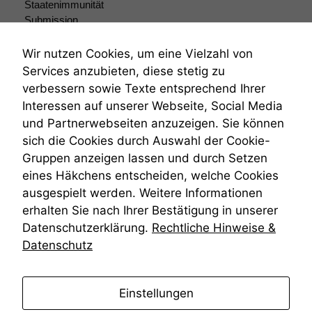
Staatenimmunität
Submission
Submissionsrecht
Teilungsklage
Wir nutzen Cookies, um eine Vielzahl von
Venezuela
Services anzubieten, diese stetig zu
VRK
verbessern sowie Texte entsprechend Ihrer
Wiederherstellungsanordnung
Interessen auf unserer Webseite, Social Media
Zivilprozessordnung
und Partnerwebseiten anzuzeigen. Sie können
ZPO
sich die Cookies durch Auswahl der Cookie-
Zustellfiktion
Gruppen anzeigen lassen und durch Setzen
Zuständigkeit
Öffentliches Personalrecht
eines Häkchens entscheiden, welche Cookies
Öffentlichkeitsprinzip
ausgespielt werden. Weitere Informationen
erhalten Sie nach Ihrer Bestätigung in unserer
Datenschutzerklärung.
Rechtliche Hinweise &
Datenschutz
anmelden
Einstellungen