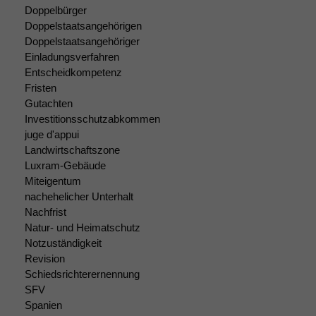
anonyme Daten ab,
Doppelbürger
um interne
Doppelstaatsangehörigen
marketingtechnische
Doppelstaatsangehöriger
Auswertungen
Einladungsverfahren
durchführen zu
Entscheidkompetenz
können. Diese helfen
Fristen
uns, unsere Website
Gutachten
zu verbessern.
Investitionsschutzabkommen
juge d'appui
Landwirtschaftszone
Luxram-Gebäude
Miteigentum
nachehelicher Unterhalt
Nachfrist
Natur- und Heimatschutz
Notzuständigkeit
Revision
Schiedsrichterernennung
SFV
Spanien