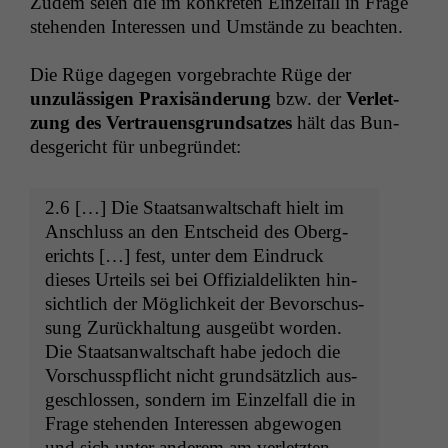
Zudem seien die im konkreten Einzelfall in Frage
ste­hen­den Inter­essen und Umstände zu beachten.
Die Rüge dage­gen vorge­brachte Rüge der
unzuläs­si­gen Prax­isän­derung
bzw. der
Ver­let­
zung des Ver­trauensgrund­satzes
hält das Bun­
des­gericht für unbegründet:
2.6 […] Die Staat­san­waltschaft hielt im
Anschluss an den Entscheid des Oberg­
erichts […] fest, unter dem Ein­druck
dieses Urteils sei bei Offizialde­lik­ten hin­
sichtlich der Möglichkeit der Bevorschus­
sung Zurück­hal­tung aus­geübt wor­den.
Die Staat­san­waltschaft habe jedoch die
Vorschusspflicht nicht grund­sät­zlich aus­
geschlossen, son­dern im Einzelfall die in
Frage ste­hen­den Inter­essen abge­wogen
und sich unter anderem am ver­let­zten