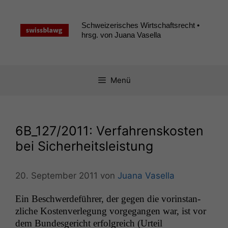
Zum
Inhalt
Schweizerisches Wirtschaftsrecht •
springen
hrsg. von Juana Vasella
Menü
6B_127
/2011: Verfahrenskosten
bei Sicherheitsleistung
20. September 2011
von
Juana Vasella
Ein Beschw­erde­führer, der gegen die vorin­stan­
zliche Kosten­ver­legung vorge­gan­gen war, ist vor
dem Bun­des­gericht erfol­gre­ich (Urteil