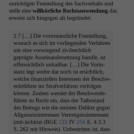
unrichti­gen Fest­stel­lung des Sachver­halts und
stelle eine
willkür­liche Recht­san­wen­dung
dar,
erweist sich hinge­gen als begründet:
2.7 […] Die vorin­stan­zliche Fest­stel­lung,
wonach es sich im vor­liegen­den Ver­fahren
um eine vor­wiegend zivil­rechtlich
geprägte Auseinan­der­set­zung han­dle, ist
offen­sichtlich unhalt­bar. […] Die Vorin­
stanz legt wed­er dar noch ist ersichtlich,
welche finanziellen Inter­essen der Beschw­
erde­führer im Strafver­fahren ver­fol­gen
kön­nte. Zudem wen­det der Beschw­erde­
führer zu Recht ein, dass der Tatbe­stand
des Betrugs wie die meis­ten Delik­te gegen
All­ge­mein­in­ter­essen Ver­mö­gensin­ter­essen
(mit-)schützt (
BGE
133
IV
256
E. 4.3.3
S. 262 mit Hin­weis). Unbe­strit­ten ist, dass