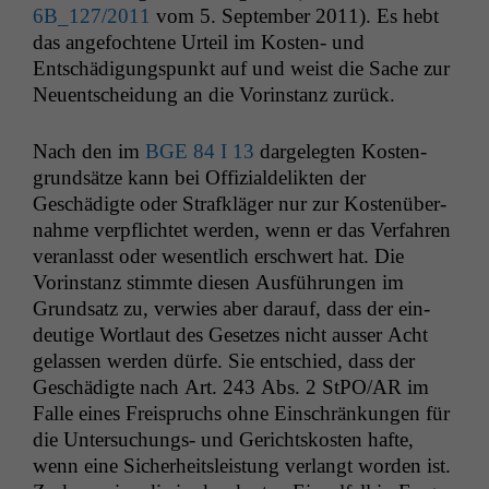
6B_127
/2011
vom 5. Sep­tem­ber 2011). Es hebt
das ange­focht­ene Urteil im Kosten- und
Entschädi­gungspunkt auf und weist die Sache zur
Neuentschei­dung an die Vorin­stanz zurück.
Nach den im
BGE
84 I 13
dargelegten Kosten­
grund­sätze kann bei Offizialde­lik­ten der
Geschädigte oder Strafk­läger nur zur Kostenüber­
nahme verpflichtet wer­den, wenn er das Ver­fahren
ver­an­lasst oder wesentlich erschw­ert hat. Die
Vorin­stanz stimmte diesen Aus­führun­gen im
Grund­satz zu, ver­wies aber darauf, dass der ein­
deutige Wort­laut des Geset­zes nicht auss­er Acht
gelassen wer­den dürfe. Sie entsch­ied, dass der
Geschädigte nach Art. 243 Abs. 2 StPO/
AR
im
Falle eines Freis­pruchs ohne Ein­schränkun­gen für
die Unter­suchungs- und Gericht­skosten hafte,
wenn eine Sicher­heit­sleis­tung ver­langt wor­den ist.