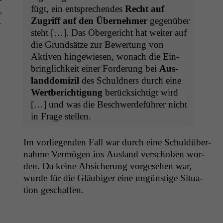
fügt, ein entsprechen­des
Recht auf
,
Zugriff auf den Übernehmer
gegenüber
­
ste­ht […]. Das Oberg­ericht hat weit­er auf
die Grund­sätze zur Bew­er­tung von
Aktiv­en hingewiesen, wonach die Ein­
bringlichkeit ein­er Forderung bei
Aus­
land­dom­izil
des Schuld­ners durch eine
Wert­berich­ti­gung
berück­sichtigt wird
[…] und was die Beschw­erde­führer nicht
in Frage stellen.
Im vor­liegen­den Fall war durch eine Schuldüber­
nahme Ver­mö­gen ins Aus­land ver­schoben wor­
den. Da keine Absicherung vorge­se­hen war,
wurde für die Gläu­biger eine ungün­stige Sit­u­a­
tion geschaffen.