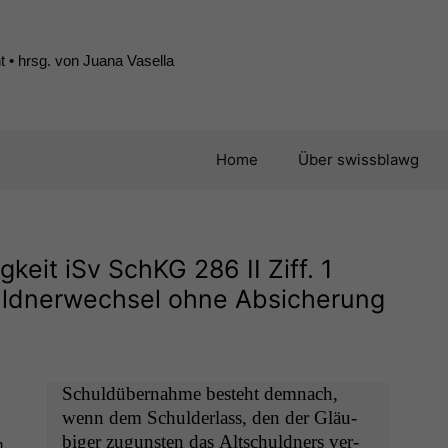
 • hrsg. von Juana Vasella
Home
Über swissblawg
igkeit iSv SchKG 286
II
Ziff. 1
uldnerwechsel ohne Absicherung
Schuldüber­nahme beste­ht dem­nach,
wenn dem Schul­der­lass, den der Gläu­
biger zugun­sten das Altschuld­ners ver­
n