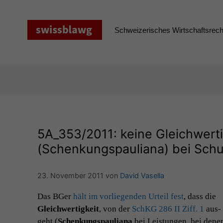
Zum
Inhalt
springen
Schweizerisches Wirtschaftsrecht
5A_353
/2011: keine Gleichwert
(Schenkungspauliana) bei Sch
23. November 2011
von
David Vasella
Das BGer
hält im vor­liegen­den Urteil fest
, dass die
Gle­ich­w­er­tigkeit
, von der
SchKG 286
II
Ziff. 1
aus­
ge­ht (
Schenkungspau­liana
bei Leis­tun­gen, bei dene