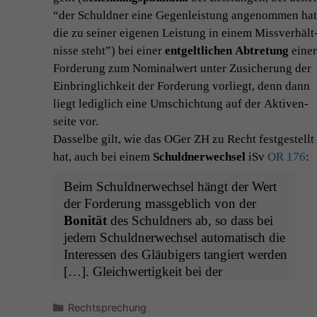
“der Schuld­ner eine Gegen­leis­tung angenom­men hat
die zu sein­er eige­nen Leis­tung in einem Missver­hält
nisse ste­ht”) bei ein­er
ent­geltlichen Abtre­tung
ein­er
Forderung zum Nom­i­nal­w­ert unter Zusicherung der
Ein­bringlichkeit der Forderung vor­liegt, denn dann
liegt lediglich eine Umschich­tung auf der Aktiven­
seite vor.
Das­selbe gilt, wie das OGer
ZH
zu Recht fest­gestellt
hat, auch bei einem
Schuld­ner­wech­sel
iSv
OR
176
:
Beim Schuld­ner­wech­sel hängt der Wert
der Forderung mass­ge­blich von der
Bonität
des Schuld­ners ab, so dass bei
jedem Schuld­ner­wech­sel automa­tisch die
Inter­essen des Gläu­bigers tang­iert wer­den
[…]. Gle­ich­w­er­tigkeit bei der
Kategorien
Rechtsprechung