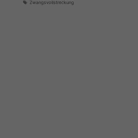
Schlagwörter
Zwangsvollstreckung