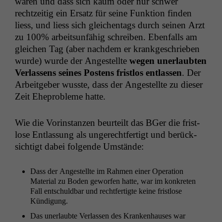
waren und dass sich kaum oder nur schw­er
rechtzeit­ig ein Ersatz für seine Funk­tion find­en
liess, und liess sich gle­ichen­tags durch seinen Arzt
zu 100% arbeit­sun­fähig schreiben. Eben­falls am
gle­ichen Tag (aber nach­dem er krankgeschrieben
wurde) wurde der Angestellte
wegen uner­laubten
Ver­lassens seines Postens frist­los ent­lassen
. Der
Arbeit­ge­ber wusste, dass der Angestellte zu dieser
Zeit Ehep­rob­leme hatte.
Wie die Vorin­stanzen beurteilt das BGer die frist­
lose Ent­las­sung als ungerecht­fer­tigt und berück­
sichtigt dabei fol­gende Umstände:
Dass der Angestellte im Rah­men ein­er Oper­a­tion
Mate­r­i­al zu Boden gewor­fen hat­te, war im konkreten
Fall entschuld­bar und recht­fer­tigte keine frist­lose
Kündigung.
Das uner­laubte Ver­lassen des Kranken­haus­es war