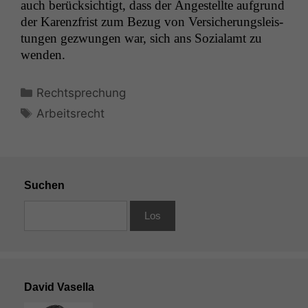
auch berück­sichtigt, dass der Angestellte auf­grund
der Karen­zfrist zum Bezug von Ver­sicherungsleis­
tun­gen gezwun­gen war, sich ans Sozialamt zu
wenden.
Kategorien
Rechtsprechung
Schlagwörter
Arbeitsrecht
Suchen
David Vasella