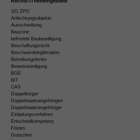
Rechts-/Themengebiete
101 ZPO
Statistiken
Anfechtungsobjekte
Um unsere
Ausschreibung
Website zu
verbessern,
Bauzone
zeichnen
befristete Baubewilligung
wir
Beschaffungsrecht
anonyme
Beschwerdelegitimation
statistische
Betreibungsferien
Daten auf.
Beweiswürdigung
BGE
BIT
Funktionalität
CAS
Einige
Doppelbürger
Funktionen auf
Doppelstaatsangehörigen
dieser Website
Doppelstaatsangehöriger
sind optional.
Einladungsverfahren
Wenn Sie
Entscheidkompetenz
diese Option
Fristen
deaktivieren,
kann die
Gutachten