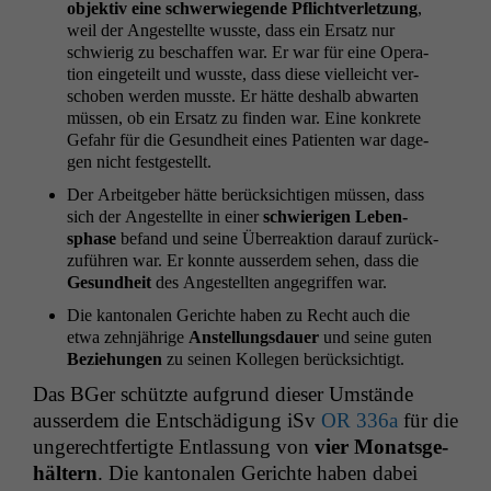
objek­tiv eine schw­er­wiegende Pflichtver­let­zung
,
weil der Angestellte wusste, dass ein Ersatz nur
schwierig zu beschaf­fen war. Er war für eine Oper­a­
tion eingeteilt und wusste, dass diese vielle­icht ver­
schoben wer­den musste. Er hätte deshalb abwarten
müssen, ob ein Ersatz zu find­en war. Eine konkrete
Gefahr für die Gesund­heit eines Patien­ten war dage­
gen nicht festgestellt.
Der Arbeit­ge­ber hätte berück­sichti­gen müssen, dass
sich der Angestellte in ein­er
schwieri­gen Leben­
sphase
befand und seine Über­reak­tion darauf zurück­
zuführen war. Er kon­nte ausser­dem sehen, dass die
Gesund­heit
des Angestell­ten ange­grif­f­en war.
Die kan­tonalen Gerichte haben zu Recht auch die
etwa zehn­jährige
Anstel­lungs­dauer
und seine guten
Beziehun­gen
zu seinen Kol­le­gen berücksichtigt.
Das BGer schützte auf­grund dieser Umstände
ausser­dem die Entschädi­gung iSv
OR
336a
für die
ungerecht­fer­tigte Ent­las­sung von
vier Monats­ge­
häl­tern
. Die kan­tonalen Gerichte haben dabei