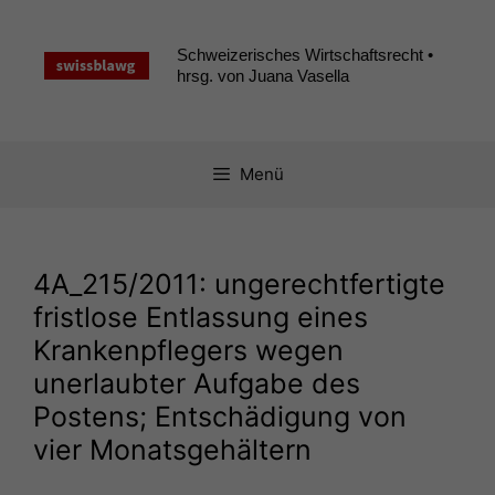
Zum
Inhalt
Schweizerisches Wirtschaftsrecht •
springen
hrsg. von Juana Vasella
Menü
4A_215
/2011: ungerechtfertigte
fristlose Entlassung eines
Krankenpflegers wegen
unerlaubter Aufgabe des
Postens; Entschädigung von
vier Monatsgehältern