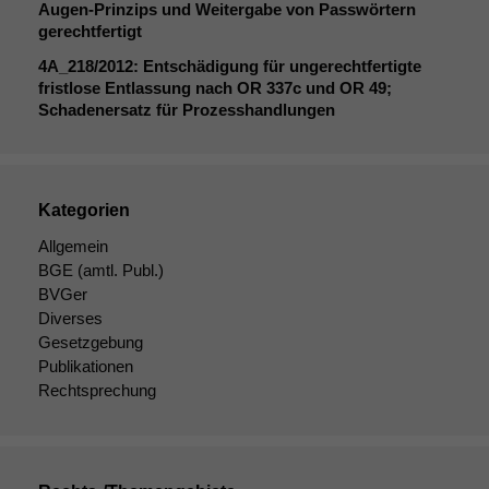
Augen-Prinzips und Weitergabe von Passwörtern
gerechtfertigt
4A_218
/2012: Entschädigung für ungerechtfertigte
fristlose Entlassung nach
OR
337c und
OR
49;
Schadenersatz für Prozesshandlungen
Kategorien
Notwendige
Cookies
Allgemein
Diese
BGE
(amtl. Publ.)
Cookies sind
BVGer
nicht
Diverses
optional, es
Gesetzgebung
braucht sie,
Publikationen
damit die
Rechtsprechung
Website
korrekt
angezeigt
werden kann.