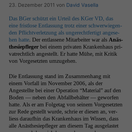
23. Dezember 2011
von
David Vasella
Das BGer schützt ein Urteil des KGer
VD
, das
eine frist­lose Ent­las­sung trotz ein­er schw­er­wiegen­
den Pflichtver­let­zung als ungerecht­fer­tigt ange­se­
hen hat­te
. Der ent­lassene Mitar­beit­er war als
Anäs­
the­siepfleger
bei einem pri­vat­en Kranken­haus pri­
va­trechtlich angestellt. Er hat­te Mühe, mit Kri­tik
von Vorge­set­zten umzugehen.
Die Ent­las­sung stand im Zusam­men­hang mit
einem Vor­fall im Novem­ber 2006, als der
Angestellte bei ein­er Oper­a­tion “Mate­r­i­al” auf den
Boden — neben den Abfall­be­häl­ter — gewor­fen
hat­te. Als er am Fol­ge­tag von seinem Vorge­set­zten
zur Rede gestellt wurde, schrie er diesen an, ver­
liess daraufhin das Kranken­haus im Wis­sen, dass
alle Anäs­the­siepfleger am diesem Tag aus­ge­lastet