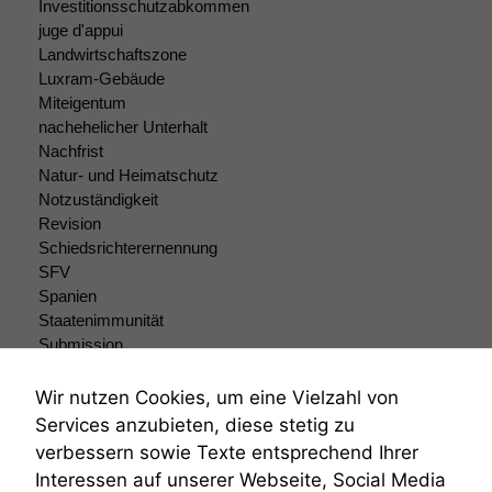
Website nicht
Investitionsschutzabkommen
zu 100%
juge d'appui
funktionieren.
Landwirtschaftszone
Luxram-Gebäude
Miteigentum
Marketing
nachehelicher Unterhalt
Wir speichern
Nachfrist
anonyme Daten ab,
Natur- und Heimatschutz
um interne
Notzuständigkeit
marketingtechnische
Revision
Auswertungen
Schiedsrichterernennung
durchführen zu
SFV
können. Diese helfen
Spanien
uns, unsere Website
zu verbessern.
Staatenimmunität
Submission
Submissionsrecht
Teilungsklage
Wir nutzen Cookies, um eine Vielzahl von
Venezuela
Services anzubieten, diese stetig zu
VRK
verbessern sowie Texte entsprechend Ihrer
Wiederherstellungsanordnung
Interessen auf unserer Webseite, Social Media
Zivilprozessordnung