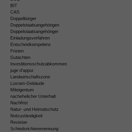
Website
BIT
korrekt
CAS
angezeigt
Doppelbürger
werden kann.
Doppelstaatsangehörigen
Doppelstaatsangehöriger
Einladungsverfahren
Statistiken
Entscheidkompetenz
Um unsere
Fristen
Website zu
Gutachten
verbessern,
Investitionsschutzabkommen
zeichnen
juge d'appui
wir
Landwirtschaftszone
anonyme
Luxram-Gebäude
statistische
Miteigentum
Daten auf.
nachehelicher Unterhalt
Nachfrist
Natur- und Heimatschutz
Funktionalität
Notzuständigkeit
Einige
Revision
Funktionen auf
dieser Website
Schiedsrichterernennung