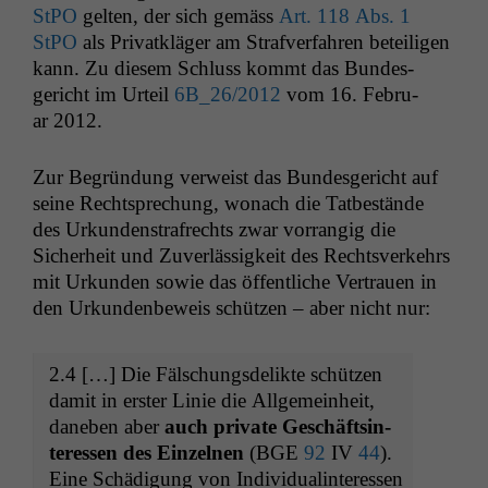
StPO
gel­ten, der sich gemäss
Art. 118 Abs. 1
StPO
als Pri­vatk­läger am Strafver­fahren beteili­gen
kann. Zu diesem Schluss kommt das Bun­des­
gericht im Urteil
6B_26
/2012
vom 16. Feb­ru­
ar 2012.
Zur Begrün­dung ver­weist das Bun­des­gericht auf
seine Recht­sprechung, wonach die Tatbestände
des Urkun­den­strafrechts zwar vor­rangig die
Sicher­heit und Zuver­läs­sigkeit des Rechtsverkehrs
mit Urkun­den sowie das öffentliche Ver­trauen in
den Urkun­den­be­weis schützen – aber nicht nur:
2.4 […] Die Fälschungs­de­lik­te schützen
damit in erster Lin­ie die All­ge­mein­heit,
daneben aber
auch
pri­vate Geschäftsin­
ter­essen des Einzel­nen
(
BGE
92
IV
44
).
Eine Schädi­gung von Indi­vid­u­al­in­ter­essen