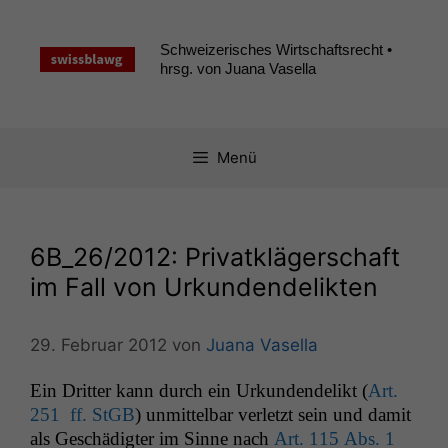
Zum
Inhalt
Schweizerisches Wirtschaftsrecht •
springen
hrsg. von Juana Vasella
Menü
6B_26
/2012: Privatklägerschaft
im Fall von Urkundendelikten
29. Februar 2012
von
Juana Vasella
Ein Drit­ter kann durch ein Urkun­den­de­likt (
Art.
251 ff. StGB
) unmit­tel­bar ver­let­zt sein und damit
als Geschädigter im Sinne nach
Art. 115 Abs. 1