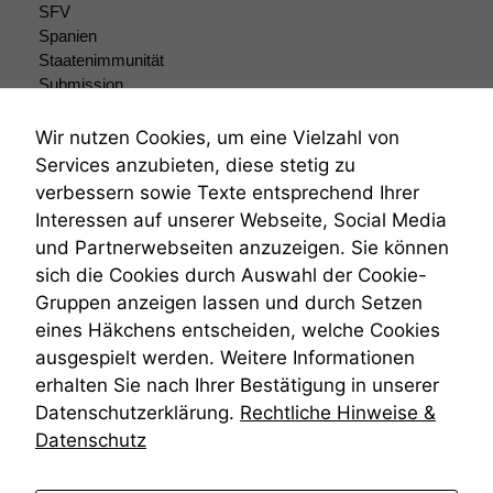
sind optional.
SFV
Wenn Sie
Spanien
diese Option
Staatenimmunität
deaktivieren,
Submission
kann die
Submissionsrecht
Website nicht
Teilungsklage
Wir nutzen Cookies, um eine Vielzahl von
zu 100%
Venezuela
funktionieren.
Services anzubieten, diese stetig zu
VRK
verbessern sowie Texte entsprechend Ihrer
Wiederherstellungsanordnung
Interessen auf unserer Webseite, Social Media
Zivilprozessordnung
Marketing
und Partnerwebseiten anzuzeigen. Sie können
ZPO
Wir speichern
sich die Cookies durch Auswahl der Cookie-
Zustellfiktion
anonyme Daten ab,
Gruppen anzeigen lassen und durch Setzen
Zuständigkeit
um interne
Öffentliches Personalrecht
marketingtechnische
eines Häkchens entscheiden, welche Cookies
Auswertungen
Öffentlichkeitsprinzip
ausgespielt werden. Weitere Informationen
durchführen zu
erhalten Sie nach Ihrer Bestätigung in unserer
können. Diese helfen
Datenschutzerklärung.
Rechtliche Hinweise &
uns, unsere Website
zu verbessern.
Datenschutz