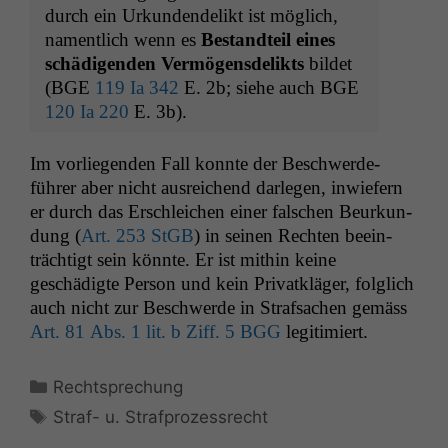
durch ein Urkun­den­de­likt ist möglich,
namentlich wenn es
Bestandteil eines
schädi­gen­den Ver­mö­gens­de­lik­ts
bildet
(
BGE
119 Ia 342
E. 2b; siehe auch
BGE
120 Ia 220
E. 3b).
Im vor­liegen­den Fall kon­nte der Beschw­erde­
führer aber nicht aus­re­ichend dar­legen, inwiefern
er durch das Erschle­ichen ein­er falschen Beurkun­
dung (
Art. 253 StGB
) in seinen Recht­en beein­
trächtigt sein kön­nte. Er ist mithin keine
geschädigte Per­son und kein Pri­vatk­läger, fol­glich
auch nicht zur Beschw­erde in Straf­sachen gemäss
Art. 81 Abs. 1 lit. b Ziff. 5
BGG
legitimiert.
Kategorien
Rechtsprechung
Schlagwörter
Straf- u. Strafprozessrecht