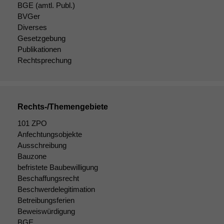
BGE
(amtl. Publ.)
BVGer
Diverses
Gesetzgebung
Publikationen
Rechtsprechung
Rechts-/Themengebiete
101 ZPO
Anfechtungsobjekte
Ausschreibung
Notwendige
Bauzone
Cookies
befristete Baubewilligung
Diese
Beschaffungsrecht
Cookies sind
Beschwerdelegitimation
nicht
Betreibungsferien
optional, es
Beweiswürdigung
braucht sie,
BGE
damit die