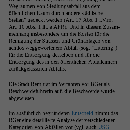
Wegräu­men von Sied­lungsab­fall aus dem
öffentlichen Raum durch andere städtis­che
Stellen” gedeckt wer­den (Art. 17 Abs. 1 i.V.m.
Art. 10 Abs. 1 lit. e
AFR
). Und in diesem Zusam­
men­hang ins­beson­dere um die Kosten für die
Reini­gung der Strassen und Grü­nan­la­gen von
acht­los wegge­wor­fen­em Abfall (sog. “Lit­ter­ing”),
für die Entsorgung des­sel­ben und für die
Entsorgung des in den öffentlichen Abfall­eimern
zurück­ge­lasse­nen Abfalls.
Die Stadt Bern trat im Ver­fahren vor BGer als
Beschw­erde­führerin auf, die Beschw­erde wurde
abgewiesen.
Im aus­führlich begrün­de­ten
Entscheid
nimmt das
BGer eine detail­lierte Analyse der ver­schiede­nen
Kat­e­gorien von Abfällen vor (vgl. auch
USG