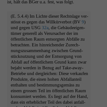
ist, hält das BGer u.a. fest, was folgt.
(E. 5.4.4) Im Lichte dieser Recht­slage ver­
stösst es gegen das Willkürver­bot (
BV
9
)
und gegen
USG
32a
, die Gebäudeeigen­
tümer generell als Verur­sach­er der im
öffentlichen Raum entsorgten Abfälle zu
betra­cht­en. Ein hin­re­ichen­der Zurech­
nungszusam­men­hang zwis­chen Grund­
stück­nutzung und der Entsorgung von
Abfall auf öffentlichem Grund kann zwar
bejaht wer­den in Bezug auf Take-away-
Betriebe und der­gle­ichen: Diese verkaufen
Pro­duk­te, die einen hohen Abfal­lanteil
enthal­ten und bes­tim­mungs­gemäss zu
einem grossen Teil im öffentlichen Raum
kon­sum­iert wer­den. Es liegt auf der Hand,
dass ein erhe­blich­er Teil des dabei anfal­l­