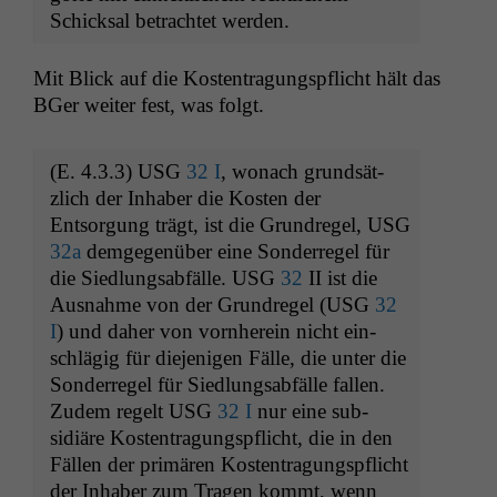
Schick­sal betra­chtet werden.
Mit Blick auf die Kos­ten­tra­gungspflicht hält das
BGer weit­er fest, was folgt.
(E. 4.3.3)
USG
32 I
, wonach grund­sät­
zlich der Inhab­er die Kosten der
Entsorgung trägt, ist die Grun­dregel,
USG
32a
demge­genüber eine Son­der­regel für
die Sied­lungsabfälle.
USG
32
II
ist die
Aus­nahme von der Grun­dregel (
USG
32
I
) und daher von vorn­here­in nicht ein­
schlägig für diejeni­gen Fälle, die unter die
Son­der­regel für Sied­lungsabfälle fall­en.
Zudem regelt
USG
32 I
nur eine sub­
sidiäre Kos­ten­tra­gungspflicht, die in den
Fällen der primären Kos­ten­tra­gungspflicht
der Inhab­er zum Tra­gen kommt, wenn