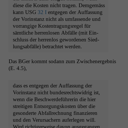
diese die Kosten nicht tra­gen. Demgemäss
kann
USG
32 I
ent­ge­gen der Auf­fas­sung
der Vorin­stanz nicht als umfassende und
vor­rangige Kos­ten­tra­gungsregel für
sämtliche her­ren­losen Abfälle (mit Ein­
schluss der her­ren­los gewor­de­nen Sied­
lungsabfälle) betra­chtet werden.
Das BGer kommt sodann zum Zwis­ch­en­ergeb­nis
(E. 4.5),
dass es ent­ge­gen der Auf­fas­sung der
Vorin­stanz nicht bun­desrechtswidrig ist,
wenn die Beschw­erde­führerin die hier
stre­it­i­gen Entsorgungskosten über die
geson­derte Abfall­rech­nung finanzieren
und den Verur­sach­ern aufer­legen will.
Wird richtiger­weise davon aus­ge­gan­gen,