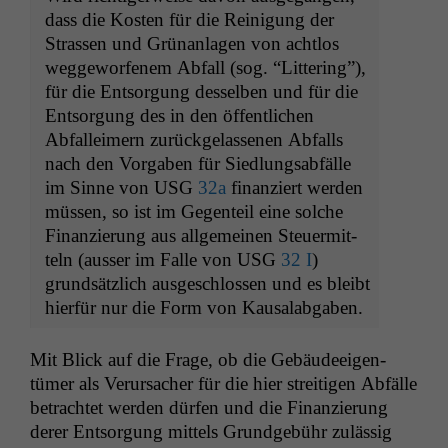
dass die Kosten für die Reini­gung der
Strassen und Grü­nan­la­gen von acht­los
wegge­wor­fen­em Abfall (sog. “Lit­ter­ing”),
für die Entsorgung des­sel­ben und für die
Entsorgung des in den öffentlichen
Abfall­eimern zurück­ge­lasse­nen Abfalls
nach den Vor­gaben für Sied­lungsabfälle
im Sinne von
USG
32a
finanziert wer­den
müssen, so ist im Gegen­teil eine solche
Finanzierung aus all­ge­meinen Steuer­mit­
teln (auss­er im Falle von
USG
32 I
)
grund­sät­zlich aus­geschlossen und es bleibt
hier­für nur die Form von Kausalabgaben.
Mit Blick auf die Frage, ob die Gebäudeeigen­
tümer als Verur­sach­er für die hier stre­it­i­gen Abfälle
betra­chtet wer­den dür­fen und die Finanzierung
der­er Entsorgung mit­tels Grundge­bühr zuläs­sig