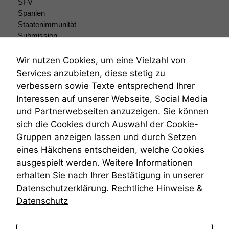
SFV
Spanien
Staatenimmunität
Submission
Submissionsrecht
Teilungsklage
Wir nutzen Cookies, um eine Vielzahl von
Venezuela
Services anzubieten, diese stetig zu
VRK
verbessern sowie Texte entsprechend Ihrer
Wiederherstellungsanordnung
Interessen auf unserer Webseite, Social Media
Zivilprozessordnung
und Partnerwebseiten anzuzeigen. Sie können
ZPO
sich die Cookies durch Auswahl der Cookie-
Zustellfiktion
Gruppen anzeigen lassen und durch Setzen
Zuständigkeit
Öffentliches Personalrecht
eines Häkchens entscheiden, welche Cookies
Öffentlichkeitsprinzip
ausgespielt werden. Weitere Informationen
erhalten Sie nach Ihrer Bestätigung in unserer
Datenschutzerklärung.
Rechtliche Hinweise &
Datenschutz