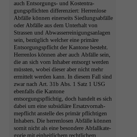
auch Entsorgungs- und Kos­ten­tra­
gungspflicht­en dif­feren­ziert: Her­ren­lose
Abfälle kön­nen ein­er­seits Sied­lungsabfälle
oder Abfälle aus dem Unter­halt von
Strassen und Abwasser­reini­gungsan­la­gen
sein, bezüglich welch­er eine primäre
Entsorgungspflicht der Kan­tone beste­ht.
Her­ren­los kön­nen aber auch Abfälle sein,
die an sich vom Inhab­er entsorgt wer­den
müssten, wobei dieser aber nicht mehr
ermit­telt wer­den kann. In diesem Fall sind
zwar nach Art. 31b Abs. 1 Satz 1
USG
eben­falls die Kan­tone
entsorgungspflichtig, doch han­delt es sich
dabei um eine sub­sidiäre Ersatzvor­nah­
mepflicht anstelle des primär pflichti­gen
Inhab­ers. Die her­ren­losen Abfälle kön­nen
somit nicht als eine beson­dere Abfal­lkat­e­
gorie mit ein­heitlichem rechtlichem