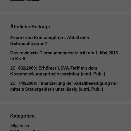
Wir speichern
anonyme Daten ab,
um interne
marketingtechnische
Auswertungen
Ähnliche Beiträge
durchführen zu
Export von Konsumgütern: Abfall oder
können. Diese helfen
Gebrauchtwaren?
uns, unsere Website
zu verbessern.
Das revidierte Tierseuchengesetz tritt am 1. Mai 2013
in Kraft
2C_802
/2009: Erhöhter LSVA-Tarif mit dem
Kostendeckungsprinzip vereinbar (amtl. Publ.)
2C_740
/2009: Finanzierung der Abfallbeseitigung nur
mittels Steuergeldern unzulässig (amtl. Publ.)
Kategorien
Allgemein