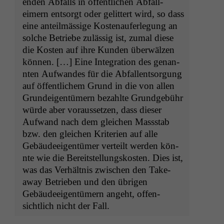
en­den Abfalls in öffentlichen Abfall­
eimern entsorgt oder gelit­tert wird, so dass
eine anteilmäs­sige Koste­naufer­legung an
solche Betriebe zuläs­sig ist, zumal diese
Notwendige
Cookies
die Kosten auf ihre Kun­den über­wälzen
Diese
kön­nen. […] Eine Inte­gra­tion des genan­
Cookies sind
nten Aufwan­des für die Abfal­l­entsorgung
nicht
auf öffentlichem Grund in die von allen
optional, es
Grun­deigen­tümern bezahlte Grundge­bühr
braucht sie,
würde aber voraus­set­zen, dass dieser
damit die
Website
Aufwand nach dem gle­ichen Massstab
korrekt
bzw. den gle­ichen Kri­te­rien auf alle
angezeigt
Gebäudeeigen­tümer verteilt wer­den kön­
werden kann.
nte wie die Bere­it­stel­lungskosten. Dies ist,
was das Ver­hält­nis zwis­chen den Take-
away Betrieben und den übri­gen
Statistiken
Gebäudeeigen­tümern ange­ht, offen­
Um unsere
Website zu
sichtlich nicht der Fall.
verbessern,