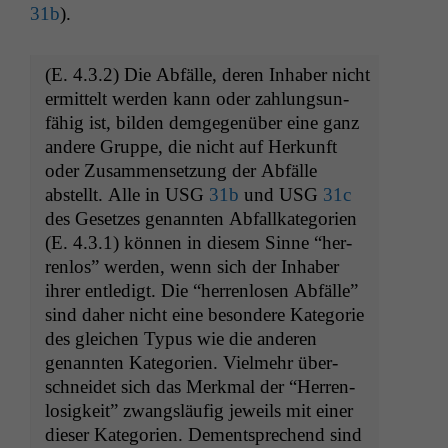
31b
).
(E. 4.3.2) Die Abfälle, deren Inhab­er nicht
ermit­telt wer­den kann oder zahlung­sun­
fähig ist, bilden demge­genüber eine ganz
andere Gruppe, die nicht auf Herkun­ft
oder Zusam­menset­zung der Abfälle
abstellt. Alle in
USG
31b
und
USG
31c
des Geset­zes genan­nten Abfal­lkat­e­gorien
(E. 4.3.1) kön­nen in diesem Sinne “her­
ren­los” wer­den, wenn sich der Inhab­er
ihrer entledigt. Die “her­ren­losen Abfälle”
sind daher nicht eine beson­dere Kat­e­gorie
des gle­ichen Typus wie die anderen
genan­nten Kat­e­gorien. Vielmehr über­
schnei­det sich das Merk­mal der “Her­ren­
losigkeit” zwangsläu­fig jew­eils mit ein­er
dieser Kat­e­gorien. Dementsprechend sind