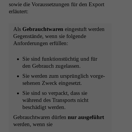
sowie die Voraus­set­zun­gen für den Export
erläutert:
Als
Gebraucht­waren
eingestuft wer­den
Gegen­stände, wenn sie fol­gende
Anforderun­gen erfüllen:
Sie sind funk­tion­stüchtig und für
den Gebrauch zugelassen.
Sie wer­den zum ursprünglich vorge­
se­henen Zweck eingesetzt.
Sie sind so ver­packt, dass sie
während des Trans­ports nicht
beschädigt werden.
Gebraucht­waren dür­fen
nur aus­ge­führt
wer­den, wenn sie