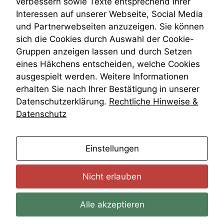
verbessern sowie Texte entsprechend Ihrer
Auswertungen
Wiederherstellungsanordnung
Interessen auf unserer Webseite, Social Media
durchführen zu
Zivilprozessordnung
können. Diese helfen
und Partnerwebseiten anzuzeigen. Sie können
ZPO
uns, unsere Website
sich die Cookies durch Auswahl der Cookie-
Zustellfiktion
zu verbessern.
Gruppen anzeigen lassen und durch Setzen
Zuständigkeit
Öffentliches Personalrecht
eines Häkchens entscheiden, welche Cookies
Öffentlichkeitsprinzip
ausgespielt werden. Weitere Informationen
erhalten Sie nach Ihrer Bestätigung in unserer
Datenschutzerklärung.
Rechtliche Hinweise &
Datenschutz
anmelden
Einstellungen
Nicht erlauben
Alle akzeptieren