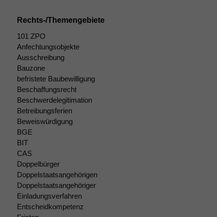
Cookies
Diese
Rechts-/Themengebiete
Cookies sind
101 ZPO
nicht
optional, es
Anfechtungsobjekte
braucht sie,
Ausschreibung
damit die
Bauzone
Website
befristete Baubewilligung
korrekt
Beschaffungsrecht
angezeigt
Beschwerdelegitimation
werden kann.
Betreibungsferien
Beweiswürdigung
BGE
Statistiken
BIT
Um unsere
CAS
Website zu
Doppelbürger
verbessern,
Doppelstaatsangehörigen
zeichnen
Doppelstaatsangehöriger
wir
Einladungsverfahren
anonyme
statistische
Entscheidkompetenz
Daten auf.