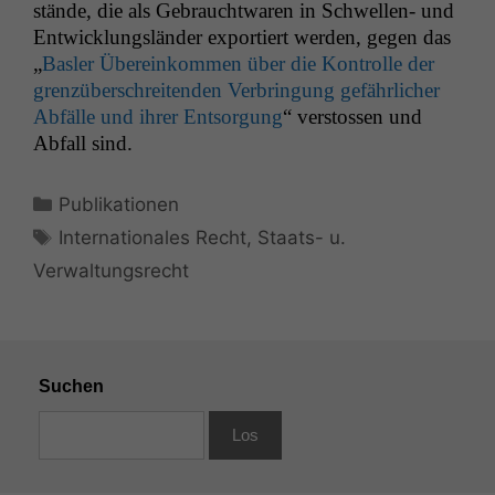
stände, die als Gebraucht­waren in Schwellen- und
Entwick­lungslän­der exportiert wer­den, gegen das
„
Basler Übereinkom­men über die Kon­trolle der
gren­züber­schre­i­t­en­den Ver­bringung gefährlich­er
Abfälle und ihrer Entsorgung
“ ver­stossen und
Abfall sind.
Kategorien
Publikationen
Schlagwörter
Internationales Recht
,
Staats- u.
Verwaltungsrecht
Suchen