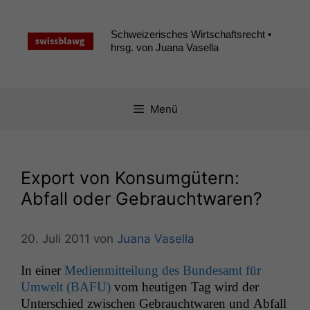
Zum
Inhalt
Schweizerisches Wirtschaftsrecht •
springen
hrsg. von Juana Vasella
Menü
Export von Konsumgütern:
Abfall oder Gebrauchtwaren?
20. Juli 2011
von
Juana Vasella
In ein­er
Medi­en­mit­teilung des Bun­de­samt für
Umwelt (
BAFU
)
vom heuti­gen Tag wird der
Unter­schied zwis­chen Gebraucht­waren und Abfall