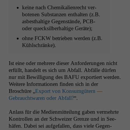
keine nach Chemikalien­recht ver­
bote­nen Sub­stanzen enthal­ten (z.B.
asbesthaltige Gegen­stände,
PCB-
oder queck­sil­ber­haltige Geräte);
ohne
FCKW
betrieben wer­den (z.B.
Kühlschränke).
Ist eine oder mehrere dieser Anforderun­gen nicht
erfüllt, han­delt es sich um Abfall. Abfälle dür­fen
nur mit Bewil­li­gung des
BAFU
exportiert wer­den.
Weit­ere Infor­ma­tio­nen find­en sich in der
Broschüre „
Export von Kon­sumgütern —
Gebraucht­waren oder Abfall?
“.
Anlass für die Medi­en­mit­teilung gaben ver­mehrte
Kon­trollen an der Schweiz­er Gren­ze und in See­
häfen. Dabei sei aufge­fall­en, dass viele Gegen­