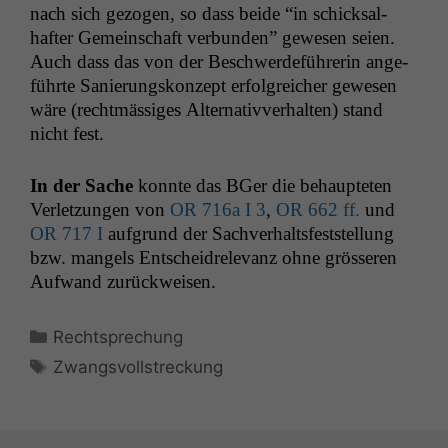
nach sich gezo­gen, so dass bei­de “in schick­sal­
hafter Gemein­schaft ver­bun­den” gewe­sen seien.
Auch dass das von der Beschw­erde­führerin ange­
führte Sanierungskonzept erfol­gre­ich­er gewe­sen
wäre (recht­mäs­siges Alter­na­tivver­hal­ten) stand
nicht fest.
In der Sache
kon­nte das BGer die behaupteten
Ver­let­zun­gen von
OR
716a I 3
,
OR
662 ff.
und
OR
717 I
auf­grund der Sachver­halts­fest­stel­lung
Notwendige
bzw. man­gels Entschei­drel­e­vanz ohne grösseren
Cookies
Aufwand zurückweisen.
Diese
Cookies sind
nicht
Kategorien
Rechtsprechung
optional, es
Schlagwörter
Zwangsvollstreckung
braucht sie,
damit die
Website
korrekt