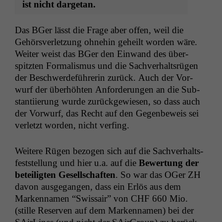
ist nicht dargetan.
Das BGer lässt die Frage aber offen, weil die
Gehörsver­let­zung ohne­hin geheilt wor­den wäre.
Weit­er weist das BGer den Ein­wand des über­
spitzten For­mal­is­mus und die Sachver­halt­srü­gen
der Beschw­erde­führerin zurück. Auch der Vor­
wurf der über­höht­en Anforderun­gen an die Sub­
stan­ti­ierung wurde zurück­gewiesen, so dass auch
der Vor­wurf, das Recht auf den Gegen­be­weis sei
ver­let­zt wor­den, nicht verfing.
Weit­ere Rügen bezo­gen sich auf die Sachver­halts­
fest­stel­lung und hier u.a. auf die
Bew­er­tung der
beteiligten Gesellschaften
. So war das OGer
ZH
davon aus­ge­gan­gen, dass ein Erlös aus dem
Marken­na­men “Swis­sair” von
CHF
660 Mio.
(stille Reser­ven auf dem Marken­na­men) bei der