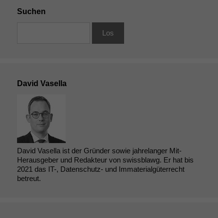
angezeigt
werden kann.
Suchen
Statistiken
Um unsere
Website zu
verbessern,
David Vasella
zeichnen
wir
anonyme
statistische
Daten auf.
David Vasella ist der Gründer sowie jahrelanger Mit-
Funktionalität
Herausgeber und Redakteur von swissblawg. Er hat bis
Einige
2021 das IT-, Datenschutz- und Immaterialgüterrecht
Funktionen auf
betreut.
dieser Website
sind optional.
Wenn Sie
diese Option