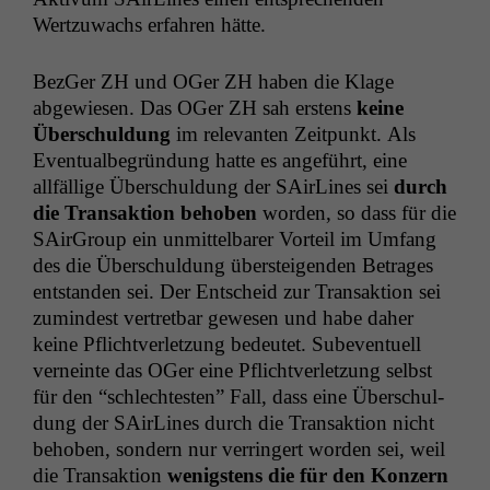
Wertzuwachs erfahren hätte.
BezGer
ZH
und OGer
ZH
haben die Klage
abgewiesen. Das OGer
ZH
sah erstens
keine
Über­schul­dung
im rel­e­van­ten Zeit­punkt. Als
Even­tu­al­be­grün­dung hat­te es ange­führt, eine
allfäl­lige Über­schul­dung der SAir­Lines sei
durch
die Transak­tion behoben
wor­den, so dass für die
SAir­Group ein unmit­tel­bar­er Vorteil im Umfang
des die Über­schul­dung über­steigen­den Betrages
ent­standen sei. Der Entscheid zur Transak­tion sei
zumin­d­est vertret­bar gewe­sen und habe daher
keine Pflichtver­let­zung bedeutet. Subeventuell
verneinte das OGer eine Pflichtver­let­zung selb­st
für den “schlecht­esten” Fall, dass eine Über­schul­
dung der SAir­Lines durch die Transak­tion nicht
behoben, son­dern nur ver­ringert wor­den sei, weil
die Transak­tion
wenig­stens die für den Konz­ern