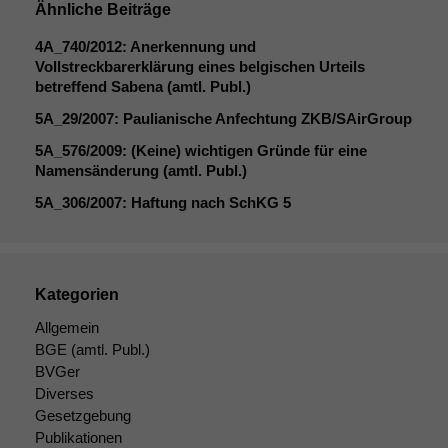
Ähnliche Beiträge
deaktivieren,
kann die
4A_740
/2012: Anerkennung und
Website nicht
Vollstreckbarerklärung eines belgischen Urteils
zu 100%
betreffend Sabena (amtl. Publ.)
funktionieren.
5A_29
/2007: Paulianische Anfechtung
ZKB
/SAirGroup
5A_576
/2009: (Keine) wichtigen Gründe für eine
Marketing
Namensänderung (amtl. Publ.)
Wir speichern
anonyme Daten ab,
5A_306
/2007: Haftung nach SchKG 5
um interne
marketingtechnische
Auswertungen
durchführen zu
Kategorien
können. Diese helfen
uns, unsere Website
Allgemein
zu verbessern.
BGE
(amtl. Publ.)
BVGer
Diverses
Gesetzgebung
Publikationen