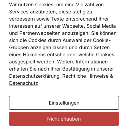
Teilungsklage
Wir nutzen Cookies, um eine Vielzahl von
Venezuela
Services anzubieten, diese stetig zu
VRK
verbessern sowie Texte entsprechend Ihrer
Wiederherstellungsanordnung
Interessen auf unserer Webseite, Social Media
Zivilprozessordnung
und Partnerwebseiten anzuzeigen. Sie können
ZPO
sich die Cookies durch Auswahl der Cookie-
Zustellfiktion
Gruppen anzeigen lassen und durch Setzen
Zuständigkeit
Öffentliches Personalrecht
eines Häkchens entscheiden, welche Cookies
Öffentlichkeitsprinzip
ausgespielt werden. Weitere Informationen
erhalten Sie nach Ihrer Bestätigung in unserer
Datenschutzerklärung.
Rechtliche Hinweise &
Datenschutz
anmelden
Einstellungen
Nicht erlauben