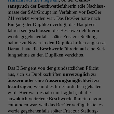
sanspruch
der Beschw­erde­führerin (die Nach­lass­
masse der SAir­Group) im Ver­fahren vor BezGer
ZH
ver­let­zt wor­den war. Das BezGer hat­te nach
Ein­gang der Dup­liken ver­fügt, das Hauptver­
fahren sei geschlossen; der Beschw­erde­führerin
werde gegebe­nen­falls später Frist zur Stel­lung­
nahme zu Noven in den Dup­likschriften ange­set­zt.
Darauf hat­te die Beschw­erde­führerin auf eine Stel­
lung­nahme zu den Dup­liken verzichtet.
Das BGer geht von der grund­sät­zlichen Pflicht
aus, sich zu Dup­likschriften
unverzüglich zu
äussern oder eine Äusserungsmöglichkeit zu
beantra­gen
, wenn dies für erforder­lich gehal­ten
wird. Hier war deshalb nur fraglich, ob die
anwaltlich vertretene Beschw­erde­führerin davon
ent­bun­den war, weil das BezGer ver­fügt hat­te, es
werde gegebe­nen­falls später Frist zur Stel­lung­