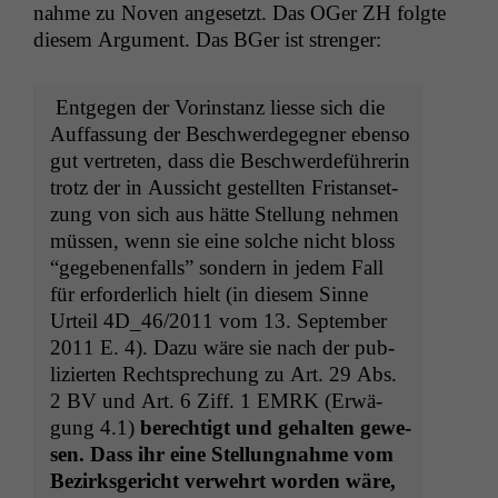
nahme zu Noven ange­set­zt. Das OGer
ZH
fol­gte
diesem Argu­ment. Das BGer ist strenger:
Ent­ge­gen der Vorin­stanz liesse sich die
Auf­fas­sung der Beschw­erdegeg­n­er eben­so
gut vertreten, dass die Beschw­erde­führerin
trotz der in Aus­sicht gestell­ten Fris­tanset­
zung von sich aus hätte Stel­lung nehmen
müssen, wenn sie eine solche nicht bloss
“gegebe­nen­falls” son­dern in jedem Fall
für erforder­lich hielt (in diesem Sinne
Urteil
4D_46
/2011 vom 13. Sep­tem­ber
2011 E. 4). Dazu wäre sie nach der pub­
lizierten Recht­sprechung zu Art. 29 Abs.
2
BV
und Art. 6 Ziff. 1
EMRK
(Erwä­
gung 4.1)
berechtigt und gehal­ten gewe­
sen. Dass ihr eine Stel­lung­nahme vom
Bezirks­gericht ver­wehrt wor­den wäre,