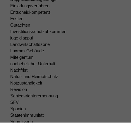
Einladungsverfahren
Entscheidkompetenz
Fristen
Gutachten
Investitionsschutzabkommen
juge d'appui
Landwirtschaftszone
Luxram-Gebäude
Miteigentum
nachehelicher Unterhalt
Nachfrist
Natur- und Heimatschutz
Notzuständigkeit
Revision
Schiedsrichterernennung
SFV
Spanien
Staatenimmunität
Submission
Submissionsrecht