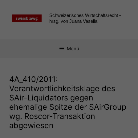
Zum
Inhalt
Schweizerisches Wirtschaftsrecht •
springen
hrsg. von Juana Vasella
Menü
4A_410
/2011:
Verantwortlichkeitsklage des
SAir-Liquidators gegen
ehemalige Spitze der SAirGroup
wg. Roscor-Transaktion
abgewiesen