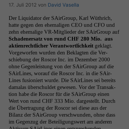
17. Juli 2012
von
David Vasella
Der Liq­uida­tor der SAir­Group, Karl Wüthrich,
hat­te gegen den ehe­ma­li­gen
CEO
und
CFO
und
zehn ehe­ma­lige VR-Mit­glieder der SAir­Group auf
Schaden­er­satz von rund
CHF
280 Mio. aus
aktien­rechtlich­er Ver­ant­wortlichkeit
geklagt.
Vorge­wor­fen wur­den den Beklagten die Ver­
schiebung der Roscor Inc. im Dezem­ber 2000
ohne Gegen­leis­tung von der SAir­Group auf die
SAir­Lines, worauf die Roscor Inc. in die SAir­
Lines fusion­iert wurde. Die SAir­Lines sei bere­its
damalas über­schuldet gewe­sen. Vor der Transak­
tion habe die Roscor für die SAir­Group einen
Wert von rund
CHF
333 Mio. dargestellt. Durch
die Über­tra­gung der Roscor sei diese aus der
Bilanz der SAir­Group ver­schwun­den, ohne dass
im Gegen­zug der Beteili­gungswert am anderen
Aktivum SAir­Lines einen entsprechen­den