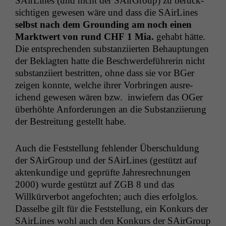
SAir­Lines (und nicht der SAir­Group) zu berück­
sichti­gen gewe­sen wäre und dass die SAir­Lines
selb­st nach dem Ground­ing am noch einen
Mark­twert von rund
CHF
1 Mia.
gehabt hätte.
Die entsprechen­den sub­stanzi­ierten Behaup­tun­gen
der Beklagten hat­te die Beschw­erde­führerin nicht
sub­stanzi­iert bestrit­ten, ohne dass sie vor BGer
zeigen kon­nte, welche ihrer Vor­brin­gen aus­re­
ichend gewe­sen wären bzw. inwiefern das OGer
über­höhte Anforderun­gen an die Sub­stanzi­ierung
der Bestre­itung gestellt habe.
Auch die Fest­stel­lung fehlen­der Über­schul­dung
der SAir­Group und der SAir­Lines (gestützt auf
aktenkundi­ge und geprüfte Jahres­rech­nun­gen
2000) wurde gestützt auf
ZGB
8 und das
Willkürver­bot ange­focht­en; auch dies erfol­g­los.
Das­selbe gilt für die Fest­stel­lung, ein Konkurs der
SAir­Lines wohl auch den Konkurs der SAir­Group