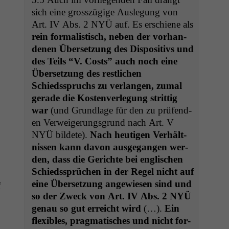
sich eine grosszügige Ausle­gung von
Art.
IV
Abs. 2
NYÜ
auf. Es erschiene als
rein for­mal­is­tisch, neben der vorhan­
de­nen Über­set­zung des Dis­pos­i­tivs und
des Teils “V. Costs” auch noch eine
Über­set­zung des restlichen
Schiedsspruchs zu ver­lan­gen, zumal
ger­ade die Kosten­ver­legung strit­tig
war
(und Grund­lage für den zu prüfend­
en Ver­weigerungs­grund nach Art. V
NYÜ
bildete).
Nach heuti­gen Ver­hält­
nis­sen kann davon aus­ge­gan­gen wer­
den, dass die Gerichte bei englis­chen
Schiedssprüchen in der Regel nicht auf
eine Über­set­zung angewiesen sind und
f
so der Zweck von Art.
IV
Abs. 2
NYÜ
genau so gut erre­icht wird
(…).
Ein
flex­i­bles, prag­ma­tis­ches und nicht for­