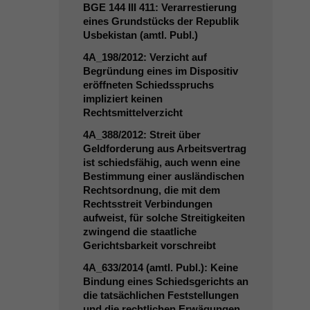
BGE
144
III
411: Verarrestierung
eines Grundstücks der Republik
Usbekistan (amtl. Publ.)
4A_198
/2012: Verzicht auf
Begründung eines im Dispositiv
eröffneten Schiedsspruchs
impliziert keinen
Rechtsmittelverzicht
4A_388
/2012: Streit über
Geldforderung aus Arbeitsvertrag
ist schiedsfähig, auch wenn eine
Bestimmung einer ausländischen
Rechtsordnung, die mit dem
Rechtsstreit Verbindungen
aufweist, für solche Streitigkeiten
zwingend die staatliche
Gerichtsbarkeit vorschreibt
4A_633
/2014 (amtl. Publ.): Keine
Bindung eines Schiedsgerichts an
die tatsächlichen Feststellungen
und die rechtlichen Erwägungen