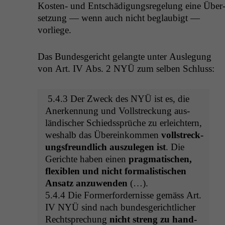
Kosten- und Entschädi­gungsregelung eine Über
set­zung — wenn auch nicht beglaubigt —
vorliege.
Das Bun­des­gericht gelangte unter Ausle­gung
von Art.
IV
Abs. 2
NYÜ
zum sel­ben Schluss:
5.4.3 Der Zweck des
NYÜ
ist es, die
Anerken­nung und Voll­streck­ung aus­
ländis­ch­er Schiedssprüche zu erle­ichtern,
weshalb das Übereinkom­men
voll­streck­
ungs­fre­undlich auszule­gen ist
. Die
Gerichte haben einen
prag­ma­tis­chen,
flex­i­blen und nicht for­mal­is­tis­chen
Ansatz anzuwen­den
(…).
5.4.4 Die For­mer­fordernisse gemäss Art.
IV
NYÜ
sind nach bun­des­gerichtlich­er
Recht­sprechung
nicht streng zu hand­