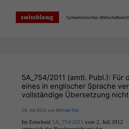
Zum
Inhalt
springen
Schweizerisches Wirtschaftsrecht
5A_754
/2011 (amtl. Publ.): Fü
eines in englischer Sprache ve
vollständige Übersetzung nicht
29. Juli 2012
von
Michael Feit
Im Entscheid
5A_754
/2011
vom 2. Juli 2012
set­zte sich das Bun­des­gericht mit der