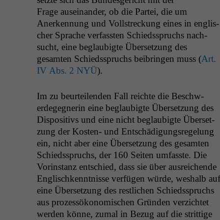
Frage auseinan­der, ob die Partei, die um
Anerken­nung und Voll­streck­ung eines in englis­
ch­er Sprache ver­fassten Schiedsspruchs nach­
sucht, eine beglaubigte Über­set­zung des
gesamten Schiedsspruchs beib­rin­gen muss (
Art.
IV
Abs. 2
NYÜ
).
Im zu beurteilen­den Fall reichte die Beschw­
erdegeg­ner­in eine beglaubigte Über­set­zung des
Dis­pos­i­tivs und eine nicht beglaubigte Über­set­
zung der Kosten- und Entschädi­gungsregelung
ein, nicht aber eine Über­set­zung des gesamten
Schiedsspruchs, der 160 Seit­en umfasste. Die
Vorin­stanz entsch­ied, dass sie über aus­re­ichende
Englis­chken­nt­nisse ver­fü­gen würde, weshalb au
eine Über­set­zung des restlichen Schiedsspruchs
aus prozessökonomis­chen Grün­den verzichtet
wer­den könne, zumal in Bezug auf die strit­tige