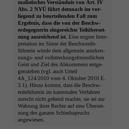
mal­is­tis­ches Ver­ständ­nis von Art.
IV
­
Abs. 2
NYÜ
führt dem­nach im vor­
liegend zu beurteilen­den Fall zum
Ergeb­nis, dass die von der Beschw­
erdegeg­ner­in ein­gere­ichte Teilüber­set­
zung aus­re­ichend ist.
Eine engere Inter­
pre­ta­tion im Sinne der Beschw­erde­
führerin würde dem all­ge­mein anerken­
nungs- und voll­streck­ungs­fre­undlichen
Geist und Ziel des Abkom­mens ent­ge­
gen­ste­hen (vgl. auch Urteil
4A_124
/2010 vom 4. Okto­ber 2010 E.
3.1). Hinzu kommt, dass die Beschw­
erde­führerin im kan­tonalen Ver­fahren
zurecht nicht gel­tend machte, sie sei zur
Wahrung ihrer Rechte auf eine Über­set­
zung des ganzen Schiedsspruchs
angewiesen.