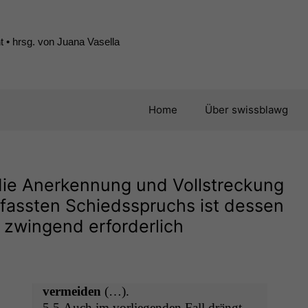
 • hrsg. von Juana Vasella
Home
Über swissblawg
r die Anerkennung und Vollstreckung
rfassten Schiedsspruchs ist dessen
 zwingend erforderlich
ver­mei­den
(…).
5.5 Auch im vor­liegen­den Fall drängt