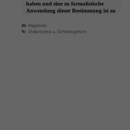
haben und eine zu for­mal­is­tis­che
Anwen­dung dieser Bes­tim­mung ist zu
Kategorien
Allgemein
Schlagwörter
Zivilprozess u. Schiedsgericht