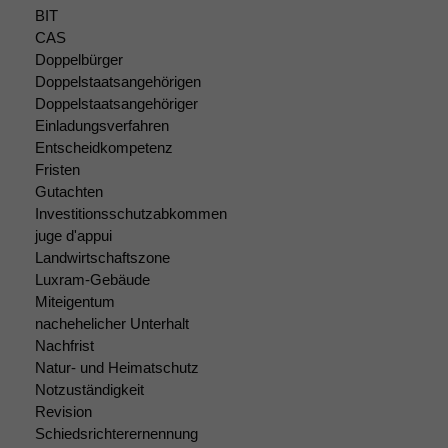
BIT
CAS
Doppelbürger
Notwendige
Doppelstaatsangehörigen
Cookies
Doppelstaatsangehöriger
Diese
Einladungsverfahren
Cookies sind
Entscheidkompetenz
nicht
Fristen
optional, es
Gutachten
braucht sie,
Investitionsschutzabkommen
damit die
juge d'appui
Website
Landwirtschaftszone
korrekt
Luxram-Gebäude
angezeigt
werden kann.
Miteigentum
nachehelicher Unterhalt
Nachfrist
Natur- und Heimatschutz
Statistiken
Um unsere
Notzuständigkeit
Website zu
Revision
verbessern,
Schiedsrichterernennung