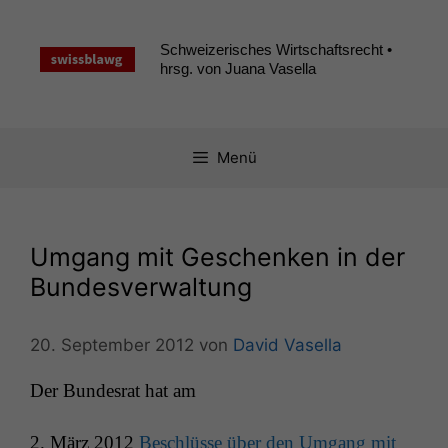
Zum
Inhalt
Schweizerisches Wirtschaftsrecht •
springen
hrsg. von Juana Vasella
Menü
Umgang mit Geschenken in der
Bundesverwaltung
20. September 2012
von
David Vasella
Der Bun­desrat hat am
2. März 2012
Beschlüsse über den Umgang mit