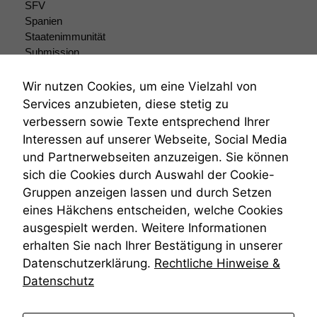
zeichnen
SFV
wir
Spanien
anonyme
Staatenimmunität
statistische
Submission
Daten auf.
Submissionsrecht
Teilungsklage
Wir nutzen Cookies, um eine Vielzahl von
Venezuela
Services anzubieten, diese stetig zu
Funktionalität
VRK
verbessern sowie Texte entsprechend Ihrer
Einige
Wiederherstellungsanordnung
Funktionen auf
Interessen auf unserer Webseite, Social Media
Zivilprozessordnung
dieser Website
und Partnerwebseiten anzuzeigen. Sie können
ZPO
sind optional.
sich die Cookies durch Auswahl der Cookie-
Zustellfiktion
Wenn Sie
Gruppen anzeigen lassen und durch Setzen
diese Option
Zuständigkeit
deaktivieren,
Öffentliches Personalrecht
eines Häkchens entscheiden, welche Cookies
kann die
Öffentlichkeitsprinzip
ausgespielt werden. Weitere Informationen
Website nicht
erhalten Sie nach Ihrer Bestätigung in unserer
zu 100%
Datenschutzerklärung.
Rechtliche Hinweise &
funktionieren.
Datenschutz
Marketing