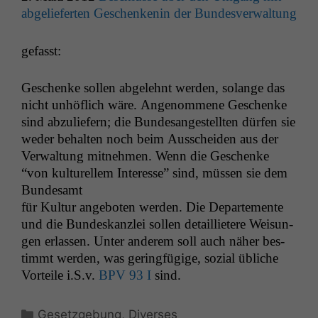
abgeliefer­ten Geschenkenin der Bundesverwaltung
gefasst:
Geschenke sollen abgelehnt wer­den, solange das
nicht unhöflich wäre. Angenommene Geschenke
sind abzuliefern; die Bun­de­sangestell­ten dür­fen sie
wed­er behal­ten noch beim Auss­chei­den aus der
Ver­wal­tung mit­nehmen. Wenn die Geschenke
“von kul­turellem Inter­esse” sind, müssen sie dem
Bundesamt
für Kul­tur ange­boten wer­den. Die Departe­mente
und die Bun­deskan­zlei sollen detail­li­etere Weisun­
gen erlassen. Unter anderem soll auch näher bes­
timmt wer­den, was ger­ingfügige, sozial übliche
Vorteile i.S.v.
BPV
93 I
sind.
Kategorien
Gesetzgebung
,
Diverses