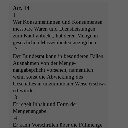
Art. 14
1
Wer Kon­sumentin­nen und Kon­sumenten
mess­bare Waren und Dienstleistungen
zum Kauf anbi­etet, hat deren Menge in
geset­zlichen Mas­sein­heit­en anzugeben.
2
Der Bun­desrat kann in beson­deren Fällen
Aus­nah­men von der Men­ge­
nangabepflicht vorse­hen, namentlich
wenn son­st die Abwick­lung des
Geschäftes in unzu­mut­bar­er Weise erschw­
ert würde.
3
Er regelt Inhalt und Form der
Mengenangabe.
4
Er kann Vorschriften über die Füll­menge