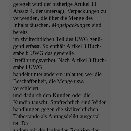
geregelt wird der bish­erige Artikel 11
Absatz 4, der unter­sagt, Ver­pack­un­gen zu
ver­wen­den, die über die Menge des
Inhalts täuschen.
Mogel­pack­un­gen
sind
bereits
im zivil­rechtlichen Teil des
UWG
genü­
gend erfasst. So enthält Artikel 3 Buch­
stabe b
UWG
das generelle
Irreführungsver­bot. Nach Artikel 3 Buch­
stabe i
UWG
han­delt unter anderem unlauter, wer die
Beschaf­fen­heit, die Menge usw.
verschleiert
und dadurch den Kun­den oder die
Kundin täuscht. Strafrechtlich sind Wider­
hand­lun­gen gegen die zivil­rechtlichen
Tatbestände als Antrags­de­likt aus­gestal­
tet. Da
zudem mit der laufend­en Revi­sion des