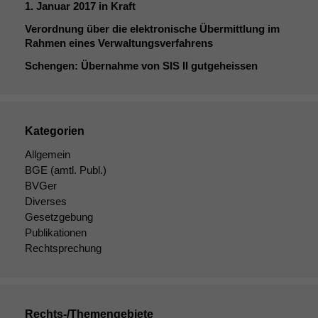
1. Januar 2017 in Kraft
Diese
Cookies sind
Verordnung über die elektronische Übermittlung im
nicht
Rahmen eines Verwaltungsverfahrens
optional, es
Schengen: Übernahme von
SIS
II
gutgeheissen
braucht sie,
damit die
Website
korrekt
angezeigt
Kategorien
werden kann.
Allgemein
BGE
(amtl. Publ.)
Statistiken
BVGer
Um unsere
Diverses
Website zu
Gesetzgebung
verbessern,
Publikationen
zeichnen
Rechtsprechung
wir
anonyme
statistische
Daten auf.
Rechts-/Themengebiete