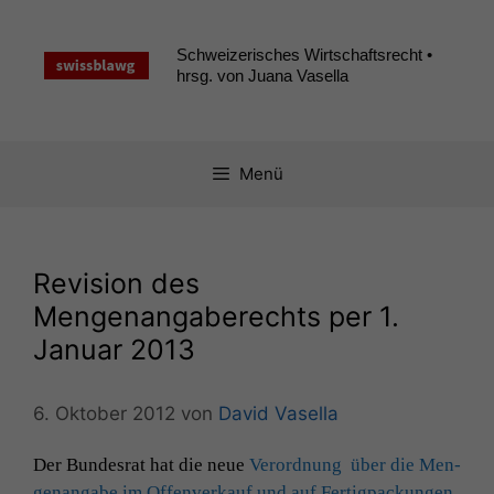
Zum
Inhalt
Schweizerisches Wirtschaftsrecht •
springen
hrsg. von Juana Vasella
Menü
Revision des
Mengenangaberechts per 1.
Januar 2013
6. Oktober 2012
von
David Vasella
Der Bun­desrat hat die neue
Verord­nung über die Men­
ge­nangabe im Offen­verkauf und auf Fer­tig­pack­un­gen