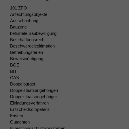
101 ZPO
Funktionalität
Anfechtungsobjekte
Einige
Ausschreibung
Funktionen auf
Bauzone
dieser Website
befristete Baubewilligung
sind optional.
Beschaffungsrecht
Wenn Sie
Beschwerdelegitimation
diese Option
Betreibungsferien
deaktivieren,
kann die
Beweiswürdigung
Website nicht
BGE
zu 100%
BIT
funktionieren.
CAS
Doppelbürger
Doppelstaatsangehörigen
Marketing
Doppelstaatsangehöriger
Wir speichern
Einladungsverfahren
anonyme Daten ab,
Entscheidkompetenz
um interne
Fristen
marketingtechnische
Gutachten
Auswertungen
Investitionsschutzabkommen