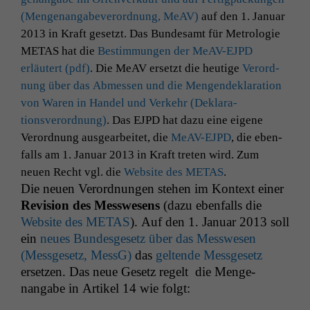
(Men­ge­nangabeverord­nung, MeAV)
auf den 1. Jan­u­ar
2013 in Kraft geset­zt. Das Bun­de­samt für Metrolo­gie
METAS
hat die
Bes­tim­mungen der MeAV-EJPD
erläutert (pdf)
. Die MeAV erset­zt die heutige
Verord­
nung über das Abmessen und die Men­gen­dekla­ra­tion
von Waren in Han­del und Verkehr (Dekla­ra­
tionsverord­nung)
. Das
EJPD
hat dazu eine eigene
Verord­nung aus­gear­beit­et, die
MeAV-EJPD
, die eben­
falls am 1. Jan­u­ar 2013 in Kraft treten wird. Zum
neuen Recht vgl. die
Web­site des
METAS
.
Die neuen Verord­nun­gen ste­hen im Kon­text ein­er
Revi­sion des Mess­we­sens
(dazu eben­falls die
Web­site des
METAS
). Auf den 1. Jan­u­ar 2013 soll
ein
neues Bun­des­ge­setz über das Mess­we­sen
(Mess­ge­setz, MessG)
das
gel­tende Mess­ge­setz
erset­zen. Das neue Gesetz regelt die Men­ge­
nangabe in Artikel 14 wie folgt: