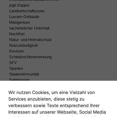
durchführen zu
juge d'appui
können. Diese helfen
Landwirtschaftszone
uns, unsere Website
Luxram-Gebäude
zu verbessern.
Miteigentum
nachehelicher Unterhalt
Nachfrist
Natur- und Heimatschutz
Notzuständigkeit
Revision
Schiedsrichterernennung
SFV
Spanien
Staatenimmunität
Submission
Submissionsrecht
Teilungsklage
Wir nutzen Cookies, um eine Vielzahl von
Venezuela
Services anzubieten, diese stetig zu
VRK
verbessern sowie Texte entsprechend Ihrer
Wiederherstellungsanordnung
Interessen auf unserer Webseite, Social Media
Zivilprozessordnung