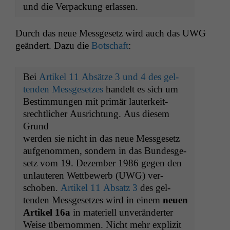
und die Ver­pack­ung erlassen.
Durch das neue Mess­ge­setz wird auch das
UWG
geän­dert. Dazu die
Botschaft
:
Bei
Artikel 11 Absätze 3 und 4 des gel­
tenden Mess­ge­set­zes
han­delt es sich um
Bes­tim­mungen mit primär lauterkeit­
srechtlich­er Aus­rich­tung. Aus diesem
Grund
wer­den sie nicht in das neue Mess­ge­setz
aufgenom­men, son­dern in das Bun­des­ge­
setz vom 19. Dezem­ber 1986 gegen den
unlauteren Wet­tbe­werb (
UWG
) ver­
schoben.
Artikel 11 Absatz 3
des gel­
tenden Mess­ge­set­zes wird in einem
neuen
Artikel 16a
in materiell unverän­dert­er
Weise über­nom­men. Nicht mehr explizit