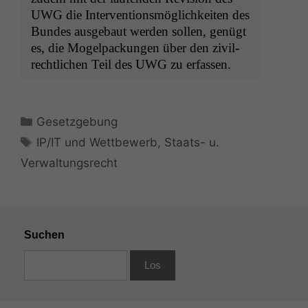
UWG
die Inter­ven­tion­s­möglichkeit­en des
Bun­des aus­ge­baut wer­den sollen, genügt
es, die Mogel­pack­un­gen über den zivil­
rechtlichen Teil des
UWG
zu erfassen.
Kategorien
Gesetzgebung
Schlagwörter
IP/IT und Wettbewerb
,
Staats- u.
Verwaltungsrecht
Suchen